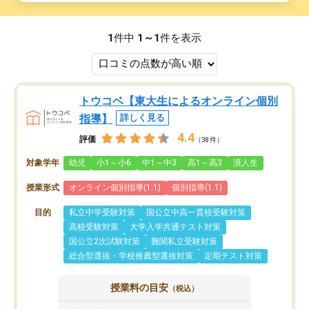
1
件中
1～1
件を表示
トウコベ【東大生によるオンライン個別
指導】
詳しく見る
4.4
評価
（38件）
対象学年
幼児
小1～小6
中1～中3
高1～高3
浪人生
授業形式
オンライン個別指導(1:1)
個別指導(1:1)
目的
私立中学受験対策
国公立中高一貫校受験対策
高校受験対策
大学入学共通テスト対策
国公立2次試験対策
難関私立受験対策
総合型選抜・学校推薦型選抜対策
定期テスト対策
授業料の目安
（税込）