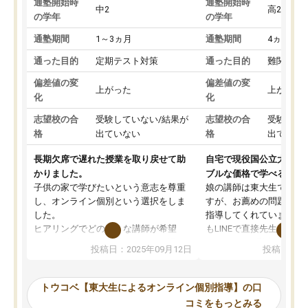
通塾開始時
通塾開始時
中2
高2
の学年
の学年
通塾期間
1～3ヵ月
通塾期間
4ヵ月～1
通った目的
定期テスト対策
通った目的
難関私立
偏差値の変
偏差値の変
上がった
上がった
化
化
志望校の合
受験していない/結果が
志望校の合
受験して
格
出ていない
格
出ていな
長期欠席で遅れた授業を取り戻せて助
自宅で現役国公立大学生
かりました。
ブルな価格で学べる
子供の家で学びたいという意志を尊重
娘の講師は東大生では無
し、オンライン個別という選択をしま
すが、お薦めの問題集や
した。
指導してくれています。2
ヒアリングでどのような講師が希望
もLINEで直接先生に質問
か、オプションは付帯するかなど選ぶ
教科でも)。受講科目や
投稿日：2025年09月12日
投稿日：20
事が出来ました。
めれるので、個人に合っ
講師とのマッチング後講師との初回ミ
ると思います。カリキュ
ーティングを行い、その講師で良いか
いなのがあり(有料)、受
トウコベ【東大生によるオンライン個別指導】の口
他の講師を希望するか子供との相性も
ことをどんなスケジュー
コミをもっとみる