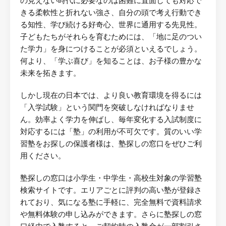
の見えない時代に必要なのは困難に直面しても対応で
きる柔軟性と折れない強さ、自分の頭で考え行動でき
る知性、学び続ける好奇心、世界に通用する先見性。
子どもたちがそれらを育むためには、「地に足のつい
た学力」を身につけることが必須といえるでしょう。
何より、「学ぶ喜び」を知ることは、お子様の豊かな
未来を拓きます。
しかし現在の日本では、より良い教育環境を得るには
「入学試験」という関門を突破しなければなりませ
ん。効率よく学力を伸ばし、毎年変化する入試制度に
対応するには「塾」の利用が不可欠です。質のいい学
習塾をお探しの保護者様は、塾探しの窓口をぜひご利
用ください。
塾探しの窓口は小学生・中学生・高校生対象の学習塾
検索サイトです。エリアごとに評判の高い塾が登録さ
れており、気になる塾に手軽に、完全無料で資料請求
や無料体験の申し込みができます。さらに塾探しの窓