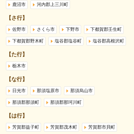
鹿沼市
河内郡上三川町
【さ行】
佐野市
さくら市
下野市
下都賀郡壬生町
下都賀郡野木町
塩谷郡塩谷町
塩谷郡高根沢町
【た行】
栃木市
【な行】
日光市
那須塩原市
那須烏山市
那須郡那須町
那須郡那珂川町
【は行】
芳賀郡益子町
芳賀郡茂木町
芳賀郡市貝町