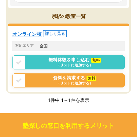
見てから講師を決定する事ができま
くか相談したのですが、
す。
ち期待したものではなく
うちの子は、初回面談の講師の方で決
内容でした。それでも明
県駅の教室一覧
定しました。
やる気も出ましたし、苦
くなってきたようなので
オンラインツールを使用した単語帳の
お願いして良かったと思
オンライン校
詳しく見る
共有があり宿題もそちらで出される形
も合わなければチェンジ
でした。
娘は3科目ともずっと同
対応エリア
全国
2ヶ月で担当講師の方がお辞めになると
言う事で講師変更の申し出があり、あ
無料体験を申し込む
無料
まりに短期での変更だった為、塾に通
（リストに追加する）
う事にして退会しました。遅れも取り
戻せ、授業内容や講師の方は良かった
資料を請求する
無料
と思います。
（リストに追加する）
1
件中
1～1
件を表示
塾探しの窓口を利用するメリット