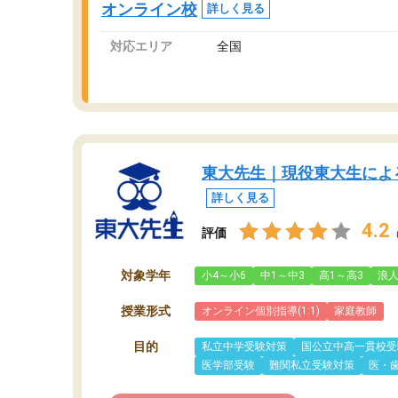
オンライン校
詳しく見る
対応エリア
全国
東大先生｜現役東大生によ
詳しく見る
4.2
評価
対象学年
小4～小6
中1～中3
高1～高3
浪
授業形式
オンライン個別指導(1:1)
家庭教師
目的
私立中学受験対策
国公立中高一貫校受
医学部受験
難関私立受験対策
医・