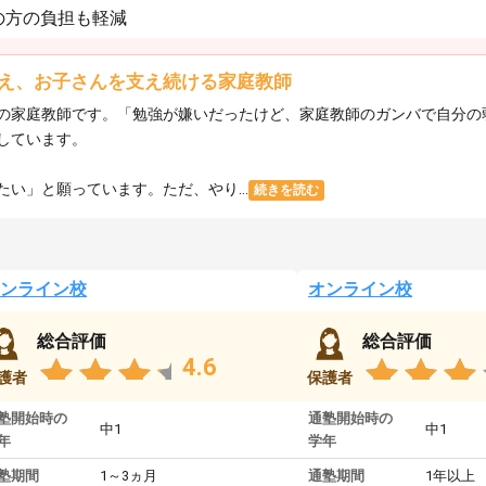
の方の負担も軽減
え、お子さんを支え続ける家庭教師
の家庭教師です。「勉強が嫌いだったけど、家庭教師のガンバで自分の
しています。
い」と願っています。ただ、やり...
続きを読む
ンライン校
オンライン校
総合評価
総合評価
4.6
護者
保護者
塾開始時の
通塾開始時の
中1
中1
年
学年
塾期間
1～3ヵ月
通塾期間
1年以上