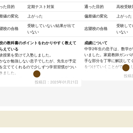
った目的
定期テスト対策
通った目的
高校受験
差値の変化
上がった
偏差値の変化
上がった
受験していない/結果が出て
受験して
望校の合格
志望校の合格
いない
いない
校の教科書のポイントをわかりやすく教えて
成績について
中学2年生の息子は、数学
らえている
いました。家庭教師ガンバ
験授業を受けて入塾しました。
手な部分を丁寧に解説して
かなか勉強しない息子でしたが、先生が予定
をつけていくことができま
を立ててくれるので少しずつ学習習慣がつい
期テストの成績が10点以上
きました。
投稿日
ても喜んでいます。
ンラインで週に一度の受講ですが、指導が無
投稿日：2025年01月21日
日も予定表に基づいて勉強したり、LINEでわ
らないところを質問できるのでとても助かっ
います。