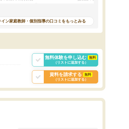
本人もやる気になっ
んが毎日利用でき（東大生が常駐していま
す）、必要なサービスが全て整っています。
計画を立ててくれて自走できるように導いてく
れるので、ちょっと教わるぐらいじゃ全然時間
ライン家庭教師・個別指導の口コミをもっとみる
が足りない！ みたいな方にピッタリです。
無料体験を申し込む
無料
（リストに追加する）
資料を請求する
無料
（リストに追加する）