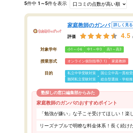
5
件中
1～5
件を表示
家庭教師のガンバ
詳しく見る
4.5
評価
対象学年
小1～小6
中1～中3
高1～高3
授業形式
オンライン個別指導(1:1)
家庭教師
目的
私立中学受験対策
国公立中高一貫校受
難関私立受験対策
総合型選抜・学校推
塾探しの窓口編集部からみた
家庭教師のガンバのおすすめポイント
「勉強が嫌い」な子こそ受けてほしい！楽
リーズナブルで明瞭な料金体系！長く続け