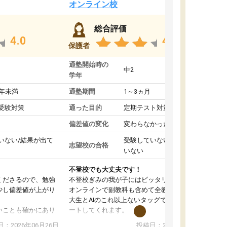
オンライン校
総合評価
4.0
4.4
保護者
通塾開始時の
中2
学年
1年未満
通塾期間
1～3ヵ月
受験対策
通った目的
定期テスト対策
偏差値の変化
変わらなかった
いない/結果が出て
受験していない/結果が出て
志望校の合格
いない
不登校でも大丈夫です！
くださるので、勉強
不登校ぎみの我が子にはピッタリの塾です。
少し偏差値が上がり
オンラインで副教科も含めて全教科対応で、東
大生とAIのこれ以上ないタッグで、学習をサポ
いことも確かにあり
ートしてくれます。
は徐々に減ってき
また、オンラインの自習室もまだ使えていませ
：2026年06月26日
投稿日：2026年06月18日