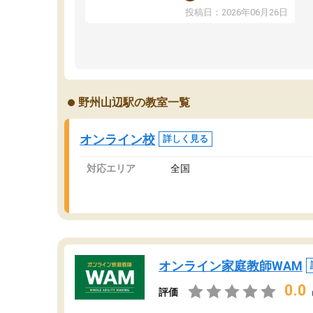
ま
反応を示します。東大先生にお願いしてからは
投稿日：2026年06月26日
問
効率的な計画を先生が立ててくれるので、親と
で
しても安心です。毎日使える自習室とかもあ
り、わからないところがあれば先生が回答して
くれるのも重宝しています。
野州山辺駅の教室一覧
オンライン校
詳しく見る
対応エリア
全国
オンライン家庭教師WAM
0.0
評価