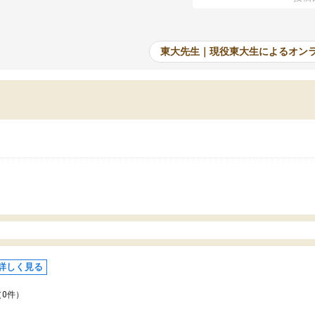
たオンライン自習室が毎日使えていつでも質
て、成績が上がったことで
できるのが心強かったようです。本当に感謝
てきています。
す。
東大先生｜現役東大生によるオン
詳しく見る
（0件）