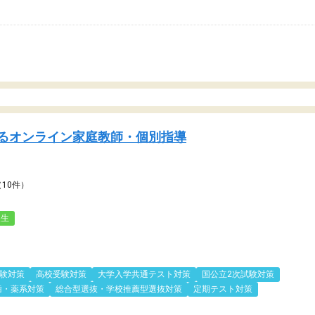
るオンライン家庭教師・個別指導
（10件）
人生
験対策
高校受験対策
大学入学共通テスト対策
国公立2次試験対策
歯・薬系対策
総合型選抜・学校推薦型選抜対策
定期テスト対策