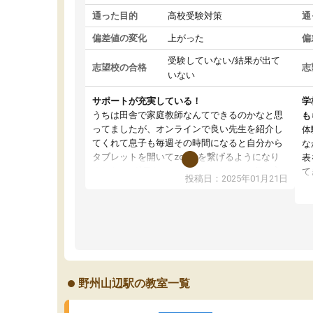
通った目的
高校受験対策
通
偏差値の変化
上がった
偏
受験していない/結果が出て
志望校の合格
志
いない
サポートが充実している！
学
うちは田舎で家庭教師なんてできるのかなと思
も
ってましたが、オンラインで良い先生を紹介し
体
てくれて息子も毎週その時間になると自分から
な
タブレットを開いてzoomを繋げるようになり
表
ました！5科目なんでもOKなのもとても気に入
て
投稿日：2025年01月21日
っています
オ
成績もだいぶ下の方でしたが、通い始めて1年ほ
い
どだった今では平均点以上の科目が増えてきま
か
した！あと1年受験まであるので無料の週末教室
て
を使用しながら頑張って欲しいと思います！
野州山辺駅の教室一覧