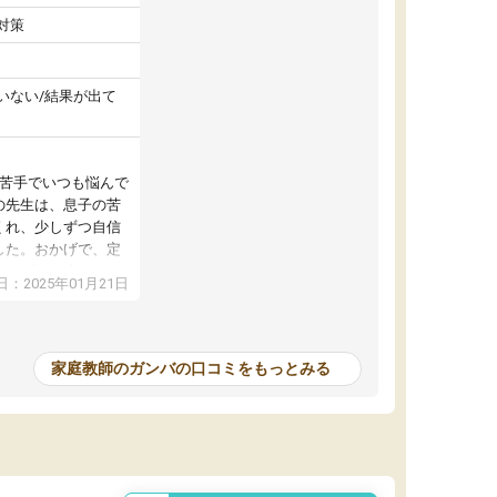
対策
いない/結果が出て
が苦手でいつも悩んで
の先生は、息子の苦
くれ、少しずつ自信
した。おかげで、定
アップし、本人もと
：2025年01月21日
家庭教師のガンバの口コミをもっとみる