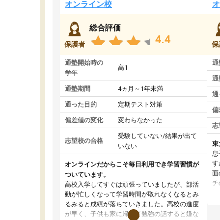
オンライン校
オ
総合評価
4.4
保護者
保
通塾開始時の
通
高1
学年
通
通塾期間
4ヵ月～1年未満
通
通った目的
定期テスト対策
偏
偏差値の変化
変わらなかった
志
受験していない/結果が出て
志望校の合格
東
いない
息
す
オンラインだからこそ毎日利用でき学習習慣が
面
ついています。
チ
高校入学してすぐは頑張っていましたが、部活
望
動が忙しくなって学習時間が取れなくなるとみ
い
るみると成績が落ちていきました。高校の進度
く
が早く、子供も家に帰って勉強の話すると嫌な