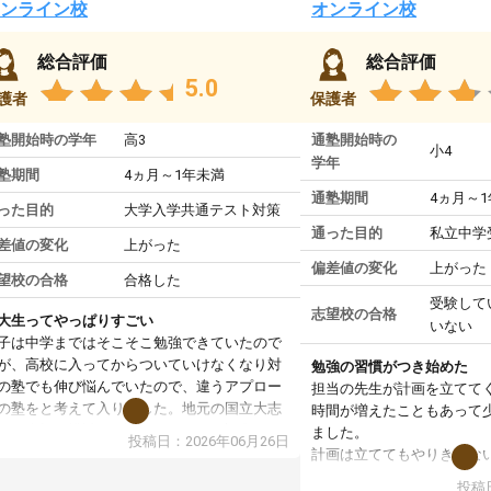
ンライン校
オンライン校
総合評価
総合評価
5.0
護者
保護者
塾開始時の学年
高3
通塾開始時の
小4
学年
塾期間
4ヵ月～1年未満
通塾期間
4ヵ月～
った目的
大学入学共通テスト対策
通った目的
私立中学
差値の変化
上がった
偏差値の変化
上がった
望校の合格
合格した
受験して
志望校の合格
大生ってやっぱりすごい
いない
子は中学まではそこそこ勉強できていたので
が、高校に入ってからついていけなくなり対
勉強の習慣がつき始めた
の塾でも伸び悩んでいたので、違うアプロー
担当の先生が計画を立てて
の塾をと考えて入りました。地元の国立大志
時間が増えたこともあって
で、当初は模試でD判定でしたので心配して
ました。
投稿日：2026年06月26日
たのですが、やはり東大生は受験勉強に詳し
計画は立ててもやりきれな
、先生から良い刺激を受け合格できました。
ますが、サボってしまう日
投稿日