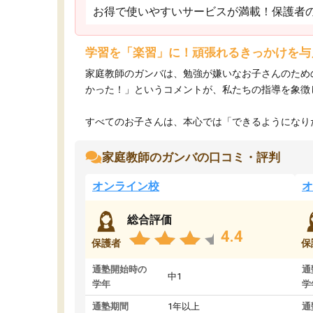
お得で使いやすいサービスが満載！保護者
学習を「楽習」に！頑張れるきっかけを与
家庭教師のガンバは、勉強が嫌いなお子さんのため
かった！」というコメントが、私たちの指導を象徴
すべてのお子さんは、本心では「できるようになりた
家庭教師のガンバの口コミ・評判
オンライン校
オ
総合評価
4.4
保護者
保
通塾開始時の
通
中1
学年
学
通塾期間
1年以上
通