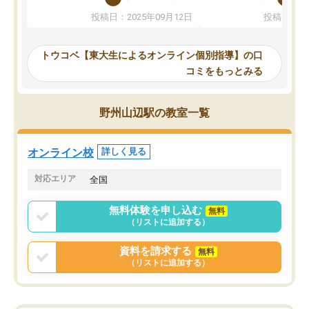
か、オプションは付帯するかなど選ぶ
教科でも)。受講科目や
投稿日：2025年09月12日
投稿日：20
事が出来ました。
めれるので、個人に合っ
講師とのマッチング後講師との初回ミ
ると思います。カリキュ
ーティングを行い、その講師で良いか
いなのがあり(有料)、受
トウコベ【東大生によるオンライン個別指導】の口
他の講師を希望するか子供との相性も
ことをどんなスケジュー
コミをもっとみる
見てから講師を決定する事ができま
くか相談したのですが、
す。
ち期待したものではなく
うちの子は、初回面談の講師の方で決
内容でした。それでも明
野州山辺駅の教室一覧
定しました。
やる気も出ましたし、苦
くなってきたようなので
オンラインツールを使用した単語帳の
お願いして良かったと思
オンライン校
詳しく見る
共有があり宿題もそちらで出される形
も合わなければチェンジ
でした。
娘は3科目ともずっと同
対応エリア
全国
2ヶ月で担当講師の方がお辞めになると
言う事で講師変更の申し出があり、あ
無料体験を申し込む
無料
まりに短期での変更だった為、塾に通
（リストに追加する）
う事にして退会しました。遅れも取り
戻せ、授業内容や講師の方は良かった
資料を請求する
無料
と思います。
（リストに追加する）