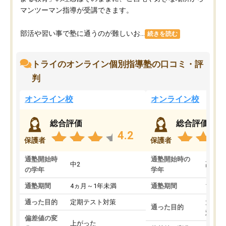
マンツーマン指導が受講できます。
部活や習い事で塾に通うのが難しいお...
続きを読む
トライのオンライン個別指導塾の口コミ・評
判
オンライン校
オンライン校
総合評価
総合評価
4.2
保護者
保護者
通塾開始時
通塾開始時の
中2
高3
の学年
学年
通塾期間
4ヵ月～1年未満
通塾期間
1～3
通った目的
定期テスト対策
大学入
通った目的
対策
偏差値の変
上がった