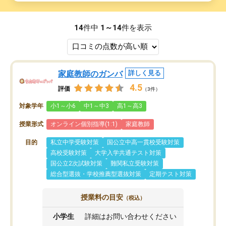
14
件中
1～14
件を表示
家庭教師のガンバ
詳しく見る
4.5
評価
（3件）
対象学年
小1～小6
中1～中3
高1～高3
授業形式
オンライン個別指導(1:1)
家庭教師
目的
私立中学受験対策
国公立中高一貫校受験対策
高校受験対策
大学入学共通テスト対策
国公立2次試験対策
難関私立受験対策
総合型選抜・学校推薦型選抜対策
定期テスト対策
授業料の目安
（税込）
小学生
詳細はお問い合わせください