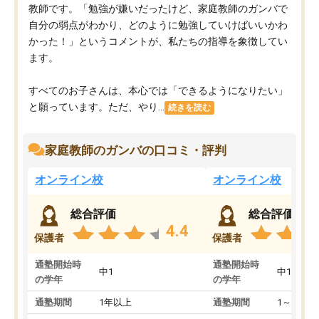
教師です。「勉強が嫌いだったけど、家庭教師のガンバで
自分の弱点がわかり、どのように勉強していけばいいかわ
かった！」というコメントが、私たちの指導を象徴してい
ます。
すべてのお子さんは、本心では「できるようになりたい」
と願っています。ただ、やり...
続きを読む
家庭教師のガンバの口コミ・評判
オンライン校
オンライン校
総合評価
総合評価
4.4
保護者
保護者
通塾開始時
通塾開始時
中1
中1
の学年
の学年
通塾期間
1年以上
通塾期間
1～3ヵ月