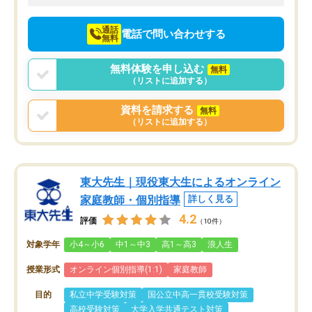
向けて頑張っています。
通話
電話で問い合わせする
無料
無料体験を申し込む
無料
（リストに追加する）
資料を請求する
無料
（リストに追加する）
東大先生｜現役東大生によるオンライン
家庭教師・個別指導
詳しく見る
4.2
評価
（10件）
対象学年
小4～小6
中1～中3
高1～高3
浪人生
授業形式
オンライン個別指導(1:1)
家庭教師
目的
私立中学受験対策
国公立中高一貫校受験対策
高校受験対策
大学入学共通テスト対策