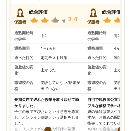
総合評価
総合評価
3.4
保護者
保護者
通塾開始時
通塾開始時
中2
高2
の学年
の学年
通塾期間
1～3ヵ月
通塾期間
4ヵ月～1
通った目的
定期テスト対策
通った目的
難関私立
偏差値の変
偏差値の変
上がった
上がった
化
化
志望校の合
受験していない/結果が
志望校の合
受験して
格
出ていない
格
出ていな
長期欠席で遅れた授業を取り戻せて助
自宅で現役国公立大学生
かりました。
ブルな価格で学べる
子供の家で学びたいという意志を尊重
娘の講師は東大生では無
し、オンライン個別という選択をしま
すが、お薦めの問題集や
した。
指導してくれています。2
ヒアリングでどのような講師が希望
もLINEで直接先生に質問