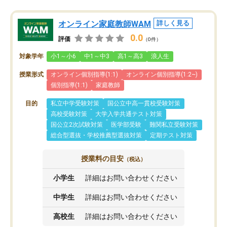
オンライン家庭教師WAM
詳しく見る
0.0
評価
（0件）
対象学年
小1～小6
中1～中3
高1～高3
浪人生
授業形式
オンライン個別指導(1:1)
オンライン個別指導(1:2~)
個別指導(1:1)
家庭教師
目的
私立中学受験対策
国公立中高一貫校受験対策
高校受験対策
大学入学共通テスト対策
国公立2次試験対策
医学部受験
難関私立受験対策
総合型選抜・学校推薦型選抜対策
定期テスト対策
授業料の目安
（税込）
小学生
詳細はお問い合わせください
中学生
詳細はお問い合わせください
高校生
詳細はお問い合わせください