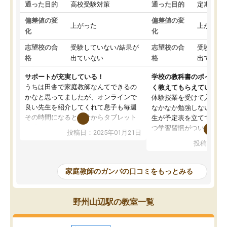
通った目的
高校受験対策
通った目的
定期テス
偏差値の変
偏差値の変
上がった
上がった
化
化
志望校の合
受験していない/結果が
志望校の合
受験して
格
出ていない
格
出ていな
サポートが充実している！
学校の教科書のポイント
うちは田舎で家庭教師なんてできるの
く教えてもらえている
かなと思ってましたが、オンラインで
体験授業を受けて入塾し
良い先生を紹介してくれて息子も毎週
なかなか勉強しない息子
その時間になると自分からタブレット
生が予定表を立ててくれ
を開いてzoomを繋げるようになりまし
つ学習習慣がついてきま
投稿日：2025年01月21日
た！5科目なんでもOKなのもとても気
オンラインで週に一度の
投稿日：20
に入っています
指導が無い日も予定表に
成績もだいぶ下の方でしたが、通い始
したり、LINEでわから
めて1年ほどだった今では平均点以上の
問できるのでとても助か
家庭教師のガンバの口コミをもっとみる
科目が増えてきました！あと1年受験ま
であるので無料の週末教室を使用しな
がら頑張って欲しいと思います！
野州山辺駅の教室一覧