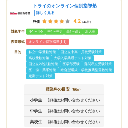
トライのオンライン個別指導塾
詳しく見る
4.2
評価
（44件）
対象学年
小1～小6
中1～中3
高1～高3
浪人生
授業形式
オンライン個別指導(1:1)
目的
私立中学受験対策
国公立中高一貫校受験対策
高校受験対策
大学入学共通テスト対策
国公立2次試験対策
医学部受験
難関私立受験対策
医・歯・薬系対策
総合型選抜・学校推薦型選抜対策
定期テスト対策
授業料の目安
（税込）
小学生
詳細はお問い合わせください
中学生
詳細はお問い合わせください
高校生
詳細はお問い合わせください