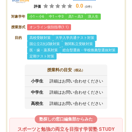
0.0
評価
（0件）
対象学年
小1～小6
中1～中3
高1～高3
浪人生
授業形式
オンライン個別指導(1:1)
目的
高校受験対策
大学入学共通テスト対策
国公立2次試験対策
難関私立受験対策
医・歯・薬系対策
総合型選抜・学校推薦型選抜対策
定期テスト対策
授業料の目安
（税込）
小学生
詳細はお問い合わせください
中学生
詳細はお問い合わせください
高校生
詳細はお問い合わせください
塾探しの窓口編集部からみた
スポーツと勉強の両立を目指す学習塾 STUDY