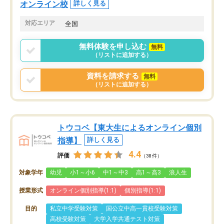
オンライン校
詳しく見る
対応エリア
全国
無料体験を申し込む
無料
（リストに追加する）
資料を請求する
無料
（リストに追加する）
トウコベ【東大生によるオンライン個別
指導】
詳しく見る
4.4
評価
（38件）
対象学年
幼児
小1～小6
中1～中3
高1～高3
浪人生
授業形式
オンライン個別指導(1:1)
個別指導(1:1)
目的
私立中学受験対策
国公立中高一貫校受験対策
高校受験対策
大学入学共通テスト対策