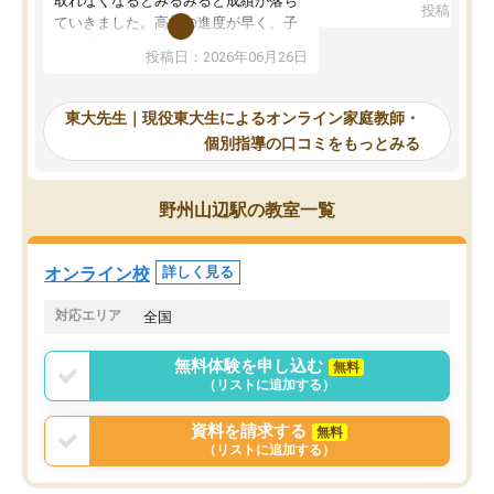
取れなくなるとみるみると成績が落ち
投稿日：20
で、当初は模試でD判定
ていきました。高校の進度が早く、子
していたのですが、やは
供も家に帰って勉強の話すると嫌な反
投稿日：2026年06月26日
験勉強に詳しく、先生か
応を示します。東大先生にお願いして
受け合格できました。ま
からは効率的な計画を先生が立ててく
自習室が毎日使えていつ
れるので、親としても安心です。毎日
東大先生｜現役東大生によるオンライン家庭教師・
るのが心強かったようで
使える自習室とかもあり、わからない
個別指導の口コミをもっとみる
謝です。
ところがあれば先生が回答してくれる
のも重宝しています。
野州山辺駅の教室一覧
オンライン校
詳しく見る
対応エリア
全国
無料体験を申し込む
無料
（リストに追加する）
資料を請求する
無料
（リストに追加する）