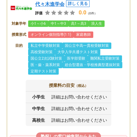
代々木進学会
詳しく見る
0.0
評価
（0件）
対象学年
小1～小6
中1～中3
高1～高3
浪人生
授業形式
オンライン個別指導(1:1)
家庭教師
目的
私立中学受験対策
国公立中高一貫校受験対策
高校受験対策
大学入学共通テスト対策
国公立2次試験対策
医学部受験
難関私立受験対策
医・歯・薬系対策
総合型選抜・学校推薦型選抜対策
定期テスト対策
授業料の目安
（税込）
小学生
詳細はお問い合わせください
中学生
詳細はお問い合わせください
高校生
詳細はお問い合わせください
塾探しの窓口編集部からみた