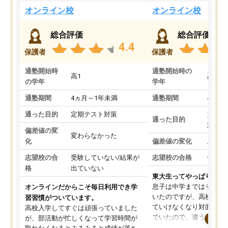
オンライン校
オンライン校
総合評価
総合評価
4.4
保護者
保護者
通塾開始時
通塾開始時の
高1
高3
の学年
学年
通塾期間
4ヵ月～1年未満
通塾期間
4ヵ月
通った目的
定期テスト対策
大学入
通った目的
対策
偏差値の変
変わらなかった
化
偏差値の変化
上がっ
志望校の合
受験していない/結果が
志望校の合格
合格し
格
出ていない
東大生ってやっぱりすご
息子は中学まではそこそ
オンラインだからこそ毎日利用でき学
いたのですが、高校に入
習習慣がついています。
ていけなくなり対面の塾
高校入学してすぐは頑張っていました
でいたので、違うアプロ
が、部活動が忙しくなって学習時間が
考えて入りました。地元