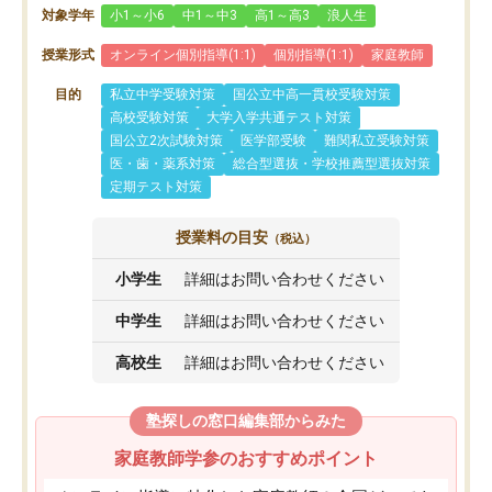
対象学年
小1～小6
中1～中3
高1～高3
浪人生
授業形式
オンライン個別指導(1:1)
個別指導(1:1)
家庭教師
目的
私立中学受験対策
国公立中高一貫校受験対策
高校受験対策
大学入学共通テスト対策
国公立2次試験対策
医学部受験
難関私立受験対策
医・歯・薬系対策
総合型選抜・学校推薦型選抜対策
定期テスト対策
授業料の目安
（税込）
小学生
詳細はお問い合わせください
中学生
詳細はお問い合わせください
高校生
詳細はお問い合わせください
塾探しの窓口編集部からみた
家庭教師学参のおすすめポイント