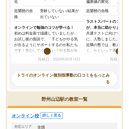
化
偏差値の変化
上がっ
志望校の合
受験していない/結果が
志望校の合格
合格し
格
出ていない
ラストスパートの１か月
オンラインで勉強のコツが学べる！
が、本当に助かりました
初めは料金面で躊躇していましたが、
共通テストに向けての追
お試し後の面談で、「子どもがやる気
に、入塾しました。田舎
が出るようにサポートするのが私たち
近隣の塾では、教えても
です！安心してください！やる気が出
く、かといって通うには
ないのは私たち講師の責任です」と言
が、トライならオンライ
投稿日：2026年03月13日
投稿日：20
ってくださり、確かに！と考えて、思
可能なので本当に助かり
い切って入塾しました。英語が苦手だ
テストの内容重視でした
ったんですが、学生の先生から学ぶこ
らないところをピンポイ
トライのオンライン個別指導塾の口コミをもっとみ
とで、勉強のコツみたいなものをつか
頂いて、とてもわかりや
る
み、徐々に成績が上がったらいいなと
していました。一生を左
思っていました。何が今足りないのか
スト、多少お金がかかっ
を的確に指導いただき、子どももびっ
思い切って入塾してよか
野州山辺駅の教室一覧
くりするほど楽しんでやる気を持って
塾を受けています。狙い通り、少しず
つ成績も上がり、苦手意識も無くなっ
オンライン校
詳しく見る
てきたので、さらに苦手な数学も追加
でお願いしました。来年の高校受験に
対応エリア
全国