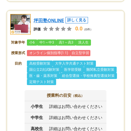
坪田塾ONLINE
詳しく見る
0.0
評価
（0件）
対象学年
小6
中1～中3
高1～高3
浪人生
授業形式
オンライン個別指導(1:1)
自立型学習
目的
高校受験対策
大学入学共通テスト対策
国公立2次試験対策
医学部受験
難関私立受験対策
医・歯・薬系対策
総合型選抜・学校推薦型選抜対策
定期テスト対策
授業料の目安
（税込）
小学生
詳細はお問い合わせください
中学生
詳細はお問い合わせください
高校生
詳細はお問い合わせください