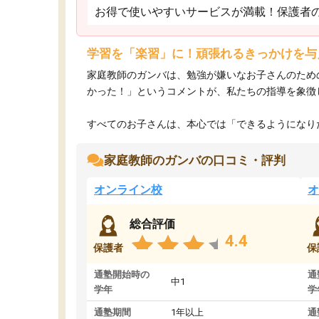
お得で使いやすいサービスが満載！保護者
学習を「楽習」に！頑張れるきっかけを与
家庭教師のガンバは、勉強が嫌いなお子さんのため
かった！」というコメントが、私たちの指導を象徴
すべてのお子さんは、本心では「できるようになりた
家庭教師のガンバの口コミ・評判
オンライン校
オ
総合評価
4.4
保護者
保
通塾開始時の
通
中1
学年
学
通塾期間
1年以上
通