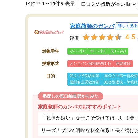
14
件中
1～14
件を表示
家庭教師のガンバ
詳しく見る
4.5
評価
対象学年
小1～小6
中1～中3
高1～高3
授業形式
オンライン個別指導(1:1)
家庭教師
目的
私立中学受験対策
国公立中高一貫校受
難関私立受験対策
総合型選抜・学校推
塾探しの窓口編集部からみた
家庭教師のガンバのおすすめポイント
「勉強が嫌い」な子こそ受けてほしい！楽
リーズナブルで明瞭な料金体系！長く続け