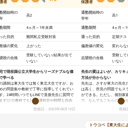
護者
保護者
塾開始時の
通塾開始時の
高2
高1
年
学年
塾期間
4ヵ月～1年未満
通塾期間
4ヵ月～
った目的
難関私立受験対策
通った目的
定期テス
差値の変化
上がった
偏差値の変化
変わらな
受験していない/結果が出て
受験して
望校の合格
志望校の合格
いない
いない
宅で現役国公立大学生からリーズナブルな価
先生の質はよいが、カリキ
で学べる
方法が分からない
の講師は東大生では無く東北大生ですが、お
先生は、さすが東大の先生
めの問題集や教材で丁寧に指導してくれてい
は高く、所見の問題でもス
す。24時間いつでもLINEで直接先生に質問で
ができる。ただし、個別家
ます(どの教科でも)。受講科目や時間も自由
で、なんでもこちらに合わ
決めれるので、個人に合った勉強ができると
のだが、具体的なカリキュ
投稿日：2025年08月13日
投稿日
います。カリキュラム相談みたいなのがあり
は、授業の先取り学習をす
有料)、受験までにどんなことをどんなスケジ
書を一緒に進めていくよう
ールでやっていくか相談したのですが、それ
いただいたが、1時間の時
トウコベ【東大生に