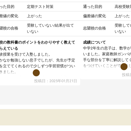
った目的
定期テスト対策
通った目的
高校受験
差値の変化
上がった
偏差値の変化
上がった
受験していない/結果が出て
受験して
望校の合格
志望校の合格
いない
いない
校の教科書のポイントをわかりやすく教えて
成績について
中学2年生の息子は、数学
らえている
いました。家庭教師ガンバ
験授業を受けて入塾しました。
手な部分を丁寧に解説して
かなか勉強しない息子でしたが、先生が予定
をつけていくことができま
を立ててくれるので少しずつ学習習慣がつい
期テストの成績が10点以上
きました。
投稿日
ても喜んでいます。
ンラインで週に一度の受講ですが、指導が無
投稿日：2025年01月21日
日も予定表に基づいて勉強したり、LINEでわ
らないところを質問できるのでとても助かっ
います。