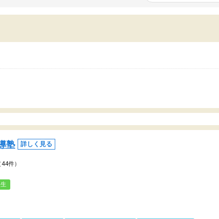
いまいち期待したものではなくふわっとした
範囲は限られており、それ
容でした。それでも明らかに本人のやる気も
進めて良いように思った。
ましたし、苦手科目が楽しくなってきたよう
りに高いため、有意義な利
ので、トウコベにお願いして良かったと思い
たが、大学生の先生からは
す。講師も合わなければチェンジできます
なく、上手い活用の仕方が
、娘は3科目ともずっと同じ先生です。
とした。学校の授業につい
いのかも。
導塾
詳しく見る
（44件）
人生