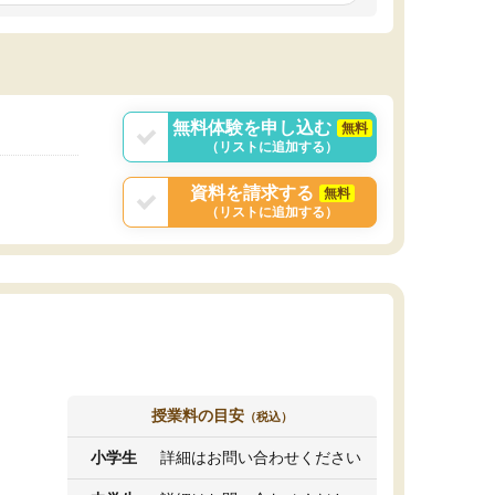
しいオリジナルのカリキュラムを提案してくれ
であれば自学自習で
ました。
1時間の代金がそれな
また24時間いつでもLINEで講師に相談できるの
用の仕方をしたかっ
で、深夜に家で勉強していて疑問や不安が生じ
これといった提案も
ても、直ぐに解消できたのは、大きなメリット
分からず辞めること
と感じました。
ていけない子にはい
無料体験を申し込む
無料
（リストに追加する）
資料を請求する
無料
（リストに追加する）
授業料の目安
（税込）
小学生
詳細はお問い合わせください