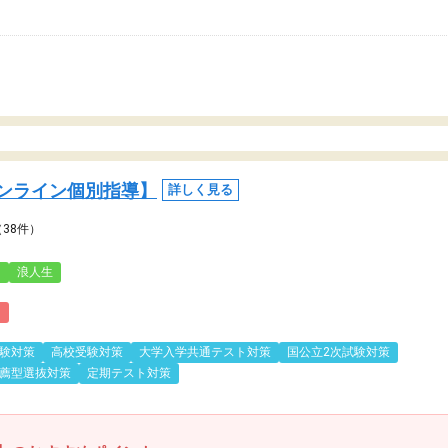
ンライン個別指導】
詳しく見る
（38件）
3
浪人生
)
験対策
高校受験対策
大学入学共通テスト対策
国公立2次試験対策
薦型選抜対策
定期テスト対策