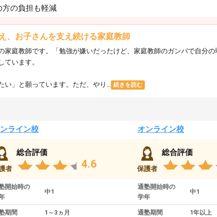
の方の負担も軽減
え、お子さんを支え続ける家庭教師
の家庭教師です。「勉強が嫌いだったけど、家庭教師のガンバで自分の
しています。
い」と願っています。ただ、やり...
続きを読む
ンライン校
オンライン校
総合評価
総合評価
4.6
護者
保護者
塾開始時の
通塾開始時の
中1
中1
年
学年
塾期間
1～3ヵ月
通塾期間
1年以上