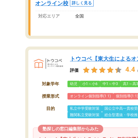
オンライン校
詳しく見る
対応エリア
全国
トウコベ【東大生によるオ
4.4
評価
対象学年
幼児
小1～小6
中1～中3
高1～高
授業形式
オンライン個別指導(1:1)
個別指導(1:1
目的
私立中学受験対策
国公立中高一貫校受
難関私立受験対策
総合型選抜・学校推
塾探しの窓口編集部からみた