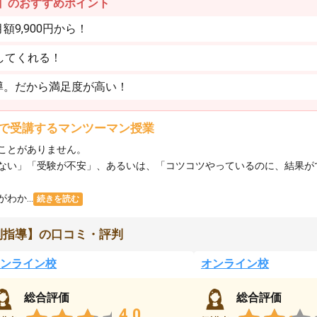
】のおすすめポイント
9,900円から！
してくれる！
導。だから満足度が高い！
で受講するマンツーマン授業
ことがありません。
ない」「受験が不安」、あるいは、「コツコツやっているのに、結果が
か...
続きを読む
別指導】の口コミ・評判
ンライン校
オンライン校
総合評価
総合評価
4.0