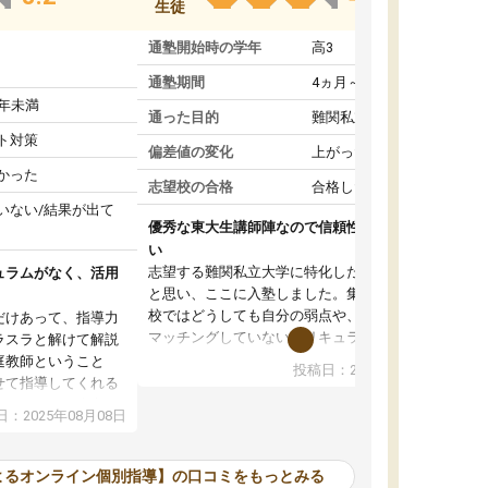
生徒
通塾開始時の学年
高3
通塾期間
4ヵ月～1年未満
1年未満
通った目的
難関私立受験対策
ト対策
偏差値の変化
上がった
かった
志望校の合格
合格した
いない/結果が出て
優秀な東大生講師陣なので信頼性や安心感が高
い
志望する難関私立大学に特化した準備をしたい
ュラムがなく、活用
と思い、ここに入塾しました。集団指導の予備
校ではどうしても自分の弱点や、志望校対策に
だけあって、指導力
マッチングしていないカリキュラムに不安を感
ラスラと解けて解説
じたからです。
庭教師ということ
投稿日：2024年02月19日
また受験のノウハウを蓄積している優秀な東大
せて指導してくれる
生講師陣をそろえていることや、完全オンライ
ラムがない。当方
：2025年08月08日
ン制というのも、ここを選んだ重要なポイント
るため、学校の教科
です。実際に入塾してみると、きめ細かいマン
な形で活用をさせて
ツーマン指導によって、自分の志望校にふさわ
間を使って進められる
よるオンライン個別指導】の口コミをもっとみる