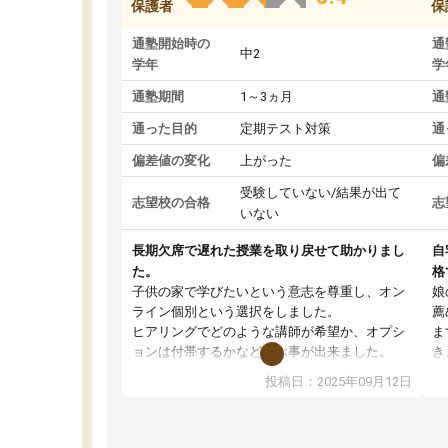
保護者
保
通塾開始時の
通
中2
学年
学
通塾期間
1～3ヵ月
通
通った目的
定期テスト対策
通
偏差値の変化
上がった
偏
受験していない/結果が出て
志望校の合格
志
いない
長期欠席で遅れた授業を取り戻せて助かりまし
自
た。
格
子供の家で学びたいという意志を尊重し、オン
娘
ライン個別という選択をしました。
薦
ヒアリングでどのような講師が希望か、オプシ
ま
ョンは付帯するかなど選ぶ事が出来ました。
き
講師とのマッチング後講師との初回ミーティン
に
投稿日：2025年09月12日
グを行い、その講師で良いか他の講師を希望す
思
るか子供との相性も見てから講師を決定する事
(
ができます。
ュ