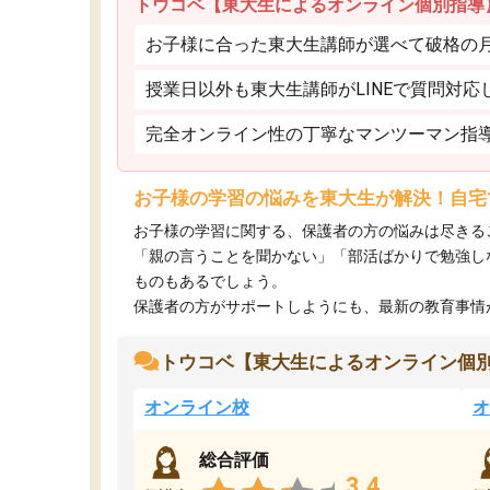
トウコベ【東大生によるオンライン個別指導
お子様に合った東大生講師が選べて破格の月額
授業日以外も東大生講師がLINEで質問対応
完全オンライン性の丁寧なマンツーマン指
お子様の学習の悩みを東大生が解決！自宅
お子様の学習に関する、保護者の方の悩みは尽きる
「親の言うことを聞かない」「部活ばかりで勉強し
ものもあるでしょう。
保護者の方がサポートしようにも、最新の教育事情がわ
トウコベ【東大生によるオンライン個
オンライン校
オ
総合評価
3.4