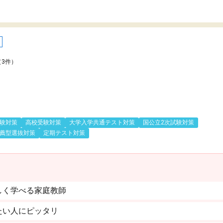
（3件）
験対策
高校受験対策
大学入学共通テスト対策
国公立2次試験対策
薦型選抜対策
定期テスト対策
しく学べる家庭教師
たい人にピッタリ