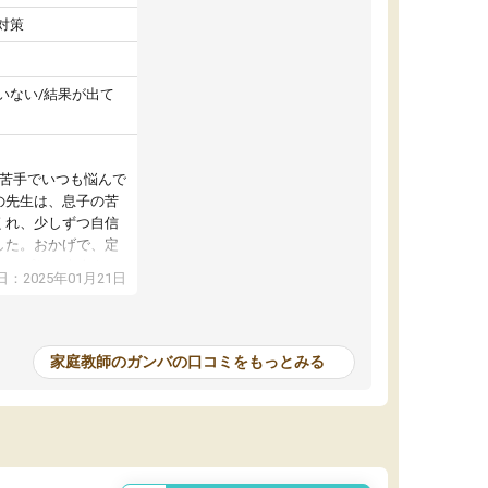
対策
いない/結果が出て
が苦手でいつも悩んで
の先生は、息子の苦
くれ、少しずつ自信
した。おかげで、定
アップし、本人もと
：2025年01月21日
家庭教師のガンバの口コミをもっとみる