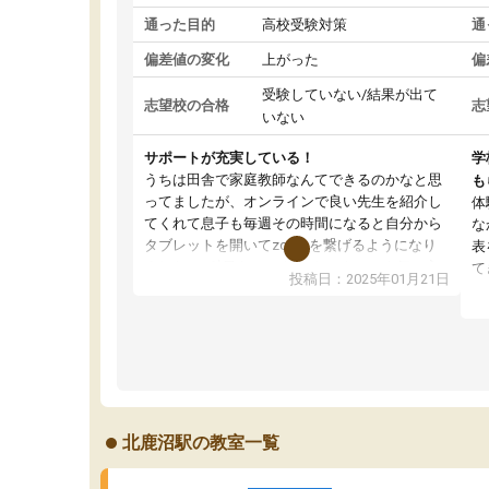
通った目的
高校受験対策
通
偏差値の変化
上がった
偏
受験していない/結果が出て
志望校の合格
志
いない
サポートが充実している！
学
うちは田舎で家庭教師なんてできるのかなと思
も
ってましたが、オンラインで良い先生を紹介し
体
てくれて息子も毎週その時間になると自分から
な
タブレットを開いてzoomを繋げるようになり
表
ました！5科目なんでもOKなのもとても気に入
て
投稿日：2025年01月21日
っています
オ
成績もだいぶ下の方でしたが、通い始めて1年ほ
い
どだった今では平均点以上の科目が増えてきま
か
した！あと1年受験まであるので無料の週末教室
て
を使用しながら頑張って欲しいと思います！
北鹿沼駅の教室一覧