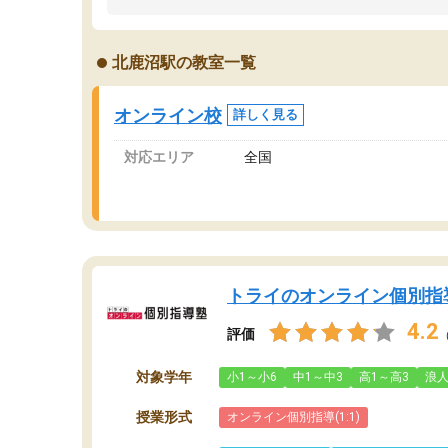
うちの子は、初回面談の講師の方で決定しまし
は
た。
内
出
北鹿沼駅の教室一覧
オンラインツールを使用した単語帳の共有があ
な
り宿題もそちらで出される形でした。
ま
2ヶ月で担当講師の方がお辞めになると言う事で
が
オンライン校
詳しく見る
講師変更の申し出があり、あまりに短期での変
更だった為、塾に通う事にして退会しました。
対応エリア
全国
遅れも取り戻せ、授業内容や講師の方は良かっ
たと思います。
トライのオンライン個別指
4.2
評価
対象学年
小1～小6
中1～中3
高1～高3
浪
授業形式
オンライン個別指導(1:1)