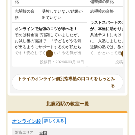
化
偏差値の変化
上がっ
志望校の合
受験していない/結果が
志望校の合格
合格し
格
出ていない
ラストスパートの１か月
オンラインで勉強のコツが学べる！
が、本当に助かりました
初めは料金面で躊躇していましたが、
共通テストに向けての追
お試し後の面談で、「子どもがやる気
に、入塾しました。田舎
が出るようにサポートするのが私たち
近隣の塾では、教えても
です！安心してください！やる気が出
く、かといって通うには
ないのは私たち講師の責任です」と言
が、トライならオンライ
投稿日：2026年03月13日
投稿日：20
ってくださり、確かに！と考えて、思
可能なので本当に助かり
い切って入塾しました。英語が苦手だ
テストの内容重視でした
ったんですが、学生の先生から学ぶこ
らないところをピンポイ
トライのオンライン個別指導塾の口コミをもっとみ
とで、勉強のコツみたいなものをつか
頂いて、とてもわかりや
る
み、徐々に成績が上がったらいいなと
していました。一生を左
思っていました。何が今足りないのか
スト、多少お金がかかっ
を的確に指導いただき、子どももびっ
思い切って入塾してよか
北鹿沼駅の教室一覧
くりするほど楽しんでやる気を持って
塾を受けています。狙い通り、少しず
つ成績も上がり、苦手意識も無くなっ
オンライン校
詳しく見る
てきたので、さらに苦手な数学も追加
でお願いしました。来年の高校受験に
対応エリア
全国