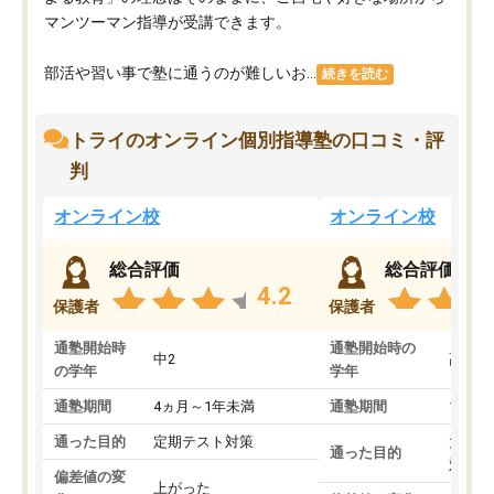
マンツーマン指導が受講できます。
部活や習い事で塾に通うのが難しいお...
続きを読む
トライのオンライン個別指導塾の口コミ・評
判
オンライン校
オンライン校
総合評価
総合評価
4.2
保護者
保護者
通塾開始時
通塾開始時の
中2
高3
の学年
学年
通塾期間
4ヵ月～1年未満
通塾期間
1～3
通った目的
定期テスト対策
大学入
通った目的
対策
偏差値の変
上がった