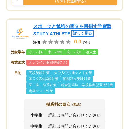
（リストに追加する）
スポーツと勉強の両立を目指す学習塾
STUDY ATHLETE
詳しく見る
0.0
評価
（0件）
対象学年
小1～小6
中1～中3
高1～高3
浪人生
授業形式
オンライン個別指導(1:1)
目的
高校受験対策
大学入学共通テスト対策
国公立2次試験対策
難関私立受験対策
医・歯・薬系対策
総合型選抜・学校推薦型選抜対策
定期テスト対策
授業料の目安
（税込）
小学生
詳細はお問い合わせください
中学生
詳細はお問い合わせください