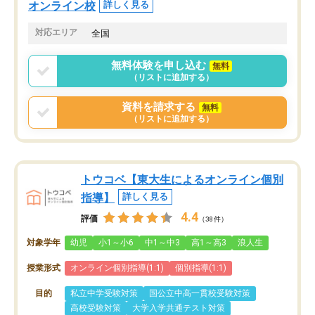
オンライン校
詳しく見る
対応エリア
全国
無料体験を申し込む
無料
（リストに追加する）
資料を請求する
無料
（リストに追加する）
トウコベ【東大生によるオンライン個別
指導】
詳しく見る
4.4
評価
（38件）
対象学年
幼児
小1～小6
中1～中3
高1～高3
浪人生
授業形式
オンライン個別指導(1:1)
個別指導(1:1)
目的
私立中学受験対策
国公立中高一貫校受験対策
高校受験対策
大学入学共通テスト対策