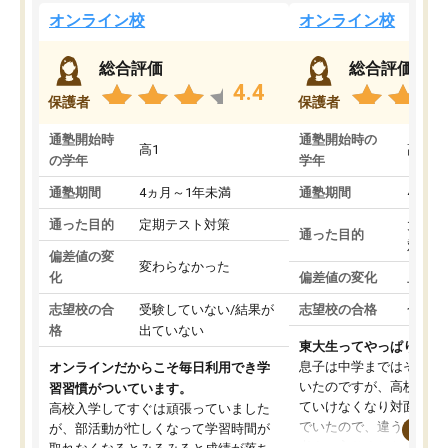
オンライン校
オンライン校
総合評価
総合評価
4.4
保護者
保護者
通塾開始時
通塾開始時の
高1
高3
の学年
学年
通塾期間
4ヵ月～1年未満
通塾期間
4ヵ月
通った目的
定期テスト対策
大学入
通った目的
対策
偏差値の変
変わらなかった
化
偏差値の変化
上がっ
志望校の合
受験していない/結果が
志望校の合格
合格し
格
出ていない
東大生ってやっぱりすご
息子は中学まではそこそ
オンラインだからこそ毎日利用でき学
いたのですが、高校に入
習習慣がついています。
ていけなくなり対面の塾
高校入学してすぐは頑張っていました
でいたので、違うアプロ
が、部活動が忙しくなって学習時間が
考えて入りました。地元