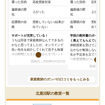
通った目的
高校受験対策
通った目的
定期テス
偏差値の変
偏差値の変
上がった
上がった
化
化
志望校の合
受験していない/結果が
志望校の合
受験して
格
出ていない
格
出ていな
サポートが充実している！
学校の教科書のポイント
うちは田舎で家庭教師なんてできるの
く教えてもらえている
かなと思ってましたが、オンラインで
体験授業を受けて入塾し
良い先生を紹介してくれて息子も毎週
なかなか勉強しない息子
その時間になると自分からタブレット
生が予定表を立ててくれ
を開いてzoomを繋げるようになりまし
つ学習習慣がついてきま
投稿日：2025年01月21日
た！5科目なんでもOKなのもとても気
オンラインで週に一度の
投稿日：20
に入っています
指導が無い日も予定表に
成績もだいぶ下の方でしたが、通い始
したり、LINEでわから
めて1年ほどだった今では平均点以上の
問できるのでとても助か
家庭教師のガンバの口コミをもっとみる
科目が増えてきました！あと1年受験ま
であるので無料の週末教室を使用しな
がら頑張って欲しいと思います！
北鹿沼駅の教室一覧