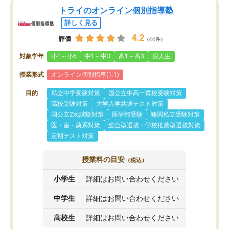
トライのオンライン個別指導塾
詳しく見る
4.2
評価
（44件）
対象学年
小1～小6
中1～中3
高1～高3
浪人生
授業形式
オンライン個別指導(1:1)
目的
私立中学受験対策
国公立中高一貫校受験対策
高校受験対策
大学入学共通テスト対策
国公立2次試験対策
医学部受験
難関私立受験対策
医・歯・薬系対策
総合型選抜・学校推薦型選抜対策
定期テスト対策
授業料の目安
（税込）
小学生
詳細はお問い合わせください
中学生
詳細はお問い合わせください
高校生
詳細はお問い合わせください