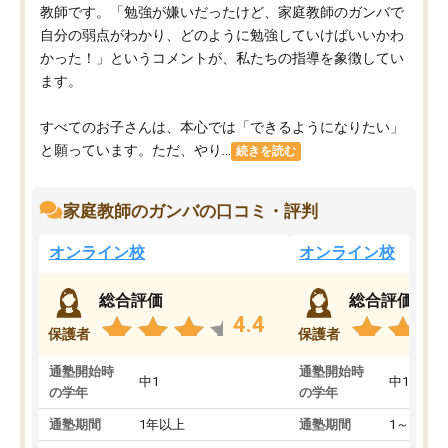
教師です。「勉強が嫌いだったけど、家庭教師のガンバで
自分の弱点がわかり、どのように勉強していけばいいかわ
かった！」というコメントが、私たちの指導を象徴してい
ます。
すべてのお子さんは、本心では「できるようになりたい」
と願っています。ただ、やり...
続きを読む
家庭教師のガンバの口コミ・評判
オンライン校
オンライン校
総合評価
総合評価
4.4
保護者
保護者
通塾開始時
通塾開始時
中1
中1
の学年
の学年
通塾期間
1年以上
通塾期間
1～3ヵ月