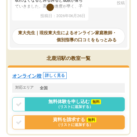
取れなくなるとみるみると成績が落ち
投稿日：20
で、当初は模試でD判定
ていきました。高校の進度が早く、子
していたのですが、やは
供も家に帰って勉強の話すると嫌な反
投稿日：2026年06月26日
験勉強に詳しく、先生か
応を示します。東大先生にお願いして
受け合格できました。ま
からは効率的な計画を先生が立ててく
自習室が毎日使えていつ
れるので、親としても安心です。毎日
東大先生｜現役東大生によるオンライン家庭教師・
るのが心強かったようで
使える自習室とかもあり、わからない
個別指導の口コミをもっとみる
謝です。
ところがあれば先生が回答してくれる
のも重宝しています。
北鹿沼駅の教室一覧
オンライン校
詳しく見る
対応エリア
全国
無料体験を申し込む
無料
（リストに追加する）
資料を請求する
無料
（リストに追加する）