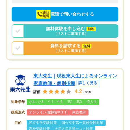
向けて頑張っています。
通話
電話で問い合わせする
無料
無料体験を申し込む
無料
（リストに追加する）
資料を請求する
無料
（リストに追加する）
東大先生｜現役東大生によるオンライン
家庭教師・個別指導
詳しく見る
4.2
評価
（10件）
対象学年
小4～小6
中1～中3
高1～高3
浪人生
授業形式
オンライン個別指導(1:1)
家庭教師
目的
私立中学受験対策
国公立中高一貫校受験対策
高校受験対策
大学入学共通テスト対策