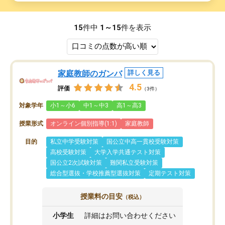
15
件中
1～15
件を表示
家庭教師のガンバ
詳しく見る
4.5
評価
（3件）
対象学年
小1～小6
中1～中3
高1～高3
授業形式
オンライン個別指導(1:1)
家庭教師
目的
私立中学受験対策
国公立中高一貫校受験対策
高校受験対策
大学入学共通テスト対策
国公立2次試験対策
難関私立受験対策
総合型選抜・学校推薦型選抜対策
定期テスト対策
授業料の目安
（税込）
小学生
詳細はお問い合わせください