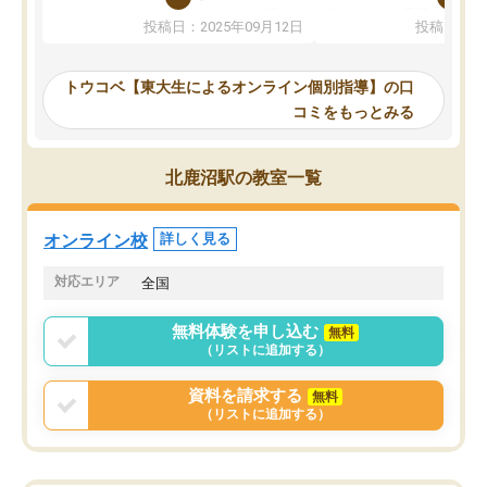
か、オプションは付帯するかなど選ぶ
教科でも)。受講科目や
投稿日：2025年09月12日
投稿日：20
事が出来ました。
めれるので、個人に合っ
講師とのマッチング後講師との初回ミ
ると思います。カリキュ
ーティングを行い、その講師で良いか
いなのがあり(有料)、受
トウコベ【東大生によるオンライン個別指導】の口
他の講師を希望するか子供との相性も
ことをどんなスケジュー
コミをもっとみる
見てから講師を決定する事ができま
くか相談したのですが、
す。
ち期待したものではなく
うちの子は、初回面談の講師の方で決
内容でした。それでも明
北鹿沼駅の教室一覧
定しました。
やる気も出ましたし、苦
くなってきたようなので
オンラインツールを使用した単語帳の
お願いして良かったと思
オンライン校
詳しく見る
共有があり宿題もそちらで出される形
も合わなければチェンジ
でした。
娘は3科目ともずっと同
対応エリア
全国
2ヶ月で担当講師の方がお辞めになると
言う事で講師変更の申し出があり、あ
無料体験を申し込む
無料
まりに短期での変更だった為、塾に通
（リストに追加する）
う事にして退会しました。遅れも取り
戻せ、授業内容や講師の方は良かった
資料を請求する
無料
と思います。
（リストに追加する）