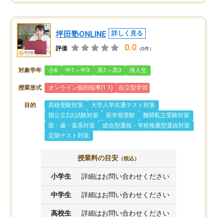
坪田塾ONLINE
詳しく見る
0.0
評価
（0件）
対象学年
小6
中1～中3
高1～高3
浪人生
授業形式
オンライン個別指導(1:1)
自立型学習
目的
高校受験対策
大学入学共通テスト対策
国公立2次試験対策
医学部受験
難関私立受験対策
医・歯・薬系対策
総合型選抜・学校推薦型選抜対策
定期テスト対策
授業料の目安
（税込）
小学生
詳細はお問い合わせください
中学生
詳細はお問い合わせください
高校生
詳細はお問い合わせください