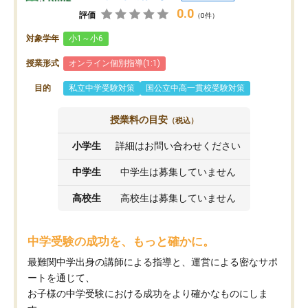
0.0
評価
（0件）
対象学年
小1～小6
授業形式
オンライン個別指導(1:1)
目的
私立中学受験対策
国公立中高一貫校受験対策
授業料の目安
（税込）
小学生
詳細はお問い合わせください
中学生
中学生は募集していません
高校生
高校生は募集していません
中学受験の成功を、もっと確かに。
最難関中学出身の講師による指導と、運営による密なサポ
ートを通じて、
お子様の中学受験における成功をより確かなものにしま