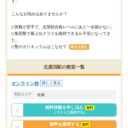
す。
こんなお悩みはありませんか？
□ 算数が苦手で、志望校合格レベルにあと一歩届かない。
□ 集団塾で最上位クラスを維持できるか不安になってき
た。
□ 塾のカリキュラムはこなせて...
続きを読む
北鹿沼駅の教室一覧
オンライン校
詳しく見る
対応エリア
全国
無料体験を申し込む
無料
（リストに追加する）
資料を請求する
無料