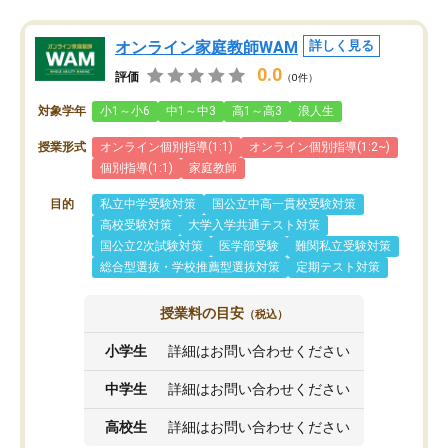
オンライン家庭教師WAM
詳しく見る
0.0
評価
（0件）
対象学年
小1～小6
中1～中3
高1～高3
浪人生
授業形式
オンライン個別指導(1:1)
オンライン個別指導(1:2~)
個別指導(1:1)
家庭教師
目的
私立中学受験対策
国公立中高一貫校受験対策
高校受験対策
大学入学共通テスト対策
国公立2次試験対策
医学部受験
難関私立受験対策
総合型選抜・学校推薦型選抜対策
定期テスト対策
授業料の目安
（税込）
小学生
詳細はお問い合わせください
中学生
詳細はお問い合わせください
高校生
詳細はお問い合わせください