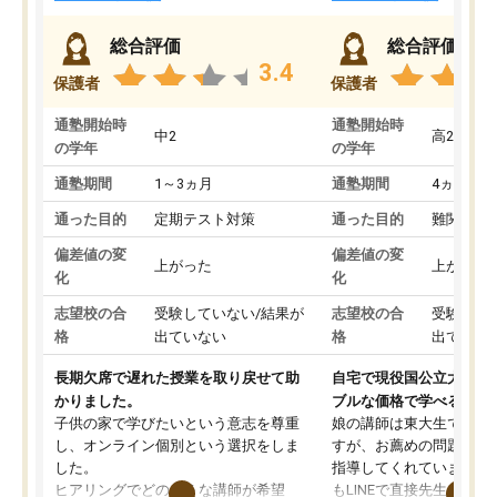
総合評価
総合評価
3.4
保護者
保護者
通塾開始時
通塾開始時
中2
高2
の学年
の学年
通塾期間
1～3ヵ月
通塾期間
4ヵ月～1
通った目的
定期テスト対策
通った目的
難関私立
偏差値の変
偏差値の変
上がった
上がった
化
化
志望校の合
受験していない/結果が
志望校の合
受験して
格
出ていない
格
出ていな
長期欠席で遅れた授業を取り戻せて助
自宅で現役国公立大学生
かりました。
ブルな価格で学べる
子供の家で学びたいという意志を尊重
娘の講師は東大生では無
し、オンライン個別という選択をしま
すが、お薦めの問題集や
した。
指導してくれています。2
ヒアリングでどのような講師が希望
もLINEで直接先生に質問