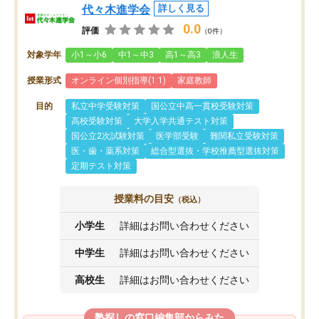
代々木進学会
詳しく見る
0.0
評価
（0件）
対象学年
小1～小6
中1～中3
高1～高3
浪人生
授業形式
オンライン個別指導(1:1)
家庭教師
目的
私立中学受験対策
国公立中高一貫校受験対策
高校受験対策
大学入学共通テスト対策
国公立2次試験対策
医学部受験
難関私立受験対策
医・歯・薬系対策
総合型選抜・学校推薦型選抜対策
定期テスト対策
授業料の目安
（税込）
小学生
詳細はお問い合わせください
中学生
詳細はお問い合わせください
高校生
詳細はお問い合わせください
塾探しの窓口編集部からみた