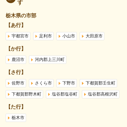
す
栃木県の市部
【あ行】
宇都宮市
足利市
小山市
大田原市
【か行】
鹿沼市
河内郡上三川町
【さ行】
佐野市
さくら市
下野市
下都賀郡壬生町
下都賀郡野木町
塩谷郡塩谷町
塩谷郡高根沢町
【た行】
栃木市