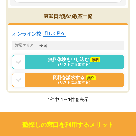
見てから講師を決定する事ができま
くか相談したのですが、
す。
ち期待したものではなく
うちの子は、初回面談の講師の方で決
内容でした。それでも明
東武日光駅の教室一覧
定しました。
やる気も出ましたし、苦
くなってきたようなので
オンラインツールを使用した単語帳の
お願いして良かったと思
オンライン校
詳しく見る
共有があり宿題もそちらで出される形
も合わなければチェンジ
でした。
娘は3科目ともずっと同
対応エリア
全国
2ヶ月で担当講師の方がお辞めになると
言う事で講師変更の申し出があり、あ
無料体験を申し込む
無料
まりに短期での変更だった為、塾に通
（リストに追加する）
う事にして退会しました。遅れも取り
戻せ、授業内容や講師の方は良かった
資料を請求する
無料
と思います。
（リストに追加する）
1
件中
1～1
件を表示
塾探しの窓口を利用するメリット