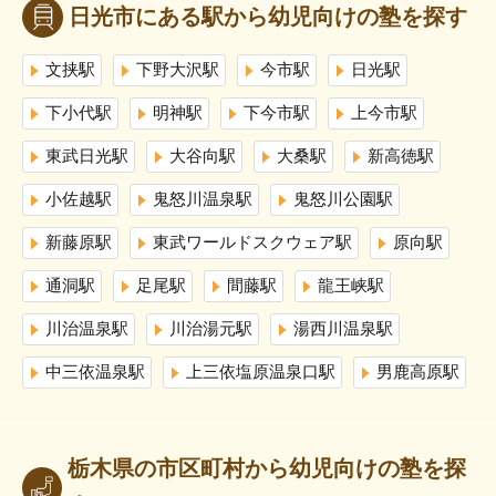
日光市にある駅から幼児向けの塾を探す
文挟駅
下野大沢駅
今市駅
日光駅
下小代駅
明神駅
下今市駅
上今市駅
東武日光駅
大谷向駅
大桑駅
新高徳駅
小佐越駅
鬼怒川温泉駅
鬼怒川公園駅
新藤原駅
東武ワールドスクウェア駅
原向駅
通洞駅
足尾駅
間藤駅
龍王峡駅
川治温泉駅
川治湯元駅
湯西川温泉駅
中三依温泉駅
上三依塩原温泉口駅
男鹿高原駅
栃木県の市区町村から幼児向けの塾を探