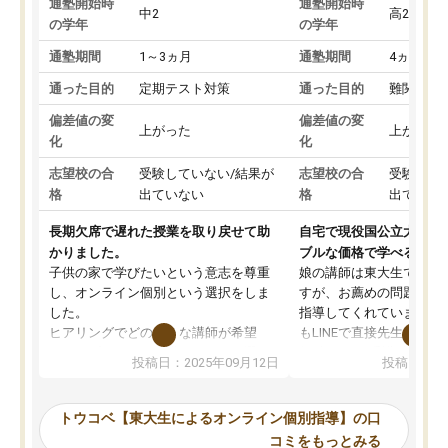
通塾開始時
通塾開始時
中2
高2
の学年
の学年
通塾期間
1～3ヵ月
通塾期間
4ヵ月～1
通った目的
定期テスト対策
通った目的
難関私立
偏差値の変
偏差値の変
上がった
上がった
化
化
志望校の合
受験していない/結果が
志望校の合
受験して
格
出ていない
格
出ていな
長期欠席で遅れた授業を取り戻せて助
自宅で現役国公立大学生
かりました。
ブルな価格で学べる
子供の家で学びたいという意志を尊重
娘の講師は東大生では無
し、オンライン個別という選択をしま
すが、お薦めの問題集や
した。
指導してくれています。2
ヒアリングでどのような講師が希望
もLINEで直接先生に質問
か、オプションは付帯するかなど選ぶ
教科でも)。受講科目や
投稿日：2025年09月12日
投稿日：20
事が出来ました。
めれるので、個人に合っ
講師とのマッチング後講師との初回ミ
ると思います。カリキュ
ーティングを行い、その講師で良いか
いなのがあり(有料)、受
トウコベ【東大生によるオンライン個別指導】の口
他の講師を希望するか子供との相性も
ことをどんなスケジュー
コミをもっとみる