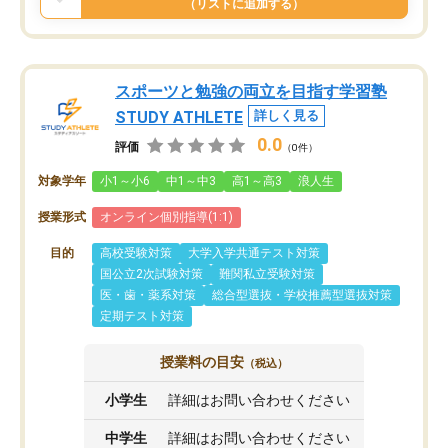
（リストに追加する）
スポーツと勉強の両立を目指す学習塾
STUDY ATHLETE
詳しく見る
0.0
評価
（0件）
対象学年
小1～小6
中1～中3
高1～高3
浪人生
授業形式
オンライン個別指導(1:1)
目的
高校受験対策
大学入学共通テスト対策
国公立2次試験対策
難関私立受験対策
医・歯・薬系対策
総合型選抜・学校推薦型選抜対策
定期テスト対策
授業料の目安
（税込）
小学生
詳細はお問い合わせください
中学生
詳細はお問い合わせください