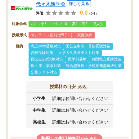
代々木進学会
詳しく見る
0.0
評価
（0件）
対象学年
小1～小6
中1～中3
高1～高3
浪人生
授業形式
オンライン個別指導(1:1)
家庭教師
目的
私立中学受験対策
国公立中高一貫校受験対策
高校受験対策
大学入学共通テスト対策
国公立2次試験対策
医学部受験
難関私立受験対策
医・歯・薬系対策
総合型選抜・学校推薦型選抜対策
定期テスト対策
授業料の目安
（税込）
小学生
詳細はお問い合わせください
中学生
詳細はお問い合わせください
高校生
詳細はお問い合わせください
塾探しの窓口編集部からみた