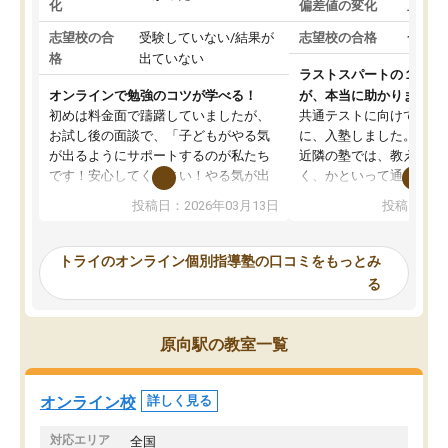
化
偏差値の変化
上がっ
志望校の合
受験していない/結果が
志望校の合格
合格し
格
出ていない
ラストスパートの１か月
オンラインで勉強のコツが学べる！
が、本当に助かりました
初めは料金面で躊躇していましたが、
共通テストに向けての追
お試し後の面談で、「子どもがやる気
に、入塾しました。田舎
が出るようにサポートするのが私たち
近隣の塾では、教えても
です！安心してください！やる気が出
く、かといって通うには
ないのは私たち講師の責任です」と言
が、トライならオンライ
投稿日：2026年03月13日
投稿日：20
ってくださり、確かに！と考えて、思
可能なので本当に助かり
い切って入塾しました。英語が苦手だ
テストの内容重視でした
ったんですが、学生の先生から学ぶこ
らないところをピンポイ
トライのオンライン個別指導塾の口コミをもっとみ
とで、勉強のコツみたいなものをつか
頂いて、とてもわかりや
る
み、徐々に成績が上がったらいいなと
していました。一生を左
思っていました。何が今足りないのか
スト、多少お金がかかっ
を的確に指導いただき、子どももびっ
思い切って入塾してよか
原向駅の教室一覧
くりするほど楽しんでやる気を持って
塾を受けています。狙い通り、少しず
つ成績も上がり、苦手意識も無くなっ
オンライン校
詳しく見る
てきたので、さらに苦手な数学も追加
でお願いしました。来年の高校受験に
対応エリア
全国