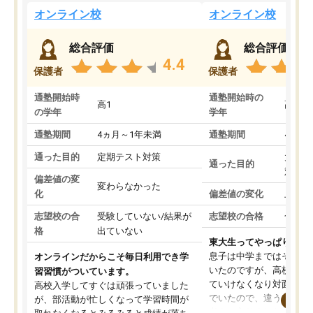
オンライン校
オンライン校
総合評価
総合評価
4.4
保護者
保護者
通塾開始時
通塾開始時の
高1
高3
の学年
学年
通塾期間
4ヵ月～1年未満
通塾期間
4ヵ月
通った目的
定期テスト対策
大学入
通った目的
対策
偏差値の変
変わらなかった
化
偏差値の変化
上がっ
志望校の合
受験していない/結果が
志望校の合格
合格し
格
出ていない
東大生ってやっぱりすご
息子は中学まではそこそ
オンラインだからこそ毎日利用でき学
いたのですが、高校に入
習習慣がついています。
ていけなくなり対面の塾
高校入学してすぐは頑張っていました
でいたので、違うアプロ
が、部活動が忙しくなって学習時間が
考えて入りました。地元