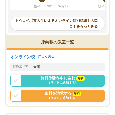
か、オプションは付帯するかなど選ぶ
教科でも)。受講科目や
投稿日：2025年09月12日
投稿日：20
事が出来ました。
めれるので、個人に合っ
講師とのマッチング後講師との初回ミ
ると思います。カリキュ
ーティングを行い、その講師で良いか
いなのがあり(有料)、受
トウコベ【東大生によるオンライン個別指導】の口
他の講師を希望するか子供との相性も
ことをどんなスケジュー
コミをもっとみる
見てから講師を決定する事ができま
くか相談したのですが、
す。
ち期待したものではなく
うちの子は、初回面談の講師の方で決
内容でした。それでも明
原向駅の教室一覧
定しました。
やる気も出ましたし、苦
くなってきたようなので
オンラインツールを使用した単語帳の
お願いして良かったと思
オンライン校
詳しく見る
共有があり宿題もそちらで出される形
も合わなければチェンジ
でした。
娘は3科目ともずっと同
対応エリア
全国
2ヶ月で担当講師の方がお辞めになると
言う事で講師変更の申し出があり、あ
無料体験を申し込む
無料
まりに短期での変更だった為、塾に通
（リストに追加する）
う事にして退会しました。遅れも取り
戻せ、授業内容や講師の方は良かった
資料を請求する
無料
と思います。
（リストに追加する）