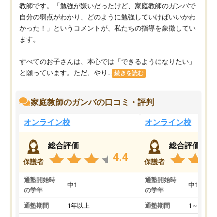
教師です。「勉強が嫌いだったけど、家庭教師のガンバで
自分の弱点がわかり、どのように勉強していけばいいかわ
かった！」というコメントが、私たちの指導を象徴してい
ます。
すべてのお子さんは、本心では「できるようになりたい」
と願っています。ただ、やり...
続きを読む
家庭教師のガンバの口コミ・評判
オンライン校
オンライン校
総合評価
総合評価
4.4
保護者
保護者
通塾開始時
通塾開始時
中1
中1
の学年
の学年
通塾期間
1年以上
通塾期間
1～3ヵ月