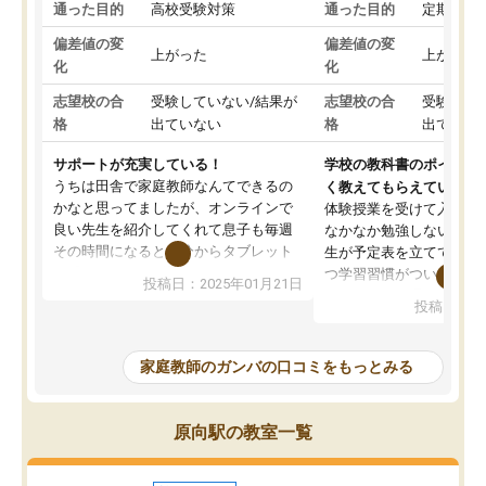
通った目的
高校受験対策
通った目的
定期テス
偏差値の変
偏差値の変
上がった
上がった
化
化
志望校の合
受験していない/結果が
志望校の合
受験して
格
出ていない
格
出ていな
サポートが充実している！
学校の教科書のポイント
うちは田舎で家庭教師なんてできるの
く教えてもらえている
かなと思ってましたが、オンラインで
体験授業を受けて入塾し
良い先生を紹介してくれて息子も毎週
なかなか勉強しない息子
その時間になると自分からタブレット
生が予定表を立ててくれ
を開いてzoomを繋げるようになりまし
つ学習習慣がついてきま
投稿日：2025年01月21日
た！5科目なんでもOKなのもとても気
オンラインで週に一度の
投稿日：20
に入っています
指導が無い日も予定表に
成績もだいぶ下の方でしたが、通い始
したり、LINEでわから
めて1年ほどだった今では平均点以上の
問できるのでとても助か
家庭教師のガンバの口コミをもっとみる
科目が増えてきました！あと1年受験ま
であるので無料の週末教室を使用しな
がら頑張って欲しいと思います！
原向駅の教室一覧