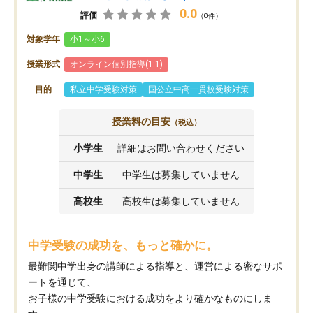
0.0
評価
（0件）
対象学年
小1～小6
授業形式
オンライン個別指導(1:1)
目的
私立中学受験対策
国公立中高一貫校受験対策
授業料の目安
（税込）
小学生
詳細はお問い合わせください
中学生
中学生は募集していません
高校生
高校生は募集していません
中学受験の成功を、もっと確かに。
最難関中学出身の講師による指導と、運営による密なサポ
ートを通じて、
お子様の中学受験における成功をより確かなものにしま