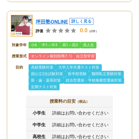
坪田塾ONLINE
詳しく見る
0.0
評価
（0件）
対象学年
小6
中1～中3
高1～高3
浪人生
授業形式
オンライン個別指導(1:1)
自立型学習
目的
高校受験対策
大学入学共通テスト対策
国公立2次試験対策
医学部受験
難関私立受験対策
医・歯・薬系対策
総合型選抜・学校推薦型選抜対策
定期テスト対策
授業料の目安
（税込）
小学生
詳細はお問い合わせください
中学生
詳細はお問い合わせください
高校生
詳細はお問い合わせください