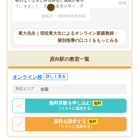
取れなくなるとみるみると成績が落ち
投稿日：20
で、当初は模試でD判定
ていきました。高校の進度が早く、子
していたのですが、やは
供も家に帰って勉強の話すると嫌な反
投稿日：2026年06月26日
験勉強に詳しく、先生か
応を示します。東大先生にお願いして
受け合格できました。ま
からは効率的な計画を先生が立ててく
自習室が毎日使えていつ
れるので、親としても安心です。毎日
東大先生｜現役東大生によるオンライン家庭教師・
るのが心強かったようで
使える自習室とかもあり、わからない
個別指導の口コミをもっとみる
謝です。
ところがあれば先生が回答してくれる
のも重宝しています。
原向駅の教室一覧
オンライン校
詳しく見る
対応エリア
全国
無料体験を申し込む
無料
（リストに追加する）
資料を請求する
無料
（リストに追加する）