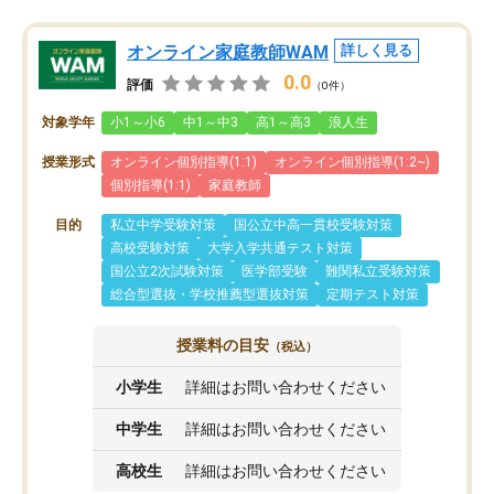
オンライン家庭教師WAM
詳しく見る
0.0
評価
（0件）
対象学年
小1～小6
中1～中3
高1～高3
浪人生
授業形式
オンライン個別指導(1:1)
オンライン個別指導(1:2~)
個別指導(1:1)
家庭教師
目的
私立中学受験対策
国公立中高一貫校受験対策
高校受験対策
大学入学共通テスト対策
国公立2次試験対策
医学部受験
難関私立受験対策
総合型選抜・学校推薦型選抜対策
定期テスト対策
授業料の目安
（税込）
小学生
詳細はお問い合わせください
中学生
詳細はお問い合わせください
高校生
詳細はお問い合わせください