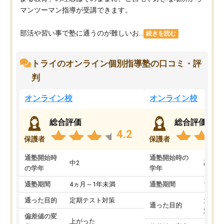
マンツーマン指導が受講できます。
部活や習い事で塾に通うのが難しいお...
続きを読む
トライのオンライン個別指導塾の口コミ・評
判
オンライン校
オンライン校
総合評価
総合評価
4.2
保護者
保護者
通塾開始時
通塾開始時の
中2
高3
の学年
学年
通塾期間
4ヵ月～1年未満
通塾期間
1～3
通った目的
定期テスト対策
大学入
通った目的
対策
偏差値の変
上がった