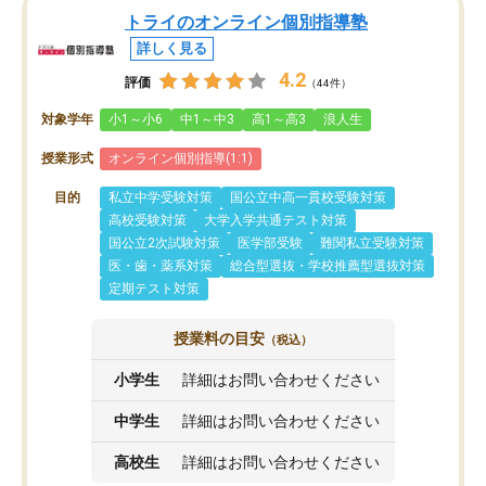
トライのオンライン個別指導塾
詳しく見る
4.2
評価
（44件）
対象学年
小1～小6
中1～中3
高1～高3
浪人生
授業形式
オンライン個別指導(1:1)
目的
私立中学受験対策
国公立中高一貫校受験対策
高校受験対策
大学入学共通テスト対策
国公立2次試験対策
医学部受験
難関私立受験対策
医・歯・薬系対策
総合型選抜・学校推薦型選抜対策
定期テスト対策
授業料の目安
（税込）
小学生
詳細はお問い合わせください
中学生
詳細はお問い合わせください
高校生
詳細はお問い合わせください