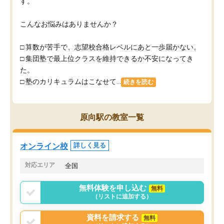
す。
こんなお悩みはありませんか？
□ 算数が苦手で、志望校合格レベルにあと一歩届かない。
□ 集団塾で最上位クラスを維持できるか不安になってき
た。
□ 塾のカリキュラムはこなせて...
続きを読む
原向駅の教室一覧
オンライン校
詳しく見る
対応エリア
全国
無料体験を申し込む
無料
（リストに追加する）
資料を請求する
無料