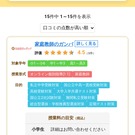
15
件中
1～15
件を表示
家庭教師のガンバ
詳しく見る
4.5
評価
（3件）
対象学年
小1～小6
中1～中3
高1～高3
授業形式
オンライン個別指導(1:1)
家庭教師
目的
私立中学受験対策
国公立中高一貫校受験対策
高校受験対策
大学入学共通テスト対策
国公立2次試験対策
難関私立受験対策
総合型選抜・学校推薦型選抜対策
定期テスト対策
授業料の目安
（税込）
小学生
詳細はお問い合わせください