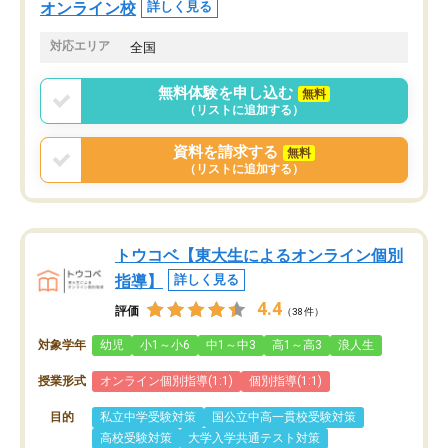
オンライン校
詳しく見る
対応エリア
全国
無料体験を申し込む
無料
（リストに追加する）
資料を請求する
無料
（リストに追加する）
トウコベ【東大生によるオンライン個別
指導】
詳しく見る
4.4
評価
（38件）
対象学年
幼児
小1～小6
中1～中3
高1～高3
浪人生
授業形式
オンライン個別指導(1:1)
個別指導(1:1)
目的
私立中学受験対策
国公立中高一貫校受験対策
高校受験対策
大学入学共通テスト対策