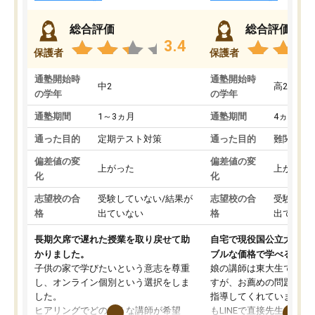
総合評価
総合評価
3.4
保護者
保護者
通塾開始時
通塾開始時
中2
高2
の学年
の学年
通塾期間
1～3ヵ月
通塾期間
4ヵ月～1
通った目的
定期テスト対策
通った目的
難関私立
偏差値の変
偏差値の変
上がった
上がった
化
化
志望校の合
受験していない/結果が
志望校の合
受験して
格
出ていない
格
出ていな
長期欠席で遅れた授業を取り戻せて助
自宅で現役国公立大学生
かりました。
ブルな価格で学べる
子供の家で学びたいという意志を尊重
娘の講師は東大生では無
し、オンライン個別という選択をしま
すが、お薦めの問題集や
した。
指導してくれています。2
ヒアリングでどのような講師が希望
もLINEで直接先生に質問