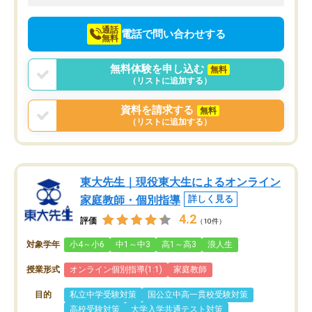
向けて頑張っています。
通話
電話で問い合わせする
無料
無料体験を申し込む
無料
（リストに追加する）
資料を請求する
無料
（リストに追加する）
東大先生｜現役東大生によるオンライン
家庭教師・個別指導
詳しく見る
4.2
評価
（10件）
対象学年
小4～小6
中1～中3
高1～高3
浪人生
授業形式
オンライン個別指導(1:1)
家庭教師
目的
私立中学受験対策
国公立中高一貫校受験対策
高校受験対策
大学入学共通テスト対策