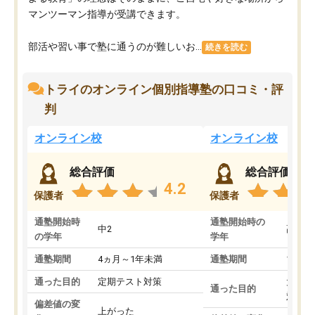
マンツーマン指導が受講できます。
部活や習い事で塾に通うのが難しいお...
続きを読む
トライのオンライン個別指導塾の口コミ・評
判
オンライン校
オンライン校
総合評価
総合評価
4.2
保護者
保護者
通塾開始時
通塾開始時の
中2
高3
の学年
学年
通塾期間
4ヵ月～1年未満
通塾期間
1～3
通った目的
定期テスト対策
大学入
通った目的
対策
偏差値の変
上がった