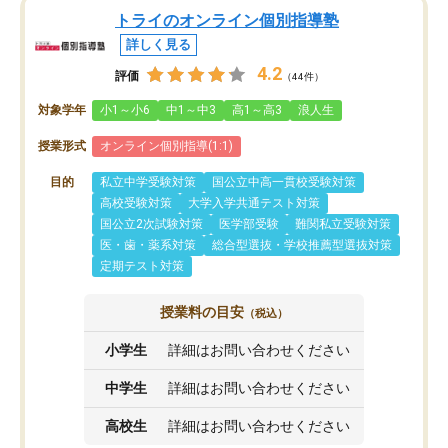
トライのオンライン個別指導塾
詳しく見る
4.2
評価
（44件）
対象学年
小1～小6
中1～中3
高1～高3
浪人生
授業形式
オンライン個別指導(1:1)
目的
私立中学受験対策
国公立中高一貫校受験対策
高校受験対策
大学入学共通テスト対策
国公立2次試験対策
医学部受験
難関私立受験対策
医・歯・薬系対策
総合型選抜・学校推薦型選抜対策
定期テスト対策
授業料の目安
（税込）
小学生
詳細はお問い合わせください
中学生
詳細はお問い合わせください
高校生
詳細はお問い合わせください