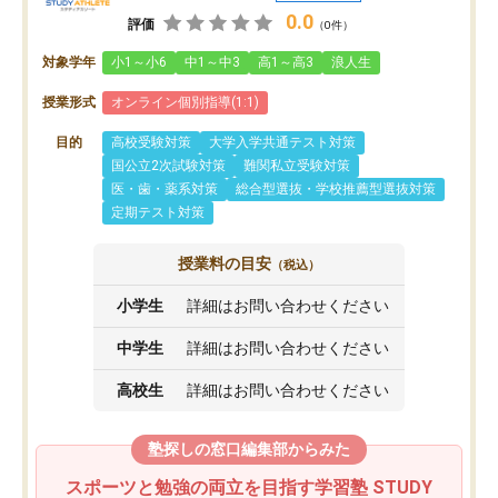
0.0
評価
（0件）
対象学年
小1～小6
中1～中3
高1～高3
浪人生
授業形式
オンライン個別指導(1:1)
目的
高校受験対策
大学入学共通テスト対策
国公立2次試験対策
難関私立受験対策
医・歯・薬系対策
総合型選抜・学校推薦型選抜対策
定期テスト対策
授業料の目安
（税込）
小学生
詳細はお問い合わせください
中学生
詳細はお問い合わせください
高校生
詳細はお問い合わせください
塾探しの窓口編集部からみた
スポーツと勉強の両立を目指す学習塾 STUDY