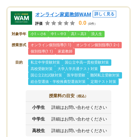
オンライン家庭教師WAM
詳しく見る
0.0
評価
（0件）
対象学年
小1～小6
中1～中3
高1～高3
浪人生
授業形式
オンライン個別指導(1:1)
オンライン個別指導(1:2~)
個別指導(1:1)
家庭教師
目的
私立中学受験対策
国公立中高一貫校受験対策
高校受験対策
大学入学共通テスト対策
国公立2次試験対策
医学部受験
難関私立受験対策
総合型選抜・学校推薦型選抜対策
定期テスト対策
授業料の目安
（税込）
小学生
詳細はお問い合わせください
中学生
詳細はお問い合わせください
高校生
詳細はお問い合わせください