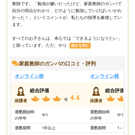
教師です。「勉強が嫌いだったけど、家庭教師のガンバで
自分の弱点がわかり、どのように勉強していけばいいかわ
かった！」というコメントが、私たちの指導を象徴してい
ます。
すべてのお子さんは、本心では「できるようになりたい」
と願っています。ただ、やり...
続きを読む
家庭教師のガンバの口コミ・評判
オンライン校
オンライン校
総合評価
総合評価
4.4
保護者
保護者
通塾開始時
通塾開始時
中1
中1
の学年
の学年
通塾期間
1年以上
通塾期間
1～3ヵ月