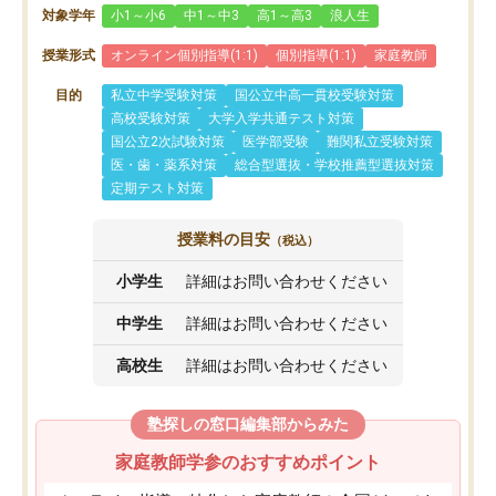
対象学年
小1～小6
中1～中3
高1～高3
浪人生
授業形式
オンライン個別指導(1:1)
個別指導(1:1)
家庭教師
目的
私立中学受験対策
国公立中高一貫校受験対策
高校受験対策
大学入学共通テスト対策
国公立2次試験対策
医学部受験
難関私立受験対策
医・歯・薬系対策
総合型選抜・学校推薦型選抜対策
定期テスト対策
授業料の目安
（税込）
小学生
詳細はお問い合わせください
中学生
詳細はお問い合わせください
高校生
詳細はお問い合わせください
塾探しの窓口編集部からみた
家庭教師学参のおすすめポイント