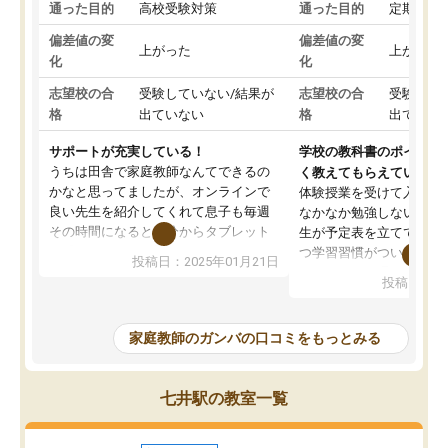
通った目的
高校受験対策
通った目的
定期テス
偏差値の変
偏差値の変
上がった
上がった
化
化
志望校の合
受験していない/結果が
志望校の合
受験して
格
出ていない
格
出ていな
サポートが充実している！
学校の教科書のポイント
うちは田舎で家庭教師なんてできるの
く教えてもらえている
かなと思ってましたが、オンラインで
体験授業を受けて入塾し
良い先生を紹介してくれて息子も毎週
なかなか勉強しない息子
その時間になると自分からタブレット
生が予定表を立ててくれ
を開いてzoomを繋げるようになりまし
つ学習習慣がついてきま
投稿日：2025年01月21日
た！5科目なんでもOKなのもとても気
オンラインで週に一度の
投稿日：20
に入っています
指導が無い日も予定表に
成績もだいぶ下の方でしたが、通い始
したり、LINEでわから
めて1年ほどだった今では平均点以上の
問できるのでとても助か
家庭教師のガンバの口コミをもっとみる
科目が増えてきました！あと1年受験ま
であるので無料の週末教室を使用しな
がら頑張って欲しいと思います！
七井駅の教室一覧