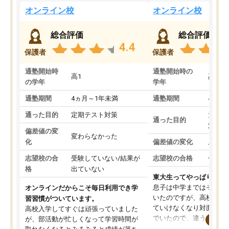
オンライン校
オンライン校
総合評価
総合評価
4.4
保護者
保護者
通塾開始時
通塾開始時の
高1
高3
の学年
学年
通塾期間
4ヵ月～1年未満
通塾期間
4ヵ月
通った目的
定期テスト対策
大学入
通った目的
対策
偏差値の変
変わらなかった
化
偏差値の変化
上がっ
志望校の合
受験していない/結果が
志望校の合格
合格し
格
出ていない
東大生ってやっぱりすご
息子は中学まではそこそ
オンラインだからこそ毎日利用でき学
いたのですが、高校に入
習習慣がついています。
ていけなくなり対面の塾
高校入学してすぐは頑張っていました
でいたので、違うアプロ
が、部活動が忙しくなって学習時間が
考えて入りました。地元