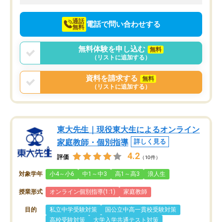
向けて頑張っています。
通話
電話で問い合わせする
無料
無料体験を申し込む
無料
（リストに追加する）
資料を請求する
無料
（リストに追加する）
東大先生｜現役東大生によるオンライン
家庭教師・個別指導
詳しく見る
4.2
評価
（10件）
対象学年
小4～小6
中1～中3
高1～高3
浪人生
授業形式
オンライン個別指導(1:1)
家庭教師
目的
私立中学受験対策
国公立中高一貫校受験対策
高校受験対策
大学入学共通テスト対策