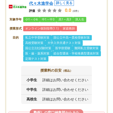
代々木進学会
詳しく見る
0.0
評価
（0件）
対象学年
小1～小6
中1～中3
高1～高3
浪人生
授業形式
オンライン個別指導(1:1)
家庭教師
目的
私立中学受験対策
国公立中高一貫校受験対策
高校受験対策
大学入学共通テスト対策
国公立2次試験対策
医学部受験
難関私立受験対策
医・歯・薬系対策
総合型選抜・学校推薦型選抜対策
定期テスト対策
授業料の目安
（税込）
小学生
詳細はお問い合わせください
中学生
詳細はお問い合わせください
高校生
詳細はお問い合わせください
塾探しの窓口編集部からみた