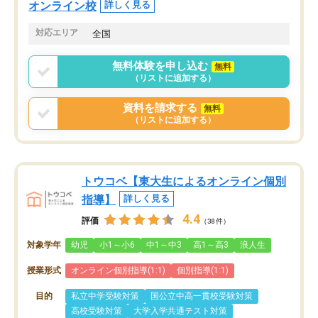
オンライン校
詳しく見る
対応エリア
全国
無料体験を申し込む
無料
（リストに追加する）
資料を請求する
無料
（リストに追加する）
トウコベ【東大生によるオンライン個別
指導】
詳しく見る
4.4
評価
（38件）
対象学年
幼児
小1～小6
中1～中3
高1～高3
浪人生
授業形式
オンライン個別指導(1:1)
個別指導(1:1)
目的
私立中学受験対策
国公立中高一貫校受験対策
高校受験対策
大学入学共通テスト対策