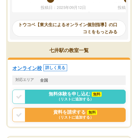
か、オプションは付帯するかなど選ぶ
教科でも)。受講科目や
投稿日：2025年09月12日
投稿日：20
事が出来ました。
めれるので、個人に合っ
講師とのマッチング後講師との初回ミ
ると思います。カリキュ
ーティングを行い、その講師で良いか
いなのがあり(有料)、受
トウコベ【東大生によるオンライン個別指導】の口
他の講師を希望するか子供との相性も
ことをどんなスケジュー
コミをもっとみる
見てから講師を決定する事ができま
くか相談したのですが、
す。
ち期待したものではなく
うちの子は、初回面談の講師の方で決
内容でした。それでも明
七井駅の教室一覧
定しました。
やる気も出ましたし、苦
くなってきたようなので
オンラインツールを使用した単語帳の
お願いして良かったと思
オンライン校
詳しく見る
共有があり宿題もそちらで出される形
も合わなければチェンジ
でした。
娘は3科目ともずっと同
対応エリア
全国
2ヶ月で担当講師の方がお辞めになると
言う事で講師変更の申し出があり、あ
無料体験を申し込む
無料
まりに短期での変更だった為、塾に通
（リストに追加する）
う事にして退会しました。遅れも取り
戻せ、授業内容や講師の方は良かった
資料を請求する
無料
と思います。
（リストに追加する）