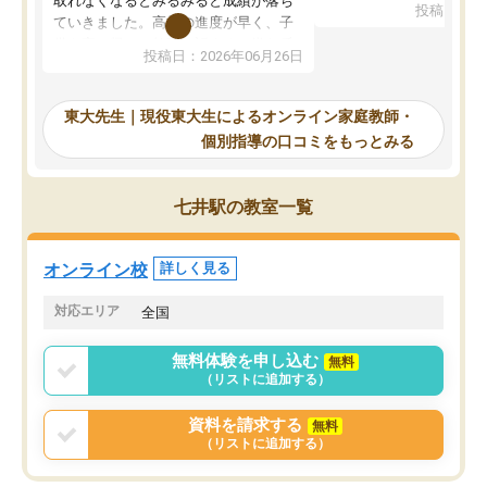
取れなくなるとみるみると成績が落ち
投稿日：20
で、当初は模試でD判定
ていきました。高校の進度が早く、子
していたのですが、やは
供も家に帰って勉強の話すると嫌な反
投稿日：2026年06月26日
験勉強に詳しく、先生か
応を示します。東大先生にお願いして
受け合格できました。ま
からは効率的な計画を先生が立ててく
自習室が毎日使えていつ
れるので、親としても安心です。毎日
東大先生｜現役東大生によるオンライン家庭教師・
るのが心強かったようで
使える自習室とかもあり、わからない
個別指導の口コミをもっとみる
謝です。
ところがあれば先生が回答してくれる
のも重宝しています。
七井駅の教室一覧
オンライン校
詳しく見る
対応エリア
全国
無料体験を申し込む
無料
（リストに追加する）
資料を請求する
無料
（リストに追加する）