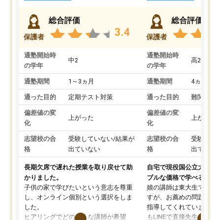
総合評価
総合評価
3.4
保護者
保護者
通塾開始時
通塾開始時
中2
高2
の学年
の学年
通塾期間
1～3ヵ月
通塾期間
4ヵ月～1
通った目的
定期テスト対策
通った目的
難関私立
偏差値の変
偏差値の変
上がった
上がった
化
化
志望校の合
受験していない/結果が
志望校の合
受験して
格
出ていない
格
出ていな
長期欠席で遅れた授業を取り戻せて助
自宅で現役国公立大学生
かりました。
ブルな価格で学べる
子供の家で学びたいという意志を尊重
娘の講師は東大生では無
し、オンライン個別という選択をしま
すが、お薦めの問題集や
した。
指導してくれています。2
ヒアリングでどのような講師が希望
もLINEで直接先生に質問