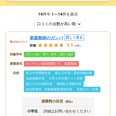
14
件中
1～14
件を表示
家庭教師のガンバ
詳しく見る
4.5
評価
（3件）
対象学年
小1～小6
中1～中3
高1～高3
授業形式
オンライン個別指導(1:1)
家庭教師
目的
私立中学受験対策
国公立中高一貫校受験対策
高校受験対策
大学入学共通テスト対策
国公立2次試験対策
難関私立受験対策
総合型選抜・学校推薦型選抜対策
定期テスト対策
授業料の目安
（税込）
小学生
詳細はお問い合わせください