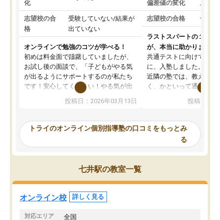
化
偏差値の変化
上がっ
志望校の合
受験していない/結果が
志望校の合格
合格し
格
出ていない
ラストスパートの１か月
オンラインで勉強のコツが学べる！
が、本当に助かりました
初めは料金面で躊躇していましたが、
共通テストに向けての追
お試し後の面談で、「子どもがやる気
に、入塾しました。田舎
が出るようにサポートするのが私たち
近隣の塾では、教えても
です！安心してください！やる気が出
く、かといって通うには
ないのは私たち講師の責任です」と言
が、トライならオンライ
投稿日：2026年03月13日
投稿日：20
ってくださり、確かに！と考えて、思
可能なので本当に助かり
い切って入塾しました。英語が苦手だ
テストの内容重視でした
ったんですが、学生の先生から学ぶこ
らないところをピンポイ
トライのオンライン個別指導塾の口コミをもっとみ
とで、勉強のコツみたいなものをつか
頂いて、とてもわかりや
る
み、徐々に成績が上がったらいいなと
していました。一生を左
思っていました。何が今足りないのか
スト、多少お金がかかっ
を的確に指導いただき、子どももびっ
思い切って入塾してよか
七井駅の教室一覧
くりするほど楽しんでやる気を持って
塾を受けています。狙い通り、少しず
つ成績も上がり、苦手意識も無くなっ
オンライン校
詳しく見る
てきたので、さらに苦手な数学も追加
でお願いしました。来年の高校受験に
対応エリア
全国