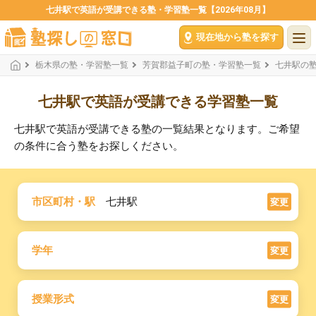
七井駅で英語が受講できる塾・学習塾一覧【2026年08月】
現在地から塾を探す
栃木県の塾・学習塾一覧
芳賀郡益子町の塾・学習塾一覧
七井駅の
七井駅で英語が受講できる学習塾一覧
七井駅で英語が受講できる塾の一覧結果となります。ご希望
の条件に合う塾をお探しください。
市区町村・駅
七井駅
変更
学年
変更
授業形式
変更