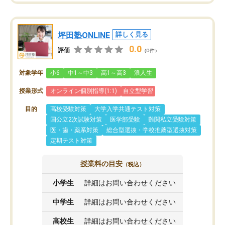
坪田塾ONLINE
詳しく見る
0.0
評価
（0件）
対象学年
小6
中1～中3
高1～高3
浪人生
授業形式
オンライン個別指導(1:1)
自立型学習
目的
高校受験対策
大学入学共通テスト対策
国公立2次試験対策
医学部受験
難関私立受験対策
医・歯・薬系対策
総合型選抜・学校推薦型選抜対策
定期テスト対策
授業料の目安
（税込）
小学生
詳細はお問い合わせください
中学生
詳細はお問い合わせください
高校生
詳細はお問い合わせください