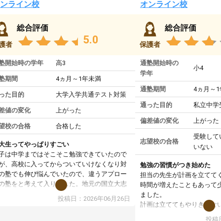
ンライン校
オンライン校
総合評価
総合評価
5.0
護者
保護者
塾開始時の学年
高3
通塾開始時の
小4
学年
塾期間
4ヵ月～1年未満
通塾期間
4ヵ月～
った目的
大学入学共通テスト対策
通った目的
私立中学
差値の変化
上がった
偏差値の変化
上がった
望校の合格
合格した
受験して
志望校の合格
大生ってやっぱりすごい
いない
子は中学まではそこそこ勉強できていたので
が、高校に入ってからついていけなくなり対
勉強の習慣がつき始めた
の塾でも伸び悩んでいたので、違うアプロー
担当の先生が計画を立てて
の塾をと考えて入りました。地元の国立大志
時間が増えたこともあって
で、当初は模試でD判定でしたので心配して
ました。
投稿日：2026年06月26日
たのですが、やはり東大生は受験勉強に詳し
計画は立ててもやりきれな
、先生から良い刺激を受け合格できました。
ますが、サボってしまう日
投稿日