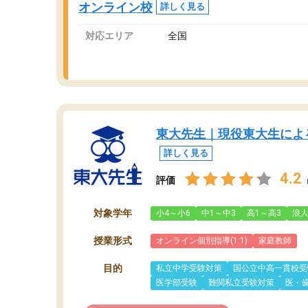
オンライン校
詳しく見る
対応エリア
全国
東大先生｜現役東大生によ
詳しく見る
4.2
評価
対象学年
小4～小6
中1～中3
高1～高3
浪
授業形式
オンライン個別指導(1:1)
家庭教師
目的
私立中学受験対策
国公立中高一貫校受
医学部受験
難関私立受験対策
医・