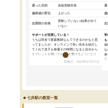
通った目的
高校受験対策
通
偏差値の変化
上がった
偏
受験していない/結果が出て
志望校の合格
志
いない
サポートが充実している！
学
うちは田舎で家庭教師なんてできるのかなと思
も
ってましたが、オンラインで良い先生を紹介し
体
てくれて息子も毎週その時間になると自分から
な
タブレットを開いてzoomを繋げるようになり
表
ました！5科目なんでもOKなのもとても気に入
て
投稿日：2025年01月21日
っています
オ
成績もだいぶ下の方でしたが、通い始めて1年ほ
い
どだった今では平均点以上の科目が増えてきま
か
した！あと1年受験まであるので無料の週末教室
て
を使用しながら頑張って欲しいと思います！
七井駅の教室一覧