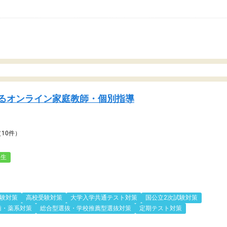
るオンライン家庭教師・個別指導
（10件）
人生
験対策
高校受験対策
大学入学共通テスト対策
国公立2次試験対策
歯・薬系対策
総合型選抜・学校推薦型選抜対策
定期テスト対策