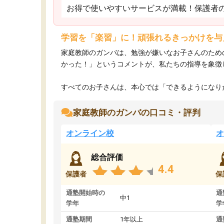
お得で使いやすいサービスが満載！保護者
学習を「楽習」に！頑張れるきっかけを与
家庭教師のガンバは、勉強が嫌いなお子さんのため
かった！」というコメントが、私たちの指導を象徴
すべてのお子さんは、本心では「できるようになりた
家庭教師のガンバの口コミ・評判
オンライン校
オ
総合評価
4.4
保護者
保
通塾開始時の
通
中1
学年
学
通塾期間
1年以上
通