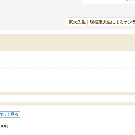
たオンライン自習室が毎日使えていつでも質
て、成績が上がったことで
できるのが心強かったようです。本当に感謝
てきています。
す。
東大先生｜現役東大生によるオン
詳しく見る
（0件）