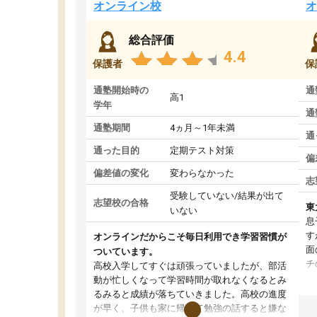
オンライン校
オ
総合評価
4.4
保護者
保
通塾開始時の
通
高1
学年
通
通塾期間
4ヵ月～1年未満
通
通った目的
定期テスト対策
偏
偏差値の変化
変わらなかった
志
受験していない/結果が出て
志望校の合格
東
いない
息
す
オンラインだからこそ毎日利用でき学習習慣が
面
ついています。
チ
高校入学してすぐは頑張っていましたが、部活
望
動が忙しくなって学習時間が取れなくなるとみ
い
るみると成績が落ちていきました。高校の進度
く
が早く、子供も家に帰って勉強の話すると嫌な