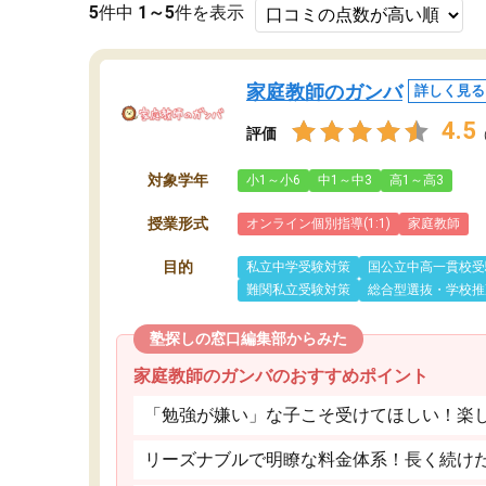
5
件中
1～5
件を表示
家庭教師のガンバ
詳しく見る
4.5
評価
対象学年
小1～小6
中1～中3
高1～高3
授業形式
オンライン個別指導(1:1)
家庭教師
目的
私立中学受験対策
国公立中高一貫校受
難関私立受験対策
総合型選抜・学校推
塾探しの窓口編集部からみた
家庭教師のガンバのおすすめポイント
「勉強が嫌い」な子こそ受けてほしい！楽
リーズナブルで明瞭な料金体系！長く続け