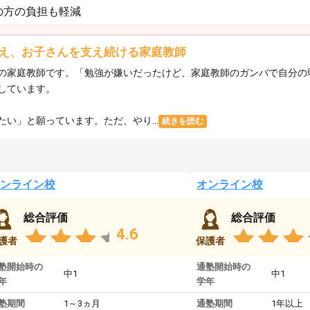
の方の負担も軽減
え、お子さんを支え続ける家庭教師
の家庭教師です。「勉強が嫌いだったけど、家庭教師のガンバで自分の
しています。
い」と願っています。ただ、やり...
続きを読む
ンライン校
オンライン校
総合評価
総合評価
4.6
護者
保護者
塾開始時の
通塾開始時の
中1
中1
年
学年
塾期間
1～3ヵ月
通塾期間
1年以上