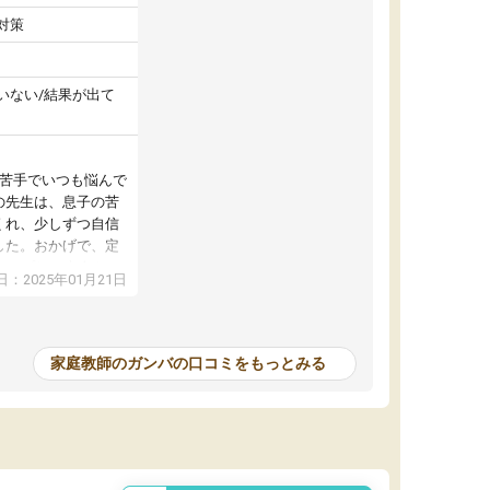
対策
いない/結果が出て
が苦手でいつも悩んで
の先生は、息子の苦
くれ、少しずつ自信
した。おかげで、定
アップし、本人もと
：2025年01月21日
家庭教師のガンバの口コミをもっとみる