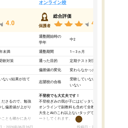
オンライン校
総合評価
4.0
4.4
保護者
通塾開始時の
中2
学年
1年未満
通塾期間
1～3ヵ月
受験対策
通った目的
定期テスト対策
偏差値の変化
変わらなかった
いない/結果が出て
受験していない/結果が出て
志望校の合格
いない
不登校でも大丈夫です！
くださるので、勉強
不登校ぎみの我が子にはピッタリの塾です。
少し偏差値が上がり
オンラインで副教科も含めて全教科対応で、東
大生とAIのこれ以上ないタッグで、学習をサポ
いことも確かにあり
ートしてくれます。
は徐々に減ってき
また、オンラインの自習室もまだ使えていませ
：2026年06月26日
投稿日：2026年06月18日