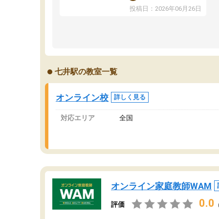
ま
反応を示します。東大先生にお願いしてからは
投稿日：2026年06月26日
問
効率的な計画を先生が立ててくれるので、親と
で
しても安心です。毎日使える自習室とかもあ
り、わからないところがあれば先生が回答して
くれるのも重宝しています。
七井駅の教室一覧
オンライン校
詳しく見る
対応エリア
全国
オンライン家庭教師WAM
0.0
評価