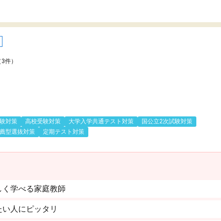
（3件）
験対策
高校受験対策
大学入学共通テスト対策
国公立2次試験対策
薦型選抜対策
定期テスト対策
しく学べる家庭教師
たい人にピッタリ