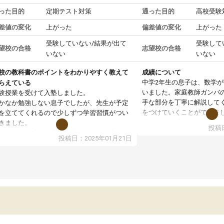
った目的
定期テスト対策
通った目的
高校受験
差値の変化
上がった
偏差値の変化
上がった
受験していない/結果が出て
受験して
望校の合格
志望校の合格
いない
いない
校の教科書のポイントをわかりやすく教えて
成績について
中学2年生の息子は、数学
らえている
いました。家庭教師ガンバ
験授業を受けて入塾しました。
手な部分を丁寧に解説して
かなか勉強しない息子でしたが、先生が予定
をつけていくことができま
を立ててくれるので少しずつ学習習慣がつい
期テストの成績が10点以上
きました。
投稿日
ても喜んでいます。
ンラインで週に一度の受講ですが、指導が無
投稿日：2025年01月21日
日も予定表に基づいて勉強したり、LINEでわ
らないところを質問できるのでとても助かっ
います。