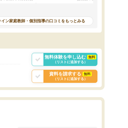
本人もやる気になっ
んが毎日利用でき（東大生が常駐していま
す）、必要なサービスが全て整っています。
計画を立ててくれて自走できるように導いてく
れるので、ちょっと教わるぐらいじゃ全然時間
ライン家庭教師・個別指導の口コミをもっとみる
が足りない！ みたいな方にピッタリです。
無料体験を申し込む
無料
（リストに追加する）
資料を請求する
無料
（リストに追加する）