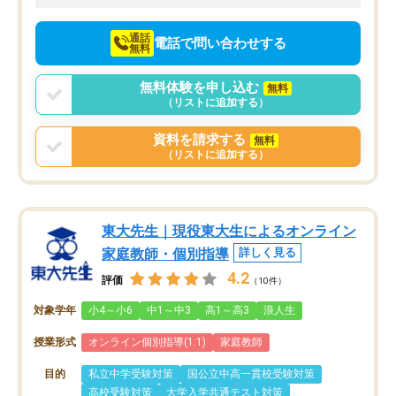
向けて頑張っています。
通話
電話で問い合わせする
無料
無料体験を申し込む
無料
（リストに追加する）
資料を請求する
無料
（リストに追加する）
東大先生｜現役東大生によるオンライン
家庭教師・個別指導
詳しく見る
4.2
評価
（10件）
対象学年
小4～小6
中1～中3
高1～高3
浪人生
授業形式
オンライン個別指導(1:1)
家庭教師
目的
私立中学受験対策
国公立中高一貫校受験対策
高校受験対策
大学入学共通テスト対策