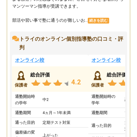
マンツーマン指導が受講できます。
部活や習い事で塾に通うのが難しいお...
続きを読む
トライのオンライン個別指導塾の口コミ・評
判
オンライン校
オンライン校
総合評価
総合評価
4.2
保護者
保護者
通塾開始時
通塾開始時の
中2
高3
の学年
学年
通塾期間
4ヵ月～1年未満
通塾期間
1～3
通った目的
定期テスト対策
大学入
通った目的
対策
偏差値の変
上がった