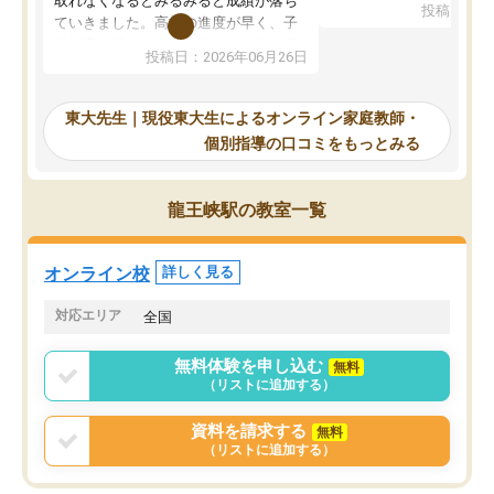
取れなくなるとみるみると成績が落ち
投稿日：20
で、当初は模試でD判定
ていきました。高校の進度が早く、子
していたのですが、やは
供も家に帰って勉強の話すると嫌な反
投稿日：2026年06月26日
験勉強に詳しく、先生か
応を示します。東大先生にお願いして
受け合格できました。ま
からは効率的な計画を先生が立ててく
自習室が毎日使えていつ
れるので、親としても安心です。毎日
東大先生｜現役東大生によるオンライン家庭教師・
るのが心強かったようで
使える自習室とかもあり、わからない
個別指導の口コミをもっとみる
謝です。
ところがあれば先生が回答してくれる
のも重宝しています。
龍王峡駅の教室一覧
オンライン校
詳しく見る
対応エリア
全国
無料体験を申し込む
無料
（リストに追加する）
資料を請求する
無料
（リストに追加する）