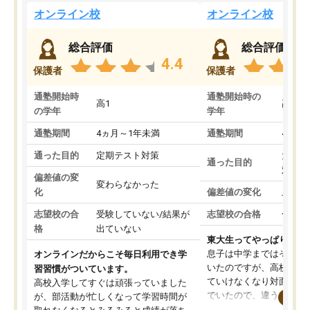
オンライン校
オンライン校
総合評価
総合評価
4.4
保護者
保護者
通塾開始時
通塾開始時の
高1
高3
の学年
学年
通塾期間
4ヵ月～1年未満
通塾期間
4ヵ月
通った目的
定期テスト対策
大学入
通った目的
対策
偏差値の変
変わらなかった
化
偏差値の変化
上がっ
志望校の合
受験していない/結果が
志望校の合格
合格し
格
出ていない
東大生ってやっぱりすご
息子は中学まではそこそ
オンラインだからこそ毎日利用でき学
いたのですが、高校に入
習習慣がついています。
ていけなくなり対面の塾
高校入学してすぐは頑張っていました
でいたので、違うアプロ
が、部活動が忙しくなって学習時間が
考えて入りました。地元