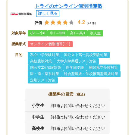
トライのオンライン個別指導塾
詳しく見る
4.2
評価
（44件）
対象学年
小1～小6
中1～中3
高1～高3
浪人生
授業形式
オンライン個別指導(1:1)
目的
私立中学受験対策
国公立中高一貫校受験対策
高校受験対策
大学入学共通テスト対策
国公立2次試験対策
医学部受験
難関私立受験対策
医・歯・薬系対策
総合型選抜・学校推薦型選抜対策
定期テスト対策
授業料の目安
（税込）
小学生
詳細はお問い合わせください
中学生
詳細はお問い合わせください
高校生
詳細はお問い合わせください