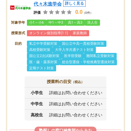
代々木進学会
詳しく見る
0.0
評価
（0件）
対象学年
小1～小6
中1～中3
高1～高3
浪人生
授業形式
オンライン個別指導(1:1)
家庭教師
目的
私立中学受験対策
国公立中高一貫校受験対策
高校受験対策
大学入学共通テスト対策
国公立2次試験対策
医学部受験
難関私立受験対策
医・歯・薬系対策
総合型選抜・学校推薦型選抜対策
定期テスト対策
授業料の目安
（税込）
小学生
詳細はお問い合わせください
中学生
詳細はお問い合わせください
高校生
詳細はお問い合わせください
塾探しの窓口編集部からみた