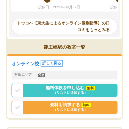
か、オプションは付帯するかなど選ぶ
教科でも)。受講科目や
投稿日：2025年09月12日
投稿日：20
事が出来ました。
めれるので、個人に合っ
講師とのマッチング後講師との初回ミ
ると思います。カリキュ
ーティングを行い、その講師で良いか
いなのがあり(有料)、受
トウコベ【東大生によるオンライン個別指導】の口
他の講師を希望するか子供との相性も
ことをどんなスケジュー
コミをもっとみる
見てから講師を決定する事ができま
くか相談したのですが、
す。
ち期待したものではなく
うちの子は、初回面談の講師の方で決
内容でした。それでも明
龍王峡駅の教室一覧
定しました。
やる気も出ましたし、苦
くなってきたようなので
オンラインツールを使用した単語帳の
お願いして良かったと思
オンライン校
詳しく見る
共有があり宿題もそちらで出される形
も合わなければチェンジ
でした。
娘は3科目ともずっと同
対応エリア
全国
2ヶ月で担当講師の方がお辞めになると
言う事で講師変更の申し出があり、あ
無料体験を申し込む
無料
まりに短期での変更だった為、塾に通
（リストに追加する）
う事にして退会しました。遅れも取り
戻せ、授業内容や講師の方は良かった
資料を請求する
無料
と思います。
（リストに追加する）