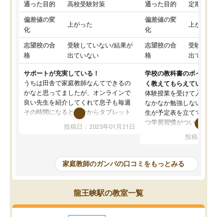
通った目的
高校受験対策
通った目的
定期テス
偏差値の変
偏差値の変
上がった
上がった
化
化
志望校の合
受験していない/結果が
志望校の合
受験して
格
出ていない
格
出ていな
サポートが充実している！
学校の教科書のポイント
うちは田舎で家庭教師なんてできるの
く教えてもらえている
かなと思ってましたが、オンラインで
体験授業を受けて入塾し
良い先生を紹介してくれて息子も毎週
なかなか勉強しない息子
その時間になると自分からタブレット
生が予定表を立ててくれ
を開いてzoomを繋げるようになりまし
つ学習習慣がついてきま
投稿日：2025年01月21日
た！5科目なんでもOKなのもとても気
オンラインで週に一度の
投稿日：20
に入っています
指導が無い日も予定表に
成績もだいぶ下の方でしたが、通い始
したり、LINEでわから
めて1年ほどだった今では平均点以上の
問できるのでとても助か
家庭教師のガンバの口コミをもっとみる
科目が増えてきました！あと1年受験ま
であるので無料の週末教室を使用しな
がら頑張って欲しいと思います！
龍王峡駅の教室一覧