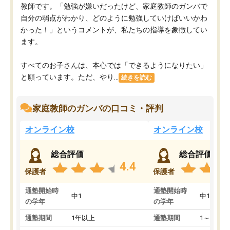
教師です。「勉強が嫌いだったけど、家庭教師のガンバで
自分の弱点がわかり、どのように勉強していけばいいかわ
かった！」というコメントが、私たちの指導を象徴してい
ます。
すべてのお子さんは、本心では「できるようになりたい」
と願っています。ただ、やり...
続きを読む
家庭教師のガンバの口コミ・評判
オンライン校
オンライン校
総合評価
総合評価
4.4
保護者
保護者
通塾開始時
通塾開始時
中1
中1
の学年
の学年
通塾期間
1年以上
通塾期間
1～3ヵ月