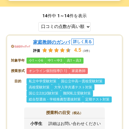
14
件中
1～14
件を表示
家庭教師のガンバ
詳しく見る
4.5
評価
（3件）
対象学年
小1～小6
中1～中3
高1～高3
授業形式
オンライン個別指導(1:1)
家庭教師
目的
私立中学受験対策
国公立中高一貫校受験対策
高校受験対策
大学入学共通テスト対策
国公立2次試験対策
難関私立受験対策
総合型選抜・学校推薦型選抜対策
定期テスト対策
授業料の目安
（税込）
小学生
詳細はお問い合わせください