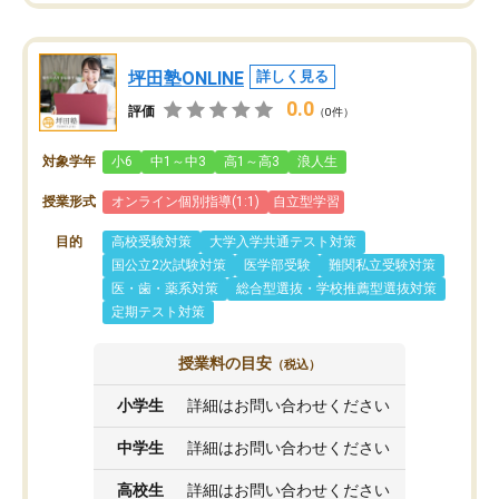
坪田塾ONLINE
詳しく見る
0.0
評価
（0件）
対象学年
小6
中1～中3
高1～高3
浪人生
授業形式
オンライン個別指導(1:1)
自立型学習
目的
高校受験対策
大学入学共通テスト対策
国公立2次試験対策
医学部受験
難関私立受験対策
医・歯・薬系対策
総合型選抜・学校推薦型選抜対策
定期テスト対策
授業料の目安
（税込）
小学生
詳細はお問い合わせください
中学生
詳細はお問い合わせください
高校生
詳細はお問い合わせください