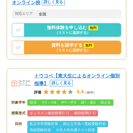
オンライン校
詳しく見る
対応エリア
全国
無料体験を申し込む
無料
（リストに追加する）
資料を請求する
無料
（リストに追加する）
トウコベ【東大生によるオンライン個別
指導】
詳しく見る
4.4
評価
（38件）
対象学年
幼児
小1～小6
中1～中3
高1～高3
浪人生
授業形式
オンライン個別指導(1:1)
個別指導(1:1)
目的
私立中学受験対策
国公立中高一貫校受験対策
高校受験対策
大学入学共通テスト対策