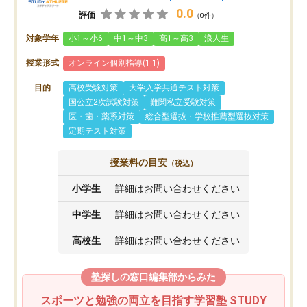
0.0
評価
（0件）
対象学年
小1～小6
中1～中3
高1～高3
浪人生
授業形式
オンライン個別指導(1:1)
目的
高校受験対策
大学入学共通テスト対策
国公立2次試験対策
難関私立受験対策
医・歯・薬系対策
総合型選抜・学校推薦型選抜対策
定期テスト対策
授業料の目安
（税込）
小学生
詳細はお問い合わせください
中学生
詳細はお問い合わせください
高校生
詳細はお問い合わせください
塾探しの窓口編集部からみた
スポーツと勉強の両立を目指す学習塾 STUDY