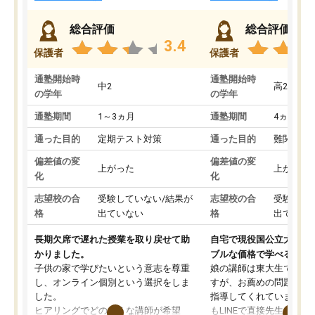
総合評価
総合評価
3.4
保護者
保護者
通塾開始時
通塾開始時
中2
高2
の学年
の学年
通塾期間
1～3ヵ月
通塾期間
4ヵ月～1
通った目的
定期テスト対策
通った目的
難関私立
偏差値の変
偏差値の変
上がった
上がった
化
化
志望校の合
受験していない/結果が
志望校の合
受験して
格
出ていない
格
出ていな
長期欠席で遅れた授業を取り戻せて助
自宅で現役国公立大学生
かりました。
ブルな価格で学べる
子供の家で学びたいという意志を尊重
娘の講師は東大生では無
し、オンライン個別という選択をしま
すが、お薦めの問題集や
した。
指導してくれています。2
ヒアリングでどのような講師が希望
もLINEで直接先生に質問