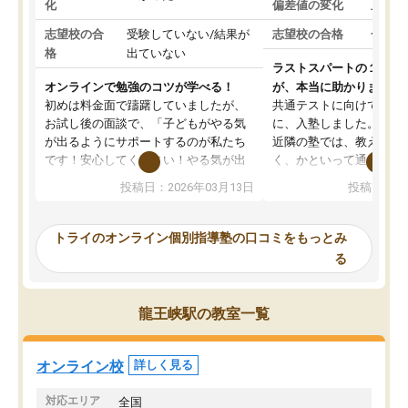
化
偏差値の変化
上がっ
志望校の合
受験していない/結果が
志望校の合格
合格し
格
出ていない
ラストスパートの１か月
オンラインで勉強のコツが学べる！
が、本当に助かりました
初めは料金面で躊躇していましたが、
共通テストに向けての追
お試し後の面談で、「子どもがやる気
に、入塾しました。田舎
が出るようにサポートするのが私たち
近隣の塾では、教えても
です！安心してください！やる気が出
く、かといって通うには
ないのは私たち講師の責任です」と言
が、トライならオンライ
投稿日：2026年03月13日
投稿日：20
ってくださり、確かに！と考えて、思
可能なので本当に助かり
い切って入塾しました。英語が苦手だ
テストの内容重視でした
ったんですが、学生の先生から学ぶこ
らないところをピンポイ
トライのオンライン個別指導塾の口コミをもっとみ
とで、勉強のコツみたいなものをつか
頂いて、とてもわかりや
る
み、徐々に成績が上がったらいいなと
していました。一生を左
思っていました。何が今足りないのか
スト、多少お金がかかっ
を的確に指導いただき、子どももびっ
思い切って入塾してよか
龍王峡駅の教室一覧
くりするほど楽しんでやる気を持って
塾を受けています。狙い通り、少しず
つ成績も上がり、苦手意識も無くなっ
オンライン校
詳しく見る
てきたので、さらに苦手な数学も追加
でお願いしました。来年の高校受験に
対応エリア
全国