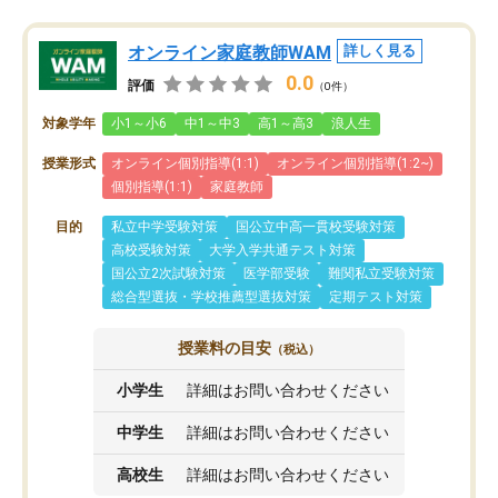
オンライン家庭教師WAM
詳しく見る
0.0
評価
（0件）
対象学年
小1～小6
中1～中3
高1～高3
浪人生
授業形式
オンライン個別指導(1:1)
オンライン個別指導(1:2~)
個別指導(1:1)
家庭教師
目的
私立中学受験対策
国公立中高一貫校受験対策
高校受験対策
大学入学共通テスト対策
国公立2次試験対策
医学部受験
難関私立受験対策
総合型選抜・学校推薦型選抜対策
定期テスト対策
授業料の目安
（税込）
小学生
詳細はお問い合わせください
中学生
詳細はお問い合わせください
高校生
詳細はお問い合わせください