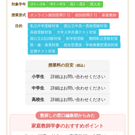
対象学年
小1～小6
中1～中3
高1～高3
浪人生
授業形式
オンライン個別指導(1:1)
個別指導(1:1)
家庭教師
目的
私立中学受験対策
国公立中高一貫校受験対策
高校受験対策
大学入学共通テスト対策
国公立2次試験対策
医学部受験
難関私立受験対策
医・歯・薬系対策
総合型選抜・学校推薦型選抜対策
定期テスト対策
授業料の目安
（税込）
小学生
詳細はお問い合わせください
中学生
詳細はお問い合わせください
高校生
詳細はお問い合わせください
塾探しの窓口編集部からみた
家庭教師学参のおすすめポイント