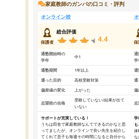
家庭教師のガンバの口コミ・評判
オンライン校
オ
総合評価
4.4
保護者
保
通塾開始時の
通
中1
学年
学
通塾期間
1年以上
通
通った目的
高校受験対策
通
偏差値の変化
上がった
偏
受験していない/結果が出て
志望校の合格
志
いない
サポートが充実している！
学
うちは田舎で家庭教師なんてできるのかなと思
も
ってましたが、オンラインで良い先生を紹介し
体
てくれて息子も毎週その時間になると自分から
な