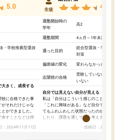
5.0
4.8
生徒
通塾開始時の
高2
学年
通塾期間
4ヵ月～1年未満
抜・学校推薦型選抜
総合型選抜・学校推薦型選抜
通った目的
対策
偏差値の変化
変わらなかった
受験していない/結果が出て
志望校の合格
いない
で大きく、成長する
自分では見えない自分が見える
望校に合格できた事
私は「自分はこういう感じのことがしたい」
すがそれだけじゃな
「これに興味がある」など自分で自己分析をし
ことができました。
てもふわふわした状態だったのが、コーチと話
で表すことなどは得
したり、課題を通してまた考えることで、もっ
話すことやコミュニ
と詳しく自分のことが理解できました。いつで
：2024年11月11日
投稿日：2024年10月31日
手でした。
も質問できるので、そこも1つの魅力です。ま
同じ学年の方々と関
た、はたらく部にいる生徒達は意識高い系の子