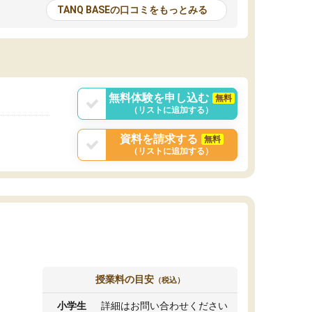
とる機会が増えたり
が多いので、その子達に感化されて自分も『も
TANQ BASEの口コミをもっとみる
次試験対策の面接練
っと何かに取り組んでみよう』と思えます。
てもらい飛躍的に成
はたらく部はオンラインなので、色々な場所の
面接自体も試験まで
コーチも生徒がいて、みんなフレンドリーなの
した。その結果本番
で気軽に話せるのでとても楽しいです。
りと伝えることもで
ことができました。
無料体験を申し込む
無料
（リストに追加する）
資料を請求する
無料
（リストに追加する）
授業料の目安
（税込）
小学生
詳細はお問い合わせください