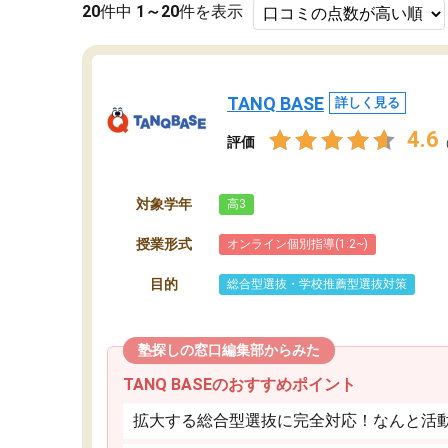
20
件中
1～20
件を表示
TANQ BASE
詳しく見る
4.6
評価
対象学年
高3
授業形式
オンライン個別指導(1:2~)
目的
総合型選抜・学校推薦型選抜対策
塾探しの窓口編集部からみた
TANQ BASEのおすすめポイント
拡大する総合型選抜に完全対応！なんと活