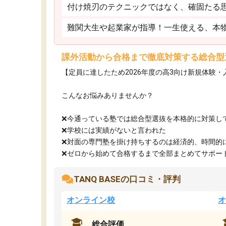
付け焼刃のテクニックではなく、確固たる
難関大生や起業家が指導！一生使える、本
課外活動から合格まで徹底対策する総合型
【定員に達したため2026年度の高3向け新規体験
こんなお悩みありませんか？
❌今通っている塾では総合型選抜を本格的に対策し
❌学校には実績がないと言われた
❌対面の専門塾を掛け持ちするのは経済的、時間的
❌ゼロから始めて合格するまで全部まとめてサポート.
TANQ BASEの口コミ・評判
オンライン校
オ
総合評価