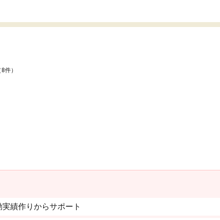
（8件）
動実績作りからサポート