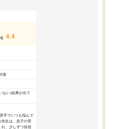
4.4
対策
いない/結果が出て
が苦手でいつも悩んで
の先生は、息子の苦
くれ、少しずつ自信