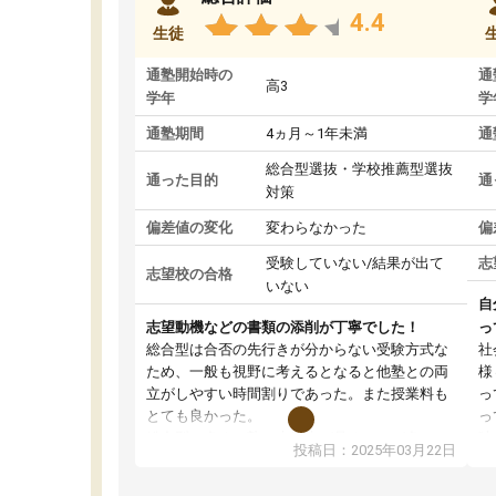
4.4
生徒
通塾開始時の
通
高3
学年
学
通塾期間
4ヵ月～1年未満
通
総合型選抜・学校推薦型選抜
通った目的
通
対策
偏差値の変化
変わらなかった
偏
受験していない/結果が出て
志
志望校の合格
いない
自
志望動機などの書類の添削が丁寧でした！
っ
総合型は合否の先行きが分からない受験方式な
社
ため、一般も視野に考えるとなると他塾との両
様
立がしやすい時間割りであった。また授業料も
っ
とても良かった。
っ
総合型の多くの塾は大学生が見ることが多い
味
投稿日：2025年03月22日
が、はたらく部総合型コースは大学生の目だけ
ま
でなく、数人の大人にも目を通して頂ける。そ
総