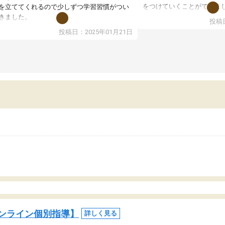
をつけていくことができま
を立ててくれるので少しずつ学習習慣がつい
期テストの成績が10点以上
きました。
投稿日
ても喜んでいます。
ンラインで週に一度の受講ですが、指導が無
投稿日：2025年01月21日
日も予定表に基づいて勉強したり、LINEでわ
らないところを質問できるのでとても助かっ
います。
ンライン個別指導】
詳しく見る