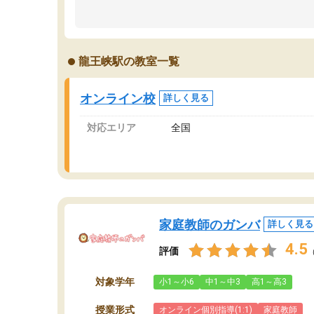
のため多くの意見を聞くことができ、より良い
文
ものを推敲することが可能だ。
て
どの人も優しく、親身に接してくださるのでや
う
る気も出て、良かったです！！
計
龍王峡駅の教室一覧
る
い
会
オンライン校
詳しく見る
の
対応エリア
全国
家庭教師のガンバ
詳しく見る
4.5
評価
対象学年
小1～小6
中1～中3
高1～高3
授業形式
オンライン個別指導(1:1)
家庭教師