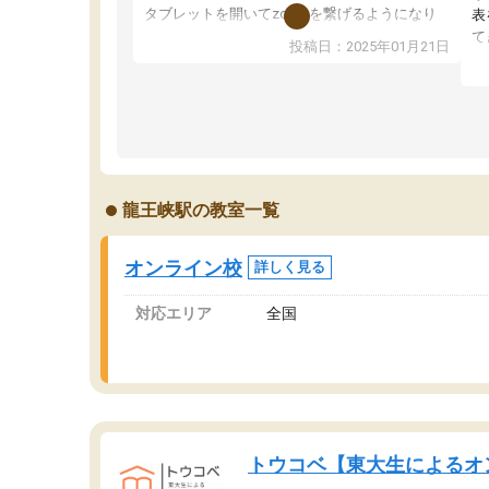
タブレットを開いてzoomを繋げるようになり
表
ました！5科目なんでもOKなのもとても気に入
て
投稿日：2025年01月21日
っています
オ
成績もだいぶ下の方でしたが、通い始めて1年ほ
い
どだった今では平均点以上の科目が増えてきま
か
した！あと1年受験まであるので無料の週末教室
て
を使用しながら頑張って欲しいと思います！
龍王峡駅の教室一覧
オンライン校
詳しく見る
対応エリア
全国
トウコベ【東大生によるオ