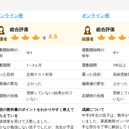
ンライン校
オンライン校
総合評価
総合評価
4.6
護者
保護者
塾開始時の
通塾開始時の
中1
中1
年
学年
塾期間
1～3ヵ月
通塾期間
1年以上
った目的
定期テスト対策
通った目的
高校受験
差値の変化
上がった
偏差値の変化
上がった
受験していない/結果が出て
受験して
望校の合格
志望校の合格
いない
いない
校の教科書のポイントをわかりやすく教えて
成績について
中学2年生の息子は、数学
らえている
いました。家庭教師ガンバ
験授業を受けて入塾しました。
手な部分を丁寧に解説して
かなか勉強しない息子でしたが、先生が予定