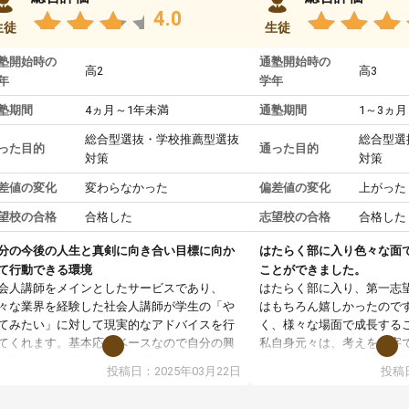
4.0
生徒
生徒
塾開始時の
通塾開始時の
高2
高3
年
学年
塾期間
4ヵ月～1年未満
通塾期間
1～3ヵ月
総合型選抜・学校推薦型選抜
総合型選
った目的
通った目的
対策
対策
差値の変化
変わらなかった
偏差値の変化
上がった
望校の合格
合格した
志望校の合格
合格した
分の今後の人生と真剣に向き合い目標に向か
はたらく部に入り色々な面
て行動できる環境
ことができました。
会人講師をメインとしたサービスであり、
はたらく部に入り、第一志
々な業界を経験した社会人講師が学生の「や
はもちろん嬉しかったので
てみたい」に対して現実的なアドバイスを行
く、様々な場面で成長する
てくれます。基本応援ベースなので自分の興
私自身元々は、考えを文字
分野について学生知識では思いつかない部分
意だったのですが、人前で
投稿日：2025年03月22日
投稿日
で深ぼる事が出来ます。
ケーションをとることが苦
合型選抜対策として志望理由書・面接・小論
しかし、はたらく部に入り