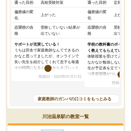
通った目的
高校受験対策
通った目的
定期テス
偏差値の変
偏差値の変
上がった
上がった
化
化
志望校の合
受験していない/結果が
志望校の合
受験して
格
出ていない
格
出ていな
サポートが充実している！
学校の教科書のポイント
うちは田舎で家庭教師なんてできるの
く教えてもらえている
かなと思ってましたが、オンラインで
体験授業を受けて入塾し
良い先生を紹介してくれて息子も毎週
なかなか勉強しない息子
その時間になると自分からタブレット
生が予定表を立ててくれ
を開いてzoomを繋げるようになりまし
つ学習習慣がついてきま
投稿日：2025年01月21日
た！5科目なんでもOKなのもとても気
オンラインで週に一度の
投稿日：20
に入っています
指導が無い日も予定表に
成績もだいぶ下の方でしたが、通い始
したり、LINEでわから
めて1年ほどだった今では平均点以上の
問できるのでとても助か
家庭教師のガンバの口コミをもっとみる
科目が増えてきました！あと1年受験ま
であるので無料の週末教室を使用しな
がら頑張って欲しいと思います！
川治温泉駅の教室一覧