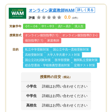
オンライン家庭教師WAM
詳しく見る
0.0
評価
（0件）
対象学年
小1～小6
中1～中3
高1～高3
浪人生
授業形式
オンライン個別指導(1:1)
オンライン個別指導(1:2~)
個別指導(1:1)
家庭教師
目的
私立中学受験対策
国公立中高一貫校受験対策
高校受験対策
大学入学共通テスト対策
国公立2次試験対策
医学部受験
難関私立受験対策
総合型選抜・学校推薦型選抜対策
定期テスト対策
授業料の目安
（税込）
小学生
詳細はお問い合わせください
中学生
詳細はお問い合わせください
高校生
詳細はお問い合わせください