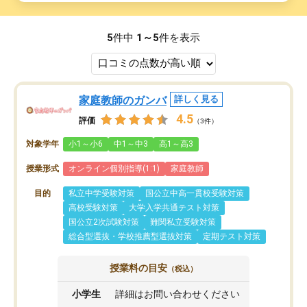
5
件中
1～5
件を表示
家庭教師のガンバ
詳しく見る
4.5
評価
（3件）
対象学年
小1～小6
中1～中3
高1～高3
授業形式
オンライン個別指導(1:1)
家庭教師
目的
私立中学受験対策
国公立中高一貫校受験対策
高校受験対策
大学入学共通テスト対策
国公立2次試験対策
難関私立受験対策
総合型選抜・学校推薦型選抜対策
定期テスト対策
授業料の目安
（税込）
小学生
詳細はお問い合わせください