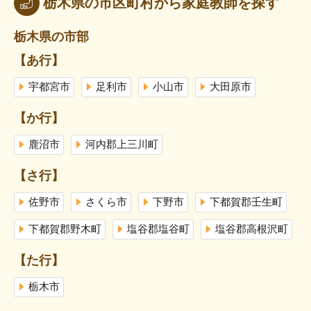
栃木県の市区町村から家庭教師を探す
栃木県の市部
【あ行】
宇都宮市
足利市
小山市
大田原市
【か行】
鹿沼市
河内郡上三川町
【さ行】
佐野市
さくら市
下野市
下都賀郡壬生町
下都賀郡野木町
塩谷郡塩谷町
塩谷郡高根沢町
【た行】
栃木市