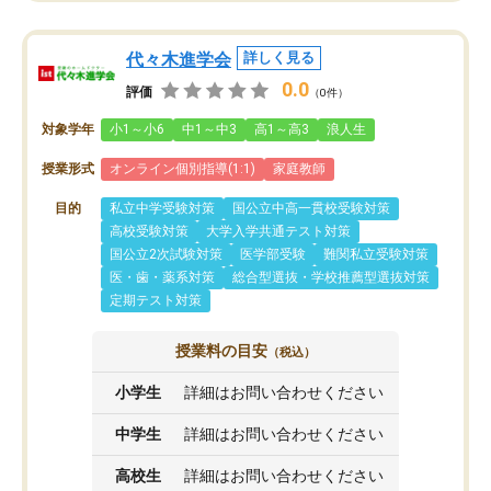
代々木進学会
詳しく見る
0.0
評価
（0件）
対象学年
小1～小6
中1～中3
高1～高3
浪人生
授業形式
オンライン個別指導(1:1)
家庭教師
目的
私立中学受験対策
国公立中高一貫校受験対策
高校受験対策
大学入学共通テスト対策
国公立2次試験対策
医学部受験
難関私立受験対策
医・歯・薬系対策
総合型選抜・学校推薦型選抜対策
定期テスト対策
授業料の目安
（税込）
小学生
詳細はお問い合わせください
中学生
詳細はお問い合わせください
高校生
詳細はお問い合わせください