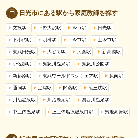
日光市にある駅から家庭教師を探す
文挟駅
下野大沢駅
今市駅
日光駅
下小代駅
明神駅
下今市駅
上今市駅
東武日光駅
大谷向駅
大桑駅
新高徳駅
小佐越駅
鬼怒川温泉駅
鬼怒川公園駅
新藤原駅
東武ワールドスクウェア駅
原向駅
通洞駅
足尾駅
間藤駅
龍王峡駅
川治温泉駅
川治湯元駅
湯西川温泉駅
中三依温泉駅
上三依塩原温泉口駅
男鹿高原駅