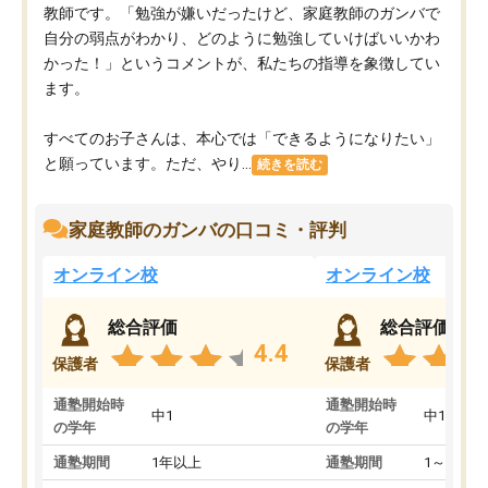
教師です。「勉強が嫌いだったけど、家庭教師のガンバで
自分の弱点がわかり、どのように勉強していけばいいかわ
かった！」というコメントが、私たちの指導を象徴してい
ます。
すべてのお子さんは、本心では「できるようになりたい」
と願っています。ただ、やり...
続きを読む
家庭教師のガンバの口コミ・評判
オンライン校
オンライン校
総合評価
総合評価
4.4
保護者
保護者
通塾開始時
通塾開始時
中1
中1
の学年
の学年
通塾期間
1年以上
通塾期間
1～3ヵ月