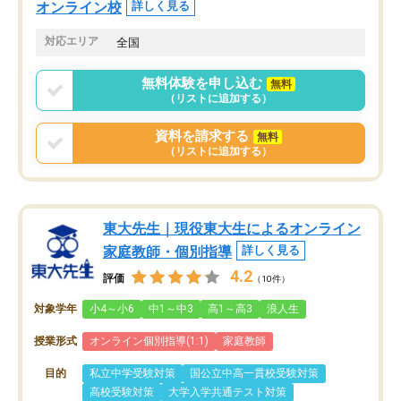
オンライン校
詳しく見る
対応エリア
全国
無料体験を申し込む
無料
（リストに追加する）
資料を請求する
無料
（リストに追加する）
東大先生｜現役東大生によるオンライン
家庭教師・個別指導
詳しく見る
4.2
評価
（10件）
対象学年
小4～小6
中1～中3
高1～高3
浪人生
授業形式
オンライン個別指導(1:1)
家庭教師
目的
私立中学受験対策
国公立中高一貫校受験対策
高校受験対策
大学入学共通テスト対策