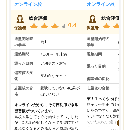
オンライン校
オンライン校
総合評価
総合評価
4.4
保護者
保護者
通塾開始時
通塾開始時の
高1
高3
の学年
学年
通塾期間
4ヵ月～1年未満
通塾期間
4ヵ月
通った目的
定期テスト対策
大学入
通った目的
対策
偏差値の変
変わらなかった
化
偏差値の変化
上がっ
志望校の合
受験していない/結果が
志望校の合格
合格し
格
出ていない
東大生ってやっぱりすご
息子は中学まではそこそ
オンラインだからこそ毎日利用でき学
いたのですが、高校に入
習習慣がついています。
ていけなくなり対面の塾
高校入学してすぐは頑張っていました
でいたので、違うアプロ
が、部活動が忙しくなって学習時間が
考えて入りました。地元
取れなくなるとみるみると成績が落ち