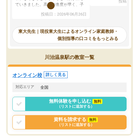
投稿日：20
で、当初は模試でD判定
ていきました。高校の進度が早く、子
していたのですが、やは
供も家に帰って勉強の話すると嫌な反
投稿日：2026年06月26日
験勉強に詳しく、先生か
応を示します。東大先生にお願いして
受け合格できました。ま
からは効率的な計画を先生が立ててく
自習室が毎日使えていつ
れるので、親としても安心です。毎日
東大先生｜現役東大生によるオンライン家庭教師・
るのが心強かったようで
使える自習室とかもあり、わからない
個別指導の口コミをもっとみる
謝です。
ところがあれば先生が回答してくれる
のも重宝しています。
川治温泉駅の教室一覧
オンライン校
詳しく見る
対応エリア
全国
無料体験を申し込む
無料
（リストに追加する）
資料を請求する
無料
（リストに追加する）