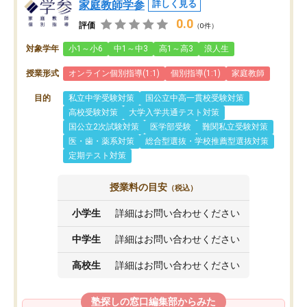
家庭教師学参
詳しく見る
0.0
評価
（0件）
対象学年
小1～小6
中1～中3
高1～高3
浪人生
授業形式
オンライン個別指導(1:1)
個別指導(1:1)
家庭教師
目的
私立中学受験対策
国公立中高一貫校受験対策
高校受験対策
大学入学共通テスト対策
国公立2次試験対策
医学部受験
難関私立受験対策
医・歯・薬系対策
総合型選抜・学校推薦型選抜対策
定期テスト対策
授業料の目安
（税込）
小学生
詳細はお問い合わせください
中学生
詳細はお問い合わせください
高校生
詳細はお問い合わせください
塾探しの窓口編集部からみた