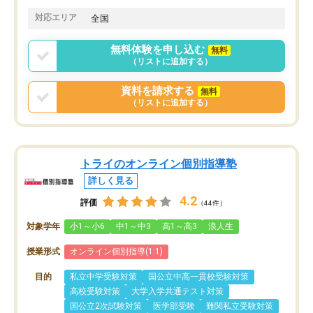
でした。
娘は3科目ともずっと同
対応エリア
全国
2ヶ月で担当講師の方がお辞めになると
言う事で講師変更の申し出があり、あ
無料体験を申し込む
無料
まりに短期での変更だった為、塾に通
（リストに追加する）
う事にして退会しました。遅れも取り
戻せ、授業内容や講師の方は良かった
資料を請求する
無料
と思います。
（リストに追加する）
トライのオンライン個別指導塾
詳しく見る
4.2
評価
（44件）
対象学年
小1～小6
中1～中3
高1～高3
浪人生
授業形式
オンライン個別指導(1:1)
目的
私立中学受験対策
国公立中高一貫校受験対策
高校受験対策
大学入学共通テスト対策
国公立2次試験対策
医学部受験
難関私立受験対策