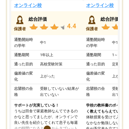
オンライン校
オンライン校
総合評価
総合評価
4.4
保護者
保護者
通塾開始時
通塾開始時
中1
中1
の学年
の学年
通塾期間
1年以上
通塾期間
1～3ヵ月
通った目的
高校受験対策
通った目的
定期テス
偏差値の変
偏差値の変
上がった
上がった
化
化
志望校の合
受験していない/結果が
志望校の合
受験して
格
出ていない
格
出ていな
サポートが充実している！
学校の教科書のポイント
うちは田舎で家庭教師なんてできるの
く教えてもらえている
かなと思ってましたが、オンラインで
体験授業を受けて入塾し
良い先生を紹介してくれて息子も毎週
なかなか勉強しない息子
その時間になると自分からタブレット
生が予定表を立ててくれ