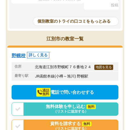
ジがありませんでした。
く良かったです。
投稿日：20
なので、少し不安だったのですが子供
わからないところもその
がどうしても行きたいと言うので利用
すく、理解できるまで丁
し始めた形です。
もらえたので、勉強への
個別教室のトライの口コミをもっとみる
しかし、以前とは違い料金がリーズナ
しずつなくなりました。
ブルでびっくりしました。
その結果成績も上がり、
通って1年以上ですが、勉強への取り組
勉強に取り組めるように
江別市の教室一覧
み方が真っすぐに変化（率先して自宅
先生も話しやすく、毎回
で復習や予習をする）し成績も向上し
たのを覚えています。
ています。
自分のペースで学びたい
野幌校
詳しく見る
駅前なので送り迎えが少々負担になっ
業が苦手な人には特にお
ていますが、それを加味しても通って
塾だと思います。
住所
北海道江別市野幌町７６番地２４
地図を見る
損はないなと感じています。
最寄り駅
JR函館本線(小樽～旭川) 野幌駅
通話
電話で問い合わせする
無料
無料体験を申し込む
無料
（リストに追加する）
資料を請求する
無料
（リストに追加する）