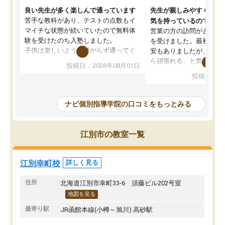
良い先生が多く楽しんで通っています
先生が親しみやすく勉強
苦手な教科があり、テストの点数もイ
気を持っているので安心
マイチな状態が続いていたので無料体
営業の方の訪問がきっか
験を受けたのち入塾しました。
を受けました。最初は続
子供は楽しいようで嫌がらず通ってく
安もありましたが、子ど
れています。
ら頑張れる」と気に入り
投稿日：2026年08月01日
先生は良い方が多く、いつも笑顔で対
以上お世話になっていま
投稿日：20
応して頂けるので安心してお任せする
ても分かりやすく、学校
ことができます。
き方や、子どもに合った
教室は少し狭い印象なので夜の時間帯
方を丁寧に教えてくださ
ナビ個別指導学院の口コミをもっとみる
など生徒さんが多い時間帯は手狭では
が深まっていると感じま
ないかな？と感じます。
熱心で、一人ひとりの苦
また駅前にあるのでアクセスは良いで
握し、復習や講習を通し
江別市の教室一覧
すが駐車場がないのでお迎えの際に近
ポートしてくださいます
隣のコインパーキングを利用または路
前より勉強に前向きに取
上駐車をするしかない点が少し不便で
になり、安心して通わせ
江別幸町校
詳しく見る
す。
感じています。これから
りたいと思える塾です。
住所
北海道江別市幸町33-6 須藤ビル202号室
地図を見る
最寄り駅
JR函館本線(小樽～旭川) 高砂駅