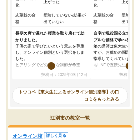
上がった
上がった
化
化
志望校の合
受験していない/結果が
志望校の合
受験して
格
出ていない
格
出ていな
長期欠席で遅れた授業を取り戻せて助
自宅で現役国公立大学生
かりました。
ブルな価格で学べる
子供の家で学びたいという意志を尊重
娘の講師は東大生では無
し、オンライン個別という選択をしま
すが、お薦めの問題集や
した。
指導してくれています。2
ヒアリングでどのような講師が希望
もLINEで直接先生に質問
か、オプションは付帯するかなど選ぶ
教科でも)。受講科目や
投稿日：2025年09月12日
投稿日：20
事が出来ました。
めれるので、個人に合っ
講師とのマッチング後講師との初回ミ
ると思います。カリキュ
ーティングを行い、その講師で良いか
いなのがあり(有料)、受
トウコベ【東大生によるオンライン個別指導】の口
他の講師を希望するか子供との相性も
ことをどんなスケジュー
コミをもっとみる
見てから講師を決定する事ができま
くか相談したのですが、
す。
ち期待したものではなく
うちの子は、初回面談の講師の方で決
内容でした。それでも明
江別市の教室一覧
定しました。
やる気も出ましたし、苦
くなってきたようなので
オンラインツールを使用した単語帳の
お願いして良かったと思
オンライン校
詳しく見る
共有があり宿題もそちらで出される形
も合わなければチェンジ