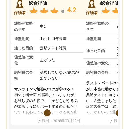
総合評価
総合評価
4.2
保護者
保護者
通塾開始時
通塾開始時の
中2
高3
の学年
学年
通塾期間
4ヵ月～1年未満
通塾期間
1～3
通った目的
定期テスト対策
大学入
通った目的
対策
偏差値の変
上がった
化
偏差値の変化
上がっ
志望校の合
受験していない/結果が
志望校の合格
合格し
格
出ていない
ラストスパートの１か月
オンラインで勉強のコツが学べる！
が、本当に助かりました
初めは料金面で躊躇していましたが、
共通テストに向けての追
お試し後の面談で、「子どもがやる気
に、入塾しました。田舎
が出るようにサポートするのが私たち
近隣の塾では、教えても
です！安心してください！やる気が出
く、かといって通うには
ないのは私たち講師の責任です」と言
が、トライならオンライ
投稿日：2026年03月13日
投稿日：20
ってくださり、確かに！と考えて、思
可能なので本当に助かり