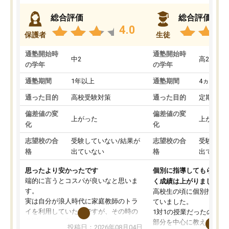
総合評価
総合評価
4.0
保護者
生徒
通塾開始時
通塾開始時
中2
高2
の学年
の学年
通塾期間
1年以上
通塾期間
4ヵ月～1
通った目的
高校受験対策
通った目的
定期テス
偏差値の変
偏差値の変
上がった
上がった
化
化
志望校の合
受験していない/結果が
志望校の合
受験して
格
出ていない
格
出ていな
思ったより安かったです
個別に指導してもらえる
端的に言うとコスパが良いなと思いま
く成績は上がりました。
す。
高校生の頃に個別指導の
実は自分が浪人時代に家庭教師のトラ
ていました。
イを利用していたのですが、その時の
1対1の授業だったので、
月謝がとても高くトライに良いイメー
部分を中心に教えてもら
投稿日：2026年08月04日