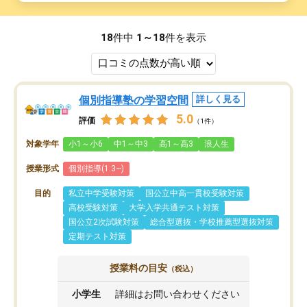
18
件中
1～18
件を表示
個別指導塾の学習空間
詳しく見る
5.0
評価
（1件）
対象学年
小1～小6
中1～中3
高1～高3
浪人生
授業形式
個別指導(1:3~)
目的
私立中学受験対策
国公立中高一貫校受験対策
高校受験対策
大学入学共通テスト対策
国公立2次試験対策
総合型選抜・学校推薦型選抜対策
定期テスト対策
授業料の目安
（税込）
小学生
詳細はお問い合わせください