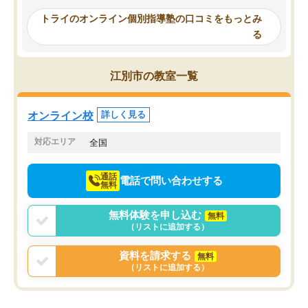
い切って入塾しました。英語が苦手だ
テストの内容重視でした
ったんですが、学生の先生から学ぶこ
らないところをピンポイ
トライのオンライン個別指導塾の口コミをもっとみ
とで、勉強のコツみたいなものをつか
頂いて、とてもわかりや
る
み、徐々に成績が上がったらいいなと
していました。一生を左
思っていました。何が今足りないのか
スト、多少お金がかかっ
を的確に指導いただき、子どももびっ
思い切って入塾してよか
江別市の教室一覧
くりするほど楽しんでやる気を持って
塾を受けています。狙い通り、少しず
つ成績も上がり、苦手意識も無くなっ
オンライン校
詳しく見る
てきたので、さらに苦手な数学も追加
でお願いしました。来年の高校受験に
対応エリア
全国
向けて頑張っています。
通話
電話で問い合わせする
無料
無料体験を申し込む
無料
（リストに追加する）
資料を請求する
無料
（リストに追加する）