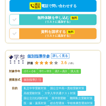
通話
電話で問い合わせする
無料
無料体験を申し込む
無料
（リストに追加する）
資料を請求する
無料
（リストに追加する）
個別指導学参
詳しく見る
3.6
評価
（1件）
対象学年
小1～小6
中1～中3
高1～高3
浪人生
授業形式
個別指導(1:1)
目的
私立中学受験対策
国公立中高一貫校受験対策
高校受験対策
大学入学共通テスト対策
国公立2次試験対策
医学部受験
難関私立受験対策
医・歯・薬系対策
総合型選抜・学校推薦型選抜対策