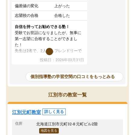
偏差値の変化
上がった
志望校の合格
合格した
自信を持ってお勧めできる塾！
受験でお世話になりましたが、無事に
第一志望に合格することができまし
た！
先生は2名で、2人ともフレンドリーで
優しいです！分からないところも質問
投稿日：2026年03月31日
しやすく、苦手分野をしっかり克服す
ることができました。
季節ごとの春季・夏季・冬季講習はも
個別指導塾の学習空間の口コミをもっとみる
ちろん、受験生専用の特別講習も充実
しています。最後までモチベーション
を維持して頑張れたのは、この塾のお
江別市の教室一覧
かげです。自信を持っておすすめでき
る塾です！
江別元町教室
詳しく見る
住所
北海道江別市元町32-8 元町ビル2階
地図を見る