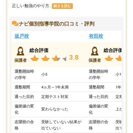
正しい勉強のやり方...
続きを読む
ナビ個別指導学院の口コミ・評判
坂戸校
有田校
総合評価
総合評価
3.8
保護者
保護者
通塾開始時
通塾開始時
小5
小1
の学年
の学年
通塾期間
4ヵ月～1年未満
通塾期間
1年以上
通った目的
定期テスト対策
通った目的
定期テス
偏差値の変
偏差値の変
変わらなかった
上がった
化
化
志望校の合
受験していない/結果が
志望校の合
受験して
格
出ていない
格
出ていな