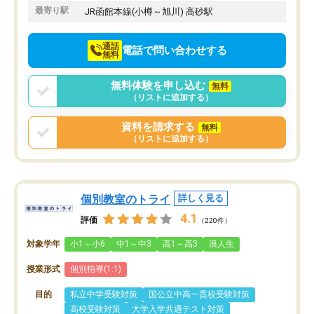
最寄り駅
JR函館本線(小樽～旭川) 高砂駅
通話
電話で問い合わせする
無料
無料体験を申し込む
無料
（リストに追加する）
資料を請求する
無料
（リストに追加する）
個別教室のトライ
詳しく見る
4.1
評価
（220件）
対象学年
小1～小6
中1～中3
高1～高3
浪人生
授業形式
個別指導(1:1)
目的
私立中学受験対策
国公立中高一貫校受験対策
高校受験対策
大学入学共通テスト対策