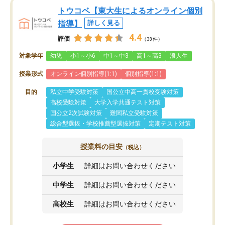
トウコベ【東大生によるオンライン個別
指導】
詳しく見る
4.4
評価
（38件）
対象学年
幼児
小1～小6
中1～中3
高1～高3
浪人生
授業形式
オンライン個別指導(1:1)
個別指導(1:1)
目的
私立中学受験対策
国公立中高一貫校受験対策
高校受験対策
大学入学共通テスト対策
国公立2次試験対策
難関私立受験対策
総合型選抜・学校推薦型選抜対策
定期テスト対策
授業料の目安
（税込）
小学生
詳細はお問い合わせください
中学生
詳細はお問い合わせください
高校生
詳細はお問い合わせください