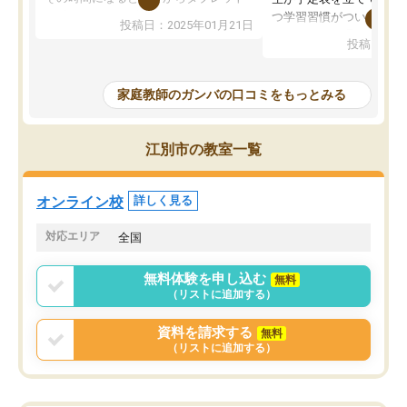
を開いてzoomを繋げるようになりまし
つ学習習慣がついてきま
投稿日：2025年01月21日
た！5科目なんでもOKなのもとても気
オンラインで週に一度の
投稿日：20
に入っています
指導が無い日も予定表に
成績もだいぶ下の方でしたが、通い始
したり、LINEでわから
めて1年ほどだった今では平均点以上の
問できるのでとても助か
家庭教師のガンバの口コミをもっとみる
科目が増えてきました！あと1年受験ま
であるので無料の週末教室を使用しな
がら頑張って欲しいと思います！
江別市の教室一覧
オンライン校
詳しく見る
対応エリア
全国
無料体験を申し込む
無料
（リストに追加する）
資料を請求する
無料
（リストに追加する）