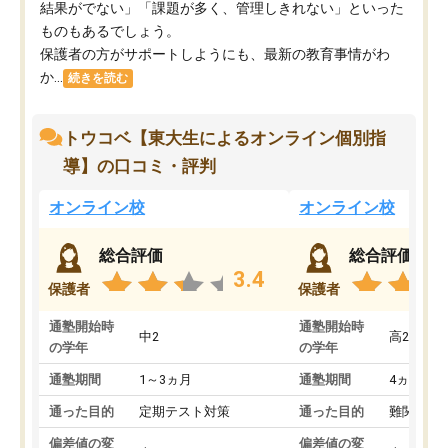
結果がでない」「課題が多く、管理しきれない」といった
ものもあるでしょう。
保護者の方がサポートしようにも、最新の教育事情がわ
か...
続きを読む
トウコベ【東大生によるオンライン個別指
導】の口コミ・評判
オンライン校
オンライン校
総合評価
総合評価
3.4
保護者
保護者
通塾開始時
通塾開始時
中2
高2
の学年
の学年
通塾期間
1～3ヵ月
通塾期間
4ヵ月～1
通った目的
定期テスト対策
通った目的
難関私立
偏差値の変
偏差値の変