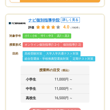
ナビ個別指導学院
詳しく見る
4.0
評価
（190件）
対象学年
小1～小6
中1～中3
高1～高3
授業形式
オンライン個別指導(1:2~)
個別指導(1:2)
目的
高校受験対策
大学入学共通テスト対策
総合型選抜・学校推薦型選抜対策
定期テスト対策
授業料の目安
（税込）
小学生
11,000円 ～
中学生
11,000円 ～
高校生
16,500円 ～