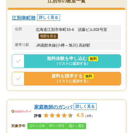
江別市の教室一覧
江別幸町校
詳しく見る
住所
北海道江別市幸町33-6 須藤ビル202号室
地図を見る
最寄り駅
JR函館本線(小樽～旭川) 高砂駅
無料体験を申し込む
無料
（リストに追加する）
資料を請求する
無料
（リストに追加する）
家庭教師のガンバ
詳しく見る
4.5
評価
（3件）
対象学年
小1～小6
中1～中3
高1～高3