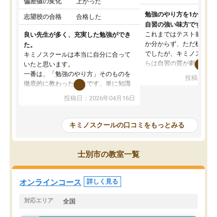
偏差値の変化
上がった
勉強のやり方を1から教
志望校の合格
合格した
自習の強い味方です。
これまではテスト前に何
良い先生が多く、充実した勉強ができ
か分からず、ただ机に座
た。
でしたが、キミノスクー
キミノスクールは本当に自分に合って
らは自習の質が劇的に変
いたと思います。
先生が毎日何をすべきか
一番は、「勉強のやり方」そのものを
投稿日：20
を明確にしてくれるので
徹底的に教わったことです。単に知識
ずに学習に取り組めるよ
を詰め込むのではなく、自学自習の習
投稿日：2026年04月16日
が一番の収穫です。
慣が身につくよう並走してくれるの
授業で教えてもらうとい
で、通塾日以外も机に向かうのが苦で
の仕方をコーチングして
はなくなりました。
キミノスクールの口コミをもっとみる
ルなので、家での学習習
身につきました。結果と
講師の方との距離も近く、親身なコー
た英語の偏差値が10以上
チングのおかげで、停滞期もモチベー
士別市の教室一覧
していた公立高校に無事
ションを維持できました。「やらされ
た。自分から学ぶ姿勢を
る勉強」から「目標のための勉強」へ
たい家庭には本当におす
意識が変わったことが、目標校への合
オンラインコース
詳しく見る
思います。
格に繋がったと思います。
対応エリア
全国