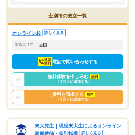
み、徐々に成績が上がったらいいなと
していました。一生を左
思っていました。何が今足りないのか
スト、多少お金がかかっ
を的確に指導いただき、子どももびっ
思い切って入塾してよか
士別市の教室一覧
くりするほど楽しんでやる気を持って
塾を受けています。狙い通り、少しず
つ成績も上がり、苦手意識も無くなっ
オンライン校
詳しく見る
てきたので、さらに苦手な数学も追加
でお願いしました。来年の高校受験に
対応エリア
全国
向けて頑張っています。
通話
電話で問い合わせする
無料
無料体験を申し込む
無料
（リストに追加する）
資料を請求する
無料
（リストに追加する）
東大先生｜現役東大生によるオンライン
家庭教師・個別指導
詳しく見る