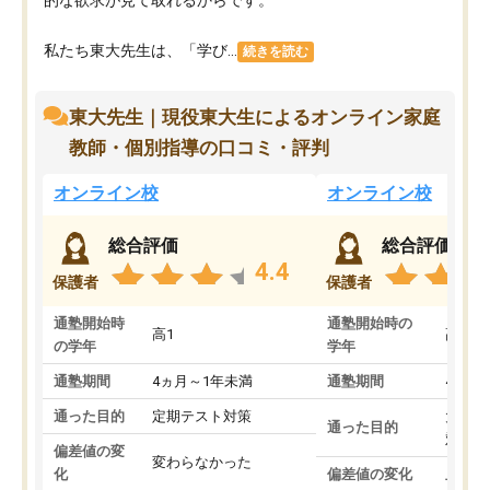
私たち東大先生は、「学び...
続きを読む
東大先生｜現役東大生によるオンライン家庭
教師・個別指導の口コミ・評判
オンライン校
オンライン校
総合評価
総合評価
4.4
保護者
保護者
通塾開始時
通塾開始時の
高1
高3
の学年
学年
通塾期間
4ヵ月～1年未満
通塾期間
4ヵ月
通った目的
定期テスト対策
大学入
通った目的
対策
偏差値の変
変わらなかった
化
偏差値の変化
上がっ