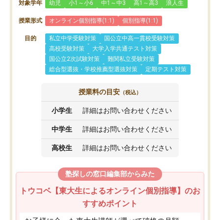
対象学年
幼児
小1～小6
中1～中3
高1～高3
浪人生
授業形式
オンライン個別指導(1:1)
個別指導(1:1)
目的
私立中学受験対策
国公立中高一貫校受験対策
高校受験対策
大学入学共通テスト対策
国公立2次試験対策
難関私立受験対策
総合型選抜・学校推薦型選抜対策
定期テスト対策
授業料の目安
（税込）
小学生
詳細はお問い合わせください
中学生
詳細はお問い合わせください
高校生
詳細はお問い合わせください
塾探しの窓口編集部からみた
トウコベ【東大生によるオンライン個別指導】のお
すすめポイント