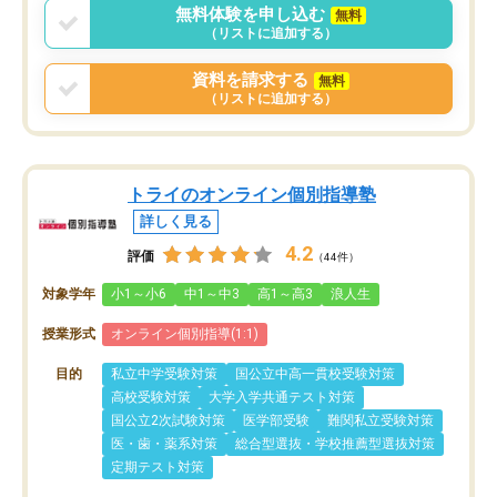
無料体験を申し込む
無料
（リストに追加する）
資料を請求する
無料
（リストに追加する）
トライのオンライン個別指導塾
詳しく見る
4.2
評価
（44件）
対象学年
小1～小6
中1～中3
高1～高3
浪人生
授業形式
オンライン個別指導(1:1)
目的
私立中学受験対策
国公立中高一貫校受験対策
高校受験対策
大学入学共通テスト対策
国公立2次試験対策
医学部受験
難関私立受験対策
医・歯・薬系対策
総合型選抜・学校推薦型選抜対策
定期テスト対策