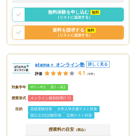
無料体験を申し込む
無料
（リストに追加する）
資料を請求する
無料
（リストに追加する）
atama＋ オンライン塾
詳しく見る
4.1
評価
（9件）
対象学年
中1～中2
高1～高2
授業形式
オンライン個別指導(1:1)
目的
高校受験対策
大学入学共通テスト対策
国公立2次試験対策
定期テスト対策
授業料の目安
（税込）