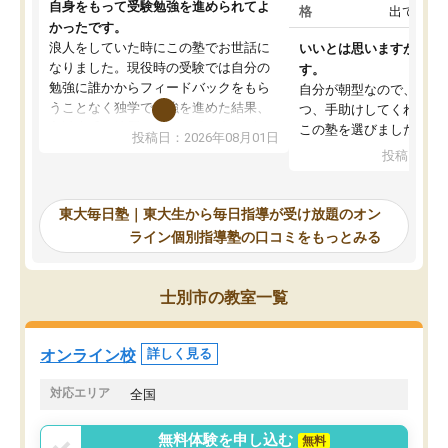
自身をもって受験勉強を進められてよ
格
出ていな
かったです。
浪人をしていた時にこの塾でお世話に
いいとは思いますが、料
なりました。現役時の受験では自分の
す。
勉強に誰かからフィードバックをもら
自分が朝型なので、自習
うことなく独学で勉強を進めた結果、
つ、手助けしてくれる設
入試本番に地歴の学習が間に合わず不
この塾を選びました。
投稿日：2026年08月01日
合格となってしまいました。その経験
投稿日：20
を踏まえ、浪人が決まった際に勉強計
画を考えてもらえる塾を探した結果、
東大毎日塾にたどり着きました。学習
東大毎日塾｜東大生から毎日指導が受け放題のオン
の長期計画や日々の勉強のやり方につ
ライン個別指導塾の口コミをもっとみる
いて客観的なアドバイスをいただけた
ので、自信をもって受験勉強を進める
ことができました。自分のように勉強
士別市の教室一覧
のやり方や進捗管理で苦労している方
には特におすすめしたい塾です。
オンライン校
詳しく見る
対応エリア
全国
無料体験を申し込む
無料