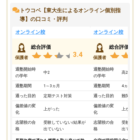
トウコベ【東大生によるオンライン個別指
導】の口コミ・評判
オンライン校
オンライン校
総合評価
総合評価
3.4
保護者
保護者
通塾開始時
通塾開始時
中2
高2
の学年
の学年
通塾期間
1～3ヵ月
通塾期間
4ヵ月～1
通った目的
定期テスト対策
通った目的
難関私立
偏差値の変
偏差値の変
上がった
上がった
化
化
志望校の合
受験していない/結果が
志望校の合
受験して
格
出ていない
格
出ていな