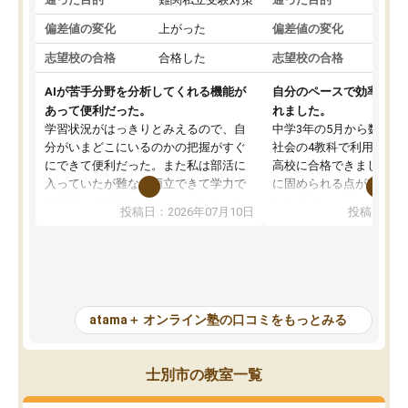
偏差値の変化
上がった
偏差値の変化
志望校の合格
合格した
志望校の合格
AIが苦手分野を分析してくれる機能が
自分のペースで効率よく
あって便利だった。
れました。
学習状況がはっきりとみえるので、自
中学3年の5月から数学・
分がいまどこにいるのかの把握がすぐ
社会の4教科で利用し、偏
にできて便利だった。また私は部活に
高校に合格できました。
入っていたが難なく両立できて学力で
に固められる点が魅力で
も部活でも結果を残すことができてよ
れる「ウォームアップ」
投稿日：2026年07月10日
投稿日：20
かった。また問題演習の際に、自分が
項目のおかげで、手軽に
一度間違えた問題を繰り返し学習でき
せられます。何度も間違
たので苦手だった英語の克服につなが
「特訓」項目で徹底的に
った点もよかった。ただAIをアピール
め、苦手克服に非常に役
して活用するのは良かった点もあった
また、その日の勉強時間
が、自分で自分の管理ができない人に
元数が可視化されるので
atama＋ オンライン塾の口コミをもっとみる
とっては難しい部分もあるのではない
しながら意欲的に取り組
かと思った。
常に効果を実感している
になった現在も大学受験
士別市の教室一覧
して利用しており、自信
すめできる塾です。