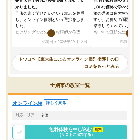
長期欠席で遅れた授業を取り戻せて助
自宅で現役国公立大学生
かりました。
ブルな価格で学べる
子供の家で学びたいという意志を尊重
娘の講師は東大生では無
し、オンライン個別という選択をしま
すが、お薦めの問題集や
した。
指導してくれています。2
ヒアリングでどのような講師が希望
もLINEで直接先生に質問
か、オプションは付帯するかなど選ぶ
教科でも)。受講科目や
投稿日：2025年09月12日
投稿日：20
事が出来ました。
めれるので、個人に合っ
講師とのマッチング後講師との初回ミ
ると思います。カリキュ
ーティングを行い、その講師で良いか
いなのがあり(有料)、受
トウコベ【東大生によるオンライン個別指導】の口
他の講師を希望するか子供との相性も
ことをどんなスケジュー
コミをもっとみる
見てから講師を決定する事ができま
くか相談したのですが、
す。
ち期待したものではなく
うちの子は、初回面談の講師の方で決
内容でした。それでも明
士別市の教室一覧
定しました。
やる気も出ましたし、苦
くなってきたようなので
オンラインツールを使用した単語帳の
お願いして良かったと思
オンライン校
詳しく見る
共有があり宿題もそちらで出される形
も合わなければチェンジ
でした。
娘は3科目ともずっと同
対応エリア
全国
2ヶ月で担当講師の方がお辞めになると
言う事で講師変更の申し出があり、あ
無料体験を申し込む
無料
まりに短期での変更だった為、塾に通
（リストに追加する）
う事にして退会しました。遅れも取り