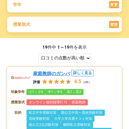
学年
変更
授業形式
変更
19
件中
1～19
件を表示
家庭教師のガンバ
詳しく見る
4.5
評価
（3件）
対象学年
小1～小6
中1～中3
高1～高3
授業形式
オンライン個別指導(1:1)
家庭教師
目的
私立中学受験対策
国公立中高一貫校受験対策
高校受験対策
大学入学共通テスト対策
国公立2次試験対策
難関私立受験対策