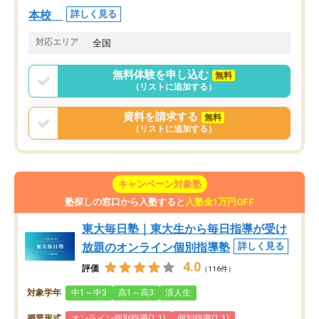
本校
詳しく見る
対応エリア
全国
無料体験を申し込む
無料
（リストに追加する）
資料を請求する
無料
（リストに追加する）
キャンペーン対象塾
塾探しの窓口から入塾すると
入塾金1万円OFF
東大毎日塾｜東大生から毎日指導が受け
放題のオンライン個別指導塾
詳しく見る
4.0
評価
（116件）
対象学年
中1～中3
高1～高3
浪人生
授業形式
オンライン個別指導(1:1)
個別指導(1:1)