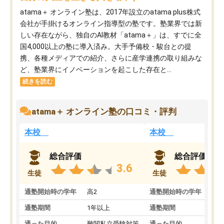
atama＋ オンライン塾は、2017年設立のatama plus株式
会社が手掛けるオンライン指導型の塾です。塾業界では新
しい存在ながら、独自のAI教材「atama＋」は、すでに全
国4,000以上の塾に導入済み。大手予備校・駿台との提
携、各種メディアでの紹介、さらに産学連携の取り組みな
ど、塾業界にイノベーションを起こした存在と...
続きを読む
atama＋ オンライン塾の口コミ・評判
本校
本校
総合評価
総合評価
3.6
生徒
生徒
通塾開始時の学年
高2
通塾開始時の学年
中
通塾期間
1年以上
通塾期間
通った目的
難関私立受験対策
通った目的