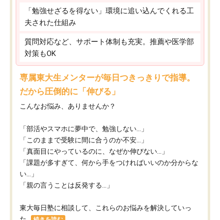
「勉強せざるを得ない」環境に追い込んでくれる工
夫された仕組み
質問対応など、サポート体制も充実。推薦や医学部
対策もOK
専属東大生メンターが毎日つきっきりで指導。
だから圧倒的に「伸びる」
こんなお悩み、ありませんか？
「部活やスマホに夢中で、勉強しない…」
「このままで受験に間に合うのか不安…」
「真面目にやっているのに、なぜか伸びない…」
「課題が多すぎて、何から手をつければいいのか分からな
い…」
「親の言うことは反発する…」
東大毎日塾に相談して、これらのお悩みを解決していっ
た...
続きを読む