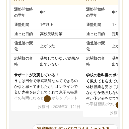
通塾開始時
通塾開始時
中1
中1
の学年
の学年
通塾期間
1年以上
通塾期間
1～3ヵ月
通った目的
高校受験対策
通った目的
定期テス
偏差値の変
偏差値の変
上がった
上がった
化
化
志望校の合
受験していない/結果が
志望校の合
受験して
格
出ていない
格
出ていな
サポートが充実している！
学校の教科書のポイント
うちは田舎で家庭教師なんてできるの
く教えてもらえている
かなと思ってましたが、オンラインで
体験授業を受けて入塾し
良い先生を紹介してくれて息子も毎週
なかなか勉強しない息子
その時間になると自分からタブレット
生が予定表を立ててくれ
を開いてzoomを繋げるようになりまし
つ学習習慣がついてきま
投稿日：2025年01月21日
た！5科目なんでもOKなのもとても気
オンラインで週に一度の
投稿日：20
に入っています
指導が無い日も予定表に
成績もだいぶ下の方でしたが、通い始
したり、LINEでわから
めて1年ほどだった今では平均点以上の
問できるのでとても助か
家庭教師のガンバの口コミをもっとみる