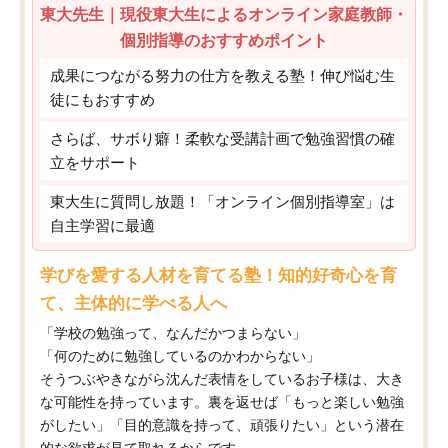
東大先生｜現役東大生によるオンライン家庭教師・
個別指導のおすすめポイント
成果につながる努力の仕方を教える塾！伸び悩む生
徒にもおすすめ
さらば、サボり癖！柔軟な受講計画で勉強習慣の確
立をサポート
東大生に質問し放題！「オンライン個別指導室」は
自主学習に最適
学びを愛する人材を育てる塾！知的好奇心を育
て、主体的に学べる人へ
「学校の勉強って、なんだかつまらない」
「何のために勉強しているのかわからない」
そうつぶやきながら沈んだ表情をしているお子様は、大き
な可能性を持っています。裏を返せば「もっと楽しい勉強
がしたい」「目的意識を持って、頑張りたい」という潜在
的な欲求が見て取れるからです。