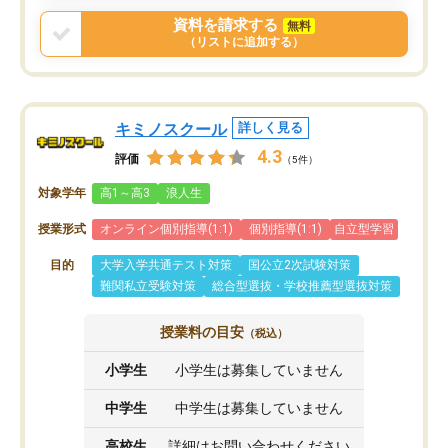
戻せ、授業内容や講師の方は良かった
資料を請求する
無料
と思います。
（リストに追加する）
キミノスクール
詳しく見る
4.3
評価
（5件）
対象学年
高1～高3
浪人生
授業形式
オンライン個別指導(1:1)
個別指導(1:1)
自立型学習
目的
大学入学共通テスト対策
国公立2次試験対策
難関私立受験対策
総合型選抜・学校推薦型選抜対策
授業料の目安
（税込）
小学生
小学生は募集していません
中学生
中学生は募集していません
高校生
詳細はお問い合わせください