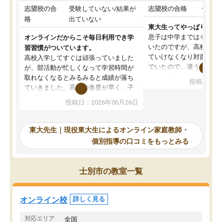
志望校の合
受験していない/結果が
志望校の合格
合格し
格
出ていない
東大生ってやっぱりすご
息子は中学まではそこそ
オンラインだからこそ毎日利用でき学
いたのですが、高校に入
習習慣がついています。
ていけなくなり対面の塾
高校入学してすぐは頑張っていました
でいたので、違うアプロ
が、部活動が忙しくなって学習時間が
考えて入りました。地元
取れなくなるとみるみると成績が落ち
投稿日：20
で、当初は模試でD判定
ていきました。高校の進度が早く、子
していたのですが、やは
供も家に帰って勉強の話すると嫌な反
投稿日：2026年06月26日
験勉強に詳しく、先生か
応を示します。東大先生にお願いして
受け合格できました。ま
からは効率的な計画を先生が立ててく
自習室が毎日使えていつ
れるので、親としても安心です。毎日
東大先生｜現役東大生によるオンライン家庭教師・
るのが心強かったようで
使える自習室とかもあり、わからない
個別指導の口コミをもっとみる
謝です。
ところがあれば先生が回答してくれる
のも重宝しています。
士別市の教室一覧
オンライン校
詳しく見る
対応エリア
全国