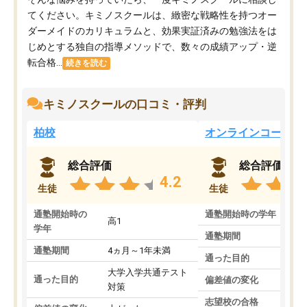
てください。キミノスクールは、緻密な戦略性を持つオー
ダーメイドのカリキュラムと、効果実証済みの勉強法をは
じめとする独自の指導メソッドで、数々の成績アップ・逆
転合格...
続きを読む
キミノスクールの口コミ・評判
柏校
オンラインコース
総合評価
総合評価
4.2
生徒
生徒
通塾開始時の
通塾開始時の学年
中
高1
学年
通塾期間
通塾期間
4ヵ月～1年未満
通った目的
大学入学共通テスト
通った目的
偏差値の変化
対策
志望校の合格