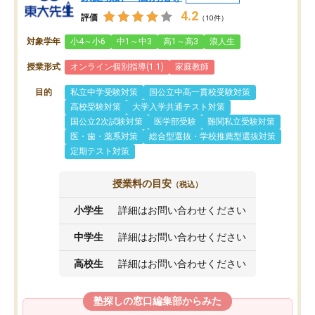
4.2
評価
（10件）
対象学年
小4～小6
中1～中3
高1～高3
浪人生
授業形式
オンライン個別指導(1:1)
家庭教師
目的
私立中学受験対策
国公立中高一貫校受験対策
高校受験対策
大学入学共通テスト対策
国公立2次試験対策
医学部受験
難関私立受験対策
医・歯・薬系対策
総合型選抜・学校推薦型選抜対策
定期テスト対策
授業料の目安
（税込）
小学生
詳細はお問い合わせください
中学生
詳細はお問い合わせください
高校生
詳細はお問い合わせください
塾探しの窓口編集部からみた