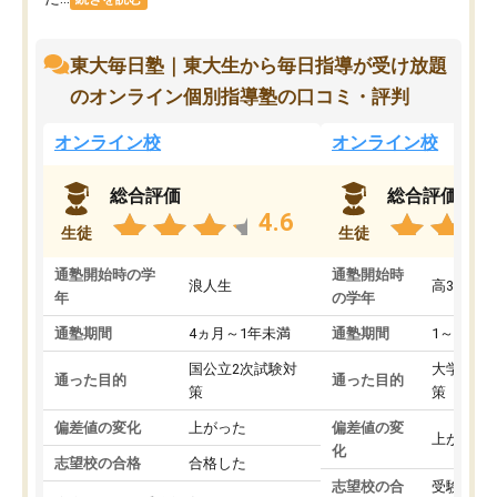
東大毎日塾｜東大生から毎日指導が受け放題
のオンライン個別指導塾の口コミ・評判
オンライン校
オンライン校
総合評価
総合評価
4.6
生徒
生徒
通塾開始時の学
通塾開始時
浪人生
高3
年
の学年
通塾期間
4ヵ月～1年未満
通塾期間
1～3ヵ月
国公立2次試験対
大学入学
通った目的
通った目的
策
策
偏差値の変化
上がった
偏差値の変
上がった
化
志望校の合格
合格した
志望校の合
受験して