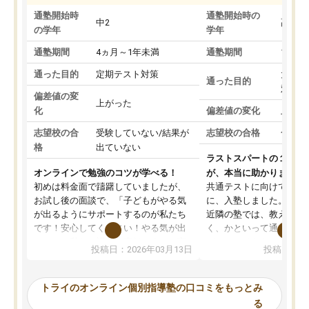
通塾開始時
通塾開始時の
中2
高3
の学年
学年
通塾期間
4ヵ月～1年未満
通塾期間
1～3
通った目的
定期テスト対策
大学入
通った目的
対策
偏差値の変
上がった
化
偏差値の変化
上がっ
志望校の合
受験していない/結果が
志望校の合格
合格し
格
出ていない
ラストスパートの１か月
オンラインで勉強のコツが学べる！
が、本当に助かりました
初めは料金面で躊躇していましたが、
共通テストに向けての追
お試し後の面談で、「子どもがやる気
に、入塾しました。田舎
が出るようにサポートするのが私たち
近隣の塾では、教えても
です！安心してください！やる気が出
く、かといって通うには
ないのは私たち講師の責任です」と言
が、トライならオンライ
投稿日：2026年03月13日
投稿日：20
ってくださり、確かに！と考えて、思
可能なので本当に助かり
い切って入塾しました。英語が苦手だ
テストの内容重視でした
ったんですが、学生の先生から学ぶこ
らないところをピンポイ
トライのオンライン個別指導塾の口コミをもっとみ
とで、勉強のコツみたいなものをつか
頂いて、とてもわかりや
る