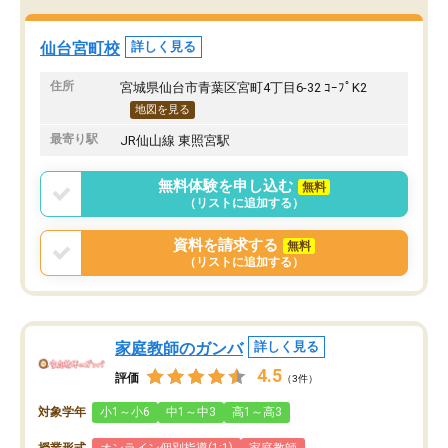
験では結果を残せず非常に申し訳なか
しかしながら転勤の関係
った。
ことで、今はやめてしま
れでもスクールIEは、勉
仙台宮町校
詳しく見る
でいる保護者のかたには
オススメしたいです。
住所
宮城県仙台市青葉区宮町4丁目6-32 ｺｰﾌﾟK2
地図を見る
最寄り駅
JR仙山線 東照宮駅
無料体験を申し込む
無料
（リストに追加する）
資料を請求する
無料
（リストに追加する）
家庭教師のガンバ
詳しく見る
4.5
評価
（3件）
対象学年
小1～小6
中1～中3
高1～高3