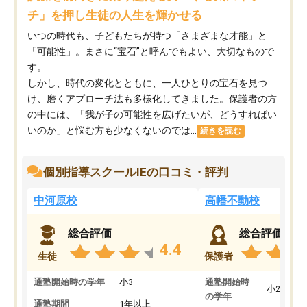
チ」を押し生徒の人生を輝かせる
いつの時代も、子どもたちが持つ「さまざまな才能」と
「可能性」。まさに“宝石”と呼んでもよい、大切なもので
す。
しかし、時代の変化とともに、一人ひとりの宝石を見つ
け、磨くアプローチ法も多様化してきました。保護者の方
の中には、「我が子の可能性を広げたいが、どうすればい
いのか」と悩む方も少なくないのでは...
続きを読む
個別指導スクールIEの口コミ・評判
中河原校
高幡不動校
総合評価
総合評価
4.4
生徒
保護者
通塾開始時の学年
小3
通塾開始時
小2
の学年
通塾期間
1年以上