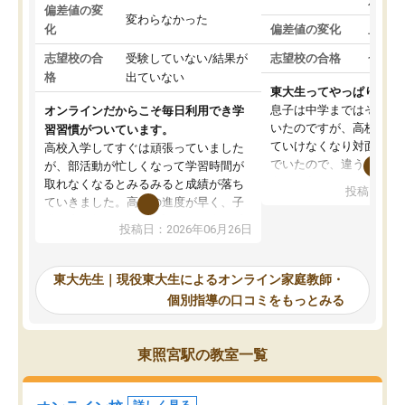
対策
偏差値の変
変わらなかった
化
偏差値の変化
上がっ
志望校の合
受験していない/結果が
志望校の合格
合格し
格
出ていない
東大生ってやっぱりすご
息子は中学まではそこそ
オンラインだからこそ毎日利用でき学
いたのですが、高校に入
習習慣がついています。
ていけなくなり対面の塾
高校入学してすぐは頑張っていました
でいたので、違うアプロ
が、部活動が忙しくなって学習時間が
考えて入りました。地元
取れなくなるとみるみると成績が落ち
投稿日：20
で、当初は模試でD判定
ていきました。高校の進度が早く、子
していたのですが、やは
供も家に帰って勉強の話すると嫌な反
投稿日：2026年06月26日
験勉強に詳しく、先生か
応を示します。東大先生にお願いして
受け合格できました。ま
からは効率的な計画を先生が立ててく
自習室が毎日使えていつ
れるので、親としても安心です。毎日
東大先生｜現役東大生によるオンライン家庭教師・
るのが心強かったようで
使える自習室とかもあり、わからない
個別指導の口コミをもっとみる
謝です。
ところがあれば先生が回答してくれる
のも重宝しています。
東照宮駅の教室一覧