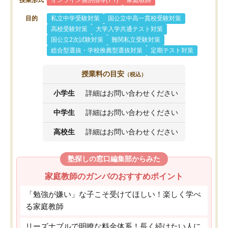
授業形式
オンライン個別指導(1:1)
家庭教師
目的
私立中学受験対策
国公立中高一貫校受験対策
高校受験対策
大学入学共通テスト対策
国公立2次試験対策
難関私立受験対策
総合型選抜・学校推薦型選抜対策
定期テスト対策
授業料の目安
（税込）
小学生
詳細はお問い合わせください
中学生
詳細はお問い合わせください
高校生
詳細はお問い合わせください
塾探しの窓口編集部からみた
家庭教師のガンバのおすすめポイント
「勉強が嫌い」な子こそ受けてほしい！楽しく学べ
る家庭教師
リーズナブルで明瞭な料金体系！長く続けたい人に