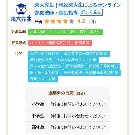
東大先生｜現役東大生によるオンライン
家庭教師・個別指導
詳しく見る
4.2
評価
（10件）
対象学年
小4～小6
中1～中3
高1～高3
浪人生
授業形式
オンライン個別指導(1:1)
家庭教師
目的
私立中学受験対策
国公立中高一貫校受験対策
高校受験対策
大学入学共通テスト対策
国公立2次試験対策
医学部受験
難関私立受験対策
医・歯・薬系対策
総合型選抜・学校推薦型選抜対策
定期テスト対策
授業料の目安
（税込）
小学生
詳細はお問い合わせください
中学生
詳細はお問い合わせください
高校生
詳細はお問い合わせください