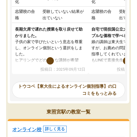
化
化
志望校の合
受験していない/結果が
志望校の合
受験して
格
出ていない
格
出ていな
長期欠席で遅れた授業を取り戻せて助
自宅で現役国公立大学生
かりました。
ブルな価格で学べる
子供の家で学びたいという意志を尊重
娘の講師は東大生では無
し、オンライン個別という選択をしま
すが、お薦めの問題集や
した。
指導してくれています。2
ヒアリングでどのような講師が希望
もLINEで直接先生に質問
か、オプションは付帯するかなど選ぶ
教科でも)。受講科目や
投稿日：2025年09月12日
投稿日：20
事が出来ました。
めれるので、個人に合っ
講師とのマッチング後講師との初回ミ
ると思います。カリキュ
ーティングを行い、その講師で良いか
いなのがあり(有料)、受
トウコベ【東大生によるオンライン個別指導】の口
他の講師を希望するか子供との相性も
ことをどんなスケジュー
コミをもっとみる
見てから講師を決定する事ができま
くか相談したのですが、
す。
ち期待したものではなく
うちの子は、初回面談の講師の方で決
内容でした。それでも明
東照宮駅の教室一覧
定しました。
やる気も出ましたし、苦
くなってきたようなので
オンラインツールを使用した単語帳の
お願いして良かったと思
オンライン校
詳しく見る
共有があり宿題もそちらで出される形
も合わなければチェンジ