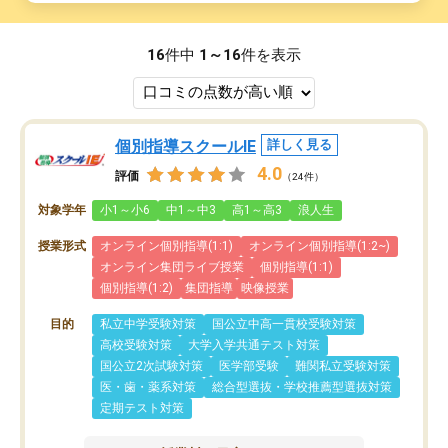
16
件中
1～16
件を表示
個別指導スクールIE
詳しく見る
4.0
評価
（24件）
対象学年
小1～小6
中1～中3
高1～高3
浪人生
授業形式
オンライン個別指導(1:1)
オンライン個別指導(1:2~)
オンライン集団ライブ授業
個別指導(1:1)
個別指導(1:2)
集団指導
映像授業
目的
私立中学受験対策
国公立中高一貫校受験対策
高校受験対策
大学入学共通テスト対策
国公立2次試験対策
医学部受験
難関私立受験対策
医・歯・薬系対策
総合型選抜・学校推薦型選抜対策
定期テスト対策