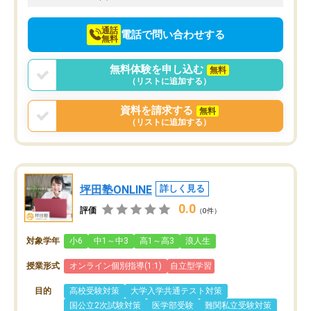
通話
電話で問い合わせする
無料
無料体験を申し込む
無料
（リストに追加する）
資料を請求する
無料
（リストに追加する）
坪田塾ONLINE
詳しく見る
0.0
評価
（0件）
対象学年
小6
中1～中3
高1～高3
浪人生
授業形式
オンライン個別指導(1:1)
自立型学習
目的
高校受験対策
大学入学共通テスト対策
国公立2次試験対策
医学部受験
難関私立受験対策