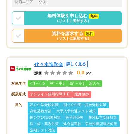
対応エリア
全国
無料体験を申し込む
無料
（リストに追加する）
資料を請求する
無料
（リストに追加する）
代々木進学会
詳しく見る
0.0
評価
（0件）
対象学年
小1～小6
中1～中3
高1～高3
浪人生
授業形式
オンライン個別指導(1:1)
家庭教師
目的
私立中学受験対策
国公立中高一貫校受験対策
高校受験対策
大学入学共通テスト対策
国公立2次試験対策
医学部受験
難関私立受験対策
医・歯・薬系対策
総合型選抜・学校推薦型選抜対策
定期テスト対策