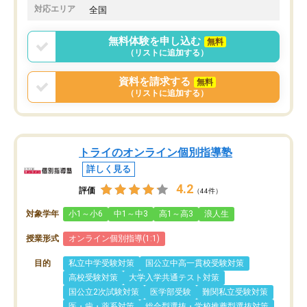
でした。
娘は3科目ともずっと同
対応エリア
全国
2ヶ月で担当講師の方がお辞めになると
言う事で講師変更の申し出があり、あ
無料体験を申し込む
無料
まりに短期での変更だった為、塾に通
（リストに追加する）
う事にして退会しました。遅れも取り
戻せ、授業内容や講師の方は良かった
資料を請求する
無料
と思います。
（リストに追加する）
トライのオンライン個別指導塾
詳しく見る
4.2
評価
（44件）
対象学年
小1～小6
中1～中3
高1～高3
浪人生
授業形式
オンライン個別指導(1:1)
目的
私立中学受験対策
国公立中高一貫校受験対策
高校受験対策
大学入学共通テスト対策
国公立2次試験対策
医学部受験
難関私立受験対策
医・歯・薬系対策
総合型選抜・学校推薦型選抜対策