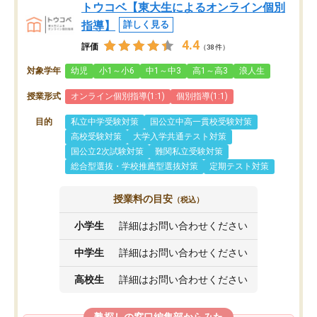
トウコベ【東大生によるオンライン個別
指導】
詳しく見る
4.4
評価
（38件）
対象学年
幼児
小1～小6
中1～中3
高1～高3
浪人生
授業形式
オンライン個別指導(1:1)
個別指導(1:1)
目的
私立中学受験対策
国公立中高一貫校受験対策
高校受験対策
大学入学共通テスト対策
国公立2次試験対策
難関私立受験対策
総合型選抜・学校推薦型選抜対策
定期テスト対策
授業料の目安
（税込）
小学生
詳細はお問い合わせください
中学生
詳細はお問い合わせください
高校生
詳細はお問い合わせください
塾探しの窓口編集部からみた