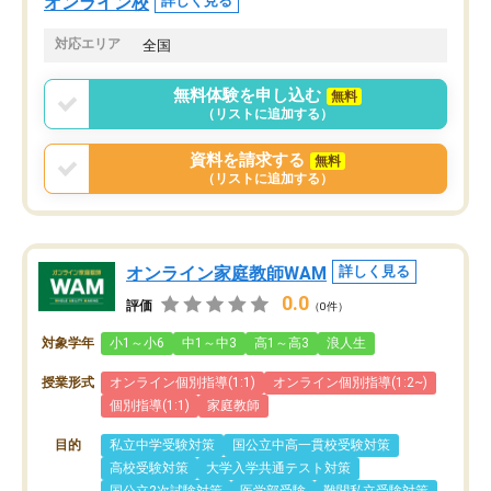
オンライン校
詳しく見る
対応エリア
全国
無料体験を申し込む
無料
（リストに追加する）
資料を請求する
無料
（リストに追加する）
オンライン家庭教師WAM
詳しく見る
0.0
評価
（0件）
対象学年
小1～小6
中1～中3
高1～高3
浪人生
授業形式
オンライン個別指導(1:1)
オンライン個別指導(1:2~)
個別指導(1:1)
家庭教師
目的
私立中学受験対策
国公立中高一貫校受験対策
高校受験対策
大学入学共通テスト対策