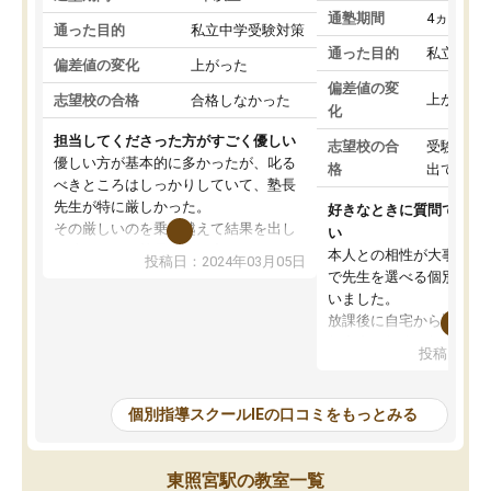
通塾期間
4ヵ月～1
通った目的
私立中学受験対策
通った目的
私立中学
偏差値の変化
上がった
偏差値の変
上がった
志望校の合格
合格しなかった
化
担当してくださった方がすごく優しい
志望校の合
受験して
優しい方が基本的に多かったが、叱る
格
出ていな
べきところはしっかりしていて、塾長
先生が特に厳しかった。
好きなときに質問できる
その厳しいのを乗り越えて結果を出し
い
た時ちゃんと塾長先生が褒めてくれた
本人との相性が大事だと
投稿日：2024年03月05日
ので、また褒められたいと思い更に頑
で先生を選べる個別指導
張る糧になった。
いました。
その塾長先生が変わってからIEは辞め
放課後に自宅から通える
てしまい、他の塾に通ったが、IEが1番
教室内が勉強に集中でき
投稿日：20
学力向上に繋がって、結果が出ていた
整頓されていたことが入
と感じる。
なりました。肝心な授業
IEに通っていたおかげで学校のテスト
は、小学生に理解できる
個別指導スクールIEの口コミをもっとみる
はほとんど100点以外は取らなかった
時事的な例えを交えて説
が、カリキュラムも指導内容もしっか
ものだったから、受講後
りしていたのにも関わらず私立中学受
いと言ってました。
東照宮駅の教室一覧