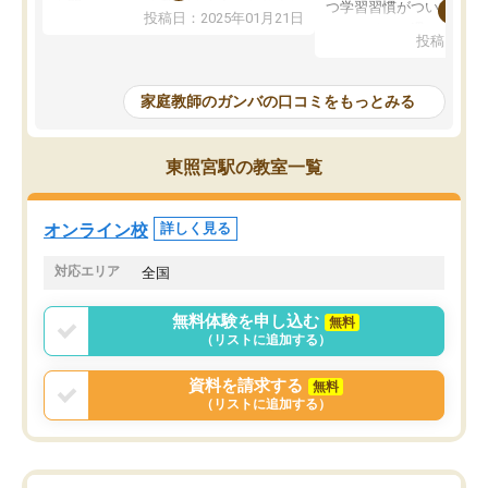
を開いてzoomを繋げるようになりまし
つ学習習慣がついてきま
投稿日：2025年01月21日
た！5科目なんでもOKなのもとても気
オンラインで週に一度の
投稿日：20
に入っています
指導が無い日も予定表に
成績もだいぶ下の方でしたが、通い始
したり、LINEでわから
めて1年ほどだった今では平均点以上の
問できるのでとても助か
家庭教師のガンバの口コミをもっとみる
科目が増えてきました！あと1年受験ま
であるので無料の週末教室を使用しな
がら頑張って欲しいと思います！
東照宮駅の教室一覧
オンライン校
詳しく見る
対応エリア
全国
無料体験を申し込む
無料
（リストに追加する）
資料を請求する
無料
（リストに追加する）