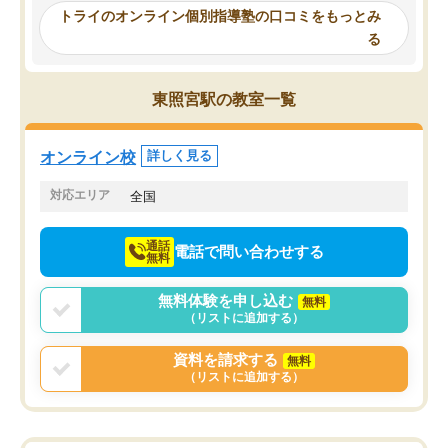
ったんですが、学生の先生から学ぶこ
らないところをピンポイ
トライのオンライン個別指導塾の口コミをもっとみ
とで、勉強のコツみたいなものをつか
頂いて、とてもわかりや
る
み、徐々に成績が上がったらいいなと
していました。一生を左
思っていました。何が今足りないのか
スト、多少お金がかかっ
を的確に指導いただき、子どももびっ
思い切って入塾してよか
東照宮駅の教室一覧
くりするほど楽しんでやる気を持って
塾を受けています。狙い通り、少しず
つ成績も上がり、苦手意識も無くなっ
オンライン校
詳しく見る
てきたので、さらに苦手な数学も追加
でお願いしました。来年の高校受験に
対応エリア
全国
向けて頑張っています。
通話
電話で問い合わせする
無料
無料体験を申し込む
無料
（リストに追加する）
資料を請求する
無料
（リストに追加する）