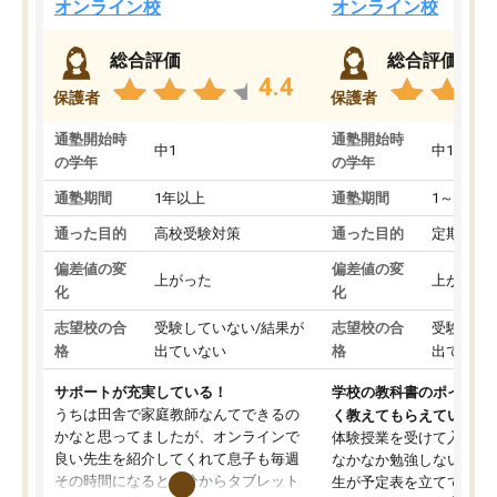
オンライン校
オンライン校
総合評価
総合評価
4.4
保護者
保護者
通塾開始時
通塾開始時
中1
中1
の学年
の学年
通塾期間
1年以上
通塾期間
1～3ヵ月
通った目的
高校受験対策
通った目的
定期テス
偏差値の変
偏差値の変
上がった
上がった
化
化
志望校の合
受験していない/結果が
志望校の合
受験して
格
出ていない
格
出ていな
サポートが充実している！
学校の教科書のポイント
うちは田舎で家庭教師なんてできるの
く教えてもらえている
かなと思ってましたが、オンラインで
体験授業を受けて入塾し
良い先生を紹介してくれて息子も毎週
なかなか勉強しない息子
その時間になると自分からタブレット
生が予定表を立ててくれ