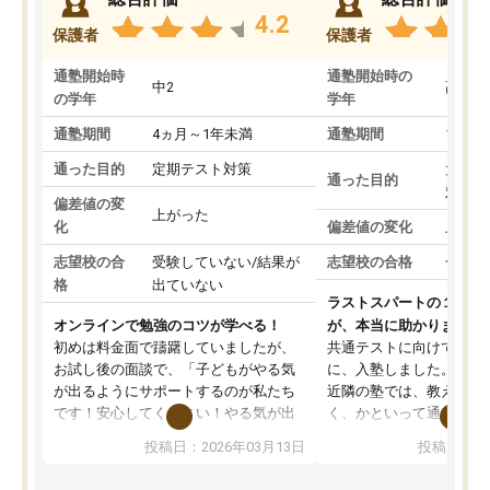
4.2
保護者
保護者
通塾開始時
通塾開始時の
中2
高3
の学年
学年
通塾期間
4ヵ月～1年未満
通塾期間
1～3
通った目的
定期テスト対策
大学入
通った目的
対策
偏差値の変
上がった
化
偏差値の変化
上がっ
志望校の合
受験していない/結果が
志望校の合格
合格し
格
出ていない
ラストスパートの１か月
オンラインで勉強のコツが学べる！
が、本当に助かりました
初めは料金面で躊躇していましたが、
共通テストに向けての追
お試し後の面談で、「子どもがやる気
に、入塾しました。田舎
が出るようにサポートするのが私たち
近隣の塾では、教えても
です！安心してください！やる気が出
く、かといって通うには
ないのは私たち講師の責任です」と言
が、トライならオンライ
投稿日：2026年03月13日
投稿日：20
ってくださり、確かに！と考えて、思
可能なので本当に助かり
い切って入塾しました。英語が苦手だ
テストの内容重視でした