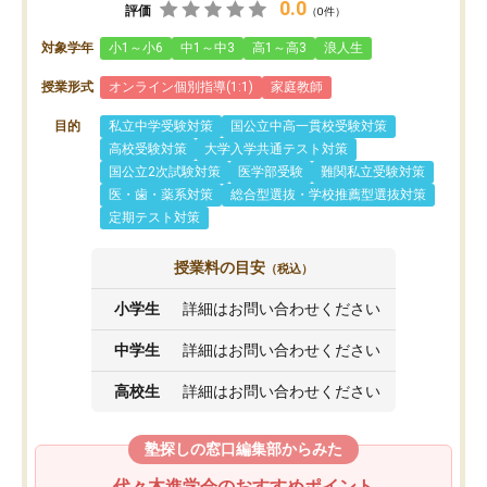
0.0
評価
（0件）
対象学年
小1～小6
中1～中3
高1～高3
浪人生
授業形式
オンライン個別指導(1:1)
家庭教師
目的
私立中学受験対策
国公立中高一貫校受験対策
高校受験対策
大学入学共通テスト対策
国公立2次試験対策
医学部受験
難関私立受験対策
医・歯・薬系対策
総合型選抜・学校推薦型選抜対策
定期テスト対策
授業料の目安
（税込）
小学生
詳細はお問い合わせください
中学生
詳細はお問い合わせください
高校生
詳細はお問い合わせください
塾探しの窓口編集部からみた
代々木進学会のおすすめポイント