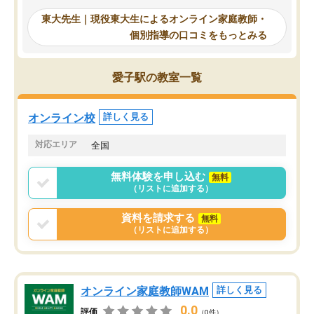
からは効率的な計画を先生が立ててく
自習室が毎日使えていつ
れるので、親としても安心です。毎日
東大先生｜現役東大生によるオンライン家庭教師・
るのが心強かったようで
使える自習室とかもあり、わからない
個別指導の口コミをもっとみる
謝です。
ところがあれば先生が回答してくれる
のも重宝しています。
愛子駅の教室一覧
オンライン校
詳しく見る
対応エリア
全国
無料体験を申し込む
無料
（リストに追加する）
資料を請求する
無料
（リストに追加する）
オンライン家庭教師WAM
詳しく見る
0.0
評価
（0件）