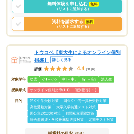
無料体験を申し込む
無料
（リストに追加する）
資料を請求する
無料
（リストに追加する）
トウコベ【東大生によるオンライン個別
指導】
詳しく見る
4.4
評価
（38件）
対象学年
幼児
小1～小6
中1～中3
高1～高3
浪人生
授業形式
オンライン個別指導(1:1)
個別指導(1:1)
目的
私立中学受験対策
国公立中高一貫校受験対策
高校受験対策
大学入学共通テスト対策
国公立2次試験対策
難関私立受験対策
総合型選抜・学校推薦型選抜対策
定期テスト対策
授業料の目安
（税込）