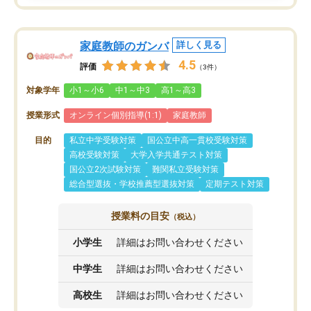
家庭教師のガンバ
詳しく見る
4.5
評価
（3件）
対象学年
小1～小6
中1～中3
高1～高3
授業形式
オンライン個別指導(1:1)
家庭教師
目的
私立中学受験対策
国公立中高一貫校受験対策
高校受験対策
大学入学共通テスト対策
国公立2次試験対策
難関私立受験対策
総合型選抜・学校推薦型選抜対策
定期テスト対策
授業料の目安
（税込）
小学生
詳細はお問い合わせください
中学生
詳細はお問い合わせください
高校生
詳細はお問い合わせください