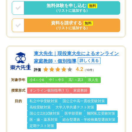
無料体験を申し込む
無料
（リストに追加する）
資料を請求する
無料
（リストに追加する）
東大先生｜現役東大生によるオンライン
家庭教師・個別指導
詳しく見る
4.2
評価
（10件）
対象学年
小4～小6
中1～中3
高1～高3
浪人生
授業形式
オンライン個別指導(1:1)
家庭教師
目的
私立中学受験対策
国公立中高一貫校受験対策
高校受験対策
大学入学共通テスト対策
国公立2次試験対策
医学部受験
難関私立受験対策
医・歯・薬系対策
総合型選抜・学校推薦型選抜対策
定期テスト対策