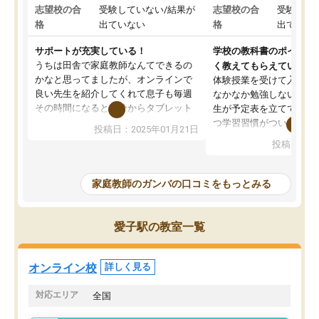
志望校の合
受験していない/結果が
志望校の合
受験して
格
出ていない
格
出ていな
サポートが充実している！
学校の教科書のポイント
うちは田舎で家庭教師なんてできるの
く教えてもらえている
かなと思ってましたが、オンラインで
体験授業を受けて入塾し
良い先生を紹介してくれて息子も毎週
なかなか勉強しない息子
その時間になると自分からタブレット
生が予定表を立ててくれ
を開いてzoomを繋げるようになりまし
つ学習習慣がついてきま
投稿日：2025年01月21日
た！5科目なんでもOKなのもとても気
オンラインで週に一度の
投稿日：20
に入っています
指導が無い日も予定表に
成績もだいぶ下の方でしたが、通い始
したり、LINEでわから
めて1年ほどだった今では平均点以上の
問できるのでとても助か
家庭教師のガンバの口コミをもっとみる
科目が増えてきました！あと1年受験ま
であるので無料の週末教室を使用しな
がら頑張って欲しいと思います！
愛子駅の教室一覧
オンライン校
詳しく見る
対応エリア
全国