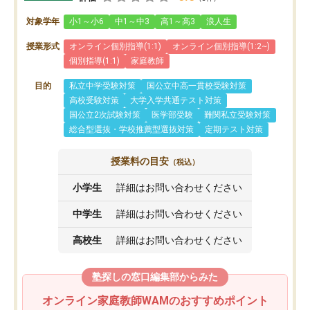
対象学年
小1～小6
中1～中3
高1～高3
浪人生
授業形式
オンライン個別指導(1:1)
オンライン個別指導(1:2~)
個別指導(1:1)
家庭教師
目的
私立中学受験対策
国公立中高一貫校受験対策
高校受験対策
大学入学共通テスト対策
国公立2次試験対策
医学部受験
難関私立受験対策
総合型選抜・学校推薦型選抜対策
定期テスト対策
授業料の目安
（税込）
小学生
詳細はお問い合わせください
中学生
詳細はお問い合わせください
高校生
詳細はお問い合わせください
塾探しの窓口編集部からみた
オンライン家庭教師WAMのおすすめポイント