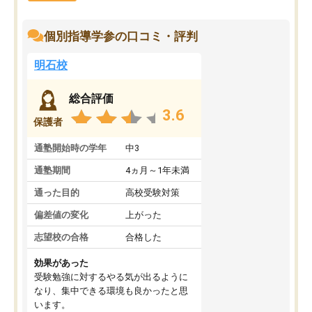
個別指導学参の口コミ・評判
明石校
総合評価
3.6
保護者
通塾開始時の学年
中3
通塾期間
4ヵ月～1年未満
通った目的
高校受験対策
偏差値の変化
上がった
志望校の合格
合格した
効果があった
受験勉強に対するやる気が出るように
なり、集中できる環境も良かったと思
います。