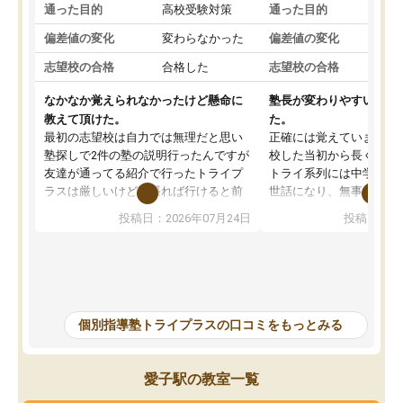
通った目的
高校受験対策
通った目的
定
偏差値の変化
変わらなかった
偏差値の変化
上
志望校の合格
合格した
志望校の合格
合
なかなか覚えられなかったけど懸命に
塾長が変わりやすいが、
教えて頂けた。
た。
最初の志望校は自力では無理だと思い
正確には覚えていません
塾探しで2件の塾の説明行ったんですが
校した当初から長く通っ
友達が通ってる紹介で行ったトライプ
トライ系列には中学校受
ラスは厳しいけど頑張れば行けると前
世話になり、無事に志望
向きな意見を言ってくれてくれたので
ことができました。高校
投稿日：2026年07月24日
投稿日：20
希望のある方に決めました。しかし、
生との相性が良く、苦手
塾行ってるからと自宅での勉強もおろ
上や英検3級合格につな
そかになって成績が落ちて志望校を下
た、総合型選抜では塾長
げることになってしまったけど、マイ
論文対策として国語が得
ナスな事は言わず励ましてくれて勉強
当につけてもらえたこと
を教えて頂き出来ないことが出来るよ
す。先生ごとの得意科目
個別指導塾トライプラスの口コミをもっとみる
うになった、覚えられたと喜んでると
く表示されていた点も魅
ころ見て、見捨てず教えてもらって本
方で、塾長が何度も交代
当に感謝しかないです。志望校は下が
り、その点は改善してほ
愛子駅の教室一覧
ってしまったけどとても先生達もいい
した。