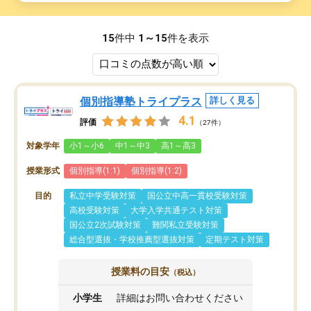
15
件中
1～15
件を表示
個別指導塾トライプラス
詳しく見る
4.1
評価
（27件）
対象学年
小1～小6
中1～中3
高1～高3
授業形式
個別指導(1:1)
個別指導(1:2)
目的
私立中学受験対策
国公立中高一貫校受験対策
高校受験対策
大学入学共通テスト対策
国公立2次試験対策
難関私立受験対策
総合型選抜・学校推薦型選抜対策
定期テスト対策
授業料の目安
（税込）
小学生
詳細はお問い合わせください