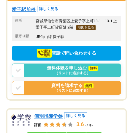
方で通ってよかったと思いました。
愛子駅前校
詳しく見る
住所
宮城県仙台市青葉区上愛子字上町13-1 13-1 上
愛子字上町貸店舗 2階
地図を見る
最寄り駅
JR仙山線 愛子駅
通話
電話で問い合わせする
無料
無料体験を申し込む
無料
（リストに追加する）
資料を請求する
無料
（リストに追加する）
個別指導学参
詳しく見る
3.6
評価
（1件）