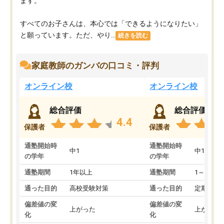
ます。
すべてのお子さんは、本心では「できるようになりたい」
と願っています。ただ、やり...
続きを読む
家庭教師のガンバの口コミ・評判
オンライン校
オンライン校
総合評価
総合評価
4.4
保護者
保護者
通塾開始時
通塾開始時
中1
中1
の学年
の学年
通塾期間
1年以上
通塾期間
1～3ヵ月
通った目的
高校受験対策
通った目的
定期テス
偏差値の変
偏差値の変
上がった
上がった
化
化