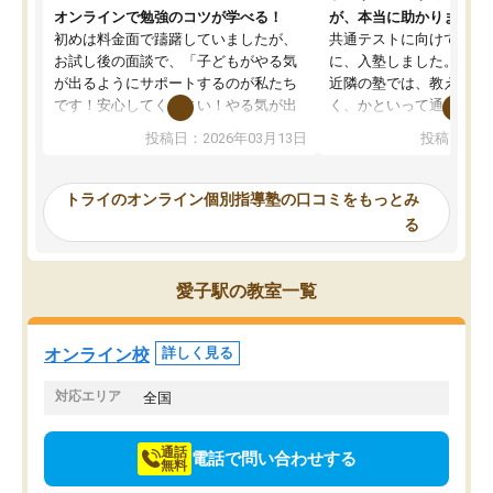
オンラインで勉強のコツが学べる！
が、本当に助かりました
初めは料金面で躊躇していましたが、
共通テストに向けての追
お試し後の面談で、「子どもがやる気
に、入塾しました。田舎
が出るようにサポートするのが私たち
近隣の塾では、教えても
です！安心してください！やる気が出
く、かといって通うには
ないのは私たち講師の責任です」と言
が、トライならオンライ
投稿日：2026年03月13日
投稿日：20
ってくださり、確かに！と考えて、思
可能なので本当に助かり
い切って入塾しました。英語が苦手だ
テストの内容重視でした
ったんですが、学生の先生から学ぶこ
らないところをピンポイ
トライのオンライン個別指導塾の口コミをもっとみ
とで、勉強のコツみたいなものをつか
頂いて、とてもわかりや
る
み、徐々に成績が上がったらいいなと
していました。一生を左
思っていました。何が今足りないのか
スト、多少お金がかかっ
を的確に指導いただき、子どももびっ
思い切って入塾してよか
愛子駅の教室一覧
くりするほど楽しんでやる気を持って
塾を受けています。狙い通り、少しず
つ成績も上がり、苦手意識も無くなっ
オンライン校
詳しく見る
てきたので、さらに苦手な数学も追加
でお願いしました。来年の高校受験に
対応エリア
全国
向けて頑張っています。
通話
電話で問い合わせする
無料