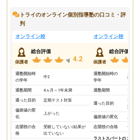
トライのオンライン個別指導塾の口コミ・評
判
オンライン校
オンライン校
総合評価
総合評価
4.2
保護者
保護者
通塾開始時
通塾開始時の
中2
高3
の学年
学年
通塾期間
4ヵ月～1年未満
通塾期間
1～3
通った目的
定期テスト対策
大学入
通った目的
対策
偏差値の変
上がった
化
偏差値の変化
上がっ
志望校の合
受験していない/結果が
志望校の合格
合格し
格
出ていない
ラストスパートの１か月