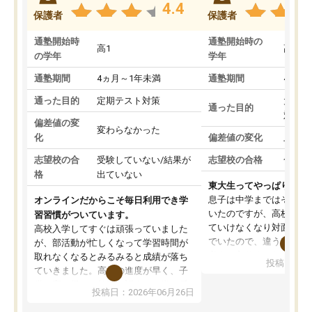
4.4
保護者
保護者
通塾開始時
通塾開始時の
高1
高3
の学年
学年
通塾期間
4ヵ月～1年未満
通塾期間
4ヵ月
通った目的
定期テスト対策
大学入
通った目的
対策
偏差値の変
変わらなかった
化
偏差値の変化
上がっ
志望校の合
受験していない/結果が
志望校の合格
合格し
格
出ていない
東大生ってやっぱりすご
息子は中学まではそこそ
オンラインだからこそ毎日利用でき学
いたのですが、高校に入
習習慣がついています。
ていけなくなり対面の塾
高校入学してすぐは頑張っていました
でいたので、違うアプロ
が、部活動が忙しくなって学習時間が
考えて入りました。地元
取れなくなるとみるみると成績が落ち
投稿日：20
で、当初は模試でD判定
ていきました。高校の進度が早く、子
していたのですが、やは
供も家に帰って勉強の話すると嫌な反
投稿日：2026年06月26日
験勉強に詳しく、先生か
応を示します。東大先生にお願いして
受け合格できました。ま