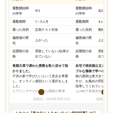
通塾開始時
通塾開始時
中2
高2
の学年
の学年
通塾期間
1～3ヵ月
通塾期間
4ヵ月～1
通った目的
定期テスト対策
通った目的
難関私立
偏差値の変
偏差値の変
上がった
上がった
化
化
志望校の合
受験していない/結果が
志望校の合
受験して
格
出ていない
格
出ていな
長期欠席で遅れた授業を取り戻せて助
自宅で現役国公立大学生
かりました。
ブルな価格で学べる
子供の家で学びたいという意志を尊重
娘の講師は東大生では無
し、オンライン個別という選択をしま
すが、お薦めの問題集や
した。
指導してくれています。2
ヒアリングでどのような講師が希望
もLINEで直接先生に質問
か、オプションは付帯するかなど選ぶ
教科でも)。受講科目や
投稿日：2025年09月12日
投稿日：20
事が出来ました。
めれるので、個人に合っ
講師とのマッチング後講師との初回ミ
ると思います。カリキュ
ーティングを行い、その講師で良いか
いなのがあり(有料)、受
トウコベ【東大生によるオンライン個別指導】の口