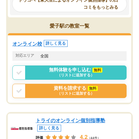
他の講師を希望するか子供との相性も
ことをどんなスケジュー
コミをもっとみる
見てから講師を決定する事ができま
くか相談したのですが、
す。
ち期待したものではなく
うちの子は、初回面談の講師の方で決
内容でした。それでも明
愛子駅の教室一覧
定しました。
やる気も出ましたし、苦
くなってきたようなので
オンラインツールを使用した単語帳の
お願いして良かったと思
オンライン校
詳しく見る
共有があり宿題もそちらで出される形
も合わなければチェンジ
でした。
娘は3科目ともずっと同
対応エリア
全国
2ヶ月で担当講師の方がお辞めになると
言う事で講師変更の申し出があり、あ
無料体験を申し込む
無料
まりに短期での変更だった為、塾に通
（リストに追加する）
う事にして退会しました。遅れも取り
戻せ、授業内容や講師の方は良かった
資料を請求する
無料
と思います。
（リストに追加する）
トライのオンライン個別指導塾
詳しく見る
4.2
評価
（44件）