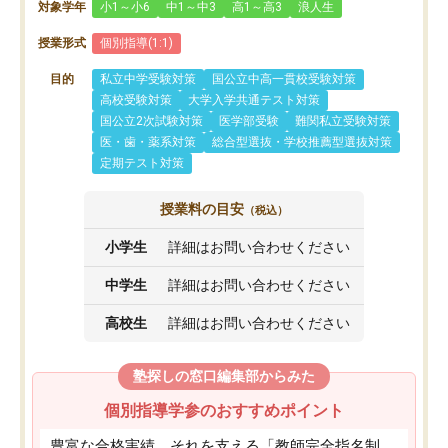
対象学年
小1～小6
中1～中3
高1～高3
浪人生
授業形式
個別指導(1:1)
目的
私立中学受験対策
国公立中高一貫校受験対策
高校受験対策
大学入学共通テスト対策
国公立2次試験対策
医学部受験
難関私立受験対策
医・歯・薬系対策
総合型選抜・学校推薦型選抜対策
定期テスト対策
授業料の目安
（税込）
小学生
詳細はお問い合わせください
中学生
詳細はお問い合わせください
高校生
詳細はお問い合わせください
塾探しの窓口編集部からみた
個別指導学参のおすすめポイント
豊富な合格実績、それを支える「教師完全指名制