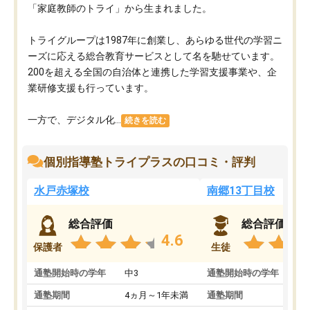
「家庭教師のトライ」から生まれました。
トライグループは1987年に創業し、あらゆる世代の学習ニ
ーズに応える総合教育サービスとして名を馳せています。
200を超える全国の自治体と連携した学習支援事業や、企
業研修支援も行っています。
一方で、デジタル化...
続きを読む
個別指導塾トライプラスの口コミ・評判
水戸赤塚校
南郷13丁目校
総合評価
総合評価
4.6
保護者
生徒
通塾開始時の学年
中3
通塾開始時の学年
中
通塾期間
4ヵ月～1年未満
通塾期間
1