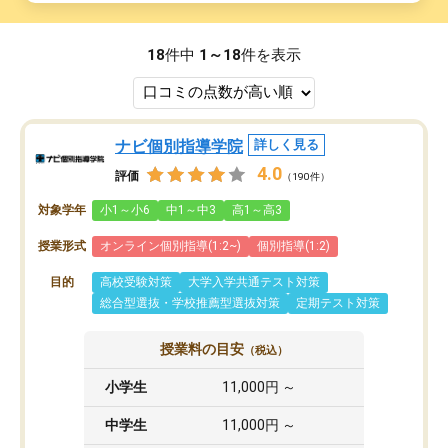
18
件中
1～18
件を表示
ナビ個別指導学院
詳しく見る
4.0
評価
（190件）
対象学年
小1～小6
中1～中3
高1～高3
授業形式
オンライン個別指導(1:2~)
個別指導(1:2)
目的
高校受験対策
大学入学共通テスト対策
総合型選抜・学校推薦型選抜対策
定期テスト対策
授業料の目安
（税込）
小学生
11,000円 ～
中学生
11,000円 ～