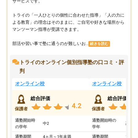
サービスです。
トライの「一人ひとりの個性に合わせた指導」「人の力に
よる教育」の理念はそのままに、ご自宅や好きな場所から
マンツーマン指導が受講できます。
部活や習い事で塾に通うのが難しいお...
続きを読む
トライのオンライン個別指導塾の口コミ・評
判
オンライン校
オンライン校
総合評価
総合評価
4.2
保護者
保護者
通塾開始時
通塾開始時の
中2
高3
の学年
学年
通塾期間
4ヵ月～1年未満
通塾期間
1～3