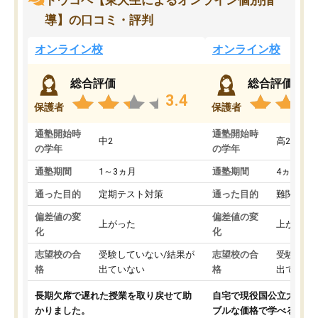
導】の口コミ・評判
オンライン校
オンライン校
総合評価
総合評価
3.4
保護者
保護者
通塾開始時
通塾開始時
中2
高2
の学年
の学年
通塾期間
1～3ヵ月
通塾期間
4ヵ月～1
通った目的
定期テスト対策
通った目的
難関私立
偏差値の変
偏差値の変
上がった
上がった
化
化
志望校の合
受験していない/結果が
志望校の合
受験して
格
出ていない
格
出ていな
長期欠席で遅れた授業を取り戻せて助
自宅で現役国公立大学生
かりました。
ブルな価格で学べる