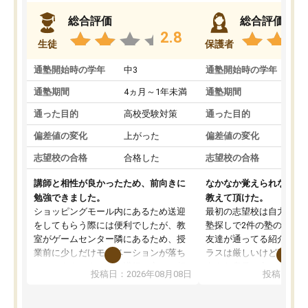
総合評価
総合評価
2.8
生徒
保護者
通塾開始時の学年
中3
通塾開始時の学年
中
通塾期間
4ヵ月～1年未満
通塾期間
4
通った目的
高校受験対策
通った目的
高
偏差値の変化
上がった
偏差値の変化
変
志望校の合格
合格した
志望校の合格
合
講師と相性が良かったため、前向きに
なかなか覚えられなかっ
勉強できました。
教えて頂けた。
ショッピングモール内にあるため送迎
最初の志望校は自力では
をしてもらう際には便利でしたが、教
塾探しで2件の塾の説明
室がゲームセンター隣にあるため、授
友達が通ってる紹介で行
業前に少しだけモチベーションが落ち
ラスは厳しいけど頑張れ
ることもありました。講師の方とは相
向きな意見を言ってくれ
投稿日：2026年08月08日
投稿日：20
性が良かったため、とても話しやすく
希望のある方に決めまし
勉強にもかなり前向きに取り組めたと
塾行ってるからと自宅で
思います。私自身人見知りな性格です
そかになって成績が落ち