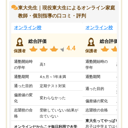
東大先生｜現役東大生によるオンライン家庭
教師・個別指導の口コミ・評判
オンライン校
オンライン校
総合評価
総合評価
4.4
保護者
保護者
通塾開始時
通塾開始時の
高1
高3
の学年
学年
通塾期間
4ヵ月～1年未満
通塾期間
4ヵ月
通った目的
定期テスト対策
大学入
通った目的
対策
偏差値の変
変わらなかった
化
偏差値の変化
上がっ
志望校の合
受験していない/結果が
志望校の合格
合格し
格
出ていない
東大生ってやっぱりすご
息子は中学まではそこそ
オンラインだからこそ毎日利用でき学