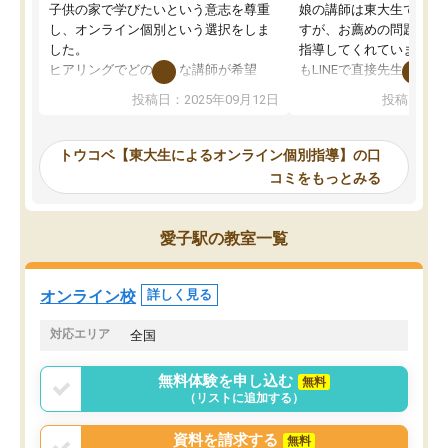
子供の家で学びたいという意志を尊重
娘の講師は東大生では無
し、オンライン個別という選択をしま
すが、お薦めの問題集や
した。
指導してくれています。2
ヒアリングでどのような講師が希望
もLINEで直接先生に質問
か、オプションは付帯するかなど選ぶ
教科でも)。受講科目や
投稿日：2025年09月12日
投稿日：20
事が出来ました。
めれるので、個人に合っ
講師とのマッチング後講師との初回ミ
ると思います。カリキュ
ーティングを行い、その講師で良いか
いなのがあり(有料)、受
トウコベ【東大生によるオンライン個別指導】の口
他の講師を希望するか子供との相性も
ことをどんなスケジュー
コミをもっとみる
見てから講師を決定する事ができま
くか相談したのですが、
す。
ち期待したものではなく
うちの子は、初回面談の講師の方で決
内容でした。それでも明
愛子駅の教室一覧
定しました。
やる気も出ましたし、苦
くなってきたようなので
オンラインツールを使用した単語帳の
お願いして良かったと思
オンライン校
詳しく見る
共有があり宿題もそちらで出される形
も合わなければチェンジ
でした。
娘は3科目ともずっと同
対応エリア
全国
2ヶ月で担当講師の方がお辞めになると
言う事で講師変更の申し出があり、あ
無料体験を申し込む
無料
まりに短期での変更だった為、塾に通
（リストに追加する）
う事にして退会しました。遅れも取り
戻せ、授業内容や講師の方は良かった
資料を請求する
無料