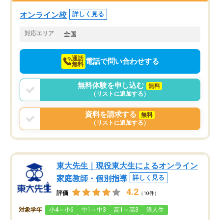
塾を受けています。狙い通り、少しず
つ成績も上がり、苦手意識も無くなっ
オンライン校
詳しく見る
てきたので、さらに苦手な数学も追加
でお願いしました。来年の高校受験に
対応エリア
全国
向けて頑張っています。
通話
電話で問い合わせする
無料
無料体験を申し込む
無料
（リストに追加する）
資料を請求する
無料
（リストに追加する）
東大先生｜現役東大生によるオンライン
家庭教師・個別指導
詳しく見る
4.2
評価
（10件）
対象学年
小4～小6
中1～中3
高1～高3
浪人生