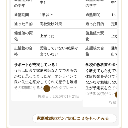
中1
中1
の学年
の学年
通塾期間
1年以上
通塾期間
1～3ヵ月
通った目的
高校受験対策
通った目的
定期テス
偏差値の変
偏差値の変
上がった
上がった
化
化
志望校の合
受験していない/結果が
志望校の合
受験して
格
出ていない
格
出ていな
サポートが充実している！
学校の教科書のポイント
うちは田舎で家庭教師なんてできるの
く教えてもらえている
かなと思ってましたが、オンラインで
体験授業を受けて入塾し
良い先生を紹介してくれて息子も毎週
なかなか勉強しない息子
その時間になると自分からタブレット
生が予定表を立ててくれ
を開いてzoomを繋げるようになりまし
つ学習習慣がついてきま
投稿日：2025年01月21日
た！5科目なんでもOKなのもとても気
オンラインで週に一度の
投稿日：20
に入っています
指導が無い日も予定表に
成績もだいぶ下の方でしたが、通い始
したり、LINEでわから
めて1年ほどだった今では平均点以上の
問できるのでとても助か
家庭教師のガンバの口コミをもっとみる
科目が増えてきました！あと1年受験ま
であるので無料の週末教室を使用しな