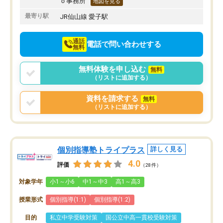
ｏ事務所
地図を見る
最寄り駅
JR仙山線 愛子駅
通話
電話で問い合わせする
無料
無料体験を申し込む
無料
（リストに追加する）
資料を請求する
無料
（リストに追加する）
個別指導塾トライプラス
詳しく見る
4.0
評価
（28件）
対象学年
小1～小6
中1～中3
高1～高3
授業形式
個別指導(1:1)
個別指導(1:2)
目的
私立中学受験対策
国公立中高一貫校受験対策