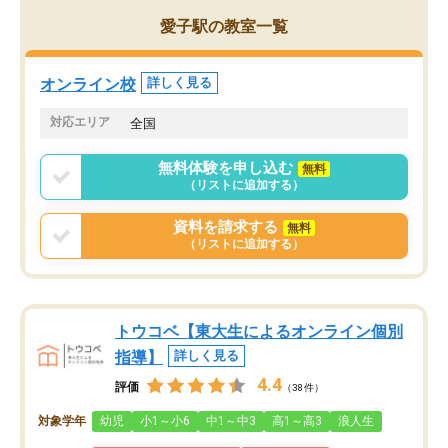
がら頑張って欲しいと思います！
愛子駅の教室一覧
オンライン校
詳しく見る
対応エリア
全国
無料体験を申し込む
無料
（リストに追加する）
資料を請求する
無料
（リストに追加する）
トウコベ【東大生によるオンライン個別
指導】
詳しく見る
4.4
評価
（38件）
対象学年
幼児
小1～小6
中1～中3
高1～高3
浪人生