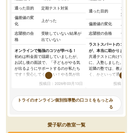
通った目的
定期テスト対策
大学入
通った目的
対策
偏差値の変
上がった
化
偏差値の変化
上がっ
志望校の合
受験していない/結果が
志望校の合格
合格し
格
出ていない
ラストスパートの１か月
オンラインで勉強のコツが学べる！
が、本当に助かりました
初めは料金面で躊躇していましたが、
共通テストに向けての追
お試し後の面談で、「子どもがやる気
に、入塾しました。田舎
が出るようにサポートするのが私たち
近隣の塾では、教えても
です！安心してください！やる気が出
く、かといって通うには
ないのは私たち講師の責任です」と言
が、トライならオンライ
投稿日：2026年03月13日
投稿日：20
ってくださり、確かに！と考えて、思
可能なので本当に助かり
い切って入塾しました。英語が苦手だ
テストの内容重視でした
ったんですが、学生の先生から学ぶこ
らないところをピンポイ
トライのオンライン個別指導塾の口コミをもっとみ
とで、勉強のコツみたいなものをつか
頂いて、とてもわかりや
る
み、徐々に成績が上がったらいいなと
していました。一生を左
思っていました。何が今足りないのか
スト、多少お金がかかっ
を的確に指導いただき、子どももびっ
思い切って入塾してよか
愛子駅の教室一覧
くりするほど楽しんでやる気を持って