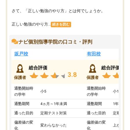
さて、「正しい勉強のやり方」とは何でしょうか。
正しい勉強のやり方...
続きを読む
ナビ個別指導学院の口コミ・評判
坂戸校
有田校
総合評価
総合評価
3.8
保護者
保護者
通塾開始時
通塾開始時
小5
小1
の学年
の学年
通塾期間
4ヵ月～1年未満
通塾期間
1年以上
通った目的
定期テスト対策
通った目的
定期テス
偏差値の変
偏差値の変
変わらなかった
上がった
化
化