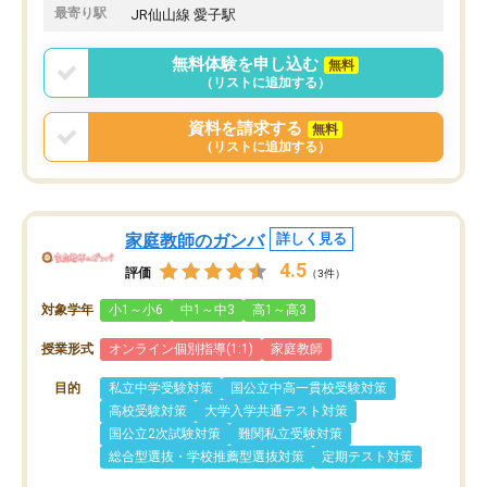
最寄り駅
JR仙山線 愛子駅
無料体験を申し込む
無料
（リストに追加する）
資料を請求する
無料
（リストに追加する）
家庭教師のガンバ
詳しく見る
4.5
評価
（3件）
対象学年
小1～小6
中1～中3
高1～高3
授業形式
オンライン個別指導(1:1)
家庭教師
目的
私立中学受験対策
国公立中高一貫校受験対策
高校受験対策
大学入学共通テスト対策
国公立2次試験対策
難関私立受験対策
総合型選抜・学校推薦型選抜対策
定期テスト対策