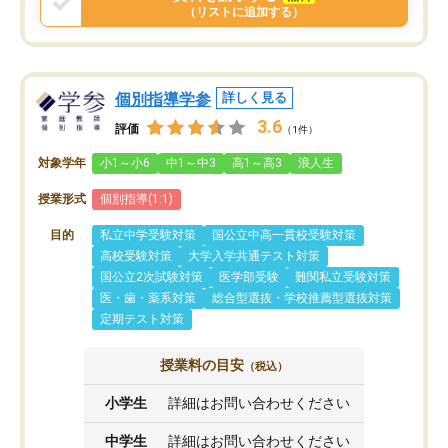
（リストに追加する）
個別指導学参
詳しく見る
3.6
評価
（1件）
対象学年
小1～小6
中1～中3
高1～高3
浪人生
授業形式
個別指導(1:1)
目的
私立中学受験対策
国公立中高一貫校受験対策
高校受験対策
大学入学共通テスト対策
国公立2次試験対策
医学部受験
難関私立受験対策
医・歯・薬系対策
総合型選抜・学校推薦型選抜対策
定期テスト対策
授業料の目安
（税込）
小学生
詳細はお問い合わせください
中学生
詳細はお問い合わせください