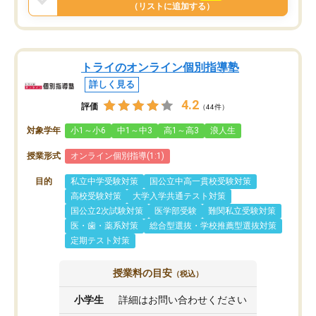
と思います。
（リストに追加する）
トライのオンライン個別指導塾
詳しく見る
4.2
評価
（44件）
対象学年
小1～小6
中1～中3
高1～高3
浪人生
授業形式
オンライン個別指導(1:1)
目的
私立中学受験対策
国公立中高一貫校受験対策
高校受験対策
大学入学共通テスト対策
国公立2次試験対策
医学部受験
難関私立受験対策
医・歯・薬系対策
総合型選抜・学校推薦型選抜対策
定期テスト対策
授業料の目安
（税込）
小学生
詳細はお問い合わせください