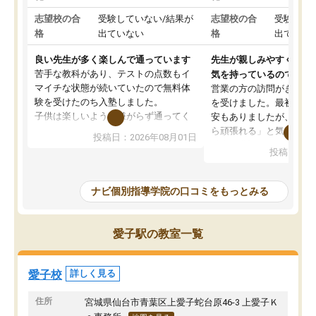
志望校の合
受験していない/結果が
志望校の合
受験して
格
出ていない
格
出ていな
良い先生が多く楽しんで通っています
先生が親しみやすく勉強
苦手な教科があり、テストの点数もイ
気を持っているので安心
マイチな状態が続いていたので無料体
営業の方の訪問がきっか
験を受けたのち入塾しました。
を受けました。最初は続
子供は楽しいようで嫌がらず通ってく
安もありましたが、子ど
れています。
ら頑張れる」と気に入り
投稿日：2026年08月01日
先生は良い方が多く、いつも笑顔で対
以上お世話になっていま
投稿日：20
応して頂けるので安心してお任せする
ても分かりやすく、学校
ことができます。
き方や、子どもに合った
教室は少し狭い印象なので夜の時間帯
方を丁寧に教えてくださ
ナビ個別指導学院の口コミをもっとみる
など生徒さんが多い時間帯は手狭では
が深まっていると感じま
ないかな？と感じます。
熱心で、一人ひとりの苦
また駅前にあるのでアクセスは良いで
握し、復習や講習を通し
愛子駅の教室一覧
すが駐車場がないのでお迎えの際に近
ポートしてくださいます
隣のコインパーキングを利用または路
前より勉強に前向きに取
上駐車をするしかない点が少し不便で
になり、安心して通わせ
愛子校
詳しく見る
す。
感じています。これから
りたいと思える塾です。
住所
宮城県仙台市青葉区上愛子蛇台原46-3 上愛子Ｋ