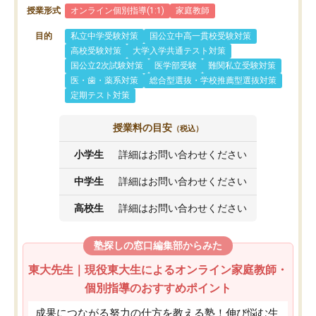
授業形式
オンライン個別指導(1:1)
家庭教師
目的
私立中学受験対策
国公立中高一貫校受験対策
高校受験対策
大学入学共通テスト対策
国公立2次試験対策
医学部受験
難関私立受験対策
医・歯・薬系対策
総合型選抜・学校推薦型選抜対策
定期テスト対策
授業料の目安
（税込）
小学生
詳細はお問い合わせください
中学生
詳細はお問い合わせください
高校生
詳細はお問い合わせください
塾探しの窓口編集部からみた
東大先生｜現役東大生によるオンライン家庭教師・
個別指導のおすすめポイント
成果につながる努力の仕方を教える塾！伸び悩む生