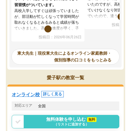
いたのですが、高校に入
習習慣がついています。
ていけなくなり対面の塾
高校入学してすぐは頑張っていました
でいたので、違うアプロ
が、部活動が忙しくなって学習時間が
考えて入りました。地元
取れなくなるとみるみると成績が落ち
投稿日：20
で、当初は模試でD判定
ていきました。高校の進度が早く、子
していたのですが、やは
供も家に帰って勉強の話すると嫌な反
投稿日：2026年06月26日
験勉強に詳しく、先生か
応を示します。東大先生にお願いして
受け合格できました。ま
からは効率的な計画を先生が立ててく
自習室が毎日使えていつ
れるので、親としても安心です。毎日
東大先生｜現役東大生によるオンライン家庭教師・
るのが心強かったようで
使える自習室とかもあり、わからない
個別指導の口コミをもっとみる
謝です。
ところがあれば先生が回答してくれる
のも重宝しています。
愛子駅の教室一覧
オンライン校
詳しく見る
対応エリア
全国
無料体験を申し込む
無料
（リストに追加する）