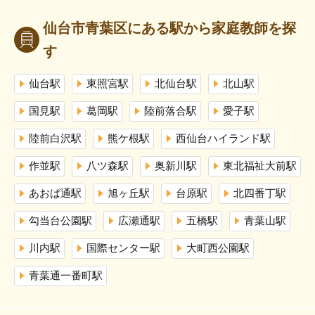
仙台市青葉区にある駅から家庭教師を探
す
仙台駅
東照宮駅
北仙台駅
北山駅
国見駅
葛岡駅
陸前落合駅
愛子駅
陸前白沢駅
熊ケ根駅
西仙台ハイランド駅
作並駅
八ツ森駅
奥新川駅
東北福祉大前駅
あおば通駅
旭ヶ丘駅
台原駅
北四番丁駅
勾当台公園駅
広瀬通駅
五橋駅
青葉山駅
川内駅
国際センター駅
大町西公園駅
青葉通一番町駅