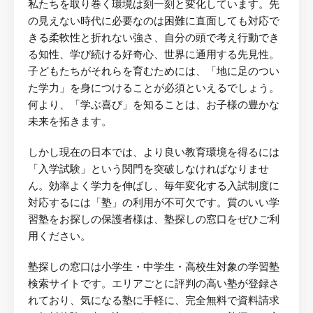
私たちを取り巻く環境は刻一刻と変化しています。先
の見えない時代に必要なのは困難に直面しても対応で
きる柔軟性と折れない強さ、自分の頭で考え行動でき
る知性、学び続ける好奇心、世界に通用する先見性。
子どもたちがそれらを育むためには、「地に足のつい
た学力」を身につけることが必須といえるでしょう。
何より、「学ぶ喜び」を知ることは、お子様の豊かな
未来を拓きます。
しかし現在の日本では、より良い教育環境を得るには
「入学試験」という関門を突破しなければなりませ
ん。効率よく学力を伸ばし、毎年変化する入試制度に
対応するには「塾」の利用が不可欠です。質のいい学
習塾をお探しの保護者様は、塾探しの窓口をぜひご利
用ください。
塾探しの窓口は小学生・中学生・高校生対象の学習塾
検索サイトです。エリアごとに評判の高い塾が登録さ
れており、気になる塾に手軽に、完全無料で資料請求