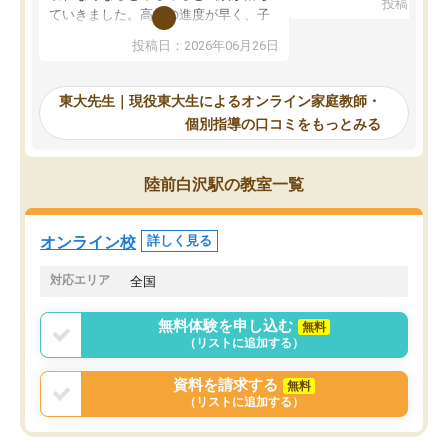
投稿日：20
で、当初は模試でD判定
ていきました。高校の進度が早く、子
していたのですが、やは
供も家に帰って勉強の話すると嫌な反
投稿日：2026年06月26日
験勉強に詳しく、先生か
応を示します。東大先生にお願いして
受け合格できました。ま
からは効率的な計画を先生が立ててく
自習室が毎日使えていつ
れるので、親としても安心です。毎日
東大先生｜現役東大生によるオンライン家庭教師・
るのが心強かったようで
使える自習室とかもあり、わからない
個別指導の口コミをもっとみる
謝です。
ところがあれば先生が回答してくれる
のも重宝しています。
陸前白沢駅の教室一覧
オンライン校
詳しく見る
対応エリア
全国
無料体験を申し込む
無料
（リストに追加する）
資料を請求する
無料
（リストに追加する）