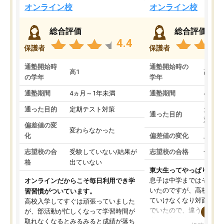
オンライン校
オンライン校
総合評価
総合評価
4.4
保護者
保護者
通塾開始時
通塾開始時の
高1
高3
の学年
学年
通塾期間
4ヵ月～1年未満
通塾期間
4ヵ月
通った目的
定期テスト対策
大学入
通った目的
対策
偏差値の変
変わらなかった
化
偏差値の変化
上がっ
志望校の合
受験していない/結果が
志望校の合格
合格し
格
出ていない
東大生ってやっぱりすご
息子は中学まではそこそ
オンラインだからこそ毎日利用でき学
いたのですが、高校に入
習習慣がついています。
ていけなくなり対面の塾
高校入学してすぐは頑張っていました
でいたので、違うアプロ
が、部活動が忙しくなって学習時間が
考えて入りました。地元
取れなくなるとみるみると成績が落ち