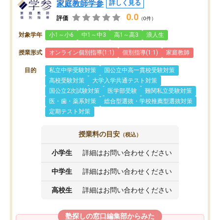
家庭教師学参
詳しく見る
0.0
評価
（0件）
対象学年
小1～小6
中1～中3
高1～高3
浪人生
授業形式
オンライン個別指導(1:1)
個別指導(1:1)
家庭教師
目的
私立中学受験対策
国公立中高一貫校受験対策
高校受験対策
大学入学共通テスト対策
国公立2次試験対策
医学部受験
難関私立受験対策
医・歯・薬系対策
総合型選抜・学校推薦型選抜対策
定期テスト対策
授業料の目安
（税込）
小学生
詳細はお問い合わせください
中学生
詳細はお問い合わせください
高校生
詳細はお問い合わせください
塾探しの窓口編集部からみた