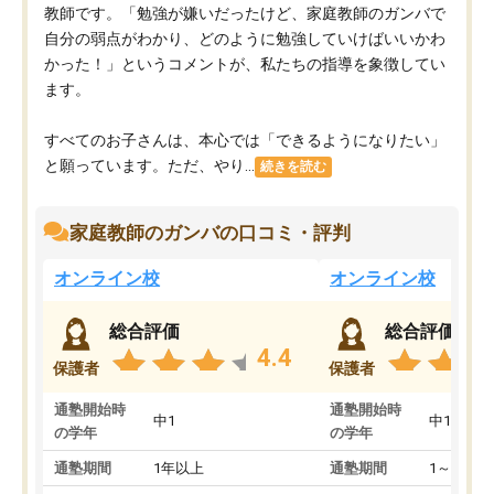
教師です。「勉強が嫌いだったけど、家庭教師のガンバで
自分の弱点がわかり、どのように勉強していけばいいかわ
かった！」というコメントが、私たちの指導を象徴してい
ます。
すべてのお子さんは、本心では「できるようになりたい」
と願っています。ただ、やり...
続きを読む
家庭教師のガンバの口コミ・評判
オンライン校
オンライン校
総合評価
総合評価
4.4
保護者
保護者
通塾開始時
通塾開始時
中1
中1
の学年
の学年
通塾期間
1年以上
通塾期間
1～3ヵ月