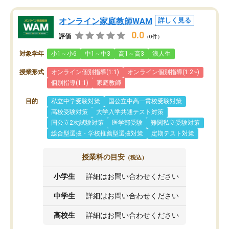
オンライン家庭教師WAM
詳しく見る
0.0
評価
（0件）
対象学年
小1～小6
中1～中3
高1～高3
浪人生
授業形式
オンライン個別指導(1:1)
オンライン個別指導(1:2~)
個別指導(1:1)
家庭教師
目的
私立中学受験対策
国公立中高一貫校受験対策
高校受験対策
大学入学共通テスト対策
国公立2次試験対策
医学部受験
難関私立受験対策
総合型選抜・学校推薦型選抜対策
定期テスト対策
授業料の目安
（税込）
小学生
詳細はお問い合わせください
中学生
詳細はお問い合わせください
高校生
詳細はお問い合わせください