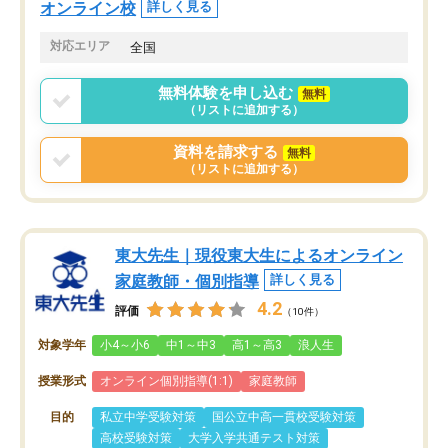
オンライン校
詳しく見る
対応エリア
全国
無料体験を申し込む
無料
（リストに追加する）
資料を請求する
無料
（リストに追加する）
東大先生｜現役東大生によるオンライン
家庭教師・個別指導
詳しく見る
4.2
評価
（10件）
対象学年
小4～小6
中1～中3
高1～高3
浪人生
授業形式
オンライン個別指導(1:1)
家庭教師
目的
私立中学受験対策
国公立中高一貫校受験対策
高校受験対策
大学入学共通テスト対策