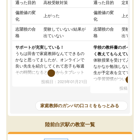
通った目的
高校受験対策
通った目的
定期テス
偏差値の変
偏差値の変
上がった
上がった
化
化
志望校の合
受験していない/結果が
志望校の合
受験して
格
出ていない
格
出ていな
サポートが充実している！
学校の教科書のポイント
うちは田舎で家庭教師なんてできるの
く教えてもらえている
かなと思ってましたが、オンラインで
体験授業を受けて入塾し
良い先生を紹介してくれて息子も毎週
なかなか勉強しない息子
その時間になると自分からタブレット
生が予定表を立ててくれ
を開いてzoomを繋げるようになりまし
つ学習習慣がついてきま
投稿日：2025年01月21日
た！5科目なんでもOKなのもとても気
オンラインで週に一度の
投稿日：20
に入っています
指導が無い日も予定表に
成績もだいぶ下の方でしたが、通い始
したり、LINEでわから
めて1年ほどだった今では平均点以上の
問できるのでとても助か
家庭教師のガンバの口コミをもっとみる
科目が増えてきました！あと1年受験ま
であるので無料の週末教室を使用しな
がら頑張って欲しいと思います！
陸前白沢駅の教室一覧