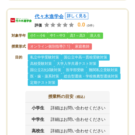
代々木進学会
詳しく見る
0.0
評価
（0件）
対象学年
小1～小6
中1～中3
高1～高3
浪人生
授業形式
オンライン個別指導(1:1)
家庭教師
目的
私立中学受験対策
国公立中高一貫校受験対策
高校受験対策
大学入学共通テスト対策
国公立2次試験対策
医学部受験
難関私立受験対策
医・歯・薬系対策
総合型選抜・学校推薦型選抜対策
定期テスト対策
授業料の目安
（税込）
小学生
詳細はお問い合わせください
中学生
詳細はお問い合わせください
高校生
詳細はお問い合わせください