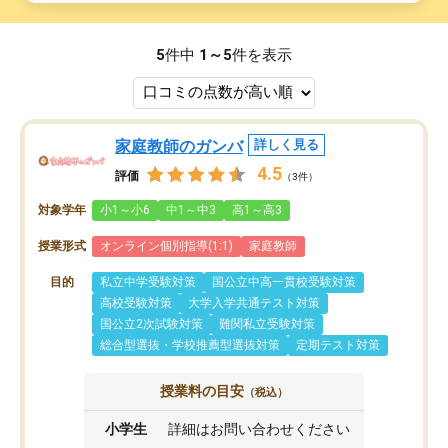
5
件中
1～5
件を表示
家庭教師のガンバ
詳しく見る
4.5
評価
（3件）
対象学年
小1～小6
中1～中3
高1～高3
授業形式
オンライン個別指導(1:1)
家庭教師
目的
私立中学受験対策
国公立中高一貫校受験対策
高校受験対策
大学入学共通テスト対策
国公立2次試験対策
難関私立受験対策
総合型選抜・学校推薦型選抜対策
定期テスト対策
授業料の目安
（税込）
小学生
詳細はお問い合わせください