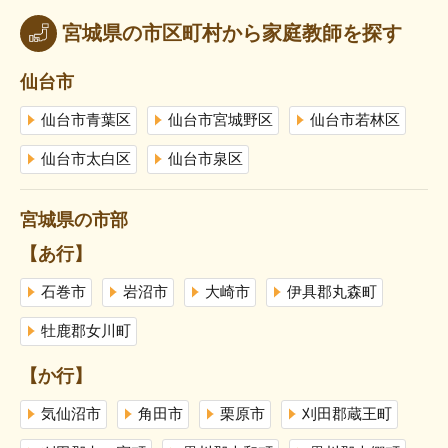
宮城県の市区町村から家庭教師を探す
仙台市
仙台市青葉区
仙台市宮城野区
仙台市若林区
仙台市太白区
仙台市泉区
宮城県の市部
【あ行】
石巻市
岩沼市
大崎市
伊具郡丸森町
牡鹿郡女川町
【か行】
気仙沼市
角田市
栗原市
刈田郡蔵王町