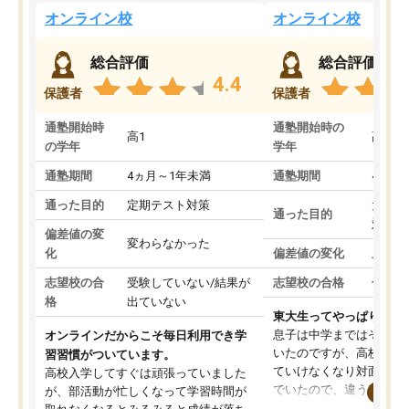
オンライン校
オンライン校
総合評価
総合評価
4.4
保護者
保護者
通塾開始時
通塾開始時の
高1
高3
の学年
学年
通塾期間
4ヵ月～1年未満
通塾期間
4ヵ月
通った目的
定期テスト対策
大学入
通った目的
対策
偏差値の変
変わらなかった
化
偏差値の変化
上がっ
志望校の合
受験していない/結果が
志望校の合格
合格し
格
出ていない
東大生ってやっぱりすご
息子は中学まではそこそ
オンラインだからこそ毎日利用でき学
いたのですが、高校に入
習習慣がついています。
ていけなくなり対面の塾
高校入学してすぐは頑張っていました
でいたので、違うアプロ
が、部活動が忙しくなって学習時間が
考えて入りました。地元