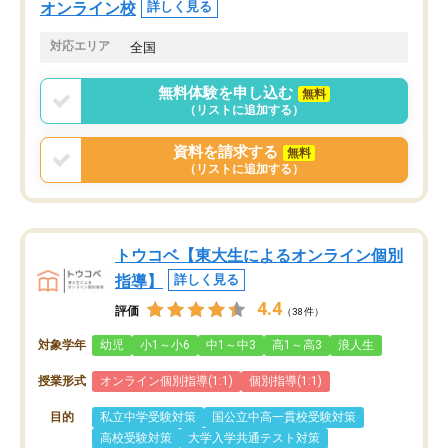
オンライン校
詳しく見る
対応エリア
全国
無料体験を申し込む
無料
（リストに追加する）
資料を請求する
無料
（リストに追加する）
トウコベ【東大生によるオンライン個別
指導】
詳しく見る
4.4
評価
（38件）
対象学年
幼児
小1～小6
中1～中3
高1～高3
浪人生
授業形式
オンライン個別指導(1:1)
個別指導(1:1)
目的
私立中学受験対策
国公立中高一貫校受験対策
高校受験対策
大学入学共通テスト対策