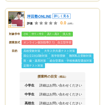
坪田塾ONLINE
詳しく見る
0.0
評価
（0件）
対象学年
小6
中1～中3
高1～高3
浪人生
授業形式
オンライン個別指導(1:1)
自立型学習
目的
高校受験対策
大学入学共通テスト対策
国公立2次試験対策
医学部受験
難関私立受験対策
医・歯・薬系対策
総合型選抜・学校推薦型選抜対策
定期テスト対策
授業料の目安
（税込）
小学生
詳細はお問い合わせください
中学生
詳細はお問い合わせください
高校生
詳細はお問い合わせください