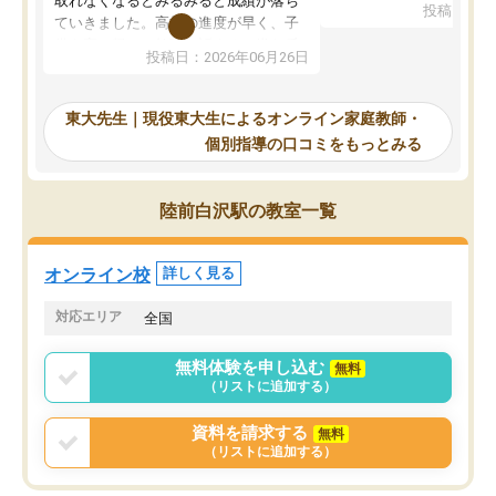
取れなくなるとみるみると成績が落ち
投稿日：20
で、当初は模試でD判定
ていきました。高校の進度が早く、子
していたのですが、やは
供も家に帰って勉強の話すると嫌な反
投稿日：2026年06月26日
験勉強に詳しく、先生か
応を示します。東大先生にお願いして
受け合格できました。ま
からは効率的な計画を先生が立ててく
自習室が毎日使えていつ
れるので、親としても安心です。毎日
東大先生｜現役東大生によるオンライン家庭教師・
るのが心強かったようで
使える自習室とかもあり、わからない
個別指導の口コミをもっとみる
謝です。
ところがあれば先生が回答してくれる
のも重宝しています。
陸前白沢駅の教室一覧
オンライン校
詳しく見る
対応エリア
全国
無料体験を申し込む
無料
（リストに追加する）
資料を請求する
無料
（リストに追加する）