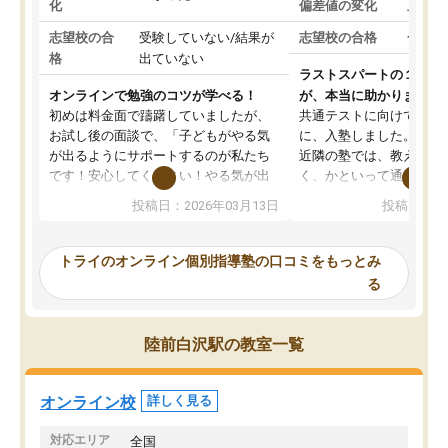
化
偏差値の変化
上がっ
志望校の合
受験していない/結果が
志望校の合格
合格し
格
出ていない
ラストスパートの１か月
オンラインで勉強のコツが学べる！
が、本当に助かりました
初めは料金面で躊躇していましたが、
共通テストに向けての追
お試し後の面談で、「子どもがやる気
に、入塾しました。田舎
が出るようにサポートするのが私たち
近隣の塾では、教えても
です！安心してください！やる気が出
く、かといって通うには
ないのは私たち講師の責任です」と言
が、トライならオンライ
投稿日：2026年03月13日
投稿日：20
ってくださり、確かに！と考えて、思
可能なので本当に助かり
い切って入塾しました。英語が苦手だ
テストの内容重視でした
ったんですが、学生の先生から学ぶこ
らないところをピンポイ
トライのオンライン個別指導塾の口コミをもっとみ
とで、勉強のコツみたいなものをつか
頂いて、とてもわかりや
る
み、徐々に成績が上がったらいいなと
していました。一生を左
思っていました。何が今足りないのか
スト、多少お金がかかっ
を的確に指導いただき、子どももびっ
思い切って入塾してよか
陸前白沢駅の教室一覧
くりするほど楽しんでやる気を持って
塾を受けています。狙い通り、少しず
つ成績も上がり、苦手意識も無くなっ
オンライン校
詳しく見る
てきたので、さらに苦手な数学も追加
でお願いしました。来年の高校受験に
対応エリア
全国