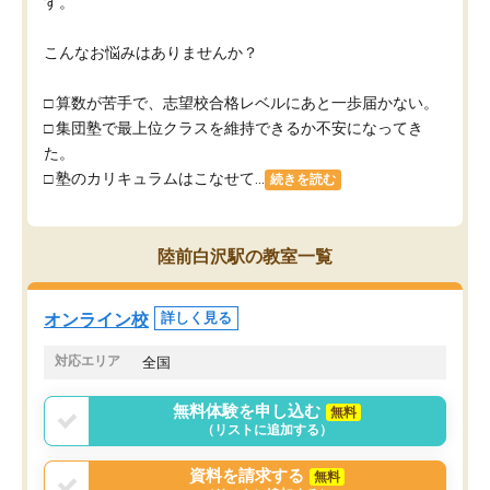
す。
こんなお悩みはありませんか？
□ 算数が苦手で、志望校合格レベルにあと一歩届かない。
□ 集団塾で最上位クラスを維持できるか不安になってき
た。
□ 塾のカリキュラムはこなせて...
続きを読む
陸前白沢駅の教室一覧
オンライン校
詳しく見る
対応エリア
全国
無料体験を申し込む
無料
（リストに追加する）
資料を請求する
無料