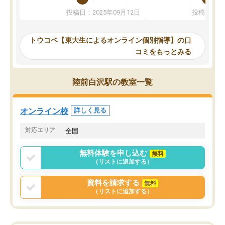
か、オプションは付帯するかなど選ぶ
教科でも)。受講科目や
投稿日：2025年09月12日
投稿日：20
事が出来ました。
めれるので、個人に合っ
講師とのマッチング後講師との初回ミ
ると思います。カリキュ
ーティングを行い、その講師で良いか
いなのがあり(有料)、受
トウコベ【東大生によるオンライン個別指導】の口
他の講師を希望するか子供との相性も
ことをどんなスケジュー
コミをもっとみる
見てから講師を決定する事ができま
くか相談したのですが、
す。
ち期待したものではなく
うちの子は、初回面談の講師の方で決
内容でした。それでも明
陸前白沢駅の教室一覧
定しました。
やる気も出ましたし、苦
くなってきたようなので
オンラインツールを使用した単語帳の
お願いして良かったと思
オンライン校
詳しく見る
共有があり宿題もそちらで出される形
も合わなければチェンジ
でした。
娘は3科目ともずっと同
対応エリア
全国
2ヶ月で担当講師の方がお辞めになると
言う事で講師変更の申し出があり、あ
無料体験を申し込む
無料
まりに短期での変更だった為、塾に通
（リストに追加する）
う事にして退会しました。遅れも取り
戻せ、授業内容や講師の方は良かった
資料を請求する
無料
と思います。
（リストに追加する）