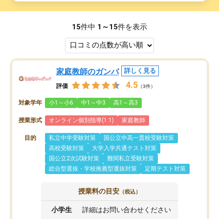
15
件中
1～15
件を表示
家庭教師のガンバ
詳しく見る
4.5
評価
（3件）
対象学年
小1～小6
中1～中3
高1～高3
授業形式
オンライン個別指導(1:1)
家庭教師
目的
私立中学受験対策
国公立中高一貫校受験対策
高校受験対策
大学入学共通テスト対策
国公立2次試験対策
難関私立受験対策
総合型選抜・学校推薦型選抜対策
定期テスト対策
授業料の目安
（税込）
小学生
詳細はお問い合わせください