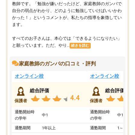
教師です。「勉強が嫌いだったけど、家庭教師のガンバで
自分の弱点がわかり、どのように勉強していけばいいかわ
かった！」というコメントが、私たちの指導を象徴してい
ます。
すべてのお子さんは、本心では「できるようになりたい」
と願っています。ただ、やり...
続きを読む
家庭教師のガンバの口コミ・評判
オンライン校
オンライン校
総合評価
総合評価
4.4
保護者
保護者
通塾開始時
通塾開始時
中1
中1
の学年
の学年
通塾期間
1年以上
通塾期間
1～3ヵ月