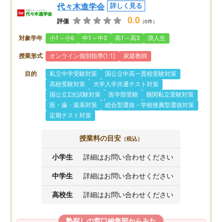
代々木進学会
詳しく見る
0.0
評価
（0件）
対象学年
小1～小6
中1～中3
高1～高3
浪人生
授業形式
オンライン個別指導(1:1)
家庭教師
目的
私立中学受験対策
国公立中高一貫校受験対策
高校受験対策
大学入学共通テスト対策
国公立2次試験対策
医学部受験
難関私立受験対策
医・歯・薬系対策
総合型選抜・学校推薦型選抜対策
定期テスト対策
授業料の目安
（税込）
小学生
詳細はお問い合わせください
中学生
詳細はお問い合わせください
高校生
詳細はお問い合わせください
塾探しの窓口編集部からみた