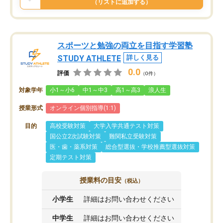
（リストに追加する）
スポーツと勉強の両立を目指す学習塾
STUDY ATHLETE
詳しく見る
0.0
評価
（0件）
対象学年
小1～小6
中1～中3
高1～高3
浪人生
授業形式
オンライン個別指導(1:1)
目的
高校受験対策
大学入学共通テスト対策
国公立2次試験対策
難関私立受験対策
医・歯・薬系対策
総合型選抜・学校推薦型選抜対策
定期テスト対策
授業料の目安
（税込）
小学生
詳細はお問い合わせください
中学生
詳細はお問い合わせください