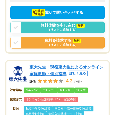
向けて頑張っています。
通話
電話で問い合わせする
無料
無料体験を申し込む
無料
（リストに追加する）
資料を請求する
無料
（リストに追加する）
東大先生｜現役東大生によるオンライン
家庭教師・個別指導
詳しく見る
4.2
評価
（10件）
対象学年
小4～小6
中1～中3
高1～高3
浪人生
授業形式
オンライン個別指導(1:1)
家庭教師
目的
私立中学受験対策
国公立中高一貫校受験対策
高校受験対策
大学入学共通テスト対策