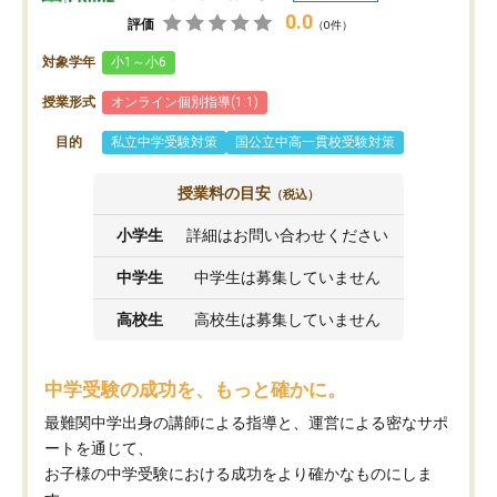
0.0
評価
（0件）
対象学年
小1～小6
授業形式
オンライン個別指導(1:1)
目的
私立中学受験対策
国公立中高一貫校受験対策
授業料の目安
（税込）
小学生
詳細はお問い合わせください
中学生
中学生は募集していません
高校生
高校生は募集していません
中学受験の成功を、もっと確かに。
最難関中学出身の講師による指導と、運営による密なサポ
ートを通じて、
お子様の中学受験における成功をより確かなものにしま