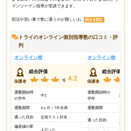
マンツーマン指導が受講できます。
部活や習い事で塾に通うのが難しいお...
続きを読む
トライのオンライン個別指導塾の口コミ・評
判
オンライン校
オンライン校
総合評価
総合評価
4.2
保護者
保護者
通塾開始時
通塾開始時の
中2
高3
の学年
学年
通塾期間
4ヵ月～1年未満
通塾期間
1～3
通った目的
定期テスト対策
大学入
通った目的
対策
偏差値の変
上がった