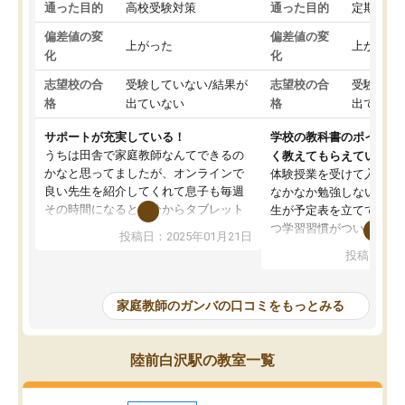
通った目的
高校受験対策
通った目的
定期テス
偏差値の変
偏差値の変
上がった
上がった
化
化
志望校の合
受験していない/結果が
志望校の合
受験して
格
出ていない
格
出ていな
サポートが充実している！
学校の教科書のポイント
うちは田舎で家庭教師なんてできるの
く教えてもらえている
かなと思ってましたが、オンラインで
体験授業を受けて入塾し
良い先生を紹介してくれて息子も毎週
なかなか勉強しない息子
その時間になると自分からタブレット
生が予定表を立ててくれ
を開いてzoomを繋げるようになりまし
つ学習習慣がついてきま
投稿日：2025年01月21日
た！5科目なんでもOKなのもとても気
オンラインで週に一度の
投稿日：20
に入っています
指導が無い日も予定表に
成績もだいぶ下の方でしたが、通い始
したり、LINEでわから
めて1年ほどだった今では平均点以上の
問できるのでとても助か
家庭教師のガンバの口コミをもっとみる
科目が増えてきました！あと1年受験ま
であるので無料の週末教室を使用しな
がら頑張って欲しいと思います！
陸前白沢駅の教室一覧