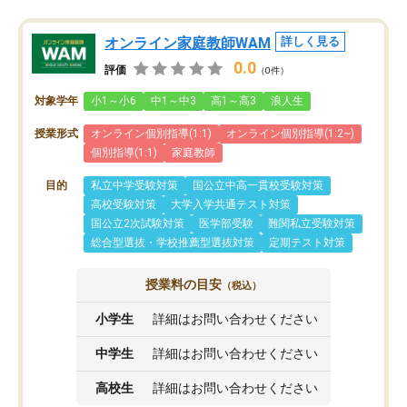
オンライン家庭教師WAM
詳しく見る
0.0
評価
（0件）
対象学年
小1～小6
中1～中3
高1～高3
浪人生
授業形式
オンライン個別指導(1:1)
オンライン個別指導(1:2~)
個別指導(1:1)
家庭教師
目的
私立中学受験対策
国公立中高一貫校受験対策
高校受験対策
大学入学共通テスト対策
国公立2次試験対策
医学部受験
難関私立受験対策
総合型選抜・学校推薦型選抜対策
定期テスト対策
授業料の目安
（税込）
小学生
詳細はお問い合わせください
中学生
詳細はお問い合わせください
高校生
詳細はお問い合わせください