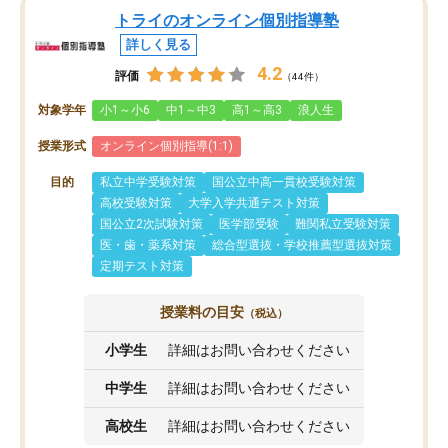
トライのオンライン個別指導塾
詳しく見る
4.2
評価
（44件）
対象学年
小1～小6
中1～中3
高1～高3
浪人生
授業形式
オンライン個別指導(1:1)
目的
私立中学受験対策
国公立中高一貫校受験対策
高校受験対策
大学入学共通テスト対策
国公立2次試験対策
医学部受験
難関私立受験対策
医・歯・薬系対策
総合型選抜・学校推薦型選抜対策
定期テスト対策
授業料の目安
（税込）
小学生
詳細はお問い合わせください
中学生
詳細はお問い合わせください
高校生
詳細はお問い合わせください