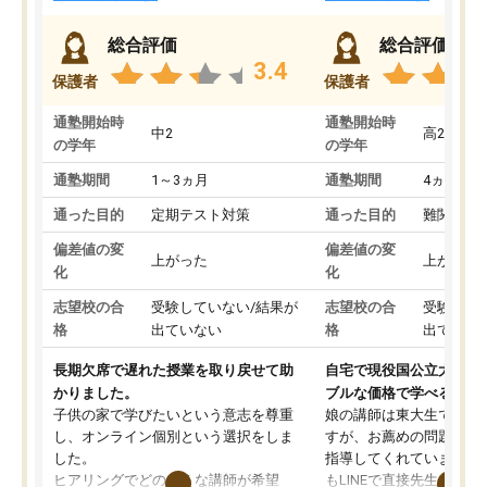
総合評価
総合評価
3.4
保護者
保護者
通塾開始時
通塾開始時
中2
高2
の学年
の学年
通塾期間
1～3ヵ月
通塾期間
4ヵ月～1
通った目的
定期テスト対策
通った目的
難関私立
偏差値の変
偏差値の変
上がった
上がった
化
化
志望校の合
受験していない/結果が
志望校の合
受験して
格
出ていない
格
出ていな
長期欠席で遅れた授業を取り戻せて助
自宅で現役国公立大学生
かりました。
ブルな価格で学べる
子供の家で学びたいという意志を尊重
娘の講師は東大生では無
し、オンライン個別という選択をしま
すが、お薦めの問題集や
した。
指導してくれています。2
ヒアリングでどのような講師が希望
もLINEで直接先生に質問