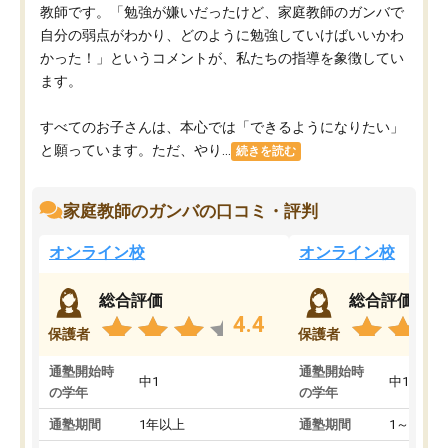
教師です。「勉強が嫌いだったけど、家庭教師のガンバで
自分の弱点がわかり、どのように勉強していけばいいかわ
かった！」というコメントが、私たちの指導を象徴してい
ます。
すべてのお子さんは、本心では「できるようになりたい」
と願っています。ただ、やり...
続きを読む
家庭教師のガンバの口コミ・評判
オンライン校
オンライン校
総合評価
総合評価
4.4
保護者
保護者
通塾開始時
通塾開始時
中1
中1
の学年
の学年
通塾期間
1年以上
通塾期間
1～3ヵ月