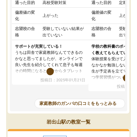
通った目的
高校受験対策
通った目的
定期テス
偏差値の変
偏差値の変
上がった
上がった
化
化
志望校の合
受験していない/結果が
志望校の合
受験して
格
出ていない
格
出ていな
サポートが充実している！
学校の教科書のポイント
うちは田舎で家庭教師なんてできるの
く教えてもらえている
かなと思ってましたが、オンラインで
体験授業を受けて入塾し
良い先生を紹介してくれて息子も毎週
なかなか勉強しない息子
その時間になると自分からタブレット
生が予定表を立ててくれ
を開いてzoomを繋げるようになりまし
つ学習習慣がついてきま
投稿日：2025年01月21日
た！5科目なんでもOKなのもとても気
オンラインで週に一度の
投稿日：20
に入っています
指導が無い日も予定表に
成績もだいぶ下の方でしたが、通い始
したり、LINEでわから
めて1年ほどだった今では平均点以上の
問できるのでとても助か
家庭教師のガンバの口コミをもっとみる
科目が増えてきました！あと1年受験ま
であるので無料の週末教室を使用しな
がら頑張って欲しいと思います！
岩出山駅の教室一覧