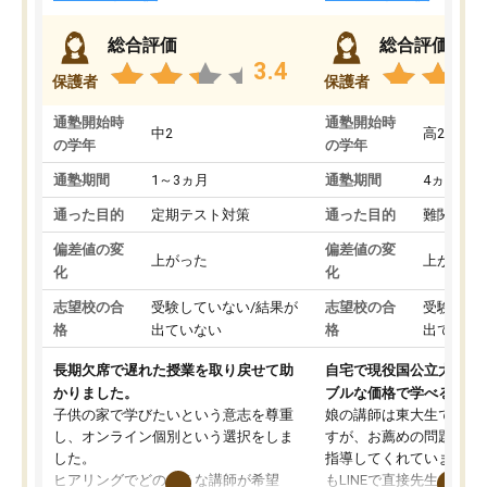
総合評価
総合評価
3.4
保護者
保護者
通塾開始時
通塾開始時
中2
高2
の学年
の学年
通塾期間
1～3ヵ月
通塾期間
4ヵ月～1
通った目的
定期テスト対策
通った目的
難関私立
偏差値の変
偏差値の変
上がった
上がった
化
化
志望校の合
受験していない/結果が
志望校の合
受験して
格
出ていない
格
出ていな
長期欠席で遅れた授業を取り戻せて助
自宅で現役国公立大学生
かりました。
ブルな価格で学べる
子供の家で学びたいという意志を尊重
娘の講師は東大生では無
し、オンライン個別という選択をしま
すが、お薦めの問題集や
した。
指導してくれています。2
ヒアリングでどのような講師が希望
もLINEで直接先生に質問