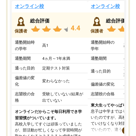
オンライン校
オンライン校
総合評価
総合評価
4.4
保護者
保護者
通塾開始時
通塾開始時の
高1
高3
の学年
学年
通塾期間
4ヵ月～1年未満
通塾期間
4ヵ月
通った目的
定期テスト対策
大学入
通った目的
対策
偏差値の変
変わらなかった
化
偏差値の変化
上がっ
志望校の合
受験していない/結果が
志望校の合格
合格し
格
出ていない
東大生ってやっぱりすご
息子は中学まではそこそ
オンラインだからこそ毎日利用でき学
いたのですが、高校に入
習習慣がついています。
ていけなくなり対面の塾
高校入学してすぐは頑張っていました
でいたので、違うアプロ
が、部活動が忙しくなって学習時間が
考えて入りました。地元