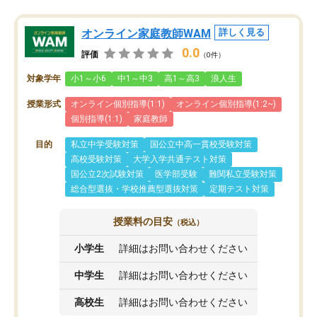
オンライン家庭教師WAM
詳しく見る
0.0
評価
（0件）
対象学年
小1～小6
中1～中3
高1～高3
浪人生
授業形式
オンライン個別指導(1:1)
オンライン個別指導(1:2~)
個別指導(1:1)
家庭教師
目的
私立中学受験対策
国公立中高一貫校受験対策
高校受験対策
大学入学共通テスト対策
国公立2次試験対策
医学部受験
難関私立受験対策
総合型選抜・学校推薦型選抜対策
定期テスト対策
授業料の目安
（税込）
小学生
詳細はお問い合わせください
中学生
詳細はお問い合わせください
高校生
詳細はお問い合わせください