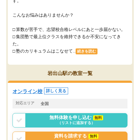
す。
こんなお悩みはありませんか？
□ 算数が苦手で、志望校合格レベルにあと一歩届かない。
□ 集団塾で最上位クラスを維持できるか不安になってき
た。
□ 塾のカリキュラムはこなせて...
続きを読む
岩出山駅の教室一覧
オンライン校
詳しく見る
対応エリア
全国
無料体験を申し込む
無料
（リストに追加する）
資料を請求する
無料