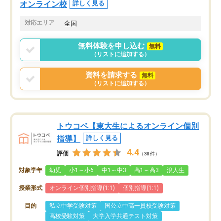
オンライン校
詳しく見る
対応エリア
全国
無料体験を申し込む
無料
（リストに追加する）
資料を請求する
無料
（リストに追加する）
トウコベ【東大生によるオンライン個別
指導】
詳しく見る
4.4
評価
（38件）
対象学年
幼児
小1～小6
中1～中3
高1～高3
浪人生
授業形式
オンライン個別指導(1:1)
個別指導(1:1)
目的
私立中学受験対策
国公立中高一貫校受験対策
高校受験対策
大学入学共通テスト対策