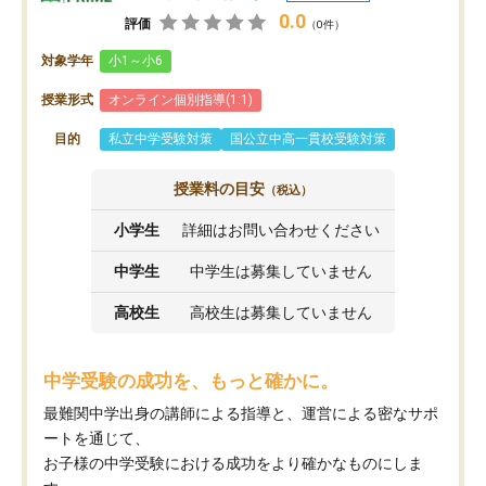
0.0
評価
（0件）
対象学年
小1～小6
授業形式
オンライン個別指導(1:1)
目的
私立中学受験対策
国公立中高一貫校受験対策
授業料の目安
（税込）
小学生
詳細はお問い合わせください
中学生
中学生は募集していません
高校生
高校生は募集していません
中学受験の成功を、もっと確かに。
最難関中学出身の講師による指導と、運営による密なサポ
ートを通じて、
お子様の中学受験における成功をより確かなものにしま