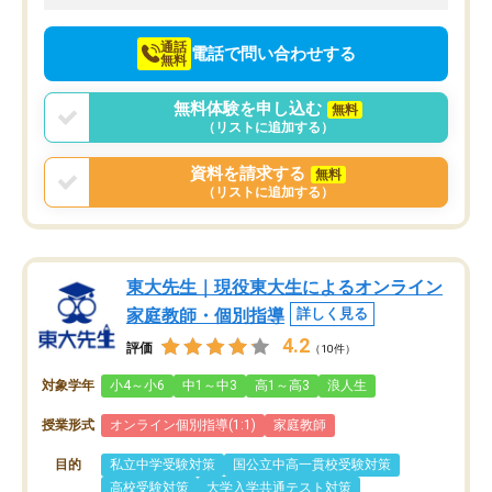
向けて頑張っています。
通話
電話で問い合わせする
無料
無料体験を申し込む
無料
（リストに追加する）
資料を請求する
無料
（リストに追加する）
東大先生｜現役東大生によるオンライン
家庭教師・個別指導
詳しく見る
4.2
評価
（10件）
対象学年
小4～小6
中1～中3
高1～高3
浪人生
授業形式
オンライン個別指導(1:1)
家庭教師
目的
私立中学受験対策
国公立中高一貫校受験対策
高校受験対策
大学入学共通テスト対策