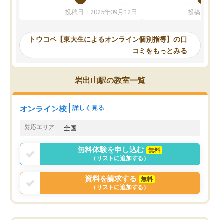
か、オプションは付帯するかなど選ぶ
教科でも)。受講科目や
投稿日：2025年09月12日
投稿日：20
事が出来ました。
めれるので、個人に合っ
講師とのマッチング後講師との初回ミ
ると思います。カリキュ
ーティングを行い、その講師で良いか
いなのがあり(有料)、受
トウコベ【東大生によるオンライン個別指導】の口
他の講師を希望するか子供との相性も
ことをどんなスケジュー
コミをもっとみる
見てから講師を決定する事ができま
くか相談したのですが、
す。
ち期待したものではなく
うちの子は、初回面談の講師の方で決
内容でした。それでも明
岩出山駅の教室一覧
定しました。
やる気も出ましたし、苦
くなってきたようなので
オンラインツールを使用した単語帳の
お願いして良かったと思
オンライン校
詳しく見る
共有があり宿題もそちらで出される形
も合わなければチェンジ
でした。
娘は3科目ともずっと同
対応エリア
全国
2ヶ月で担当講師の方がお辞めになると
言う事で講師変更の申し出があり、あ
無料体験を申し込む
無料
まりに短期での変更だった為、塾に通
（リストに追加する）
う事にして退会しました。遅れも取り
戻せ、授業内容や講師の方は良かった
資料を請求する
無料
と思います。
（リストに追加する）