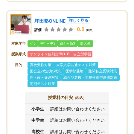
坪田塾ONLINE
詳しく見る
0.0
評価
（0件）
対象学年
小6
中1～中3
高1～高3
浪人生
授業形式
オンライン個別指導(1:1)
自立型学習
目的
高校受験対策
大学入学共通テスト対策
国公立2次試験対策
医学部受験
難関私立受験対策
医・歯・薬系対策
総合型選抜・学校推薦型選抜対策
定期テスト対策
授業料の目安
（税込）
小学生
詳細はお問い合わせください
中学生
詳細はお問い合わせください
高校生
詳細はお問い合わせください