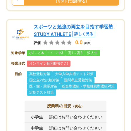
（リストに追加する）
スポーツと勉強の両立を目指す学習塾
STUDY ATHLETE
詳しく見る
0.0
評価
（0件）
対象学年
小1～小6
中1～中3
高1～高3
浪人生
授業形式
オンライン個別指導(1:1)
目的
高校受験対策
大学入学共通テスト対策
国公立2次試験対策
難関私立受験対策
医・歯・薬系対策
総合型選抜・学校推薦型選抜対策
定期テスト対策
授業料の目安
（税込）
小学生
詳細はお問い合わせください
中学生
詳細はお問い合わせください