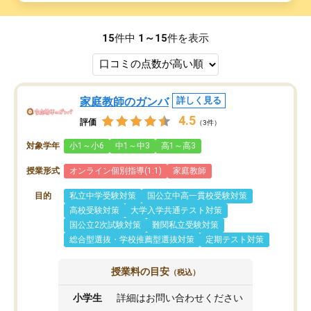
15
件中
1～15
件を表示
家庭教師のガンバ
詳しく見る
4.5
評価
（3件）
対象学年
小1～小6
中1～中3
高1～高3
授業形式
オンライン個別指導(1:1)
家庭教師
目的
私立中学受験対策
国公立中高一貫校受験対策
高校受験対策
大学入学共通テスト対策
国公立2次試験対策
難関私立受験対策
総合型選抜・学校推薦型選抜対策
定期テスト対策
授業料の目安
（税込）
小学生
詳細はお問い合わせください