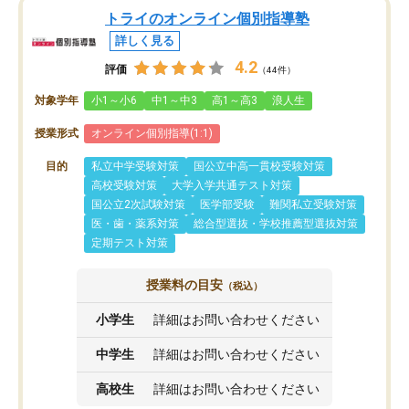
トライのオンライン個別指導塾
詳しく見る
4.2
評価
（44件）
対象学年
小1～小6
中1～中3
高1～高3
浪人生
授業形式
オンライン個別指導(1:1)
目的
私立中学受験対策
国公立中高一貫校受験対策
高校受験対策
大学入学共通テスト対策
国公立2次試験対策
医学部受験
難関私立受験対策
医・歯・薬系対策
総合型選抜・学校推薦型選抜対策
定期テスト対策
授業料の目安
（税込）
小学生
詳細はお問い合わせください
中学生
詳細はお問い合わせください
高校生
詳細はお問い合わせください