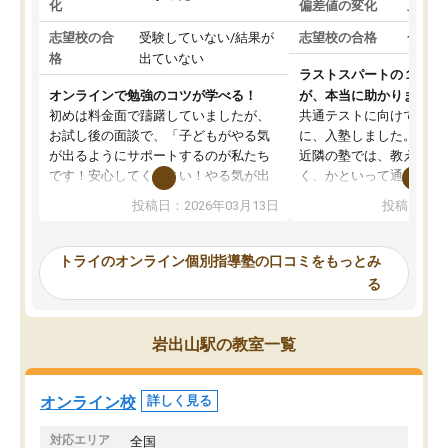
化
偏差値の変化
上がっ
志望校の合
受験していない/結果が
志望校の合格
合格し
格
出ていない
ラストスパートの１か月
オンラインで勉強のコツが学べる！
が、本当に助かりました
初めは料金面で躊躇していましたが、
共通テストに向けての追
お試し後の面談で、「子どもがやる気
に、入塾しました。田舎
が出るようにサポートするのが私たち
近隣の塾では、教えても
です！安心してください！やる気が出
く、かといって通うには
ないのは私たち講師の責任です」と言
が、トライならオンライ
投稿日：2026年03月13日
投稿日：20
ってくださり、確かに！と考えて、思
可能なので本当に助かり
い切って入塾しました。英語が苦手だ
テストの内容重視でした
ったんですが、学生の先生から学ぶこ
らないところをピンポイ
トライのオンライン個別指導塾の口コミをもっとみ
とで、勉強のコツみたいなものをつか
頂いて、とてもわかりや
る
み、徐々に成績が上がったらいいなと
していました。一生を左
思っていました。何が今足りないのか
スト、多少お金がかかっ
を的確に指導いただき、子どももびっ
思い切って入塾してよか
岩出山駅の教室一覧
くりするほど楽しんでやる気を持って
塾を受けています。狙い通り、少しず
つ成績も上がり、苦手意識も無くなっ
オンライン校
詳しく見る
てきたので、さらに苦手な数学も追加
でお願いしました。来年の高校受験に
対応エリア
全国