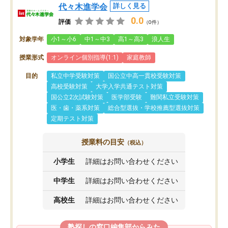
代々木進学会
詳しく見る
0.0
評価
（0件）
対象学年
小1～小6
中1～中3
高1～高3
浪人生
授業形式
オンライン個別指導(1:1)
家庭教師
目的
私立中学受験対策
国公立中高一貫校受験対策
高校受験対策
大学入学共通テスト対策
国公立2次試験対策
医学部受験
難関私立受験対策
医・歯・薬系対策
総合型選抜・学校推薦型選抜対策
定期テスト対策
授業料の目安
（税込）
小学生
詳細はお問い合わせください
中学生
詳細はお問い合わせください
高校生
詳細はお問い合わせください
塾探しの窓口編集部からみた