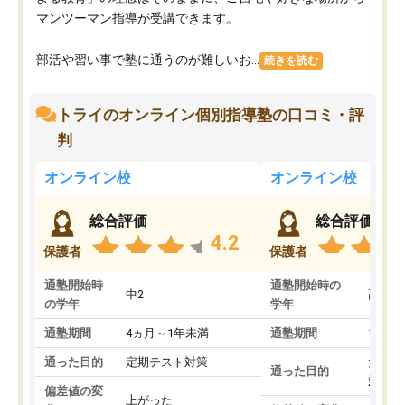
マンツーマン指導が受講できます。
部活や習い事で塾に通うのが難しいお...
続きを読む
トライのオンライン個別指導塾の口コミ・評
判
オンライン校
オンライン校
総合評価
総合評価
4.2
保護者
保護者
通塾開始時
通塾開始時の
中2
高3
の学年
学年
通塾期間
4ヵ月～1年未満
通塾期間
1～3
通った目的
定期テスト対策
大学入
通った目的
対策
偏差値の変
上がった