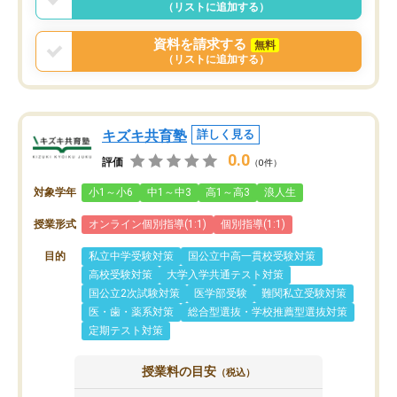
（リストに追加する）
資料を請求する
無料
（リストに追加する）
キズキ共育塾
詳しく見る
0.0
評価
（0件）
対象学年
小1～小6
中1～中3
高1～高3
浪人生
授業形式
オンライン個別指導(1:1)
個別指導(1:1)
目的
私立中学受験対策
国公立中高一貫校受験対策
高校受験対策
大学入学共通テスト対策
国公立2次試験対策
医学部受験
難関私立受験対策
医・歯・薬系対策
総合型選抜・学校推薦型選抜対策
定期テスト対策
授業料の目安
（税込）