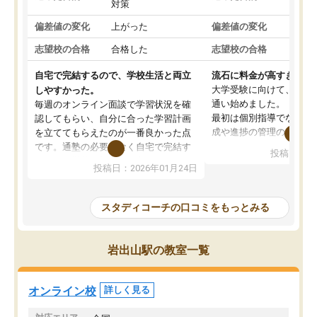
対策
策
偏差値の変化
上がった
偏差値の変化
変わ
志望校の合格
合格した
志望校の合格
合格
自宅で完結するので、学校生活と両立
流石に料金が高すぎる
大学受験に向けて、高2
しやすかった。
通い始めました。
毎週のオンライン面談で学習状況を確
最初は個別指導でなく、
認してもらい、自分に合った学習計画
成や進捗の管理のみのコ
を立ててもらえたのが一番良かった点
ていましたが、あまり効
です。通塾の必要がなく自宅で完結す
投稿日：20
じ個別指導コースに変更
るため、学校や部活と両立しやすかっ
投稿日：2026年01月24日
講師には早稲田大学生の
たです。コーチが現役大学生で相談し
れましたが、はっきり言
やすく、勉強面だけでなく受験期の不
性が良くなかったです。
安も気軽に話せました。勉強習慣が身
スタディコーチの口コミをもっとみる
モチベーションが上がら
についたと感じています。また、チャ
にやめてしまいました。
ットで質問できるのも便利でした。一
追加で料金を払うことで
人では迷いがちだった受験勉強を、最
岩出山駅の教室一覧
方に変更することも可能
後まで続けられたのはこの塾のおかげ
の方の予定が空いていな
だと思います。
そもそも月謝が高い塾な
オンライン校
詳しく見る
人には合わないと思いま
総合してあまりお勧めで