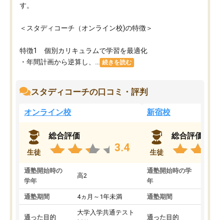
す。
＜スタディコーチ（オンライン校)の特徴＞
特徴1 個別カリキュラムで学習を最適化
・年間計画から逆算し、...
続きを読む
スタディコーチの口コミ・評判
オンライン校
新宿校
総合評価
総合評価
3.4
生徒
生徒
通塾開始時の
通塾開始時の学
高2
高2
学年
年
通塾期間
4ヵ月～1年未満
通塾期間
1～
大学入学共通テスト
国公
通った目的
通った目的