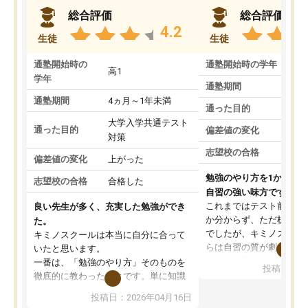
総合評価
総合評価
4.2
生徒
生徒
通塾開始時の
通塾開始時の学年
中
高1
学年
通塾期間
通塾期間
4ヵ月～1年未満
通った目的
大学入学共通テスト
通った目的
偏差値の変化
対策
志望校の合格
偏差値の変化
上がった
勉強のやり方を1から教
志望校の合格
合格した
自習の強い味方です。
これまではテスト前に何
良い先生が多く、充実した勉強ができ
か分からず、ただ机に座
た。
でしたが、キミノスクー
キミノスクールは本当に自分に合って
らは自習の質が劇的に変
いたと思います。
先生が毎日何をすべきか
一番は、「勉強のやり方」そのものを
投稿日：20
を明確にしてくれるので
徹底的に教わったことです。単に知識
ずに学習に取り組めるよ
を詰め込むのではなく、自学自習の習
投稿日：2026年04月16日
が一番の収穫です。
慣が身につくよう並走してくれるの