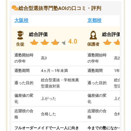
総合型選抜専門塾AOIの口コミ・評判
大阪校
京都校
総合評価
総合評価
4.0
生徒
保護者
通塾開始時
通塾開始時
高3
高2
の学年
の学年
通塾期間
4ヵ月～1年未満
通塾期間
1年以上
総合型選抜・学校推薦
総合型選
通った目的
通った目的
型選抜対策
型選抜対
偏差値の変
偏差値の変
上がった
上がった
化
化
志望校の合
志望校の合
合格した
合格した
格
格
フルオーダーメイドで一人一人に向き
今までの塾になかったA