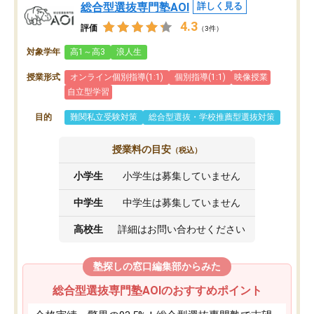
総合型選抜専門塾AOI
詳しく見る
4.3
評価
（3件）
対象学年
高1～高3
浪人生
授業形式
オンライン個別指導(1:1)
個別指導(1:1)
映像授業
自立型学習
目的
難関私立受験対策
総合型選抜・学校推薦型選抜対策
授業料の目安
（税込）
小学生
小学生は募集していません
中学生
中学生は募集していません
高校生
詳細はお問い合わせください
塾探しの窓口編集部からみた
総合型選抜専門塾AOIのおすすめポイント