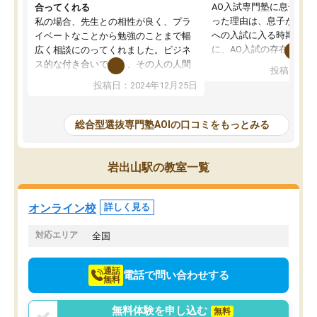
AO入試専門塾に息子を
合ってくれる
った理由は、息子が高校
私の場合、先生との相性が良く、プラ
への入試に入る時期に差
イベートなことから勉強のことまで幅
に、AO入試の存在を息
広く相談にのってくれました。ビジネ
してもその制度で合格し
ス的な付き合いでなく、その人の人間
投稿日：20
たことから、AOIに入塾
性までを適切に把握し、むきあってい
投稿日：2024年12月25日
思いました。
るなぁと強く感じることできました。
AOIでは、カウンセリン
また、他の先生の意見も聞いてみたい
で、AO入試を改めて知
と相談すると、他の先生も紹介してく
総合型選抜専門塾AOIの口コミをもっとみる
それに対しての具体的な
ださり、客観的なアドバイスもいただ
ことでした。更に子供の
くことができました（志望理由・自己
る適正等についても詳し
PR等の添削において）。そして、なに
岩出山駅の教室一覧
でき、メンターの方々も
より自習室が解放されている点がよか
けてらっしゃいますので
ったです。友達と好きな時間に自習
せることができました。
し、お互いを高めあえる環境がありま
オンライン校
詳しく見る
した。
対応エリア
全国
通話
電話で問い合わせする
無料
無料体験を申し込む
無料