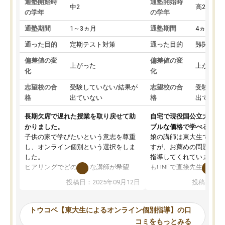
通塾開始時
通塾開始時
中2
高2
の学年
の学年
通塾期間
1～3ヵ月
通塾期間
4ヵ月～1
通った目的
定期テスト対策
通った目的
難関私立
偏差値の変
偏差値の変
上がった
上がった
化
化
志望校の合
受験していない/結果が
志望校の合
受験して
格
出ていない
格
出ていな
長期欠席で遅れた授業を取り戻せて助
自宅で現役国公立大学生
かりました。
ブルな価格で学べる
子供の家で学びたいという意志を尊重
娘の講師は東大生では無
し、オンライン個別という選択をしま
すが、お薦めの問題集や
した。
指導してくれています。2
ヒアリングでどのような講師が希望
もLINEで直接先生に質問
か、オプションは付帯するかなど選ぶ
教科でも)。受講科目や
投稿日：2025年09月12日
投稿日：20
事が出来ました。
めれるので、個人に合っ
講師とのマッチング後講師との初回ミ
ると思います。カリキュ
ーティングを行い、その講師で良いか
いなのがあり(有料)、受
トウコベ【東大生によるオンライン個別指導】の口
他の講師を希望するか子供との相性も
ことをどんなスケジュー
コミをもっとみる