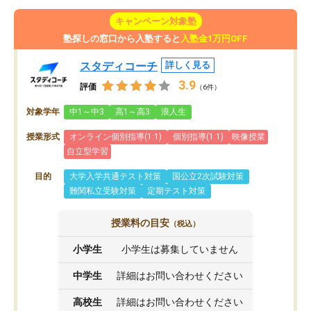
キャンペーン対象塾
塾探しの窓口から入塾すると
入塾金1万円OFF
スタディコーチ
詳しく見る
3.9
評価
（6件）
対象学年
中1～中3
高1～高3
浪人生
授業形式
オンライン個別指導(1:1)
個別指導(1:1)
映像授業
自立型学習
目的
大学入学共通テスト対策
国公立2次試験対策
難関私立受験対策
定期テスト対策
授業料の目安
（税込）
小学生
小学生は募集していません
中学生
詳細はお問い合わせください
高校生
詳細はお問い合わせください