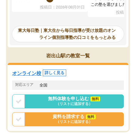
入試本番に地歴の学習が間に合わず不
この塾を選びました。
投稿日：2026年08月01日
合格となってしまいました。その経験
投稿日：20
を踏まえ、浪人が決まった際に勉強計
画を考えてもらえる塾を探した結果、
東大毎日塾にたどり着きました。学習
東大毎日塾｜東大生から毎日指導が受け放題のオン
の長期計画や日々の勉強のやり方につ
ライン個別指導塾の口コミをもっとみる
いて客観的なアドバイスをいただけた
ので、自信をもって受験勉強を進める
ことができました。自分のように勉強
岩出山駅の教室一覧
のやり方や進捗管理で苦労している方
には特におすすめしたい塾です。
オンライン校
詳しく見る
対応エリア
全国
無料体験を申し込む
無料
（リストに追加する）
資料を請求する
無料
（リストに追加する）