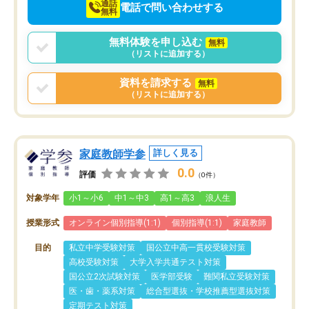
通話
電話で問い合わせする
無料
無料体験を申し込む
無料
（リストに追加する）
資料を請求する
無料
（リストに追加する）
家庭教師学参
詳しく見る
0.0
評価
（0件）
対象学年
小1～小6
中1～中3
高1～高3
浪人生
授業形式
オンライン個別指導(1:1)
個別指導(1:1)
家庭教師
目的
私立中学受験対策
国公立中高一貫校受験対策
高校受験対策
大学入学共通テスト対策
国公立2次試験対策
医学部受験
難関私立受験対策
医・歯・薬系対策
総合型選抜・学校推薦型選抜対策
定期テスト対策