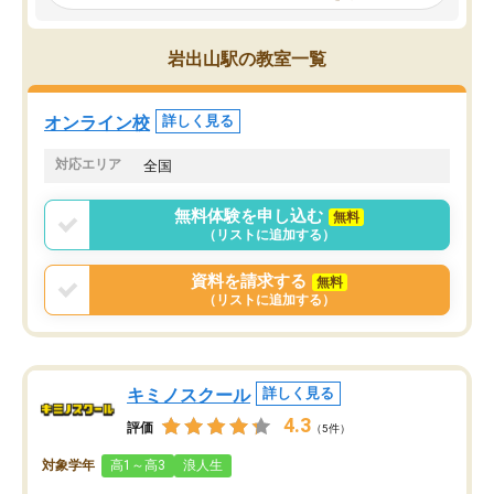
見てから講師を決定する事ができま
くか相談したのですが、
す。
ち期待したものではなく
うちの子は、初回面談の講師の方で決
内容でした。それでも明
岩出山駅の教室一覧
定しました。
やる気も出ましたし、苦
くなってきたようなので
オンラインツールを使用した単語帳の
お願いして良かったと思
オンライン校
詳しく見る
共有があり宿題もそちらで出される形
も合わなければチェンジ
でした。
娘は3科目ともずっと同
対応エリア
全国
2ヶ月で担当講師の方がお辞めになると
言う事で講師変更の申し出があり、あ
無料体験を申し込む
無料
まりに短期での変更だった為、塾に通
（リストに追加する）
う事にして退会しました。遅れも取り
戻せ、授業内容や講師の方は良かった
資料を請求する
無料
と思います。
（リストに追加する）
キミノスクール
詳しく見る
4.3
評価
（5件）
対象学年
高1～高3
浪人生