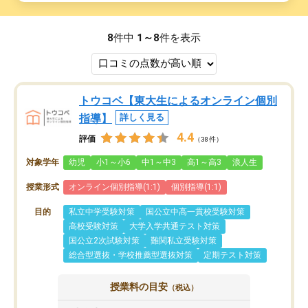
8
件中
1～8
件を表示
トウコベ【東大生によるオンライン個別
指導】
詳しく見る
4.4
評価
（38件）
対象学年
幼児
小1～小6
中1～中3
高1～高3
浪人生
授業形式
オンライン個別指導(1:1)
個別指導(1:1)
目的
私立中学受験対策
国公立中高一貫校受験対策
高校受験対策
大学入学共通テスト対策
国公立2次試験対策
難関私立受験対策
総合型選抜・学校推薦型選抜対策
定期テスト対策
授業料の目安
（税込）