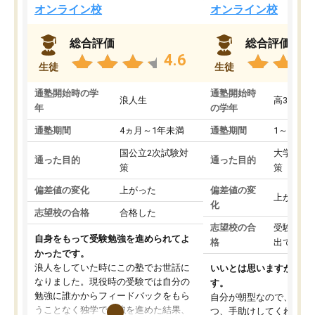
オンライン校
オンライン校
総合評価
総合評価
4.6
生徒
生徒
通塾開始時の学
通塾開始時
浪人生
高3
年
の学年
通塾期間
4ヵ月～1年未満
通塾期間
1～3ヵ月
国公立2次試験対
大学入学
通った目的
通った目的
策
策
偏差値の変化
上がった
偏差値の変
上がった
化
志望校の合格
合格した
志望校の合
受験して
自身をもって受験勉強を進められてよ
格
出ていな
かったです。
浪人をしていた時にこの塾でお世話に
いいとは思いますが、料
なりました。現役時の受験では自分の
す。
勉強に誰かからフィードバックをもら
自分が朝型なので、自習
うことなく独学で勉強を進めた結果、
つ、手助けしてくれる設