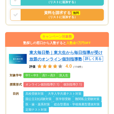
（リストに追加する）
資料を請求する
無料
（リストに追加する）
キャンペーン対象塾
塾探しの窓口から入塾すると
入塾金1万円OFF
東大毎日塾｜東大生から毎日指導が受け
放題のオンライン個別指導塾
詳しく見る
4.0
評価
（116件）
対象学年
中1～中3
高1～高3
浪人生
授業形式
オンライン個別指導(1:1)
個別指導(1:1)
目的
高校受験対策
大学入学共通テスト対策
国公立2次試験対策
医学部受験
難関私立受験対策
医・歯・薬系対策
総合型選抜・学校推薦型選抜対策
定期テスト対策