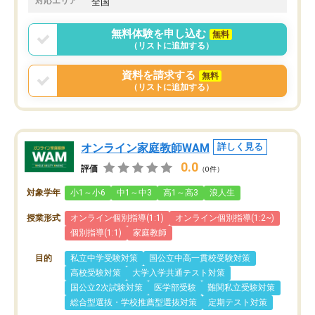
対応エリア
全国
りませんでした。
唯一、塾内の設備だけは
無料体験を申し込む
無料
で素晴らしかったです。
（リストに追加する）
資料を請求する
無料
（リストに追加する）
オンライン家庭教師WAM
詳しく見る
0.0
評価
（0件）
対象学年
小1～小6
中1～中3
高1～高3
浪人生
授業形式
オンライン個別指導(1:1)
オンライン個別指導(1:2~)
個別指導(1:1)
家庭教師
目的
私立中学受験対策
国公立中高一貫校受験対策
高校受験対策
大学入学共通テスト対策
国公立2次試験対策
医学部受験
難関私立受験対策
総合型選抜・学校推薦型選抜対策
定期テスト対策