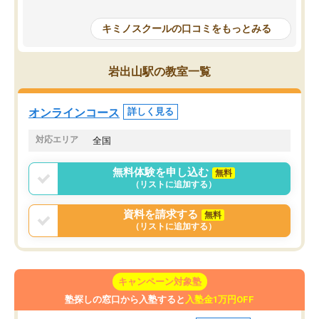
授業で教えてもらうとい
で、通塾日以外も机に向かうのが苦で
の仕方をコーチングして
はなくなりました。
キミノスクールの口コミをもっとみる
ルなので、家での学習習
身につきました。結果と
講師の方との距離も近く、親身なコー
た英語の偏差値が10以上
チングのおかげで、停滞期もモチベー
岩出山駅の教室一覧
していた公立高校に無事
ションを維持できました。「やらされ
た。自分から学ぶ姿勢を
る勉強」から「目標のための勉強」へ
たい家庭には本当におす
意識が変わったことが、目標校への合
オンラインコース
詳しく見る
思います。
格に繋がったと思います。
対応エリア
全国
無料体験を申し込む
無料
（リストに追加する）
資料を請求する
無料
（リストに追加する）
キャンペーン対象塾
塾探しの窓口から入塾すると
入塾金1万円OFF