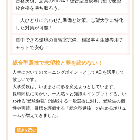
合格実績、驚異の93.5%！総合型選抜専門塾で志望
校合格を勝ち取ろう。
一人ひとりに合わせた準備と対策。志望大学に特化
した対策が可能！
集中できる環境の自習室完備。相談事も生徒専用チ
ャットで安心！
総合型選抜で志望校と夢を諦めない！
人生においてのターニングポイントとしてAOIを活用して
欲しいです。
大学受験は、いままさに形を変えようとしています。
長時間机に向かい、一人黙々と知識をインプットする、い
わゆる“受験勉強”で挑戦する一般選抜に対し、受験生の個
性や実績、目標を評価する「総合型選抜」の占めるボリュ
ームが増えてきました。
...
続きを読む