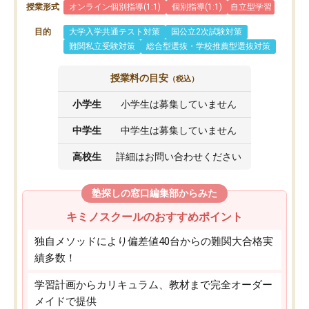
授業形式
オンライン個別指導(1:1)
個別指導(1:1)
自立型学習
目的
大学入学共通テスト対策
国公立2次試験対策
難関私立受験対策
総合型選抜・学校推薦型選抜対策
授業料の目安
（税込）
小学生
小学生は募集していません
中学生
中学生は募集していません
高校生
詳細はお問い合わせください
塾探しの窓口編集部からみた
キミノスクールのおすすめポイント
独自メソッドにより偏差値40台からの難関大合格実
績多数！
学習計画からカリキュラム、教材まで完全オーダー
メイドで提供