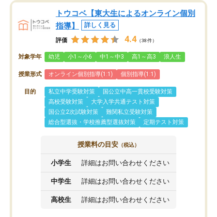
トウコベ【東大生によるオンライン個別
指導】
詳しく見る
4.4
評価
（38件）
対象学年
幼児
小1～小6
中1～中3
高1～高3
浪人生
授業形式
オンライン個別指導(1:1)
個別指導(1:1)
目的
私立中学受験対策
国公立中高一貫校受験対策
高校受験対策
大学入学共通テスト対策
国公立2次試験対策
難関私立受験対策
総合型選抜・学校推薦型選抜対策
定期テスト対策
授業料の目安
（税込）
小学生
詳細はお問い合わせください
中学生
詳細はお問い合わせください
高校生
詳細はお問い合わせください