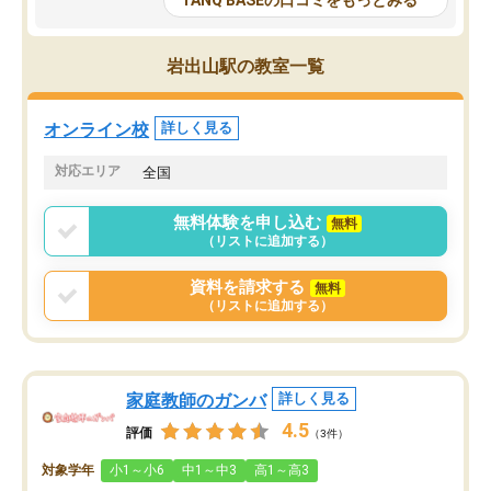
TANQ BASEの口コミをもっとみる
も目を通して頂ける。そのため多くの
接・小論文などの技術指
意見を聞くことができ、より良いもの
ション内容になっていま
を推敲することが可能だ。
選抜を通して将来自分が
岩出山駅の教室一覧
どの人も優しく、親身に接してくださ
のかといった人生設計・
るのでやる気も出て、良かったで
を社会人として働いてい
す！！
に考える事が出来る環境
オンライン校
詳しく見る
番の魅力だと思います。
い事が何もない所から社
対応エリア
全国
ポートを受け、学びたい
標を見つける事が出来ま
無料体験を申し込む
無料
（リストに追加する）
資料を請求する
無料
（リストに追加する）
家庭教師のガンバ
詳しく見る
4.5
評価
（3件）
対象学年
小1～小6
中1～中3
高1～高3