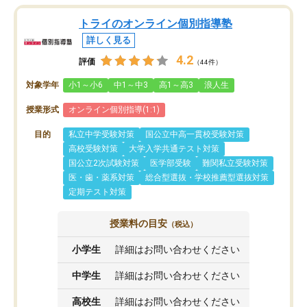
トライのオンライン個別指導塾
詳しく見る
4.2
評価
（44件）
対象学年
小1～小6
中1～中3
高1～高3
浪人生
授業形式
オンライン個別指導(1:1)
目的
私立中学受験対策
国公立中高一貫校受験対策
高校受験対策
大学入学共通テスト対策
国公立2次試験対策
医学部受験
難関私立受験対策
医・歯・薬系対策
総合型選抜・学校推薦型選抜対策
定期テスト対策
授業料の目安
（税込）
小学生
詳細はお問い合わせください
中学生
詳細はお問い合わせください
高校生
詳細はお問い合わせください