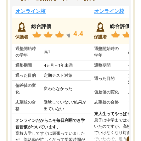
オンライン校
オンライン校
総合評価
総合評価
4.4
保護者
保護者
通塾開始時
通塾開始時の
高1
高3
の学年
学年
通塾期間
4ヵ月～1年未満
通塾期間
4ヵ月
通った目的
定期テスト対策
大学入
通った目的
対策
偏差値の変
変わらなかった
化
偏差値の変化
上がっ
志望校の合
受験していない/結果が
志望校の合格
合格し
格
出ていない
東大生ってやっぱりすご
息子は中学まではそこそ
オンラインだからこそ毎日利用でき学
いたのですが、高校に入
習習慣がついています。
ていけなくなり対面の塾
高校入学してすぐは頑張っていました
でいたので、違うアプロ
が、部活動が忙しくなって学習時間が