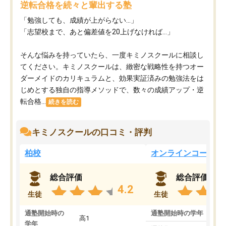
逆転合格を続々と輩出する塾
「勉強しても、成績が上がらない…」
「志望校まで、あと偏差値を20上げなければ…」
そんな悩みを持っていたら、一度キミノスクールに相談し
てください。キミノスクールは、緻密な戦略性を持つオー
ダーメイドのカリキュラムと、効果実証済みの勉強法をは
じめとする独自の指導メソッドで、数々の成績アップ・逆
転合格...
続きを読む
キミノスクールの口コミ・評判
柏校
オンラインコース
総合評価
総合評価
4.2
生徒
生徒
通塾開始時の
通塾開始時の学年
中
高1
学年