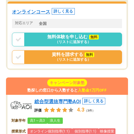
た。自分から学ぶ姿勢を
る勉強」から「目標のための勉強」へ
たい家庭には本当におす
意識が変わったことが、目標校への合
オンラインコース
詳しく見る
思います。
格に繋がったと思います。
対応エリア
全国
無料体験を申し込む
無料
（リストに追加する）
資料を請求する
無料
（リストに追加する）
キャンペーン対象塾
塾探しの窓口から入塾すると
入塾金1万円OFF
総合型選抜専門塾AOI
詳しく見る
4.3
評価
（3件）
対象学年
高1～高3
浪人生
授業形式
オンライン個別指導(1:1)
個別指導(1:1)
映像授業