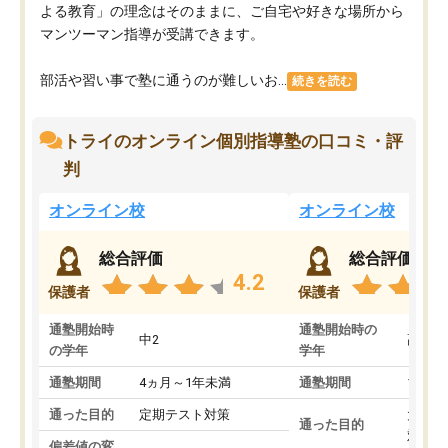
よる教育」の理念はそのままに、ご自宅や好きな場所から
マンツーマン指導が受講できます。
部活や習い事で塾に通うのが難しいお...
続きを読む
トライのオンライン個別指導塾の口コミ・評
判
オンライン校
オンライン校
総合評価
総合評価
4.2
保護者
保護者
通塾開始時
通塾開始時の
中2
高3
の学年
学年
通塾期間
4ヵ月～1年未満
通塾期間
1～3
通った目的
定期テスト対策
大学入
通った目的
対策
偏差値の変