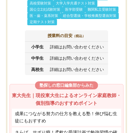
高校受験対策
大学入学共通テスト対策
国公立2次試験対策
医学部受験
難関私立受験対策
医・歯・薬系対策
総合型選抜・学校推薦型選抜対策
定期テスト対策
授業料の目安
（税込）
小学生
詳細はお問い合わせください
中学生
詳細はお問い合わせください
高校生
詳細はお問い合わせください
塾探しの窓口編集部からみた
東大先生｜現役東大生によるオンライン家庭教師・
個別指導のおすすめポイント
成果につながる努力の仕方を教える塾！伸び悩む生
徒にもおすすめ
さらば、サボり癖！柔軟な受講計画で勉強習慣の確