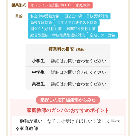
授業形式
オンライン個別指導(1:1)
家庭教師
目的
私立中学受験対策
国公立中高一貫校受験対策
高校受験対策
大学入学共通テスト対策
国公立2次試験対策
難関私立受験対策
総合型選抜・学校推薦型選抜対策
定期テスト対策
授業料の目安
（税込）
小学生
詳細はお問い合わせください
中学生
詳細はお問い合わせください
高校生
詳細はお問い合わせください
塾探しの窓口編集部からみた
家庭教師のガンバのおすすめポイント
「勉強が嫌い」な子こそ受けてほしい！楽しく学べ
る家庭教師