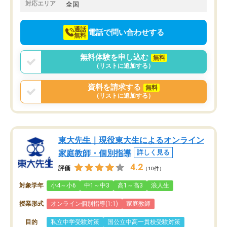
でお願いしました。来年の高校受験に
対応エリア
全国
向けて頑張っています。
通話
電話で問い合わせする
無料
無料体験を申し込む
無料
（リストに追加する）
資料を請求する
無料
（リストに追加する）
東大先生｜現役東大生によるオンライン
家庭教師・個別指導
詳しく見る
4.2
評価
（10件）
対象学年
小4～小6
中1～中3
高1～高3
浪人生
授業形式
オンライン個別指導(1:1)
家庭教師
目的
私立中学受験対策
国公立中高一貫校受験対策