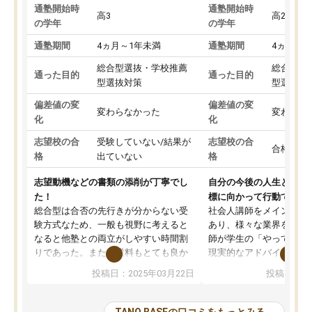
通塾開始時
通塾開始時
高3
高2
の学年
の学年
通塾期間
4ヵ月～1年未満
通塾期間
4ヵ月～1
総合型選抜・学校推薦
総合型選
通った目的
通った目的
型選抜対策
型選抜対
偏差値の変
偏差値の変
変わらなかった
変わらな
化
化
志望校の合
受験していない/結果が
志望校の合
合格した
格
出ていない
格
志望動機などの書類の添削が丁寧でし
自分の今後の人生と真剣
た！
標に向かって行動できる
総合型は合否の先行きが分からない受
社会人講師をメインとし
験方式なため、一般も視野に考えると
あり、様々な業界を経験
なると他塾との両立がしやすい時間割
師が学生の「やってみた
りであった。また授業料もとても良か
現実的なアドバイスを行
った。
す。基本応援ベースなの
投稿日：2025年03月22日
投稿日：20
総合型の多くの塾は大学生が見ること
分野について学生知識で
が多いが、はたらく部総合型コースは
い部分まで深ぼる事が出
大学生の目だけでなく、数人の大人に
総合型選抜対策として志