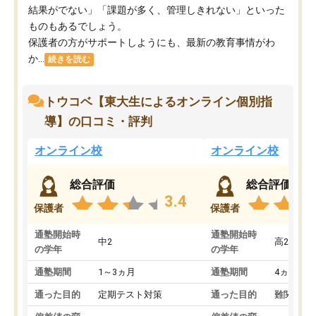
結果がでない」「課題が多く、管理しきれない」といった
ものもあるでしょう。
保護者の方がサポートしようにも、最新の教育事情がわ
か...
続きを読む
トウコベ【東大生によるオンライン個別指
導】の口コミ・評判
オンライン校
オンライン校
総合評価
総合評価
3.4
保護者
保護者
通塾開始時
通塾開始時
中2
高2
の学年
の学年
通塾期間
1～3ヵ月
通塾期間
4ヵ月～1
通った目的
定期テスト対策
通った目的
難関私立