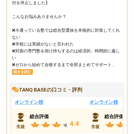
付を停止しました】
こんなお悩みありませんか？
❌今通っている塾では総合型選抜を本格的に対策してくれ
ない
❌学校には実績がないと言われた
❌対面の専門塾を掛け持ちするのは経済的、時間的に厳し
い
❌ゼロから始めて合格するまで全部まとめてサポート...
続きを読む
TANQ BASEの口コミ・評判
オンライン校
オンライン校
総合評価
総合評価
4.4
生徒
生徒