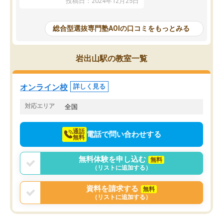
投稿日：2024年12月25日
思いました。
るなぁと強く感じることできました。
AOIでは、カウンセリン
また、他の先生の意見も聞いてみたい
で、AO入試を改めて知
と相談すると、他の先生も紹介してく
総合型選抜専門塾AOIの口コミをもっとみる
それに対しての具体的な
ださり、客観的なアドバイスもいただ
ことでした。更に子供の
くことができました（志望理由・自己
る適正等についても詳し
PR等の添削において）。そして、なに
岩出山駅の教室一覧
でき、メンターの方々も
より自習室が解放されている点がよか
けてらっしゃいますので
ったです。友達と好きな時間に自習
せることができました。
し、お互いを高めあえる環境がありま
オンライン校
詳しく見る
した。
対応エリア
全国
通話
電話で問い合わせする
無料
無料体験を申し込む
無料
（リストに追加する）
資料を請求する
無料
（リストに追加する）