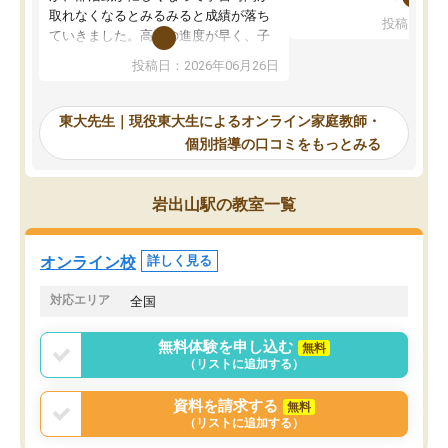
考えて入りました。地元
取れなくなるとみるみると成績が落ち
投稿日：20
で、当初は模試でD判定
ていきました。高校の進度が早く、子
していたのですが、やは
供も家に帰って勉強の話すると嫌な反
投稿日：2026年06月26日
験勉強に詳しく、先生か
応を示します。東大先生にお願いして
受け合格できました。ま
からは効率的な計画を先生が立ててく
自習室が毎日使えていつ
れるので、親としても安心です。毎日
東大先生｜現役東大生によるオンライン家庭教師・
るのが心強かったようで
使える自習室とかもあり、わからない
個別指導の口コミをもっとみる
謝です。
ところがあれば先生が回答してくれる
のも重宝しています。
岩出山駅の教室一覧
オンライン校
詳しく見る
対応エリア
全国
無料体験を申し込む
無料
（リストに追加する）
資料を請求する
無料
（リストに追加する）