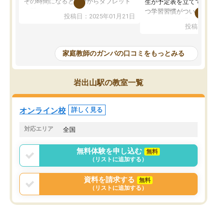
その時間になると自分からタブレット
生が予定表を立ててくれ
を開いてzoomを繋げるようになりまし
つ学習習慣がついてきま
投稿日：2025年01月21日
た！5科目なんでもOKなのもとても気
オンラインで週に一度の
投稿日：20
に入っています
指導が無い日も予定表に
成績もだいぶ下の方でしたが、通い始
したり、LINEでわから
めて1年ほどだった今では平均点以上の
問できるのでとても助か
家庭教師のガンバの口コミをもっとみる
科目が増えてきました！あと1年受験ま
であるので無料の週末教室を使用しな
がら頑張って欲しいと思います！
岩出山駅の教室一覧
オンライン校
詳しく見る
対応エリア
全国
無料体験を申し込む
無料
（リストに追加する）
資料を請求する
無料
（リストに追加する）