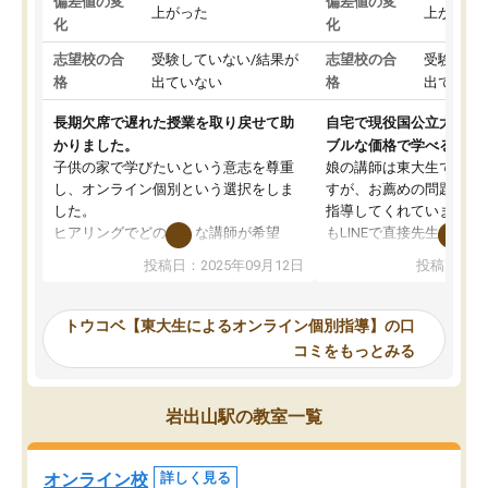
偏差値の変
偏差値の変
上がった
上がった
化
化
志望校の合
受験していない/結果が
志望校の合
受験して
格
出ていない
格
出ていな
長期欠席で遅れた授業を取り戻せて助
自宅で現役国公立大学生
かりました。
ブルな価格で学べる
子供の家で学びたいという意志を尊重
娘の講師は東大生では無
し、オンライン個別という選択をしま
すが、お薦めの問題集や
した。
指導してくれています。2
ヒアリングでどのような講師が希望
もLINEで直接先生に質問
か、オプションは付帯するかなど選ぶ
教科でも)。受講科目や
投稿日：2025年09月12日
投稿日：20
事が出来ました。
めれるので、個人に合っ
講師とのマッチング後講師との初回ミ
ると思います。カリキュ
ーティングを行い、その講師で良いか
いなのがあり(有料)、受
トウコベ【東大生によるオンライン個別指導】の口
他の講師を希望するか子供との相性も
ことをどんなスケジュー
コミをもっとみる
見てから講師を決定する事ができま
くか相談したのですが、
す。
ち期待したものではなく
うちの子は、初回面談の講師の方で決
内容でした。それでも明
岩出山駅の教室一覧
定しました。
やる気も出ましたし、苦
くなってきたようなので
オンラインツールを使用した単語帳の
お願いして良かったと思
オンライン校
詳しく見る