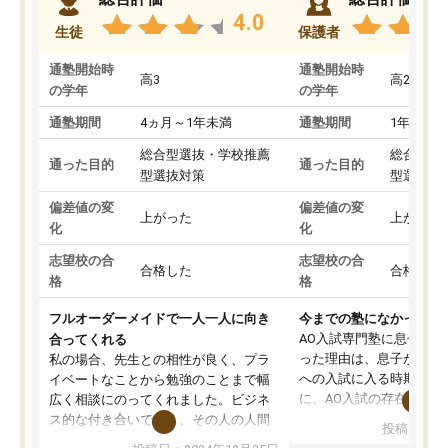
4.0
生徒
保護者
通塾開始時
通塾開始時
高3
高2
の学年
の学年
通塾期間
4ヵ月～1年未満
通塾期間
1年以上
総合型選抜・学校推薦
総合型選
通った目的
通った目的
型選抜対策
型選抜対
偏差値の変
偏差値の変
上がった
上がった
化
化
志望校の合
志望校の合
合格した
合格した
格
格
フルオーダーメイドで一人一人に向き
今までの塾になかったA
AO入試専門塾に息子を
合ってくれる
った理由は、息子が高校
私の場合、先生との相性が良く、プラ
への入試に入る時期に差
イベートなことから勉強のことまで幅
に、AO入試の存在を息
広く相談にのってくれました。ビジネ
してもその制度で合格し
ス的な付き合いでなく、その人の人間
投稿日：20
たことから、AOIに入塾
性までを適切に把握し、むきあってい