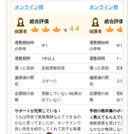
オンライン校
オンライン校
総合評価
総合評価
4.4
保護者
保護者
通塾開始時
通塾開始時
中1
中1
の学年
の学年
通塾期間
1年以上
通塾期間
1～3ヵ月
通った目的
高校受験対策
通った目的
定期テス
偏差値の変
偏差値の変
上がった
上がった
化
化
志望校の合
受験していない/結果が
志望校の合
受験して
格
出ていない
格
出ていな
サポートが充実している！
学校の教科書のポイント
うちは田舎で家庭教師なんてできるの
く教えてもらえている
かなと思ってましたが、オンラインで
体験授業を受けて入塾し
良い先生を紹介してくれて息子も毎週
なかなか勉強しない息子