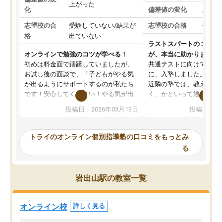
上がった
化
偏差値の変化
上がっ
志望校の合
受験していない/結果が
志望校の合格
合格し
格
出ていない
ラストスパートの１か月
オンラインで勉強のコツが学べる！
が、本当に助かりました
初めは料金面で躊躇していましたが、
共通テストに向けての追
お試し後の面談で、「子どもがやる気
に、入塾しました。田舎
が出るようにサポートするのが私たち
近隣の塾では、教えても
です！安心してください！やる気が出
く、かといって通うには
ないのは私たち講師の責任です」と言
が、トライならオンライ
投稿日：2026年03月13日
投稿日：20
ってくださり、確かに！と考えて、思
可能なので本当に助かり
い切って入塾しました。英語が苦手だ
テストの内容重視でした
ったんですが、学生の先生から学ぶこ
らないところをピンポイ
トライのオンライン個別指導塾の口コミをもっとみ
とで、勉強のコツみたいなものをつか
頂いて、とてもわかりや
る
み、徐々に成績が上がったらいいなと
していました。一生を左
思っていました。何が今足りないのか
スト、多少お金がかかっ
を的確に指導いただき、子どももびっ
思い切って入塾してよか
岩出山駅の教室一覧
くりするほど楽しんでやる気を持って
塾を受けています。狙い通り、少しず
つ成績も上がり、苦手意識も無くなっ
オンライン校
詳しく見る
てきたので、さらに苦手な数学も追加