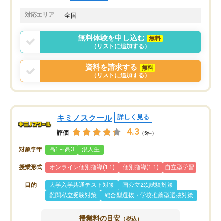
共有があり宿題もそちらで出される形
も合わなければチェンジ
でした。
娘は3科目ともずっと同
対応エリア
全国
2ヶ月で担当講師の方がお辞めになると
言う事で講師変更の申し出があり、あ
無料体験を申し込む
無料
まりに短期での変更だった為、塾に通
（リストに追加する）
う事にして退会しました。遅れも取り
戻せ、授業内容や講師の方は良かった
資料を請求する
無料
と思います。
（リストに追加する）
キミノスクール
詳しく見る
4.3
評価
（5件）
対象学年
高1～高3
浪人生
授業形式
オンライン個別指導(1:1)
個別指導(1:1)
自立型学習
目的
大学入学共通テスト対策
国公立2次試験対策
難関私立受験対策
総合型選抜・学校推薦型選抜対策
授業料の目安
（税込）