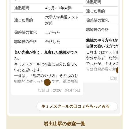
通塾期間
通塾期間
4ヵ月～1年未満
通った目的
大学入学共通テスト
通った目的
偏差値の変化
対策
志望校の合格
偏差値の変化
上がった
勉強のやり方を1から教
志望校の合格
合格した
自習の強い味方です。
これまではテスト前に何
良い先生が多く、充実した勉強ができ
か分からず、ただ机に座
た。
でしたが、キミノスクー
キミノスクールは本当に自分に合って
らは自習の質が劇的に変
いたと思います。
先生が毎日何をすべきか
一番は、「勉強のやり方」そのものを
投稿日：20
を明確にしてくれるので
徹底的に教わったことです。単に知識
ずに学習に取り組めるよ
を詰め込むのではなく、自学自習の習
投稿日：2026年04月16日
が一番の収穫です。
慣が身につくよう並走してくれるの
授業で教えてもらうとい
で、通塾日以外も机に向かうのが苦で
の仕方をコーチングして
はなくなりました。
キミノスクールの口コミをもっとみる
ルなので、家での学習習
身につきました。結果と
講師の方との距離も近く、親身なコー
た英語の偏差値が10以上
チングのおかげで、停滞期もモチベー
岩出山駅の教室一覧
していた公立高校に無事
ションを維持できました。「やらされ