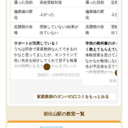
通った目的
高校受験対策
通った目的
定期テス
偏差値の変
偏差値の変
上がった
上がった
化
化
志望校の合
受験していない/結果が
志望校の合
受験して
格
出ていない
格
出ていな
サポートが充実している！
学校の教科書のポイント
うちは田舎で家庭教師なんてできるの
く教えてもらえている
かなと思ってましたが、オンラインで
体験授業を受けて入塾し
良い先生を紹介してくれて息子も毎週
なかなか勉強しない息子
その時間になると自分からタブレット
生が予定表を立ててくれ
を開いてzoomを繋げるようになりまし
つ学習習慣がついてきま
投稿日：2025年01月21日
た！5科目なんでもOKなのもとても気
オンラインで週に一度の
投稿日：20
に入っています
指導が無い日も予定表に
成績もだいぶ下の方でしたが、通い始
したり、LINEでわから
めて1年ほどだった今では平均点以上の
問できるのでとても助か
家庭教師のガンバの口コミをもっとみる
科目が増えてきました！あと1年受験ま
であるので無料の週末教室を使用しな
がら頑張って欲しいと思います！
岩出山駅の教室一覧