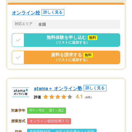
オンライン校
詳しく見る
対応エリア
全国
無料体験を申し込む
無料
（リストに追加する）
資料を請求する
無料
（リストに追加する）
atama＋ オンライン塾
詳しく見る
4.1
評価
（9件）
対象学年
中1～中2
高1～高2
授業形式
オンライン個別指導(1:1)
目的
高校受験対策
大学入学共通テスト対策