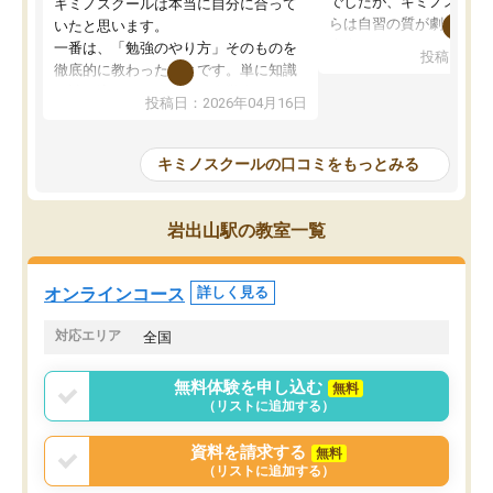
でしたが、キミノスクー
キミノスクールは本当に自分に合って
らは自習の質が劇的に変
いたと思います。
先生が毎日何をすべきか
一番は、「勉強のやり方」そのものを
投稿日：20
を明確にしてくれるので
徹底的に教わったことです。単に知識
ずに学習に取り組めるよ
を詰め込むのではなく、自学自習の習
投稿日：2026年04月16日
が一番の収穫です。
慣が身につくよう並走してくれるの
授業で教えてもらうとい
で、通塾日以外も机に向かうのが苦で
の仕方をコーチングして
はなくなりました。
キミノスクールの口コミをもっとみる
ルなので、家での学習習
身につきました。結果と
講師の方との距離も近く、親身なコー
た英語の偏差値が10以上
チングのおかげで、停滞期もモチベー
岩出山駅の教室一覧
していた公立高校に無事
ションを維持できました。「やらされ
た。自分から学ぶ姿勢を
る勉強」から「目標のための勉強」へ
たい家庭には本当におす
意識が変わったことが、目標校への合
オンラインコース
詳しく見る
思います。
格に繋がったと思います。
対応エリア
全国
無料体験を申し込む
無料
（リストに追加する）
資料を請求する
無料
（リストに追加する）