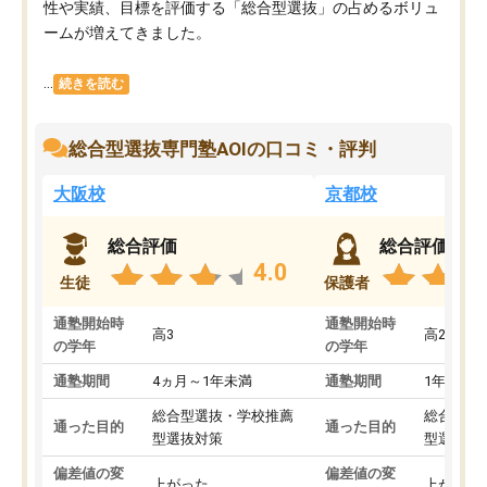
性や実績、目標を評価する「総合型選抜」の占めるボリュ
ームが増えてきました。
...
続きを読む
総合型選抜専門塾AOIの口コミ・評判
大阪校
京都校
総合評価
総合評価
4.0
生徒
保護者
通塾開始時
通塾開始時
高3
高2
の学年
の学年
通塾期間
4ヵ月～1年未満
通塾期間
1年以上
総合型選抜・学校推薦
総合型選
通った目的
通った目的
型選抜対策
型選抜対
偏差値の変
偏差値の変
上がった
上がった