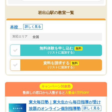
とっては難しい部分もあるのではない
しながら意欲的に取り組
かと思った。
常に効果を実感している
になった現在も大学受験
岩出山駅の教室一覧
して利用しており、自信
すめできる塾です。
本校
詳しく見る
対応エリア
全国
無料体験を申し込む
無料
（リストに追加する）
資料を請求する
無料
（リストに追加する）
キャンペーン対象塾
塾探しの窓口から入塾すると
入塾金1万円OFF
東大毎日塾｜東大生から毎日指導が受け
放題のオンライン個別指導塾
詳しく見る