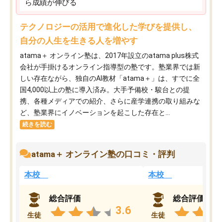
ら成績が伸びる
テクノロジーの活用で進化した学びを提供し、
自分の人生を生きる人を増やす
atama＋ オンライン塾は、2017年設立のatama plus株式
会社が手掛けるオンライン指導型の塾です。塾業界では新
しい存在ながら、独自のAI教材「atama＋」は、すでに全
国4,000以上の塾に導入済み。大手予備校・駿台との提
携、各種メディアでの紹介、さらに産学連携の取り組みな
ど、塾業界にイノベーションを起こした存在と...
続きを読む
atama＋ オンライン塾の口コミ・評判
本校
本校
総合評価
総合評価
3.6
生徒
生徒