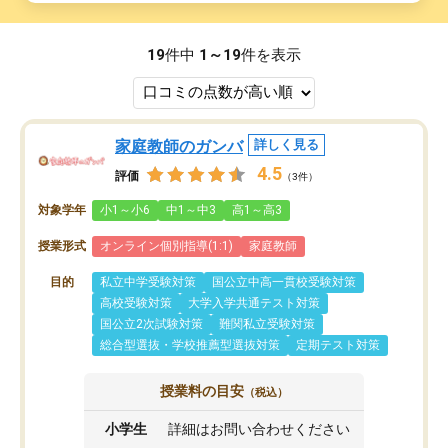
19
件中
1～19
件を表示
家庭教師のガンバ
詳しく見る
4.5
評価
（3件）
対象学年
小1～小6
中1～中3
高1～高3
授業形式
オンライン個別指導(1:1)
家庭教師
目的
私立中学受験対策
国公立中高一貫校受験対策
高校受験対策
大学入学共通テスト対策
国公立2次試験対策
難関私立受験対策
総合型選抜・学校推薦型選抜対策
定期テスト対策
授業料の目安
（税込）
小学生
詳細はお問い合わせください