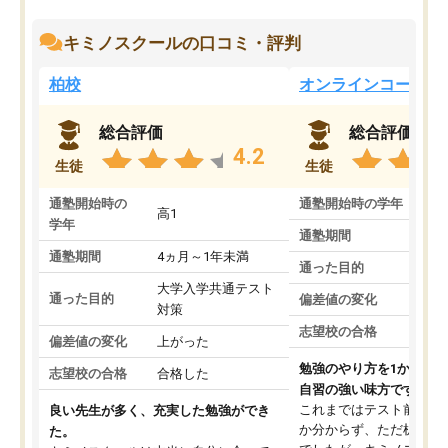
キミノスクールの口コミ・評判
柏校
オンラインコース
総合評価
総合評価
4.2
生徒
生徒
通塾開始時の
通塾開始時の学年
中
高1
学年
通塾期間
通塾期間
4ヵ月～1年未満
通った目的
大学入学共通テスト
通った目的
偏差値の変化
対策
志望校の合格
偏差値の変化
上がった
勉強のやり方を1から教
志望校の合格
合格した
自習の強い味方です。
これまではテスト前に何
良い先生が多く、充実した勉強ができ
か分からず、ただ机に座
た。