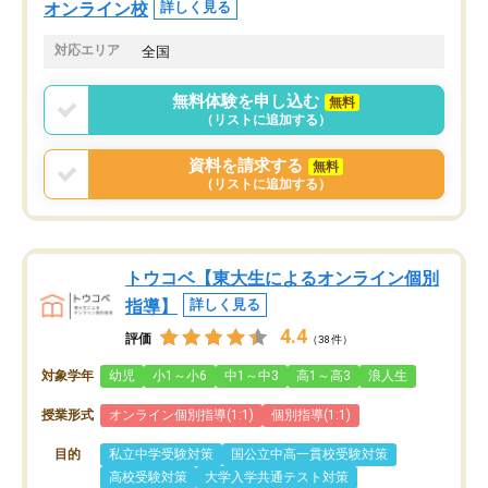
オンライン校
詳しく見る
対応エリア
全国
無料体験を申し込む
無料
（リストに追加する）
資料を請求する
無料
（リストに追加する）
トウコベ【東大生によるオンライン個別
指導】
詳しく見る
4.4
評価
（38件）
対象学年
幼児
小1～小6
中1～中3
高1～高3
浪人生
授業形式
オンライン個別指導(1:1)
個別指導(1:1)
目的
私立中学受験対策
国公立中高一貫校受験対策
高校受験対策
大学入学共通テスト対策