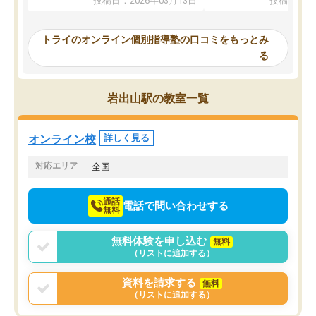
投稿日：2026年03月13日
投稿日：20
ってくださり、確かに！と考えて、思
可能なので本当に助かり
い切って入塾しました。英語が苦手だ
テストの内容重視でした
ったんですが、学生の先生から学ぶこ
らないところをピンポイ
トライのオンライン個別指導塾の口コミをもっとみ
とで、勉強のコツみたいなものをつか
頂いて、とてもわかりや
る
み、徐々に成績が上がったらいいなと
していました。一生を左
思っていました。何が今足りないのか
スト、多少お金がかかっ
を的確に指導いただき、子どももびっ
思い切って入塾してよか
岩出山駅の教室一覧
くりするほど楽しんでやる気を持って
塾を受けています。狙い通り、少しず
つ成績も上がり、苦手意識も無くなっ
オンライン校
詳しく見る
てきたので、さらに苦手な数学も追加
でお願いしました。来年の高校受験に
対応エリア
全国
向けて頑張っています。
通話
電話で問い合わせする
無料
無料体験を申し込む
無料
（リストに追加する）
資料を請求する
無料
（リストに追加する）