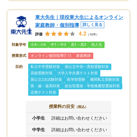
東大先生｜現役東大生によるオンライン
家庭教師・個別指導
詳しく見る
4.2
評価
（10件）
対象学年
小4～小6
中1～中3
高1～高3
浪人生
授業形式
オンライン個別指導(1:1)
家庭教師
目的
私立中学受験対策
国公立中高一貫校受験対策
高校受験対策
大学入学共通テスト対策
国公立2次試験対策
医学部受験
難関私立受験対策
医・歯・薬系対策
総合型選抜・学校推薦型選抜対策
定期テスト対策
授業料の目安
（税込）
小学生
詳細はお問い合わせください
中学生
詳細はお問い合わせください