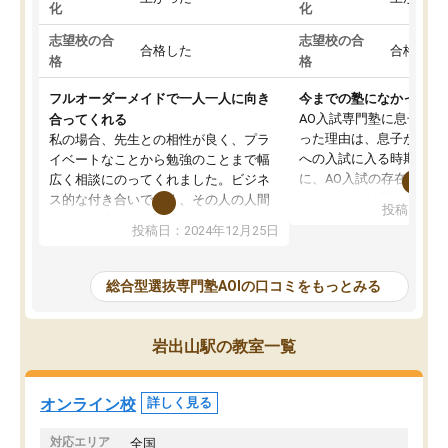
化
化
志望校の合
志望校の合
合格した
合格した
格
格
フルオーダーメイドで一人一人に向き
今までの塾になかったA
AO入試専門塾に息子を
合ってくれる
った理由は、息子が高校
私の場合、先生との相性が良く、プラ
への入試に入る時期に差
イベートなことから勉強のことまで幅
に、AO入試の存在を息
広く相談にのってくれました。ビジネ
してもその制度で合格し
ス的な付き合いでなく、その人の人間
投稿日：20
たことから、AOIに入塾
性までを適切に把握し、むきあってい
投稿日：2024年12月25日
思いました。
るなぁと強く感じることできました。
AOIでは、カウンセリン
また、他の先生の意見も聞いてみたい
で、AO入試を改めて知
と相談すると、他の先生も紹介してく
総合型選抜専門塾AOIの口コミをもっとみる
それに対しての具体的な
ださり、客観的なアドバイスもいただ
ことでした。更に子供の
くことができました（志望理由・自己
る適正等についても詳し
PR等の添削において）。そして、なに
岩出山駅の教室一覧
でき、メンターの方々も
より自習室が解放されている点がよか
けてらっしゃいますので
ったです。友達と好きな時間に自習
せることができました。
し、お互いを高めあえる環境がありま
オンライン校
詳しく見る
した。
対応エリア
全国