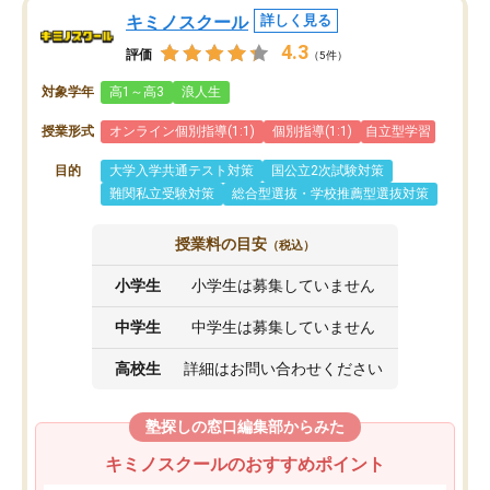
キミノスクール
詳しく見る
4.3
評価
（5件）
対象学年
高1～高3
浪人生
授業形式
オンライン個別指導(1:1)
個別指導(1:1)
自立型学習
目的
大学入学共通テスト対策
国公立2次試験対策
難関私立受験対策
総合型選抜・学校推薦型選抜対策
授業料の目安
（税込）
小学生
小学生は募集していません
中学生
中学生は募集していません
高校生
詳細はお問い合わせください
塾探しの窓口編集部からみた
キミノスクールのおすすめポイント