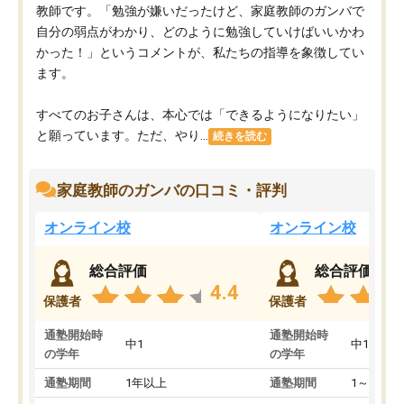
教師です。「勉強が嫌いだったけど、家庭教師のガンバで
自分の弱点がわかり、どのように勉強していけばいいかわ
かった！」というコメントが、私たちの指導を象徴してい
ます。
すべてのお子さんは、本心では「できるようになりたい」
と願っています。ただ、やり...
続きを読む
家庭教師のガンバの口コミ・評判
オンライン校
オンライン校
総合評価
総合評価
4.4
保護者
保護者
通塾開始時
通塾開始時
中1
中1
の学年
の学年
通塾期間
1年以上
通塾期間
1～3ヵ月