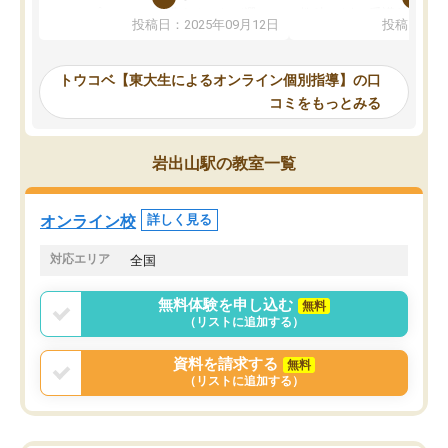
か、オプションは付帯するかなど選ぶ
教科でも)。受講科目や
投稿日：2025年09月12日
投稿日：20
事が出来ました。
めれるので、個人に合っ
講師とのマッチング後講師との初回ミ
ると思います。カリキュ
ーティングを行い、その講師で良いか
いなのがあり(有料)、受
トウコベ【東大生によるオンライン個別指導】の口
他の講師を希望するか子供との相性も
ことをどんなスケジュー
コミをもっとみる
見てから講師を決定する事ができま
くか相談したのですが、
す。
ち期待したものではなく
うちの子は、初回面談の講師の方で決
内容でした。それでも明
岩出山駅の教室一覧
定しました。
やる気も出ましたし、苦
くなってきたようなので
オンラインツールを使用した単語帳の
お願いして良かったと思
オンライン校
詳しく見る
共有があり宿題もそちらで出される形
も合わなければチェンジ
でした。
娘は3科目ともずっと同
対応エリア
全国
2ヶ月で担当講師の方がお辞めになると
言う事で講師変更の申し出があり、あ
無料体験を申し込む
無料
まりに短期での変更だった為、塾に通
（リストに追加する）
う事にして退会しました。遅れも取り
戻せ、授業内容や講師の方は良かった
資料を請求する
無料
と思います。
（リストに追加する）