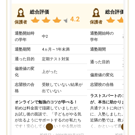
総合評価
総合評価
4.2
保護者
保護者
通塾開始時
通塾開始時の
中2
高3
の学年
学年
通塾期間
4ヵ月～1年未満
通塾期間
1～3
通った目的
定期テスト対策
大学入
通った目的
対策
偏差値の変
上がった
化
偏差値の変化
上がっ
志望校の合
受験していない/結果が
志望校の合格
合格し
格
出ていない
ラストスパートの１か月
オンラインで勉強のコツが学べる！
が、本当に助かりました
初めは料金面で躊躇していましたが、
共通テストに向けての追
お試し後の面談で、「子どもがやる気
に、入塾しました。田舎
が出るようにサポートするのが私たち
近隣の塾では、教えても
です！安心してください！やる気が出
く、かといって通うには
ないのは私たち講師の責任です」と言
が、トライならオンライ