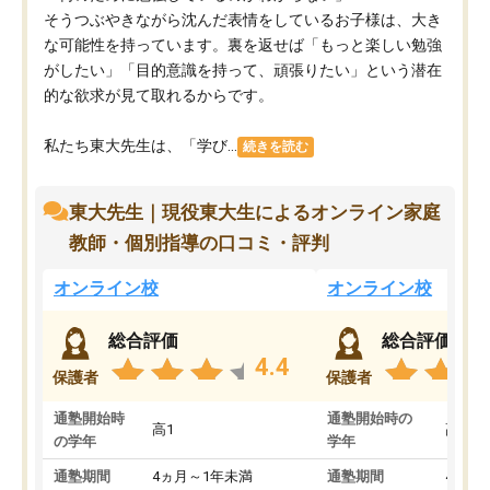
そうつぶやきながら沈んだ表情をしているお子様は、大き
な可能性を持っています。裏を返せば「もっと楽しい勉強
がしたい」「目的意識を持って、頑張りたい」という潜在
的な欲求が見て取れるからです。
私たち東大先生は、「学び...
続きを読む
東大先生｜現役東大生によるオンライン家庭
教師・個別指導の口コミ・評判
オンライン校
オンライン校
総合評価
総合評価
4.4
保護者
保護者
通塾開始時
通塾開始時の
高1
高3
の学年
学年
通塾期間
4ヵ月～1年未満
通塾期間
4ヵ月