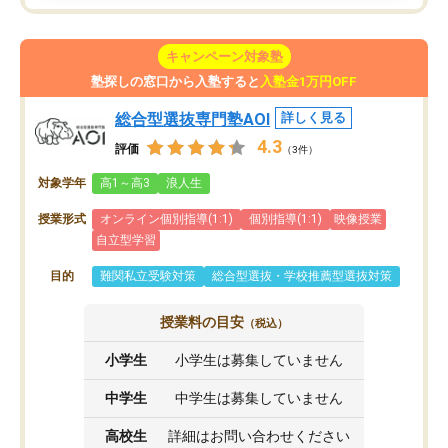
キャンペーン対象塾
塾探しの窓口から入塾すると
入塾金1万円OFF
総合型選抜専門塾AOI
詳しく見る
4.3
評価
（3件）
対象学年
高1～高3
浪人生
授業形式
オンライン個別指導(1:1)
個別指導(1:1)
映像授業
自立型学習
目的
難関私立受験対策
総合型選抜・学校推薦型選抜対策
授業料の目安
（税込）
小学生
小学生は募集していません
中学生
中学生は募集していません
高校生
詳細はお問い合わせください