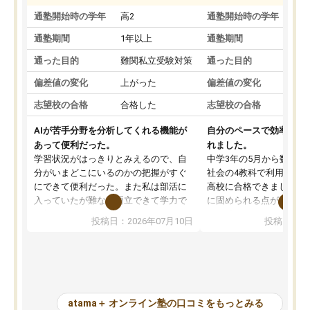
通塾開始時の学年
高2
通塾開始時の学年
中
通塾期間
1年以上
通塾期間
通った目的
難関私立受験対策
通った目的
偏差値の変化
上がった
偏差値の変化
志望校の合格
合格した
志望校の合格
AIが苦手分野を分析してくれる機能が
自分のペースで効率よく
あって便利だった。
れました。
学習状況がはっきりとみえるので、自
中学3年の5月から数学・
分がいまどこにいるのかの把握がすぐ
社会の4教科で利用し、偏
にできて便利だった。また私は部活に
高校に合格できました。
入っていたが難なく両立できて学力で
に固められる点が魅力で
も部活でも結果を残すことができてよ
れる「ウォームアップ」
投稿日：2026年07月10日
投稿日：20
かった。また問題演習の際に、自分が
項目のおかげで、手軽に
一度間違えた問題を繰り返し学習でき
せられます。何度も間違
たので苦手だった英語の克服につなが
「特訓」項目で徹底的に
った点もよかった。ただAIをアピール
め、苦手克服に非常に役
して活用するのは良かった点もあった
また、その日の勉強時間
が、自分で自分の管理ができない人に
元数が可視化されるので
atama＋ オンライン塾の口コミをもっとみる