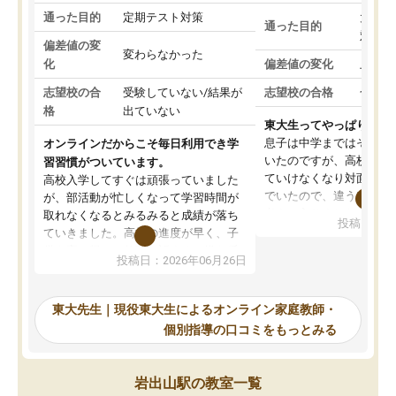
通った目的
定期テスト対策
大学入
通った目的
対策
偏差値の変
変わらなかった
化
偏差値の変化
上がっ
志望校の合
受験していない/結果が
志望校の合格
合格し
格
出ていない
東大生ってやっぱりすご
息子は中学まではそこそ
オンラインだからこそ毎日利用でき学
いたのですが、高校に入
習習慣がついています。
ていけなくなり対面の塾
高校入学してすぐは頑張っていました
でいたので、違うアプロ
が、部活動が忙しくなって学習時間が
考えて入りました。地元
取れなくなるとみるみると成績が落ち
投稿日：20
で、当初は模試でD判定
ていきました。高校の進度が早く、子
していたのですが、やは
供も家に帰って勉強の話すると嫌な反
投稿日：2026年06月26日
験勉強に詳しく、先生か
応を示します。東大先生にお願いして
受け合格できました。ま
からは効率的な計画を先生が立ててく
自習室が毎日使えていつ
れるので、親としても安心です。毎日
東大先生｜現役東大生によるオンライン家庭教師・
るのが心強かったようで
使える自習室とかもあり、わからない
個別指導の口コミをもっとみる
謝です。
ところがあれば先生が回答してくれる
のも重宝しています。
岩出山駅の教室一覧