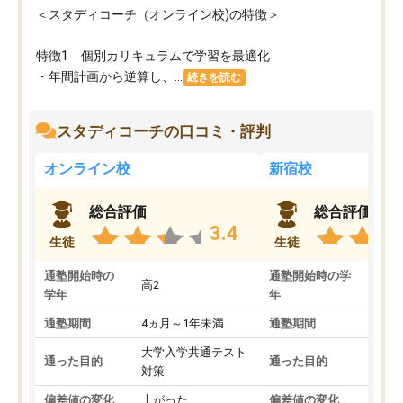
＜スタディコーチ（オンライン校)の特徴＞
特徴1 個別カリキュラムで学習を最適化
・年間計画から逆算し、...
続きを読む
スタディコーチの口コミ・評判
オンライン校
新宿校
総合評価
総合評価
3.4
生徒
生徒
通塾開始時の
通塾開始時の学
高2
高2
学年
年
通塾期間
4ヵ月～1年未満
通塾期間
1～
大学入学共通テスト
国公
通った目的
通った目的
対策
策
偏差値の変化
上がった
偏差値の変化
変わ