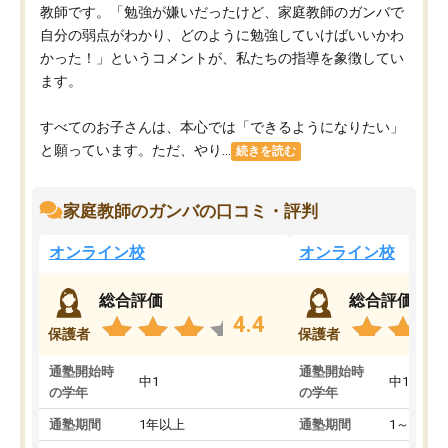
教師です。「勉強が嫌いだったけど、家庭教師のガンバで
自分の弱点がわかり、どのように勉強していけばいいかわ
かった！」というコメントが、私たちの指導を象徴してい
ます。
すべてのお子さんは、本心では「できるようになりたい」
と願っています。ただ、やり...
続きを読む
家庭教師のガンバの口コミ・評判
オンライン校
オンライン校
総合評価
総合評価
4.4
保護者
保護者
通塾開始時
通塾開始時
中1
中1
の学年
の学年
通塾期間
1年以上
通塾期間
1～3ヵ月