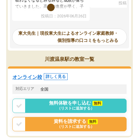
取れなくなるとみるみると成績が落ち
投稿日：20
で、当初は模試でD判定
ていきました。高校の進度が早く、子
していたのですが、やは
供も家に帰って勉強の話すると嫌な反
投稿日：2026年06月26日
験勉強に詳しく、先生か
応を示します。東大先生にお願いして
受け合格できました。ま
からは効率的な計画を先生が立ててく
自習室が毎日使えていつ
れるので、親としても安心です。毎日
東大先生｜現役東大生によるオンライン家庭教師・
るのが心強かったようで
使える自習室とかもあり、わからない
個別指導の口コミをもっとみる
謝です。
ところがあれば先生が回答してくれる
のも重宝しています。
川渡温泉駅の教室一覧
オンライン校
詳しく見る
対応エリア
全国
無料体験を申し込む
無料
（リストに追加する）
資料を請求する
無料
（リストに追加する）