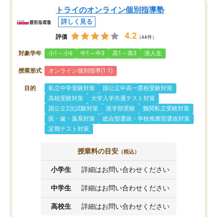
トライのオンライン個別指導塾
詳しく見る
4.2
評価
（44件）
対象学年
小1～小6
中1～中3
高1～高3
浪人生
授業形式
オンライン個別指導(1:1)
目的
私立中学受験対策
国公立中高一貫校受験対策
高校受験対策
大学入学共通テスト対策
国公立2次試験対策
医学部受験
難関私立受験対策
医・歯・薬系対策
総合型選抜・学校推薦型選抜対策
定期テスト対策
授業料の目安
（税込）
小学生
詳細はお問い合わせください
中学生
詳細はお問い合わせください
高校生
詳細はお問い合わせください