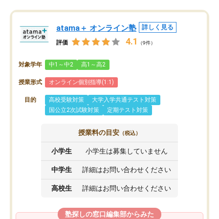
atama＋ オンライン塾
詳しく見る
4.1
評価
（9件）
対象学年
中1～中2
高1～高2
授業形式
オンライン個別指導(1:1)
目的
高校受験対策
大学入学共通テスト対策
国公立2次試験対策
定期テスト対策
授業料の目安
（税込）
小学生
小学生は募集していません
中学生
詳細はお問い合わせください
高校生
詳細はお問い合わせください
塾探しの窓口編集部からみた