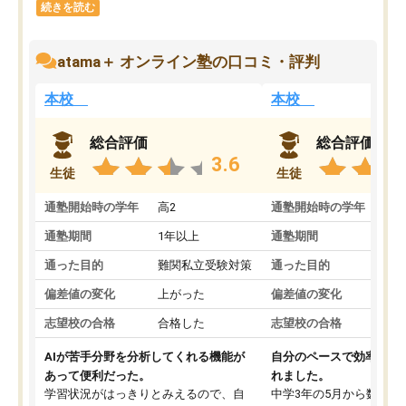
続きを読む
atama＋ オンライン塾の口コミ・評判
本校
本校
総合評価
総合評価
3.6
生徒
生徒
通塾開始時の学年
高2
通塾開始時の学年
中
通塾期間
1年以上
通塾期間
通った目的
難関私立受験対策
通った目的
偏差値の変化
上がった
偏差値の変化
志望校の合格
合格した
志望校の合格
AIが苦手分野を分析してくれる機能が
自分のペースで効率よく
あって便利だった。
れました。
学習状況がはっきりとみえるので、自
中学3年の5月から数学・