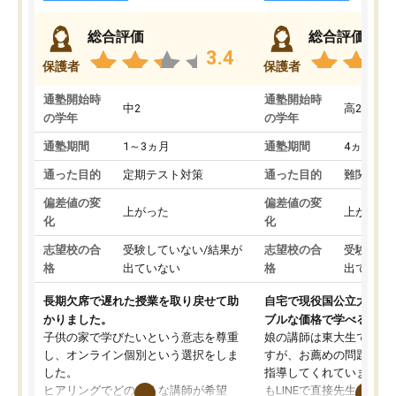
総合評価
総合評価
3.4
保護者
保護者
通塾開始時
通塾開始時
中2
高2
の学年
の学年
通塾期間
1～3ヵ月
通塾期間
4ヵ月～1
通った目的
定期テスト対策
通った目的
難関私立
偏差値の変
偏差値の変
上がった
上がった
化
化
志望校の合
受験していない/結果が
志望校の合
受験して
格
出ていない
格
出ていな
長期欠席で遅れた授業を取り戻せて助
自宅で現役国公立大学生
かりました。
ブルな価格で学べる
子供の家で学びたいという意志を尊重
娘の講師は東大生では無
し、オンライン個別という選択をしま
すが、お薦めの問題集や
した。
指導してくれています。2
ヒアリングでどのような講師が希望
もLINEで直接先生に質問