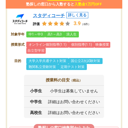
塾探しの窓口から入塾すると
入塾金1万円OFF
スタディコーチ
詳しく見る
3.9
評価
（6件）
対象学年
中1～中3
高1～高3
浪人生
授業形式
オンライン個別指導(1:1)
個別指導(1:1)
映像授業
自立型学習
目的
大学入学共通テスト対策
国公立2次試験対策
難関私立受験対策
定期テスト対策
授業料の目安
（税込）
小学生
小学生は募集していません
中学生
詳細はお問い合わせください
高校生
詳細はお問い合わせください
塾探しの窓口編集部からみた