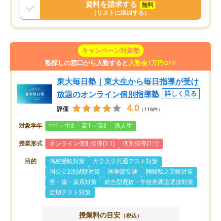
資料を請求する
無料
（リストに追加する）
キャンペーン対象塾
塾探しの窓口から入塾すると
入塾金1万円OFF
東大毎日塾｜東大生から毎日指導が受け
放題のオンライン個別指導塾
詳しく見る
4.0
評価
（116件）
対象学年
中1～中3
高1～高3
浪人生
授業形式
オンライン個別指導(1:1)
個別指導(1:1)
目的
高校受験対策
大学入学共通テスト対策
国公立2次試験対策
医学部受験
難関私立受験対策
医・歯・薬系対策
総合型選抜・学校推薦型選抜対策
定期テスト対策
授業料の目安
（税込）