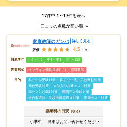
17
件中
1～17
件を表示
家庭教師のガンバ
詳しく見る
4.5
評価
（3件）
対象学年
小1～小6
中1～中3
高1～高3
授業形式
オンライン個別指導(1:1)
家庭教師
目的
私立中学受験対策
国公立中高一貫校受験対策
高校受験対策
大学入学共通テスト対策
国公立2次試験対策
難関私立受験対策
総合型選抜・学校推薦型選抜対策
定期テスト対策
授業料の目安
（税込）
小学生
詳細はお問い合わせください