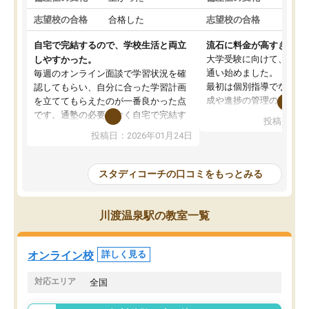
志望校の合格
合格した
志望校の合格
合格
自宅で完結するので、学校生活と両立
流石に料金が高すぎる
大学受験に向けて、高2
しやすかった。
通い始めました。
毎週のオンライン面談で学習状況を確
最初は個別指導でなく、
認してもらい、自分に合った学習計画
成や進捗の管理のみのコ
を立ててもらえたのが一番良かった点
ていましたが、あまり効
です。通塾の必要がなく自宅で完結す
投稿日：20
じ個別指導コースに変更
るため、学校や部活と両立しやすかっ
投稿日：2026年01月24日
講師には早稲田大学生の
たです。コーチが現役大学生で相談し
れましたが、はっきり言
やすく、勉強面だけでなく受験期の不
性が良くなかったです。
安も気軽に話せました。勉強習慣が身
スタディコーチの口コミをもっとみる
モチベーションが上がら
についたと感じています。また、チャ
にやめてしまいました。
ットで質問できるのも便利でした。一
追加で料金を払うことで
人では迷いがちだった受験勉強を、最
川渡温泉駅の教室一覧
方に変更することも可能
後まで続けられたのはこの塾のおかげ
の方の予定が空いていな
だと思います。
そもそも月謝が高い塾な
オンライン校
詳しく見る
人には合わないと思いま
総合してあまりお勧めで
対応エリア
全国
りませんでした。
唯一、塾内の設備だけは