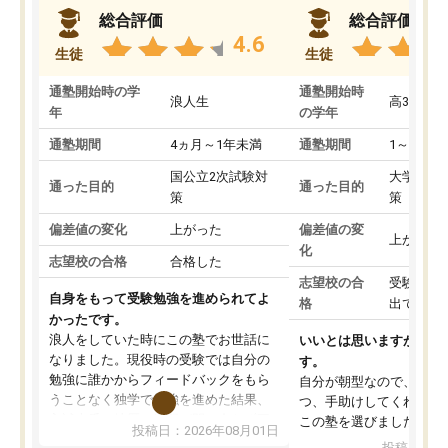
総合評価
総合評価
4.6
生徒
生徒
通塾開始時の学
通塾開始時
浪人生
高3
年
の学年
通塾期間
4ヵ月～1年未満
通塾期間
1～3ヵ月
国公立2次試験対
大学入学
通った目的
通った目的
策
策
偏差値の変化
上がった
偏差値の変
上がった
化
志望校の合格
合格した
志望校の合
受験して
自身をもって受験勉強を進められてよ
格
出ていな
かったです。
浪人をしていた時にこの塾でお世話に
いいとは思いますが、料
なりました。現役時の受験では自分の
す。
勉強に誰かからフィードバックをもら
自分が朝型なので、自習
うことなく独学で勉強を進めた結果、
つ、手助けしてくれる設
入試本番に地歴の学習が間に合わず不
この塾を選びました。
投稿日：2026年08月01日
合格となってしまいました。その経験
投稿日：20