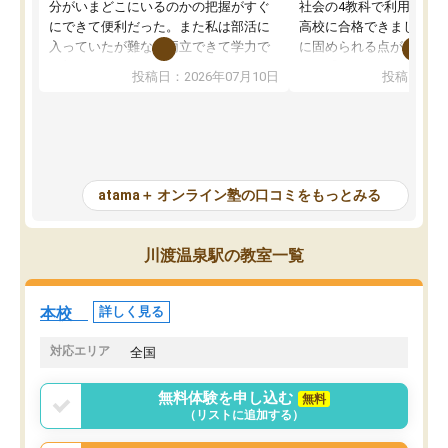
分がいまどこにいるのかの把握がすぐ
社会の4教科で利用し、偏
にできて便利だった。また私は部活に
高校に合格できました。
入っていたが難なく両立できて学力で
に固められる点が魅力で
も部活でも結果を残すことができてよ
れる「ウォームアップ」
投稿日：2026年07月10日
投稿日：20
かった。また問題演習の際に、自分が
項目のおかげで、手軽に
一度間違えた問題を繰り返し学習でき
せられます。何度も間違
たので苦手だった英語の克服につなが
「特訓」項目で徹底的に
った点もよかった。ただAIをアピール
め、苦手克服に非常に役
して活用するのは良かった点もあった
また、その日の勉強時間
が、自分で自分の管理ができない人に
元数が可視化されるので
atama＋ オンライン塾の口コミをもっとみる
とっては難しい部分もあるのではない
しながら意欲的に取り組
かと思った。
常に効果を実感している
になった現在も大学受験
川渡温泉駅の教室一覧
して利用しており、自信
すめできる塾です。
本校
詳しく見る
対応エリア
全国
無料体験を申し込む
無料
（リストに追加する）