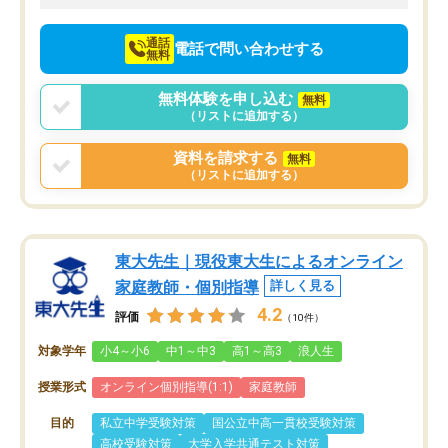
向けて頑張っています。
通話
電話で問い合わせする
無料
無料体験を申し込む
無料
（リストに追加する）
資料を請求する
無料
（リストに追加する）
東大先生｜現役東大生によるオンライン
家庭教師・個別指導
詳しく見る
4.2
評価
（10件）
対象学年
小4～小6
中1～中3
高1～高3
浪人生
授業形式
オンライン個別指導(1:1)
家庭教師
目的
私立中学受験対策
国公立中高一貫校受験対策
高校受験対策
大学入学共通テスト対策