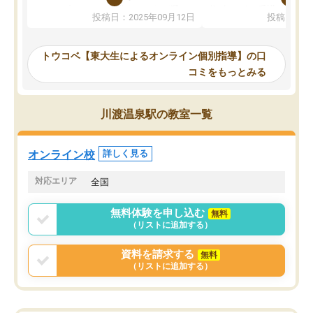
か、オプションは付帯するかなど選ぶ
教科でも)。受講科目や
投稿日：2025年09月12日
投稿日：20
事が出来ました。
めれるので、個人に合っ
講師とのマッチング後講師との初回ミ
ると思います。カリキュ
ーティングを行い、その講師で良いか
いなのがあり(有料)、受
トウコベ【東大生によるオンライン個別指導】の口
他の講師を希望するか子供との相性も
ことをどんなスケジュー
コミをもっとみる
見てから講師を決定する事ができま
くか相談したのですが、
す。
ち期待したものではなく
うちの子は、初回面談の講師の方で決
内容でした。それでも明
川渡温泉駅の教室一覧
定しました。
やる気も出ましたし、苦
くなってきたようなので
オンラインツールを使用した単語帳の
お願いして良かったと思
オンライン校
詳しく見る
共有があり宿題もそちらで出される形
も合わなければチェンジ
でした。
娘は3科目ともずっと同
対応エリア
全国
2ヶ月で担当講師の方がお辞めになると
言う事で講師変更の申し出があり、あ
無料体験を申し込む
無料
まりに短期での変更だった為、塾に通
（リストに追加する）
う事にして退会しました。遅れも取り
戻せ、授業内容や講師の方は良かった
資料を請求する
無料
と思います。
（リストに追加する）