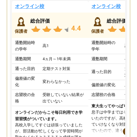
オンライン校
オンライン校
総合評価
総合評価
4.4
保護者
保護者
通塾開始時
通塾開始時の
高1
高3
の学年
学年
通塾期間
4ヵ月～1年未満
通塾期間
4ヵ月
通った目的
定期テスト対策
大学入
通った目的
対策
偏差値の変
変わらなかった
化
偏差値の変化
上がっ
志望校の合
受験していない/結果が
志望校の合格
合格し
格
出ていない
東大生ってやっぱりすご
息子は中学まではそこそ
オンラインだからこそ毎日利用でき学
いたのですが、高校に入
習習慣がついています。
ていけなくなり対面の塾
高校入学してすぐは頑張っていました
でいたので、違うアプロ
が、部活動が忙しくなって学習時間が
考えて入りました。地元