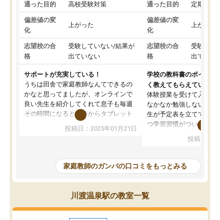
通った目的
高校受験対策
通った目的
定期テス
偏差値の変
偏差値の変
上がった
上がった
化
化
志望校の合
受験していない/結果が
志望校の合
受験して
格
出ていない
格
出ていな
サポートが充実している！
学校の教科書のポイント
うちは田舎で家庭教師なんてできるの
く教えてもらえている
かなと思ってましたが、オンラインで
体験授業を受けて入塾し
良い先生を紹介してくれて息子も毎週
なかなか勉強しない息子
その時間になると自分からタブレット
生が予定表を立ててくれ
を開いてzoomを繋げるようになりまし
つ学習習慣がついてきま
投稿日：2025年01月21日
た！5科目なんでもOKなのもとても気
オンラインで週に一度の
投稿日：20
に入っています
指導が無い日も予定表に
成績もだいぶ下の方でしたが、通い始
したり、LINEでわから
めて1年ほどだった今では平均点以上の
問できるのでとても助か
家庭教師のガンバの口コミをもっとみる
科目が増えてきました！あと1年受験ま
であるので無料の週末教室を使用しな
がら頑張って欲しいと思います！
川渡温泉駅の教室一覧