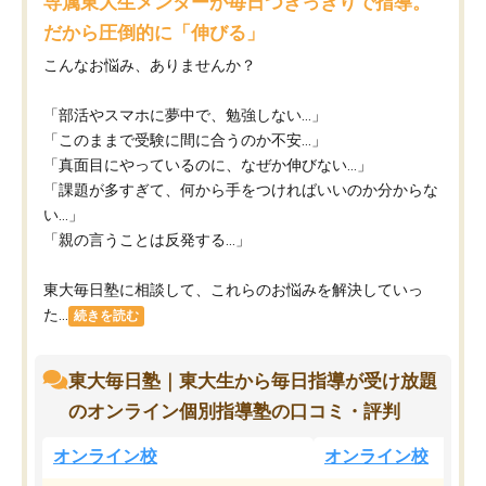
専属東大生メンターが毎日つきっきりで指導。
だから圧倒的に「伸びる」
こんなお悩み、ありませんか？
「部活やスマホに夢中で、勉強しない…」
「このままで受験に間に合うのか不安…」
「真面目にやっているのに、なぜか伸びない…」
「課題が多すぎて、何から手をつければいいのか分からな
い…」
「親の言うことは反発する…」
東大毎日塾に相談して、これらのお悩みを解決していっ
た...
続きを読む
東大毎日塾｜東大生から毎日指導が受け放題
のオンライン個別指導塾の口コミ・評判
オンライン校
オンライン校