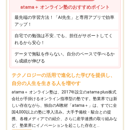
atama＋ オンライン塾のおすすめポイント
最先端の学習方法！「AI先生」と専用アプリで効率
アップ！
自宅での勉強は不安…でも、担任がサポートしてく
れるから安心！
データで無駄を作らない。自分のペースで学べるか
ら成績が伸びる
テクノロジーの活用で進化した学びを提供し、
自分の人生を生きる人を増やす
atama＋ オンライン塾は、2017年設立のatama plus株式
会社が手掛けるオンライン指導型の塾です。塾業界では新
しい存在ながら、独自のAI教材「atama＋」は、すでに全
国4,000以上の塾に導入済み。大手予備校・駿台との提
携、各種メディアでの紹介、さらに産学連携の取り組みな
ど、塾業界にイノベーションを起こした存在と...