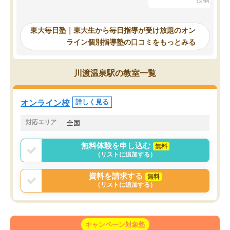
を踏まえ、浪人が決まった際に勉強計
画を考えてもらえる塾を探した結果、
東大毎日塾にたどり着きました。学習
東大毎日塾｜東大生から毎日指導が受け放題のオン
の長期計画や日々の勉強のやり方につ
ライン個別指導塾の口コミをもっとみる
いて客観的なアドバイスをいただけた
ので、自信をもって受験勉強を進める
ことができました。自分のように勉強
川渡温泉駅の教室一覧
のやり方や進捗管理で苦労している方
には特におすすめしたい塾です。
オンライン校
詳しく見る
対応エリア
全国
無料体験を申し込む
無料
（リストに追加する）
資料を請求する
無料
（リストに追加する）
キャンペーン対象塾