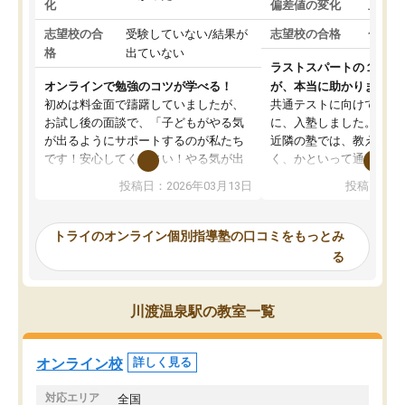
化
偏差値の変化
上がっ
志望校の合
受験していない/結果が
志望校の合格
合格し
格
出ていない
ラストスパートの１か月
オンラインで勉強のコツが学べる！
が、本当に助かりました
初めは料金面で躊躇していましたが、
共通テストに向けての追
お試し後の面談で、「子どもがやる気
に、入塾しました。田舎
が出るようにサポートするのが私たち
近隣の塾では、教えても
です！安心してください！やる気が出
く、かといって通うには
ないのは私たち講師の責任です」と言
が、トライならオンライ
投稿日：2026年03月13日
投稿日：20
ってくださり、確かに！と考えて、思
可能なので本当に助かり
い切って入塾しました。英語が苦手だ
テストの内容重視でした
ったんですが、学生の先生から学ぶこ
らないところをピンポイ
トライのオンライン個別指導塾の口コミをもっとみ
とで、勉強のコツみたいなものをつか
頂いて、とてもわかりや
る
み、徐々に成績が上がったらいいなと
していました。一生を左
思っていました。何が今足りないのか
スト、多少お金がかかっ
を的確に指導いただき、子どももびっ
思い切って入塾してよか
川渡温泉駅の教室一覧
くりするほど楽しんでやる気を持って
塾を受けています。狙い通り、少しず
つ成績も上がり、苦手意識も無くなっ
オンライン校
詳しく見る
てきたので、さらに苦手な数学も追加
でお願いしました。来年の高校受験に
対応エリア
全国