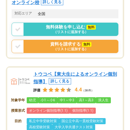
オンライン校
詳しく見る
対応エリア
全国
無料体験を申し込む
無料
（リストに追加する）
資料を請求する
無料
（リストに追加する）
トウコベ【東大生によるオンライン個別
指導】
詳しく見る
4.4
評価
（38件）
対象学年
幼児
小1～小6
中1～中3
高1～高3
浪人生
授業形式
オンライン個別指導(1:1)
個別指導(1:1)
目的
私立中学受験対策
国公立中高一貫校受験対策
高校受験対策
大学入学共通テスト対策