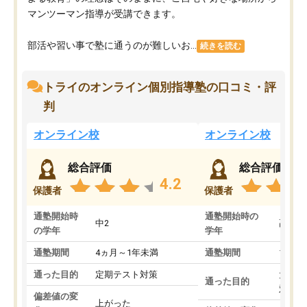
マンツーマン指導が受講できます。
部活や習い事で塾に通うのが難しいお...
続きを読む
トライのオンライン個別指導塾の口コミ・評
判
オンライン校
オンライン校
総合評価
総合評価
4.2
保護者
保護者
通塾開始時
通塾開始時の
中2
高3
の学年
学年
通塾期間
4ヵ月～1年未満
通塾期間
1～3
通った目的
定期テスト対策
大学入
通った目的
対策
偏差値の変
上がった