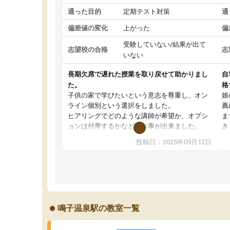
通った目的
定期テスト対策
通
偏差値の変化
上がった
偏
受験していない/結果が出て
志望校の合格
志
いない
長期欠席で遅れた授業を取り戻せて助かりまし
自
た。
格
子供の家で学びたいという意志を尊重し、オン
娘
ライン個別という選択をしました。
薦
ヒアリングでどのような講師が希望か、オプシ
ま
ョンは付帯するかなど選ぶ事が出来ました。
き
講師とのマッチング後講師との初回ミーティン
に
投稿日：2025年09月12日
グを行い、その講師で良いか他の講師を希望す
思
るか子供との相性も見てから講師を決定する事
(
ができます。
ュ
うちの子は、初回面談の講師の方で決定しまし
は
た。
内
出
鳴子温泉駅の教室一覧
オンラインツールを使用した単語帳の共有があ
な
り宿題もそちらで出される形でした。
ま
2ヶ月で担当講師の方がお辞めになると言う事で
が