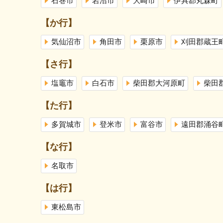
石巻市
岩沼市
大崎市
伊具郡丸森町
【か行】
気仙沼市
角田市
栗原市
刈田郡蔵王
【さ行】
塩竈市
白石市
柴田郡大河原町
柴田
【た行】
多賀城市
登米市
富谷市
遠田郡涌谷
【な行】
名取市
【は行】
東松島市