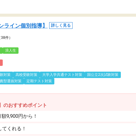
ンライン個別指導】
詳しく見る
（38件）
3
浪人生
)
験対策
高校受験対策
大学入学共通テスト対策
国公立2次試験対策
薦型選抜対策
定期テスト対策
】のおすすめポイント
9,900円から！
してくれる！