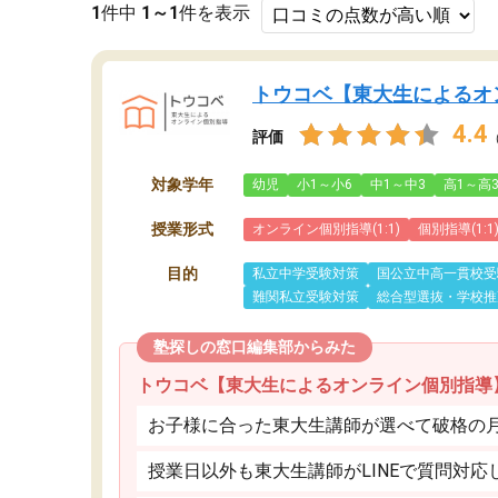
1
件中
1～1
件を表示
トウコベ【東大生によるオ
4.4
評価
対象学年
幼児
小1～小6
中1～中3
高1～高
授業形式
オンライン個別指導(1:1)
個別指導(1:1
目的
私立中学受験対策
国公立中高一貫校受
難関私立受験対策
総合型選抜・学校推
塾探しの窓口編集部からみた
トウコベ【東大生によるオンライン個別指導
お子様に合った東大生講師が選べて破格の月額
授業日以外も東大生講師がLINEで質問対応