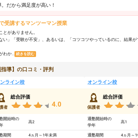
導。だから満足度が高い！
で受講するマンツーマン授業
ことがありません。
ない」「受験が不安」、あるいは、「コツコツやっているのに、結果が
か...
続きを読む
別指導】の口コミ・評判
ンライン校
オンライン校
総合評価
総合評価
4.0
護者
保護者
塾開始時の
通塾開始時の
高2
高1
年
学年
塾期間
4ヵ月～1年未満
通塾期間
4ヵ月～