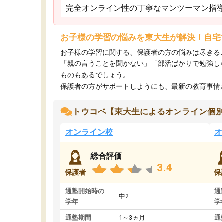
完全オンライン性の丁寧なマンツーマン指
お子様の学習の悩みを東大生が解決！自宅
お子様の学習に関する、保護者の方の悩みは尽きる
「親の言うことを聞かない」「部活ばかりで勉強し
ものもあるでしょう。
保護者の方がサポートしようにも、最新の教育事情がわ
トウコベ【東大生によるオンライン個
オンライン校
オ
総合評価
3.4
保護者
保
通塾開始時の
通
中2
学年
学
通塾期間
1～3ヵ月
通