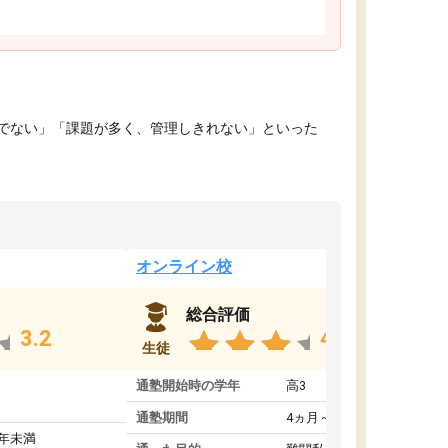
でない」「課題が多く、管理しきれない」といった
オンライン校
総合評価
3.2
4.4
生徒
通塾開始時の学年
高3
通塾期間
4ヵ月～1年未満
1年未満