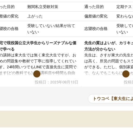
った目的
難関私立受験対策
通った目的
定期テス
差値の変化
上がった
偏差値の変化
変わらな
受験していない/結果が出て
受験して
望校の合格
志望校の合格
いない
いない
宅で現役国公立大学生からリーズナブルな価
先生の質はよいが、カリキ
で学べる
方法が分からない
の講師は東大生では無く東北大生ですが、お
先生は、さすが東大の先生
めの問題集や教材で丁寧に指導してくれてい
は高く、所見の問題でもス
す。24時間いつでもLINEで直接先生に質問で
ができる。ただし、個別家
ます(どの教科でも)。受講科目や時間も自由
で、なんでもこちらに合わ
決めれるので、個人に合った勉強ができると
のだが、具体的なカリキュ
投稿日：2025年08月13日
投稿日
います。カリキュラム相談みたいなのがあり
は、授業の先取り学習をす
有料)、受験までにどんなことをどんなスケジ
書を一緒に進めていくよう
ールでやっていくか相談したのですが、それ
いただいたが、1時間の時
トウコベ【東大生に
いまいち期待したものではなくふわっとした
範囲は限られており、それ
容でした。それでも明らかに本人のやる気も
進めて良いように思った。
ましたし、苦手科目が楽しくなってきたよう
りに高いため、有意義な利
ので、トウコベにお願いして良かったと思い
たが、大学生の先生からは
す。講師も合わなければチェンジできます
なく、上手い活用の仕方が
、娘は3科目ともずっと同じ先生です。
とした。学校の授業につい