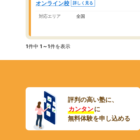
オンライン校
詳しく見る
講師変更の申し出があり、あまりに短期での変
更だった為、塾に通う事にして退会しました。
対応エリア
全国
遅れも取り戻せ、授業内容や講師の方は良かっ
たと思います。
1
件中
1～1
件を表示
評判の高い塾に、
カンタン
に
無料体験を申し込める