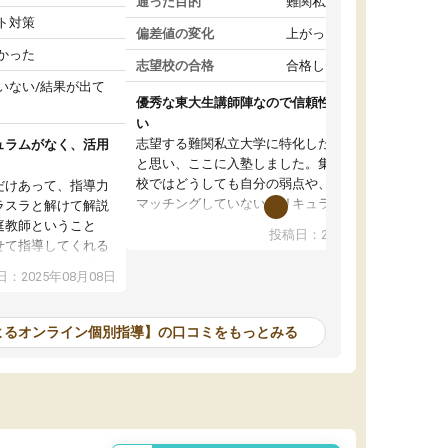
通った目的
難関私立受験対策
ト対策
偏差値の変化
上がった
かった
志望校の合格
合格した
いない/結果が出て
優秀な東大生講師陣なので信頼性や安心感が高
い
志望する難関私立大学に特化した準備をしたい
ュラムがなく、活用
と思い、ここに入塾しました。集団指導の予備
校ではどうしても自分の弱点や、志望校対策に
だけあって、指導力
マッチングしていないカリキュラムに不安を感
ラスラと解けて解説
じたからです。
庭教師ということ
投稿日：2024年02月19日
また受験のノウハウを蓄積している優秀な東大
せて指導してくれる
生講師陣をそろえていることや、完全オンライ
ラムがない。当方
：2025年08月08日
ン制というのも、ここを選んだ重要なポイント
るため、学校の教科
です。実際に入塾してみると、きめ細かいマン
な形で活用をさせて
ツーマン指導によって、自分の志望校にふさわ
間を使って進められる
よるオンライン個別指導】の口コミをもっとみる
しいオリジナルのカリキュラムを提案してくれ
であれば自学自習で
ました。
1時間の代金がそれな
また24時間いつでもLINEで講師に相談できるの
用の仕方をしたかっ
で、深夜に家で勉強していて疑問や不安が生じ
これといった提案も
ても、直ぐに解消できたのは、大きなメリット
分からず辞めること
と感じました。
ていけない子にはい