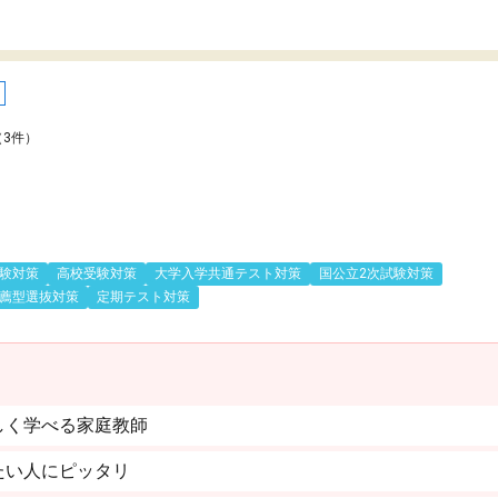
（3件）
験対策
高校受験対策
大学入学共通テスト対策
国公立2次試験対策
薦型選抜対策
定期テスト対策
しく学べる家庭教師
たい人にピッタリ