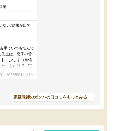
対策
いない/結果が出て
が苦手でいつも悩んで
の先生は、息子の苦
くれ、少しずつ自信
した。おかげで、定
アップし、本人もと
：2025年01月21日
家庭教師のガンバの口コミをもっとみる