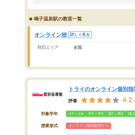
うちの子は、初回面談の講師の方で決定しまし
は
た。
内
出
鳴子温泉駅の教室一覧
オンラインツールを使用した単語帳の共有があ
な
り宿題もそちらで出される形でした。
ま
2ヶ月で担当講師の方がお辞めになると言う事で
が
オンライン校
詳しく見る
講師変更の申し出があり、あまりに短期での変
更だった為、塾に通う事にして退会しました。
対応エリア
全国
遅れも取り戻せ、授業内容や講師の方は良かっ
たと思います。
トライのオンライン個別指
4.2
評価
対象学年
小1～小6
中1～中3
高1～高3
浪
授業形式
オンライン個別指導(1:1)