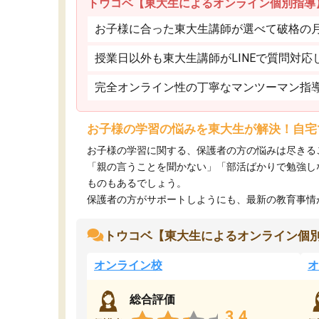
トウコベ【東大生によるオンライン個別指導
お子様に合った東大生講師が選べて破格の月額
授業日以外も東大生講師がLINEで質問対応
完全オンライン性の丁寧なマンツーマン指
お子様の学習の悩みを東大生が解決！自宅
お子様の学習に関する、保護者の方の悩みは尽きる
「親の言うことを聞かない」「部活ばかりで勉強し
ものもあるでしょう。
保護者の方がサポートしようにも、最新の教育事情がわ
トウコベ【東大生によるオンライン個
オンライン校
オ
総合評価
3.4