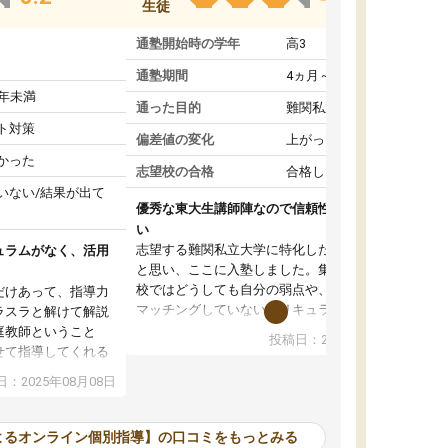
生徒
通塾開始時の学年
高3
通塾期間
4ヵ月～1年未満
1年未満
通った目的
難関私立受験対策
ト対策
偏差値の変化
上がった
かった
志望校の合格
合格した
いない/結果が出て
優秀な東大生講師陣なので信頼性や安心感が高
い
志望する難関私立大学に特化した準備をしたい
ュラムがなく、活用
と思い、ここに入塾しました。集団指導の予備
校ではどうしても自分の弱点や、志望校対策に
だけあって、指導力
マッチングしていないカリキュラムに不安を感
ラスラと解けて解説
じたからです。
庭教師ということ
投稿日：2024年02月19日
また受験のノウハウを蓄積している優秀な東大
せて指導してくれる
生講師陣をそろえていることや、完全オンライ
ラムがない。当方
：2025年08月08日
ン制というのも、ここを選んだ重要なポイント
るため、学校の教科
です。実際に入塾してみると、きめ細かいマン
な形で活用をさせて
ツーマン指導によって、自分の志望校にふさわ
間を使って進められる
よるオンライン個別指導】の口コミをもっとみる