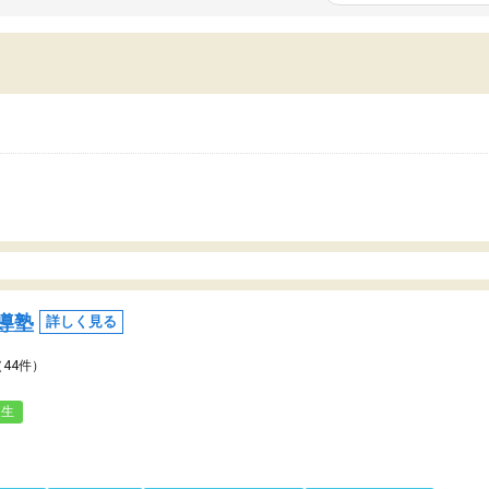
いまいち期待したものではなくふわっとした
範囲は限られており、それ
容でした。それでも明らかに本人のやる気も
進めて良いように思った。
ましたし、苦手科目が楽しくなってきたよう
りに高いため、有意義な利
ので、トウコベにお願いして良かったと思い
たが、大学生の先生からは
す。講師も合わなければチェンジできます
なく、上手い活用の仕方が
、娘は3科目ともずっと同じ先生です。
とした。学校の授業につい
いのかも。
導塾
詳しく見る
（44件）
人生