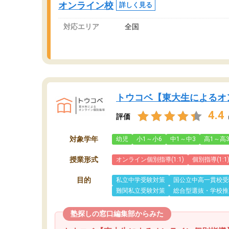
オンライン校
詳しく見る
対応エリア
全国
トウコベ【東大生によるオ
4.4
評価
対象学年
幼児
小1～小6
中1～中3
高1～高
授業形式
オンライン個別指導(1:1)
個別指導(1:1
目的
私立中学受験対策
国公立中高一貫校受
難関私立受験対策
総合型選抜・学校推
塾探しの窓口編集部からみた