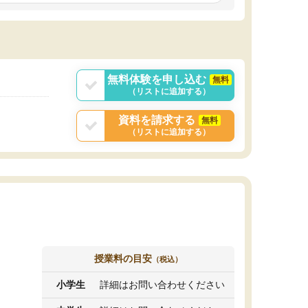
しいオリジナルのカリキュラムを提案してくれ
であれば自学自習で
ました。
1時間の代金がそれな
また24時間いつでもLINEで講師に相談できるの
用の仕方をしたかっ
で、深夜に家で勉強していて疑問や不安が生じ
これといった提案も
ても、直ぐに解消できたのは、大きなメリット
分からず辞めること
と感じました。
ていけない子にはい
無料体験を申し込む
無料
（リストに追加する）
資料を請求する
無料
（リストに追加する）
授業料の目安
（税込）
小学生
詳細はお問い合わせください