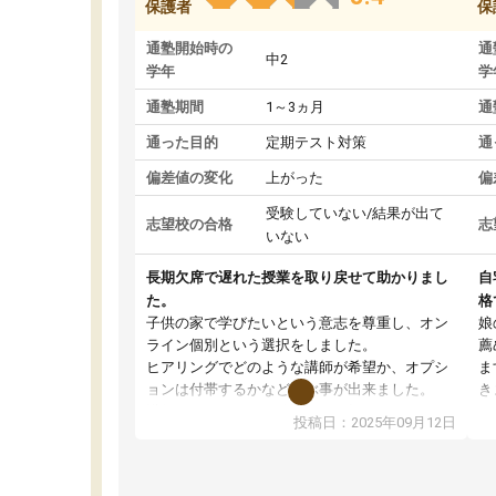
保護者
保
通塾開始時の
通
中2
学年
学
通塾期間
1～3ヵ月
通
通った目的
定期テスト対策
通
偏差値の変化
上がった
偏
受験していない/結果が出て
志望校の合格
志
いない
長期欠席で遅れた授業を取り戻せて助かりまし
自
た。
格
子供の家で学びたいという意志を尊重し、オン
娘
ライン個別という選択をしました。
薦
ヒアリングでどのような講師が希望か、オプシ
ま
ョンは付帯するかなど選ぶ事が出来ました。
き
講師とのマッチング後講師との初回ミーティン
に
投稿日：2025年09月12日
グを行い、その講師で良いか他の講師を希望す
思
るか子供との相性も見てから講師を決定する事
(
ができます。
ュ