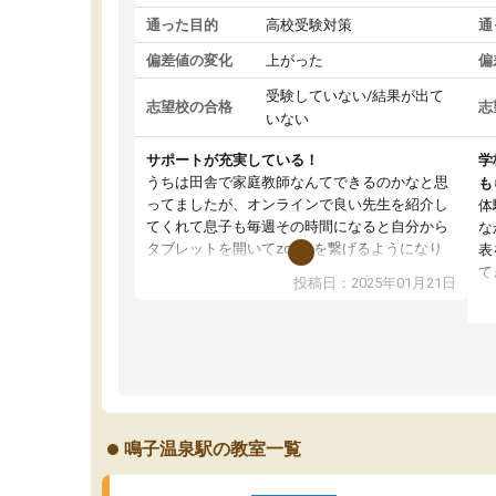
通った目的
高校受験対策
通
偏差値の変化
上がった
偏
受験していない/結果が出て
志望校の合格
志
いない
サポートが充実している！
学
うちは田舎で家庭教師なんてできるのかなと思
も
ってましたが、オンラインで良い先生を紹介し
体
てくれて息子も毎週その時間になると自分から
な
タブレットを開いてzoomを繋げるようになり
表
ました！5科目なんでもOKなのもとても気に入
て
投稿日：2025年01月21日
っています
オ
成績もだいぶ下の方でしたが、通い始めて1年ほ
い
どだった今では平均点以上の科目が増えてきま
か
した！あと1年受験まであるので無料の週末教室
て
を使用しながら頑張って欲しいと思います！
鳴子温泉駅の教室一覧