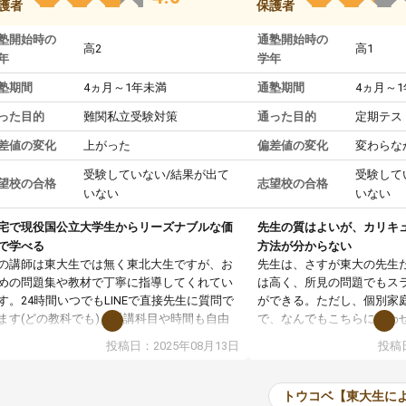
護者
保護者
塾開始時の
通塾開始時の
高2
高1
年
学年
塾期間
4ヵ月～1年未満
通塾期間
4ヵ月～
った目的
難関私立受験対策
通った目的
定期テス
差値の変化
上がった
偏差値の変化
変わらな
受験していない/結果が出て
受験して
望校の合格
志望校の合格
いない
いない
宅で現役国公立大学生からリーズナブルな価
先生の質はよいが、カリキ
で学べる
方法が分からない
の講師は東大生では無く東北大生ですが、お
先生は、さすが東大の先生
めの問題集や教材で丁寧に指導してくれてい
は高く、所見の問題でもス
す。24時間いつでもLINEで直接先生に質問で
ができる。ただし、個別家
ます(どの教科でも)。受講科目や時間も自由
で、なんでもこちらに合わ
決めれるので、個人に合った勉強ができると
のだが、具体的なカリキュ
投稿日：2025年08月13日
投稿日
います。カリキュラム相談みたいなのがあり
は、授業の先取り学習をす
有料)、受験までにどんなことをどんなスケジ
書を一緒に進めていくよう
ールでやっていくか相談したのですが、それ
いただいたが、1時間の時
トウコベ【東大生に