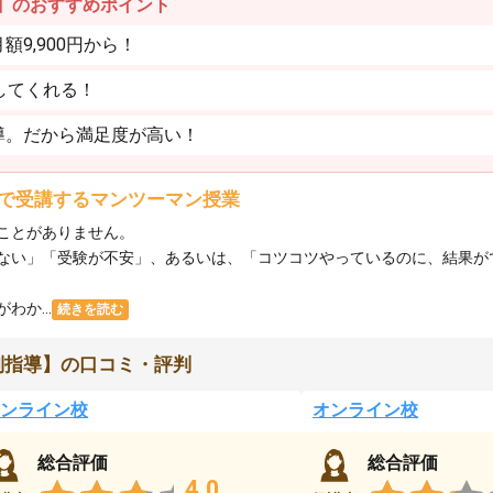
】のおすすめポイント
9,900円から！
してくれる！
導。だから満足度が高い！
で受講するマンツーマン授業
ことがありません。
ない」「受験が不安」、あるいは、「コツコツやっているのに、結果が
か...
続きを読む
別指導】の口コミ・評判
ンライン校
オンライン校
総合評価
総合評価
4.0