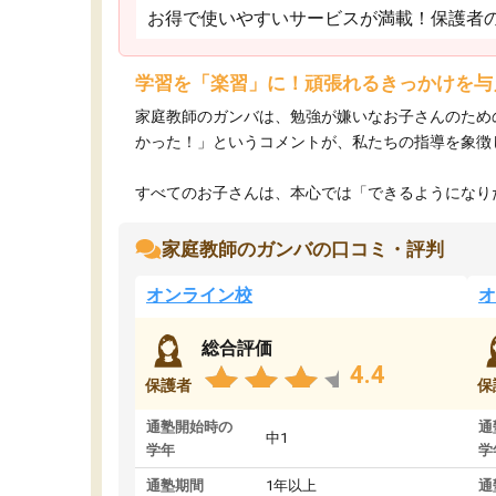
お得で使いやすいサービスが満載！保護者
学習を「楽習」に！頑張れるきっかけを与
家庭教師のガンバは、勉強が嫌いなお子さんのため
かった！」というコメントが、私たちの指導を象徴
すべてのお子さんは、本心では「できるようになりた
家庭教師のガンバの口コミ・評判
オンライン校
オ
総合評価
4.4
保護者
保
通塾開始時の
通
中1
学年
学
通塾期間
1年以上
通