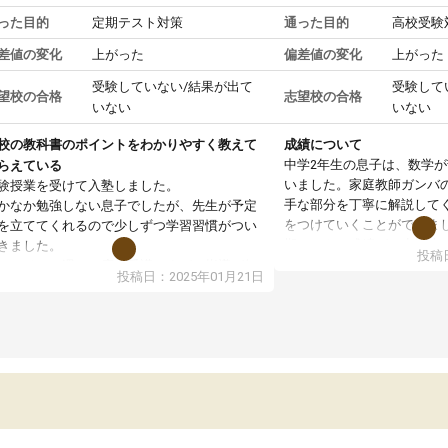
った目的
定期テスト対策
通った目的
高校受験
差値の変化
上がった
偏差値の変化
上がった
受験していない/結果が出て
受験して
望校の合格
志望校の合格
いない
いない
校の教科書のポイントをわかりやすく教えて
成績について
中学2年生の息子は、数学
らえている
いました。家庭教師ガンバ
験授業を受けて入塾しました。
手な部分を丁寧に解説して
かなか勉強しない息子でしたが、先生が予定
をつけていくことができま
を立ててくれるので少しずつ学習習慣がつい
期テストの成績が10点以上
きました。
投稿日
ても喜んでいます。
ンラインで週に一度の受講ですが、指導が無
投稿日：2025年01月21日
日も予定表に基づいて勉強したり、LINEでわ
らないところを質問できるのでとても助かっ
います。