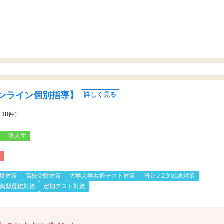
ンライン個別指導】
詳しく見る
（38件）
3
浪人生
)
験対策
高校受験対策
大学入学共通テスト対策
国公立2次試験対策
薦型選抜対策
定期テスト対策