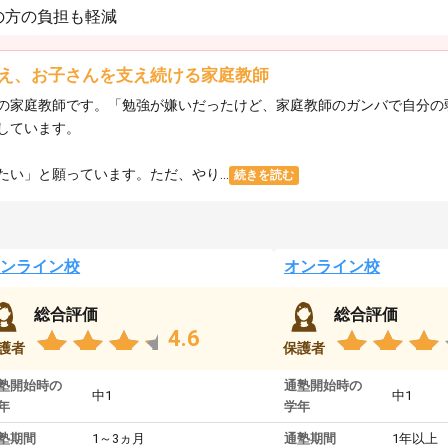
の方の負担も軽減
え、お子さんを支え続ける家庭教師
の家庭教師です。「勉強が嫌いだったけど、家庭教師のガンバで自分の
しています。
い」と願っています。ただ、やり...
続きを読む
ンライン校
オンライン校
総合評価
総合評価
4.6
護者
保護者
塾開始時の
通塾開始時の
中1
中1
年
学年
塾期間
1～3ヵ月
通塾期間
1年以上