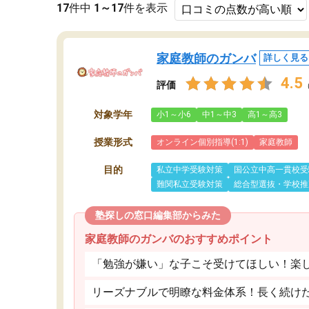
17
件中
1～17
件を表示
家庭教師のガンバ
詳しく見る
4.5
評価
対象学年
小1～小6
中1～中3
高1～高3
授業形式
オンライン個別指導(1:1)
家庭教師
目的
私立中学受験対策
国公立中高一貫校受
難関私立受験対策
総合型選抜・学校推
塾探しの窓口編集部からみた
家庭教師のガンバのおすすめポイント
「勉強が嫌い」な子こそ受けてほしい！楽
リーズナブルで明瞭な料金体系！長く続け