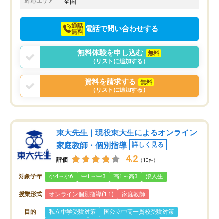
対応エリア
全国
向けて頑張っています。
通話
電話で問い合わせする
無料
無料体験を申し込む
無料
（リストに追加する）
資料を請求する
無料
（リストに追加する）
東大先生｜現役東大生によるオンライン
家庭教師・個別指導
詳しく見る
4.2
評価
（10件）
対象学年
小4～小6
中1～中3
高1～高3
浪人生
授業形式
オンライン個別指導(1:1)
家庭教師
目的
私立中学受験対策
国公立中高一貫校受験対策