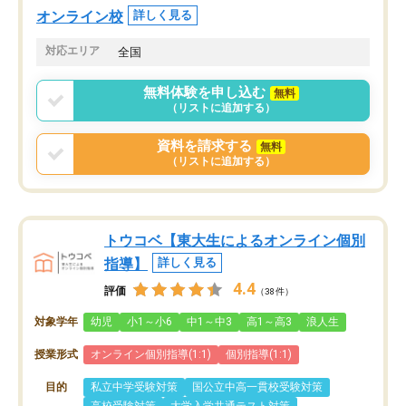
オンライン校
詳しく見る
対応エリア
全国
無料体験を申し込む
無料
（リストに追加する）
資料を請求する
無料
（リストに追加する）
トウコベ【東大生によるオンライン個別
指導】
詳しく見る
4.4
評価
（38件）
対象学年
幼児
小1～小6
中1～中3
高1～高3
浪人生
授業形式
オンライン個別指導(1:1)
個別指導(1:1)
目的
私立中学受験対策
国公立中高一貫校受験対策
高校受験対策
大学入学共通テスト対策