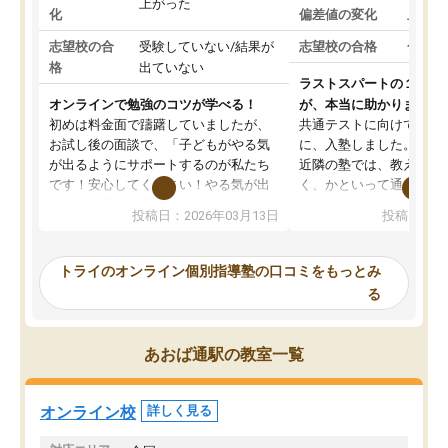
上がった
化
偏差値の変化
上がっ
志望校の合
受験していない/結果が
志望校の合格
合格し
格
出ていない
ラストスパートの１か月
オンラインで勉強のコツが学べる！
が、本当に助かりました
初めは料金面で躊躇していましたが、
共通テストに向けての追
お試し後の面談で、「子どもがやる気
に、入塾しました。田舎
が出るようにサポートするのが私たち
近隣の塾では、教えても
です！安心してください！やる気が出
く、かといって通うには
ないのは私たち講師の責任です」と言
が、トライならオンライ
投稿日：2026年03月13日
投稿日：20
ってくださり、確かに！と考えて、思
可能なので本当に助かり
い切って入塾しました。英語が苦手だ
テストの内容重視でした
ったんですが、学生の先生から学ぶこ
らないところをピンポイ
トライのオンライン個別指導塾の口コミをもっとみ
とで、勉強のコツみたいなものをつか
頂いて、とてもわかりや
る
み、徐々に成績が上がったらいいなと
していました。一生を左
思っていました。何が今足りないのか
スト、多少お金がかかっ
を的確に指導いただき、子どももびっ
思い切って入塾してよか
あおば通駅の教室一覧
くりするほど楽しんでやる気を持って
塾を受けています。狙い通り、少しず
つ成績も上がり、苦手意識も無くなっ
オンライン校
詳しく見る
てきたので、さらに苦手な数学も追加
でお願いしました。来年の高校受験に