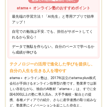
atama＋ オンライン塾のおすすめポイント
最先端の学習方法！「AI先生」と専用アプリで効率
アップ！
自宅での勉強は不安…でも、担任がサポートしてく
れるから安心！
データで無駄を作らない。自分のペースで学べるか
ら成績が伸びる
テクノロジーの活用で進化した学びを提供し、
自分の人生を生きる人を増やす
atama＋ オンライン塾は、2017年設立のatama plus株式
会社が手掛けるオンライン指導型の塾です。塾業界では新
しい存在ながら、独自のAI教材「atama＋」は、すでに全
国4,000以上の塾に導入済み。大手予備校・駿台との提
携、各種メディアでの紹介、さらに産学連携の取り組みな
ど、塾業界にイノベーションを起こした存在と...