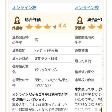
オンライン校
オンライン校
総合評価
総合評価
4.4
保護者
保護者
通塾開始時
通塾開始時の
高1
高3
の学年
学年
通塾期間
4ヵ月～1年未満
通塾期間
4ヵ月
通った目的
定期テスト対策
大学入
通った目的
対策
偏差値の変
変わらなかった
化
偏差値の変化
上がっ
志望校の合
受験していない/結果が
志望校の合格
合格し
格
出ていない
東大生ってやっぱりすご
息子は中学まではそこそ
オンラインだからこそ毎日利用でき学
いたのですが、高校に入
習習慣がついています。
ていけなくなり対面の塾
高校入学してすぐは頑張っていました
でいたので、違うアプロ
が、部活動が忙しくなって学習時間が