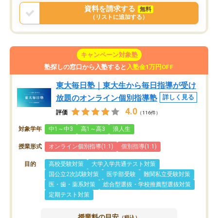
資料を請求する
無料
（リストに追加する）
キャンペーン対象塾
塾探しの窓口から入塾すると
入塾金1万円OFF
東大毎日塾｜東大生から毎日指導が受け
放題のオンライン個別指導塾
詳しく見る
4.0
評価
（116件）
対象学年
中1～中3
高1～高3
浪人生
授業形式
オンライン個別指導(1:1)
個別指導(1:1)
目的
高校受験対策
大学入学共通テスト対策
国公立2次試験対策
医学部受験
難関私立受験対策
医・歯・薬系対策
総合型選抜・学校推薦型選抜対策
定期テスト対策
授業料の目安
（税込）