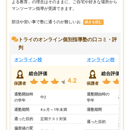
よる教育」の理念はそのままに、ご自宅や好きな場所から
マンツーマン指導が受講できます。
部活や習い事で塾に通うのが難しいお...
続きを読む
トライのオンライン個別指導塾の口コミ・評
判
オンライン校
オンライン校
総合評価
総合評価
4.2
保護者
保護者
通塾開始時
通塾開始時の
中2
高3
の学年
学年
通塾期間
4ヵ月～1年未満
通塾期間
1～3
通った目的
定期テスト対策
大学入
通った目的
対策
偏差値の変