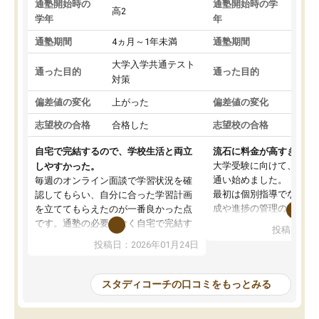
通塾開始時の
通塾開始時の学
高2
高2
学年
年
通塾期間
4ヵ月～1年未満
通塾期間
1～
大学入学共通テスト
国公
通った目的
通った目的
対策
策
偏差値の変化
上がった
偏差値の変化
変わ
志望校の合格
合格した
志望校の合格
合格
自宅で完結するので、学校生活と両立
流石に料金が高すぎる
大学受験に向けて、高2
しやすかった。
通い始めました。
毎週のオンライン面談で学習状況を確
最初は個別指導でなく、
認してもらい、自分に合った学習計画
成や進捗の管理のみのコ
を立ててもらえたのが一番良かった点
ていましたが、あまり効
です。通塾の必要がなく自宅で完結す
投稿日：20
じ個別指導コースに変更
るため、学校や部活と両立しやすかっ
投稿日：2026年01月24日
講師には早稲田大学生の
たです。コーチが現役大学生で相談し
れましたが、はっきり言
やすく、勉強面だけでなく受験期の不
性が良くなかったです。
安も気軽に話せました。勉強習慣が身
スタディコーチの口コミをもっとみる
モチベーションが上がら
についたと感じています。また、チャ
にやめてしまいました。
ットで質問できるのも便利でした。一