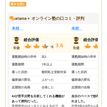
続きを読む
atama＋ オンライン塾の口コミ・評判
本校
本校
総合評価
総合評価
3.6
生徒
生徒
通塾開始時の学年
高2
通塾開始時の学年
中
通塾期間
1年以上
通塾期間
通った目的
難関私立受験対策
通った目的
偏差値の変化
上がった
偏差値の変化
志望校の合格
合格した
志望校の合格
AIが苦手分野を分析してくれる機能が
自分のペースで効率よく
あって便利だった。
れました。
学習状況がはっきりとみえるので、自
中学3年の5月から数学・