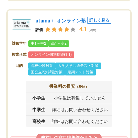
atama＋ オンライン塾
詳しく見る
4.1
評価
（9件）
対象学年
中1～中2
高1～高2
授業形式
オンライン個別指導(1:1)
目的
高校受験対策
大学入学共通テスト対策
国公立2次試験対策
定期テスト対策
授業料の目安
（税込）
小学生
小学生は募集していません
中学生
詳細はお問い合わせください
高校生
詳細はお問い合わせください
塾探しの窓口編集部からみた