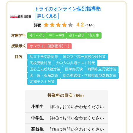
トライのオンライン個別指導塾
詳しく見る
4.2
評価
（44件）
対象学年
小1～小6
中1～中3
高1～高3
浪人生
授業形式
オンライン個別指導(1:1)
目的
私立中学受験対策
国公立中高一貫校受験対策
高校受験対策
大学入学共通テスト対策
国公立2次試験対策
医学部受験
難関私立受験対策
医・歯・薬系対策
総合型選抜・学校推薦型選抜対策
定期テスト対策
授業料の目安
（税込）
小学生
詳細はお問い合わせください
中学生
詳細はお問い合わせください
高校生
詳細はお問い合わせください