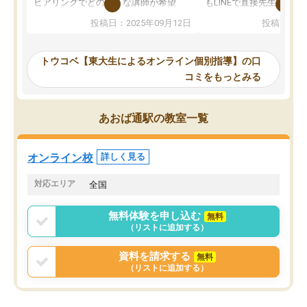
ヒアリングでどのような講師が希望
もLINEで直接先生に質問
か、オプションは付帯するかなど選ぶ
教科でも)。受講科目や
投稿日：2025年09月12日
投稿日：20
事が出来ました。
めれるので、個人に合っ
講師とのマッチング後講師との初回ミ
ると思います。カリキュ
ーティングを行い、その講師で良いか
いなのがあり(有料)、受
トウコベ【東大生によるオンライン個別指導】の口
他の講師を希望するか子供との相性も
ことをどんなスケジュー
コミをもっとみる
見てから講師を決定する事ができま
くか相談したのですが、
す。
ち期待したものではなく
うちの子は、初回面談の講師の方で決
内容でした。それでも明
あおば通駅の教室一覧
定しました。
やる気も出ましたし、苦
くなってきたようなので
オンラインツールを使用した単語帳の
お願いして良かったと思
オンライン校
詳しく見る
共有があり宿題もそちらで出される形
も合わなければチェンジ
でした。
娘は3科目ともずっと同
対応エリア
全国
2ヶ月で担当講師の方がお辞めになると
言う事で講師変更の申し出があり、あ
無料体験を申し込む
無料
まりに短期での変更だった為、塾に通
（リストに追加する）
う事にして退会しました。遅れも取り
戻せ、授業内容や講師の方は良かった
資料を請求する
無料
と思います。
（リストに追加する）