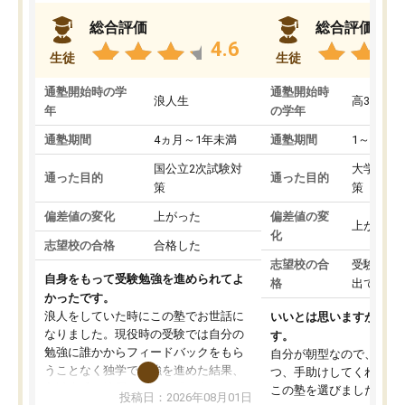
総合評価
総合評価
4.6
生徒
生徒
通塾開始時の学
通塾開始時
浪人生
高3
年
の学年
通塾期間
4ヵ月～1年未満
通塾期間
1～3ヵ月
国公立2次試験対
大学入学
通った目的
通った目的
策
策
偏差値の変化
上がった
偏差値の変
上がった
化
志望校の合格
合格した
志望校の合
受験して
自身をもって受験勉強を進められてよ
格
出ていな
かったです。
浪人をしていた時にこの塾でお世話に
いいとは思いますが、料
なりました。現役時の受験では自分の
す。
勉強に誰かからフィードバックをもら
自分が朝型なので、自習
うことなく独学で勉強を進めた結果、
つ、手助けしてくれる設
入試本番に地歴の学習が間に合わず不
この塾を選びました。
投稿日：2026年08月01日