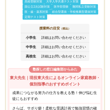
高校受験対策
大学入学共通テスト対策
国公立2次試験対策
医学部受験
難関私立受験対策
医・歯・薬系対策
総合型選抜・学校推薦型選抜対策
定期テスト対策
授業料の目安
（税込）
小学生
詳細はお問い合わせください
中学生
詳細はお問い合わせください
高校生
詳細はお問い合わせください
塾探しの窓口編集部からみた
東大先生｜現役東大生によるオンライン家庭教師・
個別指導のおすすめポイント
成果につながる努力の仕方を教える塾！伸び悩む生
徒にもおすすめ
さらば、サボり癖！柔軟な受講計画で勉強習慣の確