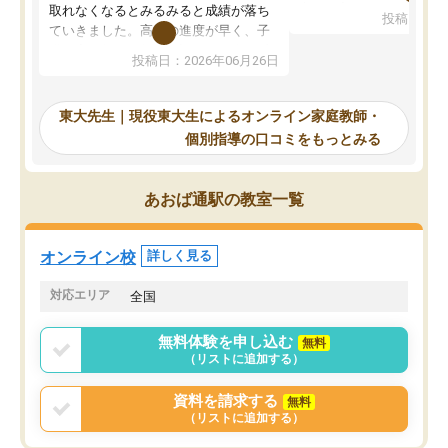
考えて入りました。地元
取れなくなるとみるみると成績が落ち
投稿日：20
で、当初は模試でD判定
ていきました。高校の進度が早く、子
していたのですが、やは
供も家に帰って勉強の話すると嫌な反
投稿日：2026年06月26日
験勉強に詳しく、先生か
応を示します。東大先生にお願いして
受け合格できました。ま
からは効率的な計画を先生が立ててく
自習室が毎日使えていつ
れるので、親としても安心です。毎日
東大先生｜現役東大生によるオンライン家庭教師・
るのが心強かったようで
使える自習室とかもあり、わからない
個別指導の口コミをもっとみる
謝です。
ところがあれば先生が回答してくれる
のも重宝しています。
あおば通駅の教室一覧
オンライン校
詳しく見る
対応エリア
全国
無料体験を申し込む
無料
（リストに追加する）
資料を請求する
無料
（リストに追加する）