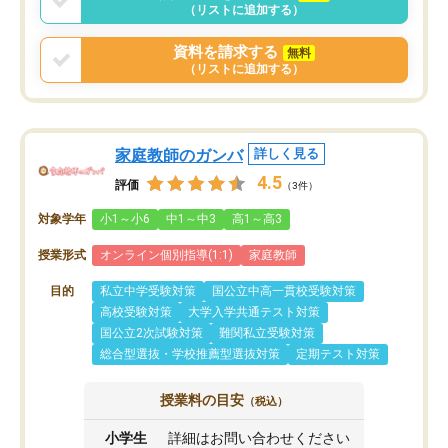
（リストに追加する）
資料を請求する
無料
（リストに追加する）
家庭教師のガンバ
詳しく見る
4.5
評価
（3件）
対象学年
小1～小6
中1～中3
高1～高3
授業形式
オンライン個別指導(1:1)
家庭教師
目的
私立中学受験対策
国公立中高一貫校受験対策
高校受験対策
大学入学共通テスト対策
国公立2次試験対策
難関私立受験対策
総合型選抜・学校推薦型選抜対策
定期テスト対策
授業料の目安
（税込）
小学生
詳細はお問い合わせください