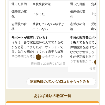
通った目的
高校受験対策
通った目的
定期テス
偏差値の変
偏差値の変
上がった
上がった
化
化
志望校の合
受験していない/結果が
志望校の合
受験して
格
出ていない
格
出ていな
サポートが充実している！
学校の教科書のポイント
うちは田舎で家庭教師なんてできるの
く教えてもらえている
かなと思ってましたが、オンラインで
体験授業を受けて入塾し
良い先生を紹介してくれて息子も毎週
なかなか勉強しない息子
その時間になると自分からタブレット
生が予定表を立ててくれ
を開いてzoomを繋げるようになりまし
つ学習習慣がついてきま
投稿日：2025年01月21日
た！5科目なんでもOKなのもとても気
オンラインで週に一度の
投稿日：20
に入っています
指導が無い日も予定表に
成績もだいぶ下の方でしたが、通い始
したり、LINEでわから
めて1年ほどだった今では平均点以上の
問できるのでとても助か
家庭教師のガンバの口コミをもっとみる
科目が増えてきました！あと1年受験ま
であるので無料の週末教室を使用しな
がら頑張って欲しいと思います！
あおば通駅の教室一覧