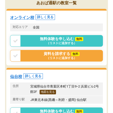
追加で料金を払うことで
人では迷いがちだった受験勉強を、最
あおば通駅の教室一覧
方に変更することも可能
後まで続けられたのはこの塾のおかげ
の方の予定が空いていな
だと思います。
そもそも月謝が高い塾な
オンライン校
詳しく見る
人には合わないと思いま
総合してあまりお勧めで
対応エリア
全国
りませんでした。
唯一、塾内の設備だけは
無料体験を申し込む
無料
で素晴らしかったです。
（リストに追加する）
資料を請求する
無料
（リストに追加する）
仙台校
詳しく見る
住所
宮城県仙台市青葉区本町1丁目9−2 浜屋ビル2号
館2F
地図を見る
最寄り駅
JR東北本線(黒磯～利府・盛岡) 仙台駅
無料体験を申し込む
無料