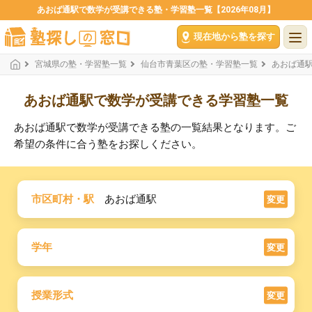
あおば通駅で数学が受講できる塾・学習塾一覧【2026年08月】
現在地から塾を探す
宮城県の塾・学習塾一覧
仙台市青葉区の塾・学習塾一覧
あおば通
あおば通駅で数学が受講できる学習塾一覧
あおば通駅で数学が受講できる塾の一覧結果となります。ご
希望の条件に合う塾をお探しください。
市区町村・駅
あおば通駅
変更
学年
変更
授業形式
変更