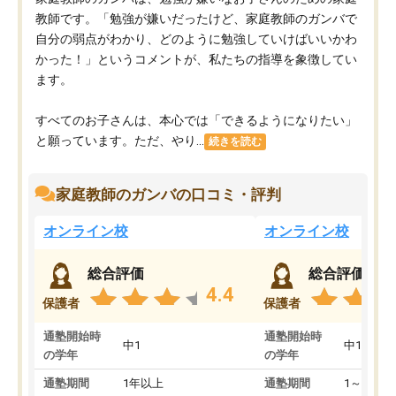
教師です。「勉強が嫌いだったけど、家庭教師のガンバで
自分の弱点がわかり、どのように勉強していけばいいかわ
かった！」というコメントが、私たちの指導を象徴してい
ます。
すべてのお子さんは、本心では「できるようになりたい」
と願っています。ただ、やり...
続きを読む
家庭教師のガンバの口コミ・評判
オンライン校
オンライン校
総合評価
総合評価
4.4
保護者
保護者
通塾開始時
通塾開始時
中1
中1
の学年
の学年
通塾期間
1年以上
通塾期間
1～3ヵ月