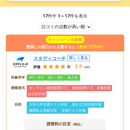
17
件中
1～17
件を表示
キャンペーン対象塾
塾探しの窓口から入塾すると
入塾金1万円OFF
スタディコーチ
詳しく見る
3.9
評価
（6件）
対象学年
中1～中3
高1～高3
浪人生
授業形式
オンライン個別指導(1:1)
個別指導(1:1)
映像授業
自立型学習
目的
大学入学共通テスト対策
国公立2次試験対策
難関私立受験対策
定期テスト対策
授業料の目安
（税込）