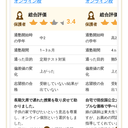
オンライン校
オンライン校
総合評価
総合評価
3.4
保護者
保護者
通塾開始時
通塾開始時
中2
高2
の学年
の学年
通塾期間
1～3ヵ月
通塾期間
4ヵ月～1
通った目的
定期テスト対策
通った目的
難関私立
偏差値の変
偏差値の変
上がった
上がった
化
化
志望校の合
受験していない/結果が
志望校の合
受験して
格
出ていない
格
出ていな
長期欠席で遅れた授業を取り戻せて助
自宅で現役国公立大学生
かりました。
ブルな価格で学べる
子供の家で学びたいという意志を尊重
娘の講師は東大生では無
し、オンライン個別という選択をしま
すが、お薦めの問題集や
した。
指導してくれています。2