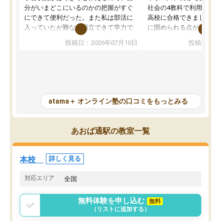
分がいまどこにいるのかの把握がすぐ
社会の4教科で利用し、偏
にできて便利だった。また私は部活に
高校に合格できました。
入っていたが難なく両立できて学力で
に固められる点が魅力で
も部活でも結果を残すことができてよ
れる「ウォームアップ」
投稿日：2026年07月10日
投稿日：20
かった。また問題演習の際に、自分が
項目のおかげで、手軽に
一度間違えた問題を繰り返し学習でき
せられます。何度も間違
たので苦手だった英語の克服につなが
「特訓」項目で徹底的に
った点もよかった。ただAIをアピール
め、苦手克服に非常に役
して活用するのは良かった点もあった
また、その日の勉強時間
が、自分で自分の管理ができない人に
元数が可視化されるので
atama＋ オンライン塾の口コミをもっとみる
とっては難しい部分もあるのではない
しながら意欲的に取り組
かと思った。
常に効果を実感している
になった現在も大学受験
あおば通駅の教室一覧
して利用しており、自信
すめできる塾です。
本校
詳しく見る
対応エリア
全国
無料体験を申し込む
無料
（リストに追加する）