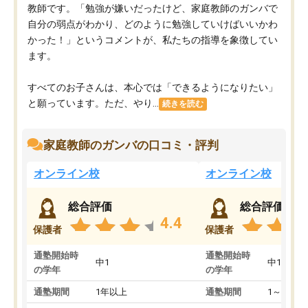
教師です。「勉強が嫌いだったけど、家庭教師のガンバで
自分の弱点がわかり、どのように勉強していけばいいかわ
かった！」というコメントが、私たちの指導を象徴してい
ます。
すべてのお子さんは、本心では「できるようになりたい」
と願っています。ただ、やり...
続きを読む
家庭教師のガンバの口コミ・評判
オンライン校
オンライン校
総合評価
総合評価
4.4
保護者
保護者
通塾開始時
通塾開始時
中1
中1
の学年
の学年
通塾期間
1年以上
通塾期間
1～3ヵ月