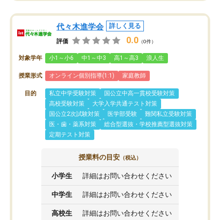
代々木進学会
詳しく見る
0.0
評価
（0件）
対象学年
小1～小6
中1～中3
高1～高3
浪人生
授業形式
オンライン個別指導(1:1)
家庭教師
目的
私立中学受験対策
国公立中高一貫校受験対策
高校受験対策
大学入学共通テスト対策
国公立2次試験対策
医学部受験
難関私立受験対策
医・歯・薬系対策
総合型選抜・学校推薦型選抜対策
定期テスト対策
授業料の目安
（税込）
小学生
詳細はお問い合わせください
中学生
詳細はお問い合わせください
高校生
詳細はお問い合わせください