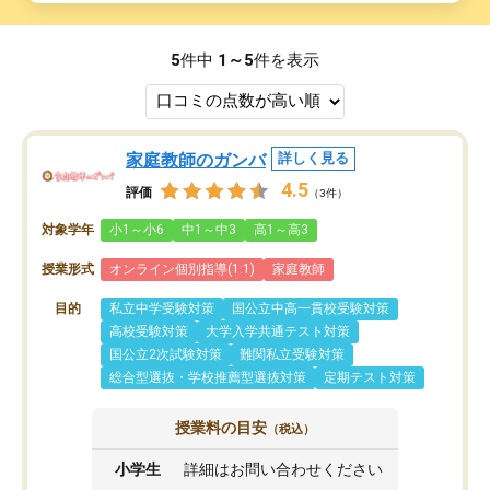
5
件中
1～5
件を表示
家庭教師のガンバ
詳しく見る
4.5
評価
（3件）
対象学年
小1～小6
中1～中3
高1～高3
授業形式
オンライン個別指導(1:1)
家庭教師
目的
私立中学受験対策
国公立中高一貫校受験対策
高校受験対策
大学入学共通テスト対策
国公立2次試験対策
難関私立受験対策
総合型選抜・学校推薦型選抜対策
定期テスト対策
授業料の目安
（税込）
小学生
詳細はお問い合わせください