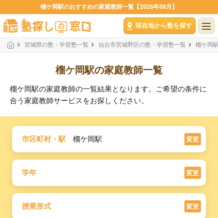
榴ケ岡駅のおすすめの家庭教師一覧【2026年08月】
現在地から塾を探す
宮城県の塾・学習塾一覧
仙台市宮城野区の塾・学習塾一覧
榴ケ岡
榴ケ岡駅の家庭教師一覧
榴ケ岡駅の家庭教師の一覧結果となります。ご希望の条件に
合う家庭教師サービスをお探しください。
市区町村・駅
榴ケ岡駅
変更
学年
変更
授業形式
変更