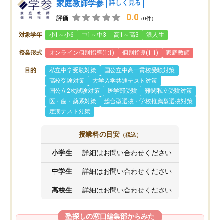
家庭教師学参
詳しく見る
0.0
評価
（0件）
対象学年
小1～小6
中1～中3
高1～高3
浪人生
授業形式
オンライン個別指導(1:1)
個別指導(1:1)
家庭教師
目的
私立中学受験対策
国公立中高一貫校受験対策
高校受験対策
大学入学共通テスト対策
国公立2次試験対策
医学部受験
難関私立受験対策
医・歯・薬系対策
総合型選抜・学校推薦型選抜対策
定期テスト対策
授業料の目安
（税込）
小学生
詳細はお問い合わせください
中学生
詳細はお問い合わせください
高校生
詳細はお問い合わせください
塾探しの窓口編集部からみた