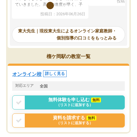
投稿日：20
で、当初は模試でD判定
ていきました。高校の進度が早く、子
していたのですが、やは
供も家に帰って勉強の話すると嫌な反
投稿日：2026年06月26日
験勉強に詳しく、先生か
応を示します。東大先生にお願いして
受け合格できました。ま
からは効率的な計画を先生が立ててく
自習室が毎日使えていつ
れるので、親としても安心です。毎日
東大先生｜現役東大生によるオンライン家庭教師・
るのが心強かったようで
使える自習室とかもあり、わからない
個別指導の口コミをもっとみる
謝です。
ところがあれば先生が回答してくれる
のも重宝しています。
榴ケ岡駅の教室一覧
オンライン校
詳しく見る
対応エリア
全国
無料体験を申し込む
無料
（リストに追加する）
資料を請求する
無料
（リストに追加する）