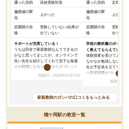
通った目的
高校受験対策
通った目的
定期テス
偏差値の変
偏差値の変
上がった
上がった
化
化
志望校の合
受験していない/結果が
志望校の合
受験して
格
出ていない
格
出ていな
サポートが充実している！
学校の教科書のポイント
うちは田舎で家庭教師なんてできるの
く教えてもらえている
かなと思ってましたが、オンラインで
体験授業を受けて入塾し
良い先生を紹介してくれて息子も毎週
なかなか勉強しない息子
その時間になると自分からタブレット
生が予定表を立ててくれ
を開いてzoomを繋げるようになりまし
つ学習習慣がついてきま
投稿日：2025年01月21日
た！5科目なんでもOKなのもとても気
オンラインで週に一度の
投稿日：20
に入っています
指導が無い日も予定表に
成績もだいぶ下の方でしたが、通い始
したり、LINEでわから
めて1年ほどだった今では平均点以上の
問できるのでとても助か
家庭教師のガンバの口コミをもっとみる
科目が増えてきました！あと1年受験ま
であるので無料の週末教室を使用しな
がら頑張って欲しいと思います！
榴ケ岡駅の教室一覧