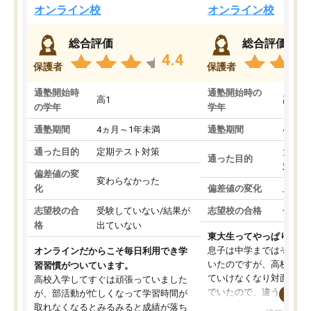
オンライン校
オンライン校
総合評価
総合評価
4.4
保護者
保護者
通塾開始時
通塾開始時の
高1
高3
の学年
学年
通塾期間
4ヵ月～1年未満
通塾期間
4ヵ月
通った目的
定期テスト対策
大学入
通った目的
対策
偏差値の変
変わらなかった
化
偏差値の変化
上がっ
志望校の合
受験していない/結果が
志望校の合格
合格し
格
出ていない
東大生ってやっぱりすご
息子は中学まではそこそ
オンラインだからこそ毎日利用でき学
いたのですが、高校に入
習習慣がついています。
ていけなくなり対面の塾
高校入学してすぐは頑張っていました
でいたので、違うアプロ
が、部活動が忙しくなって学習時間が
考えて入りました。地元
取れなくなるとみるみると成績が落ち