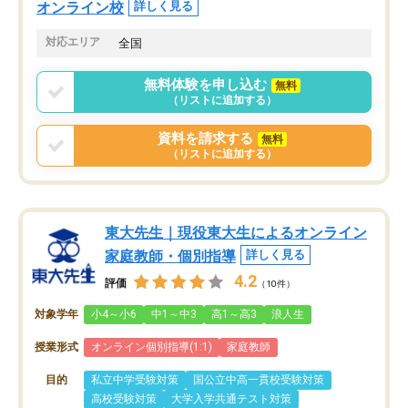
オンライン校
詳しく見る
対応エリア
全国
無料体験を申し込む
無料
（リストに追加する）
資料を請求する
無料
（リストに追加する）
東大先生｜現役東大生によるオンライン
家庭教師・個別指導
詳しく見る
4.2
評価
（10件）
対象学年
小4～小6
中1～中3
高1～高3
浪人生
授業形式
オンライン個別指導(1:1)
家庭教師
目的
私立中学受験対策
国公立中高一貫校受験対策
高校受験対策
大学入学共通テスト対策