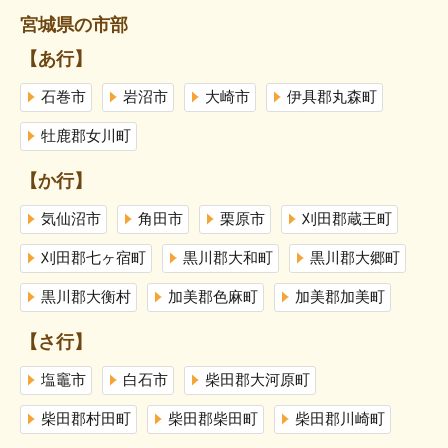
宮城県の市部
【あ行】
石巻市
岩沼市
大崎市
伊具郡丸森町
牡鹿郡女川町
【か行】
気仙沼市
角田市
栗原市
刈田郡蔵王町
刈田郡七ヶ宿町
黒川郡大和町
黒川郡大郷町
黒川郡大衡村
加美郡色麻町
加美郡加美町
【さ行】
塩竈市
白石市
柴田郡大河原町
柴田郡村田町
柴田郡柴田町
柴田郡川崎町