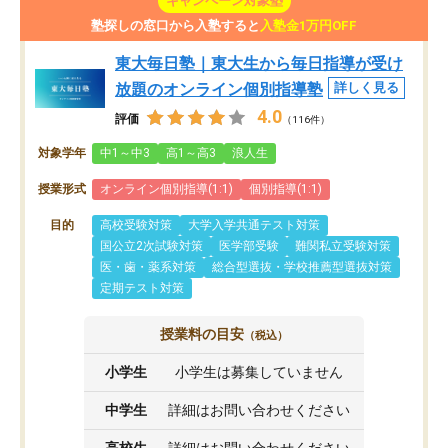
キャンペーン対象塾
塾探しの窓口から入塾すると
入塾金1万円OFF
東大毎日塾｜東大生から毎日指導が受け
放題のオンライン個別指導塾
詳しく見る
4.0
評価
（116件）
対象学年
中1～中3
高1～高3
浪人生
授業形式
オンライン個別指導(1:1)
個別指導(1:1)
目的
高校受験対策
大学入学共通テスト対策
国公立2次試験対策
医学部受験
難関私立受験対策
医・歯・薬系対策
総合型選抜・学校推薦型選抜対策
定期テスト対策
授業料の目安
（税込）
小学生
小学生は募集していません
中学生
詳細はお問い合わせください