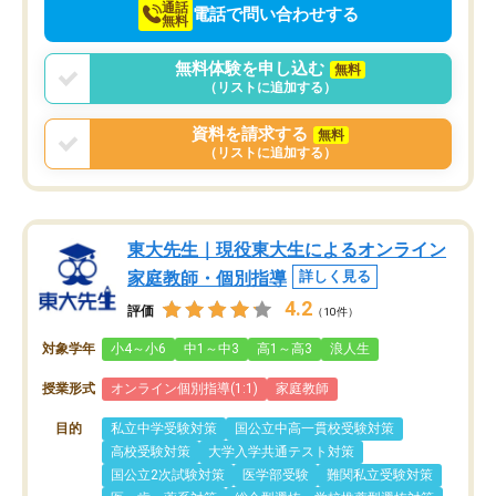
通話
電話で問い合わせする
無料
無料体験を申し込む
無料
（リストに追加する）
資料を請求する
無料
（リストに追加する）
東大先生｜現役東大生によるオンライン
家庭教師・個別指導
詳しく見る
4.2
評価
（10件）
対象学年
小4～小6
中1～中3
高1～高3
浪人生
授業形式
オンライン個別指導(1:1)
家庭教師
目的
私立中学受験対策
国公立中高一貫校受験対策
高校受験対策
大学入学共通テスト対策
国公立2次試験対策
医学部受験
難関私立受験対策