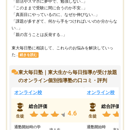
「部活やスマホに夢中で、勉強しない…」
「このままで受験に間に合うのか不安…」
「真面目にやっているのに、なぜか伸びない…」
「課題が多すぎて、何から手をつければいいのか分からな
い…」
「親の言うことは反発する…」
東大毎日塾に相談して、これらのお悩みを解決していっ
た...
続きを読む
東大毎日塾｜東大生から毎日指導が受け放題
のオンライン個別指導塾の口コミ・評判
オンライン校
オンライン校
総合評価
総合評価
4.6
生徒
生徒
通塾開始時の学
通塾開始時
浪人生
高3