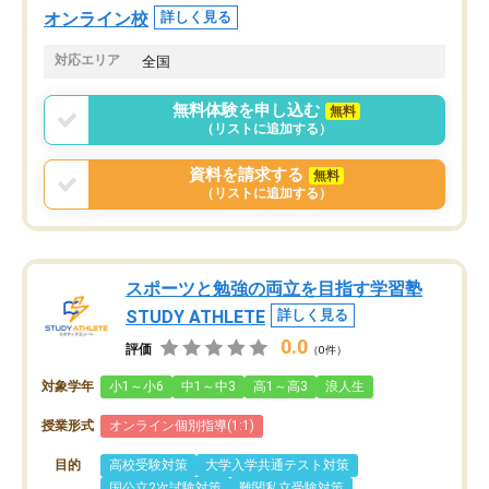
オンライン校
詳しく見る
対応エリア
全国
無料体験を申し込む
無料
（リストに追加する）
資料を請求する
無料
（リストに追加する）
スポーツと勉強の両立を目指す学習塾
STUDY ATHLETE
詳しく見る
0.0
評価
（0件）
対象学年
小1～小6
中1～中3
高1～高3
浪人生
授業形式
オンライン個別指導(1:1)
目的
高校受験対策
大学入学共通テスト対策
国公立2次試験対策
難関私立受験対策