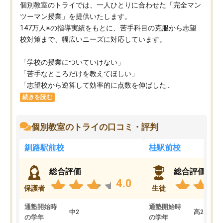
個別教室のトライでは、一人ひとりに合わせた「完全マン
ツーマン授業」を提供いたします。​
147万人※の指導実績をもとに、苦手科目の克服から志望
校対策まで、幅広いニーズに対応しています。​
「学校の授業についていけない」​
「苦手なところだけを教えてほしい」​
「志望校から逆算して効率的に点数を伸ばした...
続きを読む
個別教室のトライの口コミ・評判
釧路駅前校
桂駅前校
総合評価
総合評価
4.0
保護者
生徒
通塾開始時
通塾開始時
中2
高2
の学年
の学年