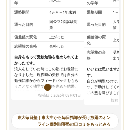
年
の学年
通塾期間
4ヵ月～1年未満
通塾期間
1～3ヵ月
国公立2次試験対
大学入学
通った目的
通った目的
策
策
偏差値の変化
上がった
偏差値の変
上がった
化
志望校の合格
合格した
志望校の合
受験して
自身をもって受験勉強を進められてよ
格
出ていな
かったです。
浪人をしていた時にこの塾でお世話に
いいとは思いますが、料
なりました。現役時の受験では自分の
す。
勉強に誰かからフィードバックをもら
自分が朝型なので、自習
うことなく独学で勉強を進めた結果、
つ、手助けしてくれる設
入試本番に地歴の学習が間に合わず不
この塾を選びました。
投稿日：2026年08月01日
合格となってしまいました。その経験
投稿日：20
を踏まえ、浪人が決まった際に勉強計
画を考えてもらえる塾を探した結果、
東大毎日塾にたどり着きました。学習
東大毎日塾｜東大生から毎日指導が受け放題のオン
の長期計画や日々の勉強のやり方につ
ライン個別指導塾の口コミをもっとみる
いて客観的なアドバイスをいただけた