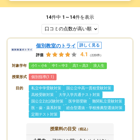
14
件中
1～14
件を表示
個別教室のトライ
詳しく見る
4.1
評価
（220件）
対象学年
小1～小6
中1～中3
高1～高3
浪人生
授業形式
個別指導(1:1)
目的
私立中学受験対策
国公立中高一貫校受験対策
高校受験対策
大学入学共通テスト対策
国公立2次試験対策
医学部受験
難関私立受験対策
医・歯・薬系対策
総合型選抜・学校推薦型選抜対策
定期テスト対策
授業料の目安
（税込）