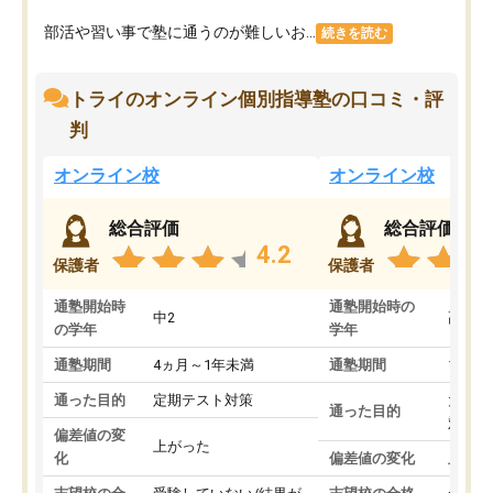
部活や習い事で塾に通うのが難しいお...
続きを読む
トライのオンライン個別指導塾の口コミ・評
判
オンライン校
オンライン校
総合評価
総合評価
4.2
保護者
保護者
通塾開始時
通塾開始時の
中2
高3
の学年
学年
通塾期間
4ヵ月～1年未満
通塾期間
1～3
通った目的
定期テスト対策
大学入
通った目的
対策
偏差値の変
上がった
化
偏差値の変化
上がっ