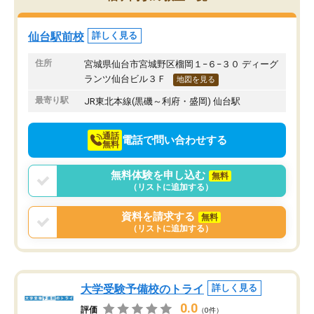
み方が真っすぐに変化（率先して自宅
先生も話しやすく、毎回
で復習や予習をする）し成績も向上し
たのを覚えています。
ています。
自分のペースで学びたい
仙台駅前校
詳しく見る
駅前なので送り迎えが少々負担になっ
業が苦手な人には特にお
ていますが、それを加味しても通って
塾だと思います。
住所
宮城県仙台市宮城野区榴岡１−６−３０ ディーグ
損はないなと感じています。
ランツ仙台ビル３Ｆ
地図を見る
最寄り駅
JR東北本線(黒磯～利府・盛岡) 仙台駅
通話
電話で問い合わせする
無料
無料体験を申し込む
無料
（リストに追加する）
資料を請求する
無料
（リストに追加する）
大学受験予備校のトライ
詳しく見る
0.0
評価
（0件）