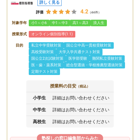
詳しく見る
4.2
評価
（44件）
対象学年
小1～小6
中1～中3
高1～高3
浪人生
授業形式
オンライン個別指導(1:1)
目的
私立中学受験対策
国公立中高一貫校受験対策
高校受験対策
大学入学共通テスト対策
国公立2次試験対策
医学部受験
難関私立受験対策
医・歯・薬系対策
総合型選抜・学校推薦型選抜対策
定期テスト対策
授業料の目安
（税込）
小学生
詳細はお問い合わせください
中学生
詳細はお問い合わせください
高校生
詳細はお問い合わせください
塾探しの窓口編集部からみた