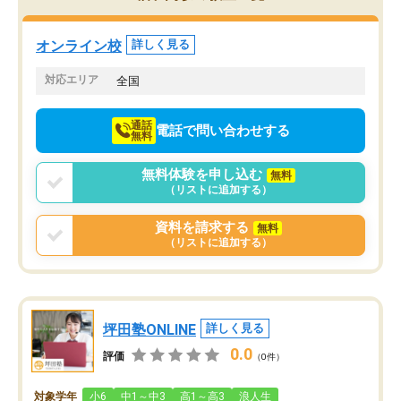
オンライン校
詳しく見る
対応エリア
全国
通話
電話で問い合わせする
無料
無料体験を申し込む
無料
（リストに追加する）
資料を請求する
無料
（リストに追加する）
坪田塾ONLINE
詳しく見る
0.0
評価
（0件）
対象学年
小6
中1～中3
高1～高3
浪人生