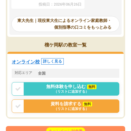
していたのですが、やは
供も家に帰って勉強の話すると嫌な反
投稿日：2026年06月26日
験勉強に詳しく、先生か
応を示します。東大先生にお願いして
受け合格できました。ま
からは効率的な計画を先生が立ててく
自習室が毎日使えていつ
れるので、親としても安心です。毎日
東大先生｜現役東大生によるオンライン家庭教師・
るのが心強かったようで
使える自習室とかもあり、わからない
個別指導の口コミをもっとみる
謝です。
ところがあれば先生が回答してくれる
のも重宝しています。
榴ケ岡駅の教室一覧
オンライン校
詳しく見る
対応エリア
全国
無料体験を申し込む
無料
（リストに追加する）
資料を請求する
無料
（リストに追加する）