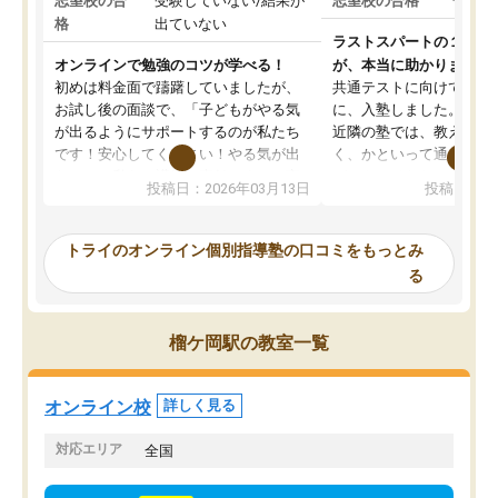
志望校の合
受験していない/結果が
志望校の合格
合格し
格
出ていない
ラストスパートの１か月
オンラインで勉強のコツが学べる！
が、本当に助かりました
初めは料金面で躊躇していましたが、
共通テストに向けての追
お試し後の面談で、「子どもがやる気
に、入塾しました。田舎
が出るようにサポートするのが私たち
近隣の塾では、教えても
です！安心してください！やる気が出
く、かといって通うには
ないのは私たち講師の責任です」と言
が、トライならオンライ
投稿日：2026年03月13日
投稿日：20
ってくださり、確かに！と考えて、思
可能なので本当に助かり
い切って入塾しました。英語が苦手だ
テストの内容重視でした
ったんですが、学生の先生から学ぶこ
らないところをピンポイ
トライのオンライン個別指導塾の口コミをもっとみ
とで、勉強のコツみたいなものをつか
頂いて、とてもわかりや
る
み、徐々に成績が上がったらいいなと
していました。一生を左
思っていました。何が今足りないのか
スト、多少お金がかかっ
を的確に指導いただき、子どももびっ
思い切って入塾してよか
榴ケ岡駅の教室一覧
くりするほど楽しんでやる気を持って
塾を受けています。狙い通り、少しず
つ成績も上がり、苦手意識も無くなっ
オンライン校
詳しく見る
てきたので、さらに苦手な数学も追加
でお願いしました。来年の高校受験に
対応エリア
全国
向けて頑張っています。