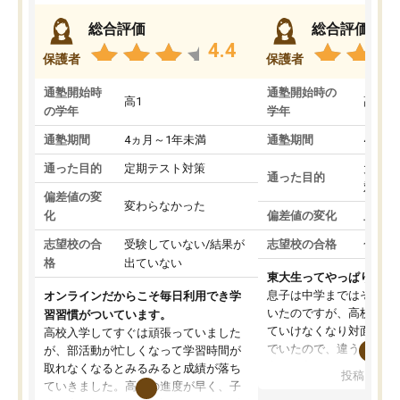
総合評価
総合評価
4.4
保護者
保護者
通塾開始時
通塾開始時の
高1
高3
の学年
学年
通塾期間
4ヵ月～1年未満
通塾期間
4ヵ月
通った目的
定期テスト対策
大学入
通った目的
対策
偏差値の変
変わらなかった
化
偏差値の変化
上がっ
志望校の合
受験していない/結果が
志望校の合格
合格し
格
出ていない
東大生ってやっぱりすご
息子は中学まではそこそ
オンラインだからこそ毎日利用でき学
いたのですが、高校に入
習習慣がついています。
ていけなくなり対面の塾
高校入学してすぐは頑張っていました
でいたので、違うアプロ
が、部活動が忙しくなって学習時間が
考えて入りました。地元
取れなくなるとみるみると成績が落ち
投稿日：20
で、当初は模試でD判定
ていきました。高校の進度が早く、子