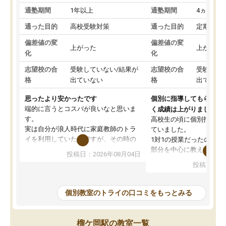
通塾期間
1年以上
通塾期間
4ヵ月～1
通った目的
高校受験対策
通った目的
定期テス
偏差値の変
偏差値の変
上がった
上がった
化
化
志望校の合
受験していない/結果が
志望校の合
受験して
格
出ていない
格
出ていな
思ったより安かったです
個別に指導してもらえる
端的に言うとコスパが良いなと思いま
く成績は上がりました。
す。
高校生の頃に個別指導の
実は自分が浪人時代に家庭教師のトラ
ていました。
イを利用していたのですが、その時の
1対1の授業だったので、
月謝がとても高くトライに良いイメー
部分を中心に教えてもら
投稿日：2026年08月04日
ジがありませんでした。
く良かったです。
投稿日：20
なので、少し不安だったのですが子供
わからないところもその
がどうしても行きたいと言うので利用
すく、理解できるまで丁
し始めた形です。
もらえたので、勉強への
個別教室のトライの口コミをもっとみる
しかし、以前とは違い料金がリーズナ
しずつなくなりました。
ブルでびっくりしました。
その結果成績も上がり、
通って1年以上ですが、勉強への取り組
勉強に取り組めるように
榴ケ岡駅の教室一覧