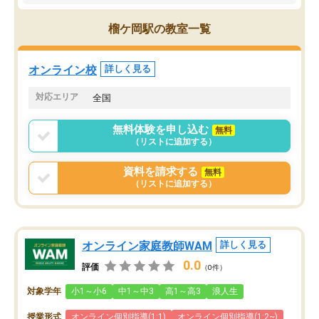
ので、自信をもって受験勉強を進める
ことができました。自分のように勉強
榴ケ岡駅の教室一覧
のやり方や進捗管理で苦労している方
には特におすすめしたい塾です。
オンライン校
詳しく見る
対応エリア
全国
無料体験を申し込む
無料
（リストに追加する）
資料を請求する
無料
（リストに追加する）
オンライン家庭教師WAM
詳しく見る
0.0
評価
（0件）
対象学年
小1～小6
中1～中3
高1～高3
浪人生
授業形式
オンライン個別指導(1:1)
オンライン個別指導(1:2~)