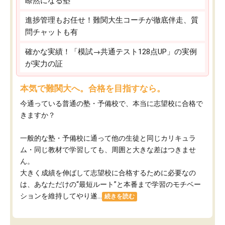
瞭然になる塾
進捗管理もお任せ！難関大生コーチが徹底伴走、質
問チャットも有
確かな実績！「模試→共通テスト128点UP」の実例
が実力の証
本気で難関大へ。合格を目指すなら。
今通っている普通の塾・予備校で、本当に志望校に合格で
きますか？
一般的な塾・予備校に通って他の生徒と同じカリキュラ
ム・同じ教材で学習しても、周囲と大きな差はつきませ
ん。
大きく成績を伸ばして志望校に合格するために必要なの
は、あなただけの“最短ルート”と本番まで学習のモチベー
ションを維持してやり遂...
続きを読む