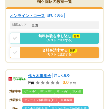
榴ケ岡駅の教室一覧
オンライン・コース
詳しく見る
対応エリア
全国
無料体験を申し込む
無料
（リストに追加する）
資料を請求する
無料
（リストに追加する）
代々木進学会
詳しく見る
0.0
評価
（0件）
対象学年
小1～小6
中1～中3
高1～高3
浪人生
授業形式
オンライン個別指導(1:1)
家庭教師
目的
私立中学受験対策
国公立中高一貫校受験対策