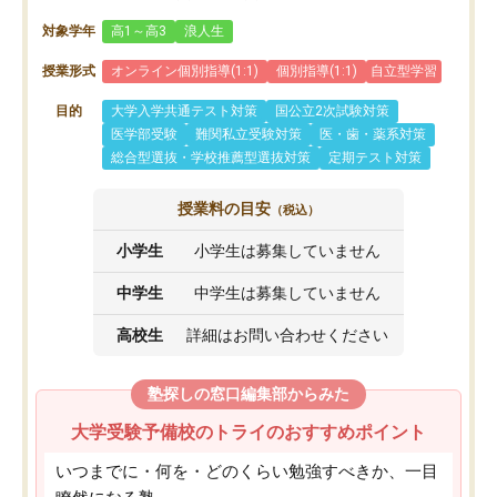
対象学年
高1～高3
浪人生
授業形式
オンライン個別指導(1:1)
個別指導(1:1)
自立型学習
目的
大学入学共通テスト対策
国公立2次試験対策
医学部受験
難関私立受験対策
医・歯・薬系対策
総合型選抜・学校推薦型選抜対策
定期テスト対策
授業料の目安
（税込）
小学生
小学生は募集していません
中学生
中学生は募集していません
高校生
詳細はお問い合わせください
塾探しの窓口編集部からみた
大学受験予備校のトライのおすすめポイント
いつまでに・何を・どのくらい勉強すべきか、一目