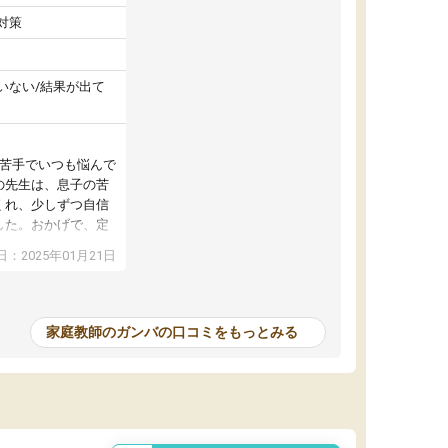
対策
いない/結果が出て
が苦手でいつも悩んで
の先生は、息子の苦
くれ、少しずつ自信
した。おかげで、定
アップし、本人もと
：2025年01月21日
家庭教師のガンバの口コミをもっとみる