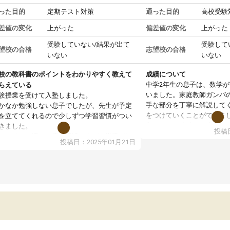
った目的
定期テスト対策
通った目的
高校受験
差値の変化
上がった
偏差値の変化
上がった
受験していない/結果が出て
受験して
望校の合格
志望校の合格
いない
いない
校の教科書のポイントをわかりやすく教えて
成績について
中学2年生の息子は、数学
らえている
いました。家庭教師ガンバ
験授業を受けて入塾しました。
手な部分を丁寧に解説して
かなか勉強しない息子でしたが、先生が予定
をつけていくことができま
を立ててくれるので少しずつ学習習慣がつい
期テストの成績が10点以上
きました。
投稿日
ても喜んでいます。
ンラインで週に一度の受講ですが、指導が無
投稿日：2025年01月21日
日も予定表に基づいて勉強したり、LINEでわ
らないところを質問できるのでとても助かっ
います。