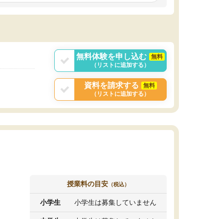
しいオリジナルのカリキュラムを提案してくれ
であれば自学自習で
ました。
1時間の代金がそれな
また24時間いつでもLINEで講師に相談できるの
用の仕方をしたかっ
で、深夜に家で勉強していて疑問や不安が生じ
これといった提案も
ても、直ぐに解消できたのは、大きなメリット
分からず辞めること
と感じました。
ていけない子にはい
無料体験を申し込む
無料
（リストに追加する）
資料を請求する
無料
（リストに追加する）
授業料の目安
（税込）
小学生
小学生は募集していません