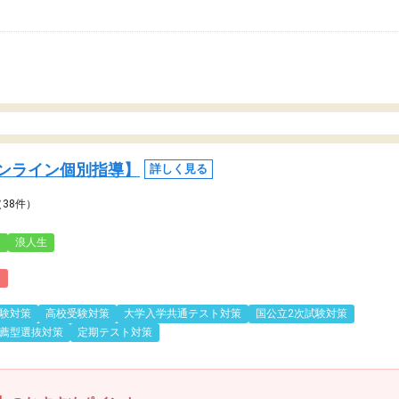
ンライン個別指導】
詳しく見る
（38件）
3
浪人生
)
験対策
高校受験対策
大学入学共通テスト対策
国公立2次試験対策
薦型選抜対策
定期テスト対策