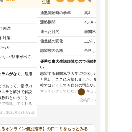
生徒
通塾開始時の学年
高3
通塾期間
4ヵ月～1年未満
1年未満
通った目的
難関私立受験対策
ト対策
偏差値の変化
上がった
かった
志望校の合格
合格した
いない/結果が出て
優秀な東大生講師陣なので信頼性や安心感が高
い
志望する難関私立大学に特化した準備をしたい
ュラムがなく、活用
と思い、ここに入塾しました。集団指導の予備
校ではどうしても自分の弱点や、志望校対策に
だけあって、指導力
マッチングしていないカリキュラムに不安を感
ラスラと解けて解説
じたからです。
庭教師ということ
投稿日：2024年02月19日
また受験のノウハウを蓄積している優秀な東大
せて指導してくれる
生講師陣をそろえていることや、完全オンライ
ラムがない。当方
：2025年08月08日
ン制というのも、ここを選んだ重要なポイント
るため、学校の教科
です。実際に入塾してみると、きめ細かいマン
な形で活用をさせて
ツーマン指導によって、自分の志望校にふさわ
間を使って進められる
よるオンライン個別指導】の口コミをもっとみる