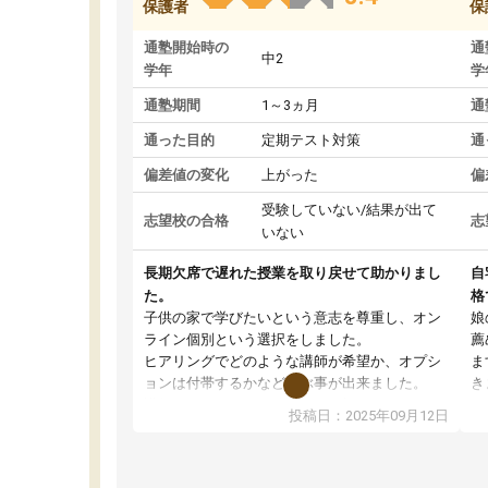
保護者
保
通塾開始時の
通
中2
学年
学
通塾期間
1～3ヵ月
通
通った目的
定期テスト対策
通
偏差値の変化
上がった
偏
受験していない/結果が出て
志望校の合格
志
いない
長期欠席で遅れた授業を取り戻せて助かりまし
自
た。
格
子供の家で学びたいという意志を尊重し、オン
娘
ライン個別という選択をしました。
薦
ヒアリングでどのような講師が希望か、オプシ
ま
ョンは付帯するかなど選ぶ事が出来ました。
き
講師とのマッチング後講師との初回ミーティン
に
投稿日：2025年09月12日
グを行い、その講師で良いか他の講師を希望す
思
るか子供との相性も見てから講師を決定する事
(
ができます。
ュ