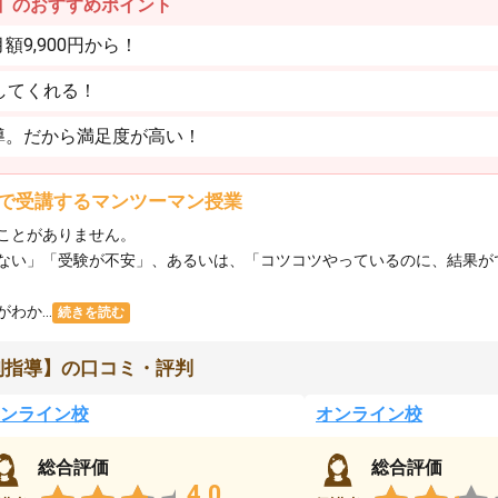
】のおすすめポイント
9,900円から！
してくれる！
導。だから満足度が高い！
で受講するマンツーマン授業
ことがありません。
ない」「受験が不安」、あるいは、「コツコツやっているのに、結果が
か...
続きを読む
別指導】の口コミ・評判
ンライン校
オンライン校
総合評価
総合評価
4.0