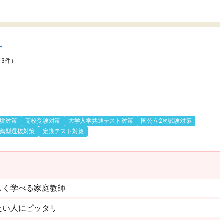
（3件）
験対策
高校受験対策
大学入学共通テスト対策
国公立2次試験対策
薦型選抜対策
定期テスト対策
しく学べる家庭教師
たい人にピッタリ