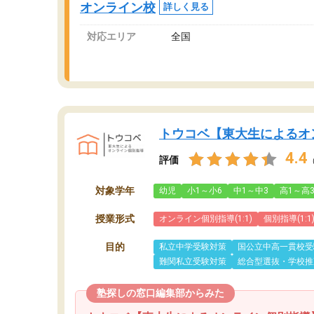
オンライン校
詳しく見る
対応エリア
全国
トウコベ【東大生によるオ
4.4
評価
対象学年
幼児
小1～小6
中1～中3
高1～高
授業形式
オンライン個別指導(1:1)
個別指導(1:1
目的
私立中学受験対策
国公立中高一貫校受
難関私立受験対策
総合型選抜・学校推
塾探しの窓口編集部からみた