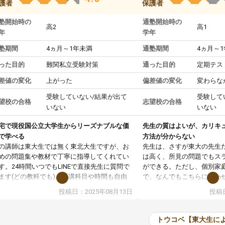
護者
保護者
塾開始時の
通塾開始時の
高2
高1
年
学年
塾期間
4ヵ月～1年未満
通塾期間
4ヵ月～
った目的
難関私立受験対策
通った目的
定期テス
差値の変化
上がった
偏差値の変化
変わらな
受験していない/結果が出て
受験して
望校の合格
志望校の合格
いない
いない
宅で現役国公立大学生からリーズナブルな価
先生の質はよいが、カリキ
で学べる
方法が分からない
の講師は東大生では無く東北大生ですが、お
先生は、さすが東大の先生
めの問題集や教材で丁寧に指導してくれてい
は高く、所見の問題でもス
す。24時間いつでもLINEで直接先生に質問で
ができる。ただし、個別家
ます(どの教科でも)。受講科目や時間も自由
で、なんでもこちらに合わ
決めれるので、個人に合った勉強ができると
のだが、具体的なカリキュ
投稿日：2025年08月13日
投稿日
います。カリキュラム相談みたいなのがあり
は、授業の先取り学習をす
有料)、受験までにどんなことをどんなスケジ
書を一緒に進めていくよう
ールでやっていくか相談したのですが、それ
いただいたが、1時間の時
トウコベ【東大生に