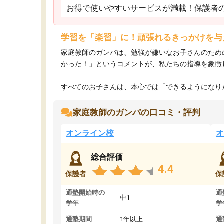
お得で使いやすいサービスが満載！保護者
学習を「楽習」に！頑張れるきっかけを与
家庭教師のガンバは、勉強が嫌いなお子さんのため
かった！」というコメントが、私たちの指導を象徴
すべてのお子さんは、本心では「できるようになりた
家庭教師のガンバの口コミ・評判
オンライン校
オ
総合評価
4.4
保護者
保
通塾開始時の
通
中1
学年
学
通塾期間
1年以上
通