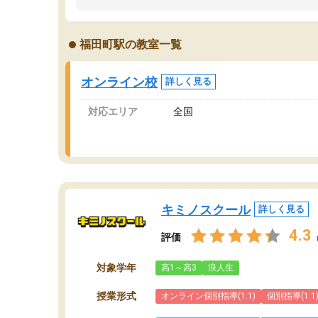
うちの子は、初回面談の講師の方で決定しまし
は
た。
内
出
福田町駅の教室一覧
オンラインツールを使用した単語帳の共有があ
な
り宿題もそちらで出される形でした。
ま
2ヶ月で担当講師の方がお辞めになると言う事で
が
オンライン校
詳しく見る
講師変更の申し出があり、あまりに短期での変
更だった為、塾に通う事にして退会しました。
対応エリア
全国
遅れも取り戻せ、授業内容や講師の方は良かっ
たと思います。
キミノスクール
詳しく見る
4.3
評価
対象学年
高1～高3
浪人生
授業形式
オンライン個別指導(1:1)
個別指導(1:1