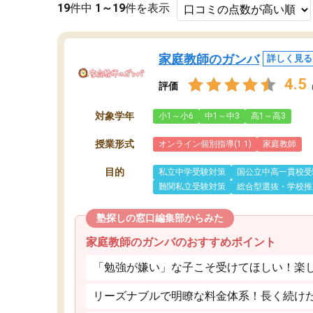
19
件中
1～19
件を表示
家庭教師のガンバ
詳しく見る
4.5
評価
対象学年
小1～小6
中1～中3
高1～高3
授業形式
オンライン個別指導(1:1)
家庭教師
目的
私立中学受験対策
国公立中高一貫校受
難関私立受験対策
総合型選抜・学校推
塾探しの窓口編集部からみた
家庭教師のガンバのおすすめポイント
「勉強が嫌い」な子こそ受けてほしい！楽
リーズナブルで明瞭な料金体系！長く続け