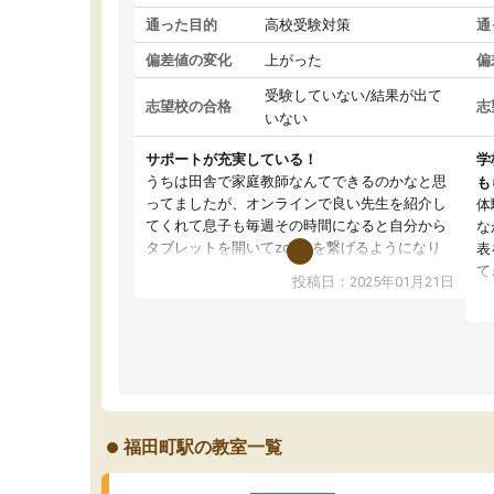
通った目的
高校受験対策
通
偏差値の変化
上がった
偏
受験していない/結果が出て
志望校の合格
志
いない
サポートが充実している！
学
うちは田舎で家庭教師なんてできるのかなと思
も
ってましたが、オンラインで良い先生を紹介し
体
てくれて息子も毎週その時間になると自分から
な
タブレットを開いてzoomを繋げるようになり
表
ました！5科目なんでもOKなのもとても気に入
て
投稿日：2025年01月21日
っています
オ
成績もだいぶ下の方でしたが、通い始めて1年ほ
い
どだった今では平均点以上の科目が増えてきま
か
した！あと1年受験まであるので無料の週末教室
て
を使用しながら頑張って欲しいと思います！
福田町駅の教室一覧