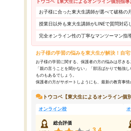
トウコベ【東大生によるオンライン個別指導
お子様に合った東大生講師が選べて破格の月額
授業日以外も東大生講師がLINEで質問対応
完全オンライン性の丁寧なマンツーマン指
お子様の学習の悩みを東大生が解決！自宅
お子様の学習に関する、保護者の方の悩みは尽きる
「親の言うことを聞かない」「部活ばかりで勉強し
ものもあるでしょう。
保護者の方がサポートしようにも、最新の教育事情がわ
トウコベ【東大生によるオンライン個
オンライン校
オ
総合評価
3.4