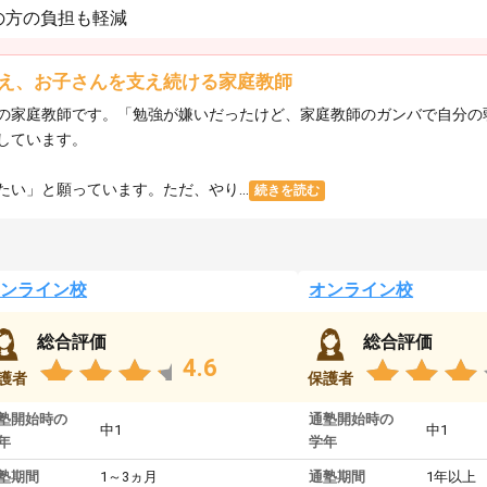
の方の負担も軽減
え、お子さんを支え続ける家庭教師
の家庭教師です。「勉強が嫌いだったけど、家庭教師のガンバで自分の
しています。
い」と願っています。ただ、やり...
続きを読む
ンライン校
オンライン校
総合評価
総合評価
4.6
護者
保護者
塾開始時の
通塾開始時の
中1
中1
年
学年
塾期間
1～3ヵ月
通塾期間
1年以上