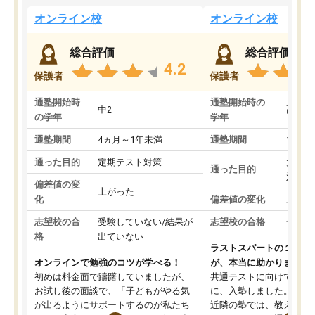
オンライン校
オンライン校
総合評価
総合評価
4.2
保護者
保護者
通塾開始時
通塾開始時の
中2
高3
の学年
学年
通塾期間
4ヵ月～1年未満
通塾期間
1～3
通った目的
定期テスト対策
大学入
通った目的
対策
偏差値の変
上がった
化
偏差値の変化
上がっ
志望校の合
受験していない/結果が
志望校の合格
合格し
格
出ていない
ラストスパートの１か月
オンラインで勉強のコツが学べる！
が、本当に助かりました
初めは料金面で躊躇していましたが、
共通テストに向けての追
お試し後の面談で、「子どもがやる気
に、入塾しました。田舎
が出るようにサポートするのが私たち
近隣の塾では、教えても