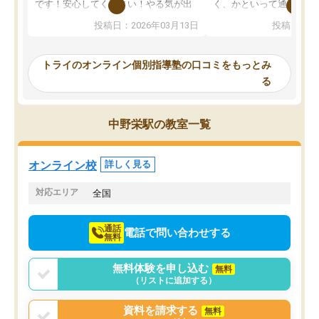
です！安心してください！やる気が出
く、かといって通うには
ないのは私たち講師の責任です」と言
が、トライならオンライ
投稿日：2026年03月13日
投稿日：20
ってくださり、確かに！と考えて、思
可能なので本当に助かり
い切って入塾しました。英語が苦手だ
テストの内容重視でした
ったんですが、学生の先生から学ぶこ
らないところをピンポイ
トライのオンライン個別指導塾の口コミをもっとみ
とで、勉強のコツみたいなものをつか
頂いて、とてもわかりや
る
み、徐々に成績が上がったらいいなと
していました。一生を左
思っていました。何が今足りないのか
スト、多少お金がかかっ
を的確に指導いただき、子どももびっ
思い切って入塾してよか
中野栄駅の教室一覧
くりするほど楽しんでやる気を持って
塾を受けています。狙い通り、少しず
つ成績も上がり、苦手意識も無くなっ
オンライン校
詳しく見る
てきたので、さらに苦手な数学も追加
でお願いしました。来年の高校受験に
対応エリア
全国
向けて頑張っています。
通話
電話で問い合わせする
無料
無料体験を申し込む
無料
（リストに追加する）
資料を請求する
無料