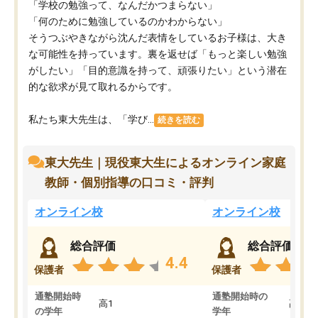
「学校の勉強って、なんだかつまらない」
「何のために勉強しているのかわからない」
そうつぶやきながら沈んだ表情をしているお子様は、大き
な可能性を持っています。裏を返せば「もっと楽しい勉強
がしたい」「目的意識を持って、頑張りたい」という潜在
的な欲求が見て取れるからです。
私たち東大先生は、「学び...
続きを読む
東大先生｜現役東大生によるオンライン家庭
教師・個別指導の口コミ・評判
オンライン校
オンライン校
総合評価
総合評価
4.4
保護者
保護者
通塾開始時
通塾開始時の
高1
高3
の学年
学年