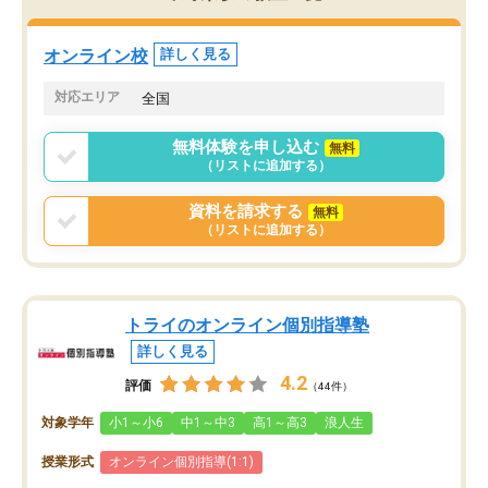
定しました。
やる気も出ましたし、苦
くなってきたようなので
オンラインツールを使用した単語帳の
お願いして良かったと思
オンライン校
詳しく見る
共有があり宿題もそちらで出される形
も合わなければチェンジ
でした。
娘は3科目ともずっと同
対応エリア
全国
2ヶ月で担当講師の方がお辞めになると
言う事で講師変更の申し出があり、あ
無料体験を申し込む
無料
まりに短期での変更だった為、塾に通
（リストに追加する）
う事にして退会しました。遅れも取り
戻せ、授業内容や講師の方は良かった
資料を請求する
無料
と思います。
（リストに追加する）
トライのオンライン個別指導塾
詳しく見る
4.2
評価
（44件）
対象学年
小1～小6
中1～中3
高1～高3
浪人生
授業形式
オンライン個別指導(1:1)