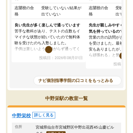
志望校の合
受験していない/結果が
志望校の合
受験して
格
出ていない
格
出ていな
良い先生が多く楽しんで通っています
先生が親しみやすく勉強
苦手な教科があり、テストの点数もイ
気を持っているので安心
マイチな状態が続いていたので無料体
営業の方の訪問がきっか
験を受けたのち入塾しました。
を受けました。最初は続
子供は楽しいようで嫌がらず通ってく
安もありましたが、子ど
れています。
ら頑張れる」と気に入り
投稿日：2026年08月01日
先生は良い方が多く、いつも笑顔で対
以上お世話になっていま
投稿日：20
応して頂けるので安心してお任せする
ても分かりやすく、学校
ことができます。
き方や、子どもに合った
教室は少し狭い印象なので夜の時間帯
方を丁寧に教えてくださ
ナビ個別指導学院の口コミをもっとみる
など生徒さんが多い時間帯は手狭では
が深まっていると感じま
ないかな？と感じます。
熱心で、一人ひとりの苦
また駅前にあるのでアクセスは良いで
握し、復習や講習を通し
中野栄駅の教室一覧
すが駐車場がないのでお迎えの際に近
ポートしてくださいます
隣のコインパーキングを利用または路
前より勉強に前向きに取
上駐車をするしかない点が少し不便で
になり、安心して通わせ
中野栄校
詳しく見る
す。
感じています。これから
りたいと思える塾です。
住所
宮城県仙台市宮城野区中野出花西45 山慶ビル