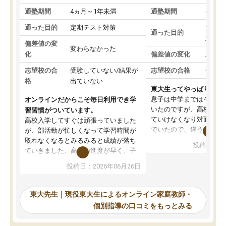
通塾期間
4ヵ月～1年未満
通塾期間
4ヵ月
通った目的
定期テスト対策
大学入
通った目的
対策
偏差値の変
変わらなかった
化
偏差値の変化
上がっ
志望校の合
受験していない/結果が
志望校の合格
合格し
格
出ていない
東大生ってやっぱりすご
息子は中学まではそこそ
オンラインだからこそ毎日利用でき学
いたのですが、高校に入
習習慣がついています。
ていけなくなり対面の塾
高校入学してすぐは頑張っていました
でいたので、違うアプロ
が、部活動が忙しくなって学習時間が
考えて入りました。地元
取れなくなるとみるみると成績が落ち
投稿日：20
で、当初は模試でD判定
ていきました。高校の進度が早く、子
していたのですが、やは
供も家に帰って勉強の話すると嫌な反
投稿日：2026年06月26日
験勉強に詳しく、先生か
応を示します。東大先生にお願いして
受け合格できました。ま
からは効率的な計画を先生が立ててく
自習室が毎日使えていつ
れるので、親としても安心です。毎日
東大先生｜現役東大生によるオンライン家庭教師・
るのが心強かったようで
使える自習室とかもあり、わからない
個別指導の口コミをもっとみる
謝です。
ところがあれば先生が回答してくれる
のも重宝しています。