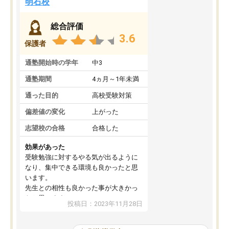
明石校
総合評価
3.6
保護者
通塾開始時の学年
中3
通塾期間
4ヵ月～1年未満
通った目的
高校受験対策
偏差値の変化
上がった
志望校の合格
合格した
効果があった
受験勉強に対するやる気が出るように
なり、集中できる環境も良かったと思
います。
先生との相性も良かった事が大きかっ
たと思います。
投稿日：2023年11月28日