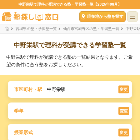
中野栄駅で理科が受講できる塾・学習塾一覧【2026年08月】
現在地から塾を探す
宮城県の塾・学習塾一覧
仙台市宮城野区の塾・学習塾一覧
中野栄
中野栄駅で理科が受講できる学習塾一覧
中野栄駅で理科が受講できる塾の一覧結果となります。ご希
望の条件に合う塾をお探しください。
市区町村・駅
中野栄駅
変更
学年
変更
授業形式
変更