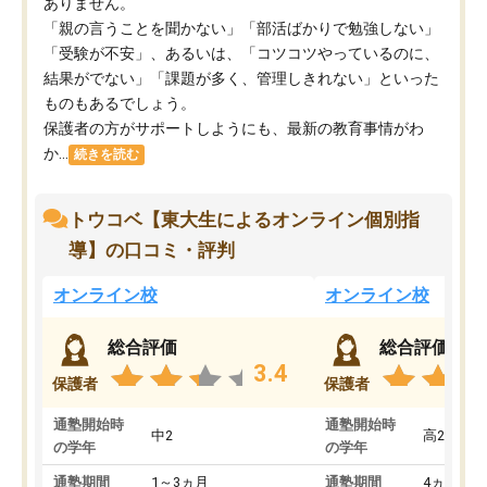
ありません。
「親の言うことを聞かない」「部活ばかりで勉強しない」
「受験が不安」、あるいは、「コツコツやっているのに、
結果がでない」「課題が多く、管理しきれない」といった
ものもあるでしょう。
保護者の方がサポートしようにも、最新の教育事情がわ
か...
続きを読む
トウコベ【東大生によるオンライン個別指
導】の口コミ・評判
オンライン校
オンライン校
総合評価
総合評価
3.4
保護者
保護者
通塾開始時
通塾開始時
中2
高2
の学年
の学年
通塾期間
1～3ヵ月
通塾期間
4ヵ月～1