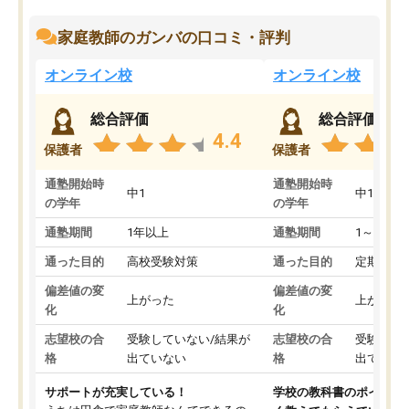
家庭教師のガンバの口コミ・評判
オンライン校
オンライン校
総合評価
総合評価
4.4
保護者
保護者
通塾開始時
通塾開始時
中1
中1
の学年
の学年
通塾期間
1年以上
通塾期間
1～3ヵ月
通った目的
高校受験対策
通った目的
定期テス
偏差値の変
偏差値の変
上がった
上がった
化
化
志望校の合
受験していない/結果が
志望校の合
受験して
格
出ていない
格
出ていな
サポートが充実している！
学校の教科書のポイント