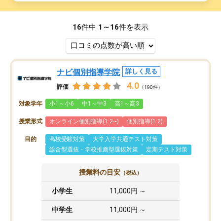
16
件中
1～16
件を表示
ナビ個別指導学院
詳しく見る
4.0
評価
（190件）
対象学年
小1～小6
中1～中3
高1～高3
授業形式
オンライン個別指導(1:2~)
個別指導(1:2)
目的
高校受験対策
大学入学共通テスト対策
総合型選抜・学校推薦型選抜対策
定期テスト対策
授業料の目安
（税込）
小学生
11,000円 ～
中学生
11,000円 ～