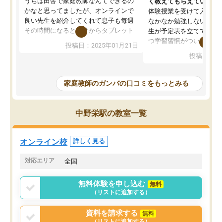
うちは田舎で家庭教師なんてできるの
く教えてもらえている
かなと思ってましたが、オンラインで
体験授業を受けて入塾し
良い先生を紹介してくれて息子も毎週
なかなか勉強しない息子
その時間になると自分からタブレット
生が予定表を立ててくれ
を開いてzoomを繋げるようになりまし
つ学習習慣がついてきま
投稿日：2025年01月21日
た！5科目なんでもOKなのもとても気
オンラインで週に一度の
投稿日：20
に入っています
指導が無い日も予定表に
成績もだいぶ下の方でしたが、通い始
したり、LINEでわから
めて1年ほどだった今では平均点以上の
問できるのでとても助か
家庭教師のガンバの口コミをもっとみる
科目が増えてきました！あと1年受験ま
であるので無料の週末教室を使用しな
がら頑張って欲しいと思います！
中野栄駅の教室一覧
オンライン校
詳しく見る
対応エリア
全国
無料体験を申し込む
無料
（リストに追加する）
資料を請求する
無料
（リストに追加する）