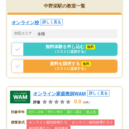
中野栄駅の教室一覧
オンライン校
詳しく見る
対応エリア
全国
無料体験を申し込む
無料
（リストに追加する）
資料を請求する
無料
（リストに追加する）
オンライン家庭教師WAM
詳しく見る
0.0
評価
（0件）
対象学年
小1～小6
中1～中3
高1～高3
浪人生
授業形式
オンライン個別指導(1:1)
オンライン個別指導(1:2~)
個別指導(1:1)
家庭教師