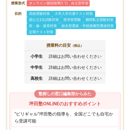
授業形式
オンライン個別指導(1:1)
自立型学習
目的
高校受験対策
大学入学共通テスト対策
国公立2次試験対策
医学部受験
難関私立受験対策
医・歯・薬系対策
総合型選抜・学校推薦型選抜対策
定期テスト対策
授業料の目安
（税込）
小学生
詳細はお問い合わせください
中学生
詳細はお問い合わせください
高校生
詳細はお問い合わせください
塾探しの窓口編集部からみた
坪田塾ONLINEのおすすめポイント
“ビリギャル”坪田塾の指導を、全国どこでも自宅か
ら受講可能