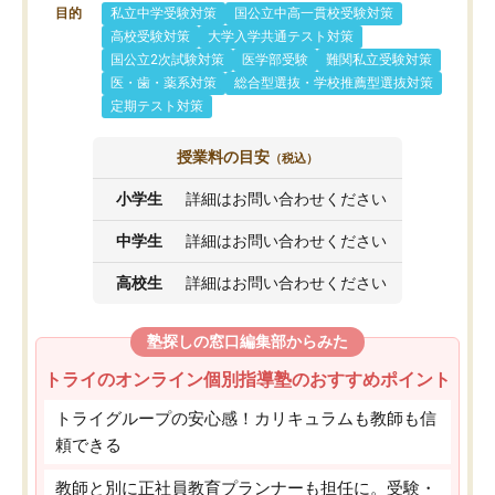
目的
私立中学受験対策
国公立中高一貫校受験対策
高校受験対策
大学入学共通テスト対策
国公立2次試験対策
医学部受験
難関私立受験対策
医・歯・薬系対策
総合型選抜・学校推薦型選抜対策
定期テスト対策
授業料の目安
（税込）
小学生
詳細はお問い合わせください
中学生
詳細はお問い合わせください
高校生
詳細はお問い合わせください
塾探しの窓口編集部からみた
トライのオンライン個別指導塾のおすすめポイント
トライグループの安心感！カリキュラムも教師も信
頼できる
教師と別に正社員教育プランナーも担任に。受験・