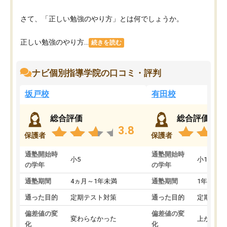
さて、「正しい勉強のやり方」とは何でしょうか。
正しい勉強のやり方...
続きを読む
ナビ個別指導学院の口コミ・評判
坂戸校
有田校
総合評価
総合評価
3.8
保護者
保護者
通塾開始時
通塾開始時
小5
小1
の学年
の学年
通塾期間
4ヵ月～1年未満
通塾期間
1年以上
通った目的
定期テスト対策
通った目的
定期テス
偏差値の変
偏差値の変
変わらなかった
上がった
化
化