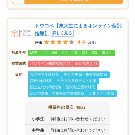
トウコベ【東大生によるオンライン個別
指導】
詳しく見る
4.4
評価
（38件）
対象学年
幼児
小1～小6
中1～中3
高1～高3
浪人生
授業形式
オンライン個別指導(1:1)
個別指導(1:1)
目的
私立中学受験対策
国公立中高一貫校受験対策
高校受験対策
大学入学共通テスト対策
国公立2次試験対策
難関私立受験対策
総合型選抜・学校推薦型選抜対策
定期テスト対策
授業料の目安
（税込）
小学生
詳細はお問い合わせください
中学生
詳細はお問い合わせください