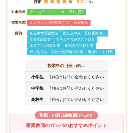
4.5
評価
（3件）
対象学年
小1～小6
中1～中3
高1～高3
授業形式
オンライン個別指導(1:1)
家庭教師
目的
私立中学受験対策
国公立中高一貫校受験対策
高校受験対策
大学入学共通テスト対策
国公立2次試験対策
難関私立受験対策
総合型選抜・学校推薦型選抜対策
定期テスト対策
授業料の目安
（税込）
小学生
詳細はお問い合わせください
中学生
詳細はお問い合わせください
高校生
詳細はお問い合わせください
塾探しの窓口編集部からみた
家庭教師のガンバのおすすめポイント