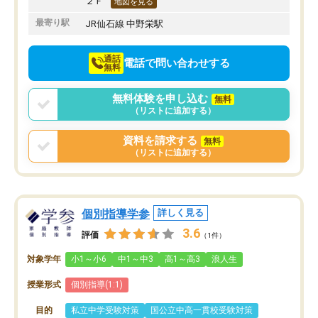
２Ｆ
地図を見る
最寄り駅
JR仙石線 中野栄駅
通話
電話で問い合わせする
無料
無料体験を申し込む
無料
（リストに追加する）
資料を請求する
無料
（リストに追加する）
個別指導学参
詳しく見る
3.6
評価
（1件）
対象学年
小1～小6
中1～中3
高1～高3
浪人生
授業形式
個別指導(1:1)
目的
私立中学受験対策
国公立中高一貫校受験対策