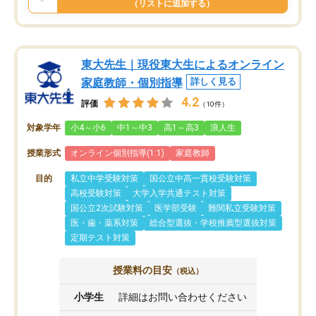
（リストに追加する）
東大先生｜現役東大生によるオンライン
家庭教師・個別指導
詳しく見る
4.2
評価
（10件）
対象学年
小4～小6
中1～中3
高1～高3
浪人生
授業形式
オンライン個別指導(1:1)
家庭教師
目的
私立中学受験対策
国公立中高一貫校受験対策
高校受験対策
大学入学共通テスト対策
国公立2次試験対策
医学部受験
難関私立受験対策
医・歯・薬系対策
総合型選抜・学校推薦型選抜対策
定期テスト対策
授業料の目安
（税込）
小学生
詳細はお問い合わせください