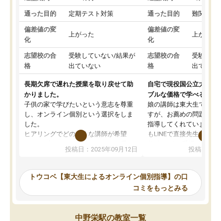
通った目的
定期テスト対策
通った目的
難関私立
偏差値の変
偏差値の変
上がった
上がった
化
化
志望校の合
受験していない/結果が
志望校の合
受験して
格
出ていない
格
出ていな
長期欠席で遅れた授業を取り戻せて助
自宅で現役国公立大学生
かりました。
ブルな価格で学べる
子供の家で学びたいという意志を尊重
娘の講師は東大生では無
し、オンライン個別という選択をしま
すが、お薦めの問題集や
した。
指導してくれています。2
ヒアリングでどのような講師が希望
もLINEで直接先生に質問
か、オプションは付帯するかなど選ぶ
教科でも)。受講科目や
投稿日：2025年09月12日
投稿日：20
事が出来ました。
めれるので、個人に合っ
講師とのマッチング後講師との初回ミ
ると思います。カリキュ
ーティングを行い、その講師で良いか
いなのがあり(有料)、受
トウコベ【東大生によるオンライン個別指導】の口
他の講師を希望するか子供との相性も
ことをどんなスケジュー
コミをもっとみる
見てから講師を決定する事ができま
くか相談したのですが、
す。
ち期待したものではなく
うちの子は、初回面談の講師の方で決
内容でした。それでも明
中野栄駅の教室一覧