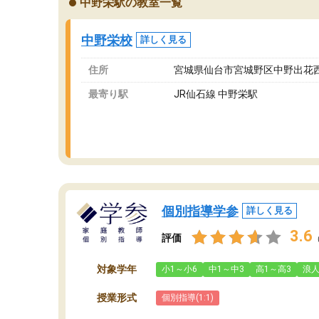
中野栄駅の教室一覧
ングを利用または路上駐車をするしかない点が
通
少し不便です。
お
中野栄校
詳しく見る
住所
宮城県仙台市宮城野区中野出花西4
最寄り駅
JR仙石線 中野栄駅
個別指導学参
詳しく見る
3.6
評価
対象学年
小1～小6
中1～中3
高1～高3
浪
授業形式
個別指導(1:1)