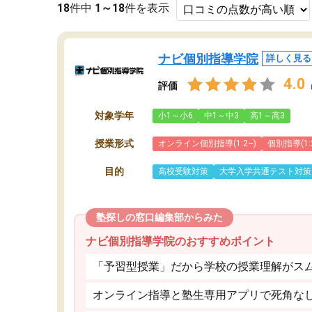
18
件中
1～18
件を表示
ナビ個別指導学院
詳しく見る
4.0
評価
対象学年
小1～小6
中1～中3
高1～高3
授業形式
オンライン個別指導(1:2~)
個別指導(1:
目的
高校受験対策
大学入学共通テスト対策
塾探しの窓口編集部からみた
ナビ個別指導学院のおすすめポイント
「予習型授業」だから学校の授業理解がス
オンライン指導と塾生専用アプリで死角な