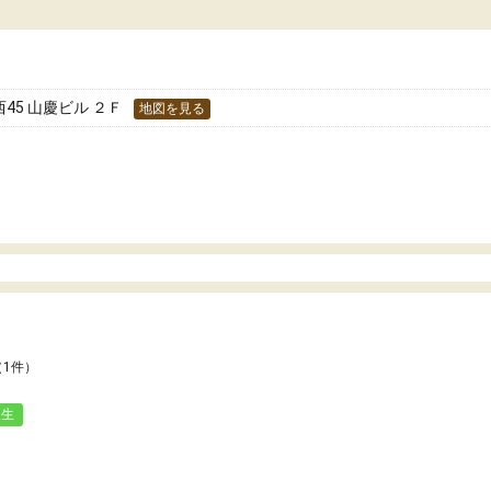
どうか確認してから入塾を
わせられる塾だと感じています。これからも
です。
世話になりたいと思える塾です。
5 山慶ビル ２Ｆ
地図を見る
（1件）
人生