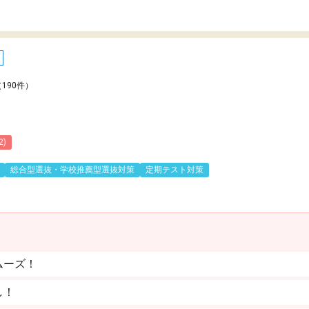
（190件）
2)
総合型選抜・学校推薦型選抜対策
定期テスト対策
ムーズ！
し！