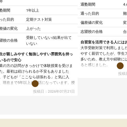
年
通塾期間
4
塾期間
1年以上
通った目的
難
った目的
定期テスト対策
偏差値の変化
変
差値の変化
上がった
志望校の合格
合
受験していない/結果が出て
望校の合格
自習室を活用できる人には
いない
大学受験対策で利用しまし
やすく親切でしたが、学生
生が親しみやすく勉強しやすい雰囲気を持っ
多いため、教え方や経験に
いるので安心
ると感じました。
業の方の訪問がきっかけで体験授業を受けま
た。最初は続けられるか不安もありました
投稿日
授業はホワイトボードを使
、子どもが「ここなら頑張れる」と気に入
ので、図や式を見ながら理
、現在まで5年以上お世話になっています。授
す。また、授業がない日で
はとても分かりやすく、学校とは違った解き
投稿日：2026年07月21日
るため、自宅では集中でき
や、子どもに合った覚え方・考え方を丁寧に
境だと思います。
えてくださるので、理解が深まっていると感
ます。先生方も熱心で、一人ひとりの苦手な
教室全体としては小学生や
元を把握し、復習や講習を通してしっかりサ
い印象でした。大学受験を
ートしてくださいます。子どもも以前より勉
生は、一度体験授業を受け
に前向きに取り組めるようになり、安心して