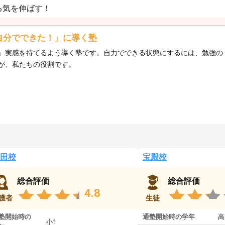
る気を伸ばす！
自分でできた！」に導く塾
」実感を持てるよう導く塾です。自力でできる状態にするには、勉強の
が、私たちの役割です。
田校
宝殿校
総合評価
総合評価
4.8
護者
生徒
塾開始時の
通塾開始時の学年
高
小1