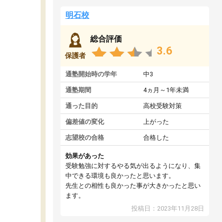
明石校
総合評価
3.6
保護者
通塾開始時の学年
中3
通塾期間
4ヵ月～1年未満
通った目的
高校受験対策
偏差値の変化
上がった
志望校の合格
合格した
効果があった
受験勉強に対するやる気が出るようになり、集
中できる環境も良かったと思います。
先生との相性も良かった事が大きかったと思い
ます。
投稿日：2023年11月28日