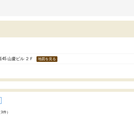
5 山慶ビル ２Ｆ
地図を見る
（3件）