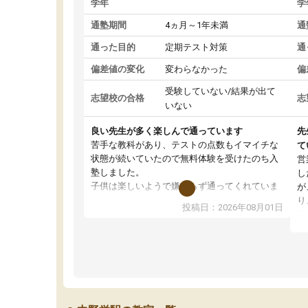
学年
学
通塾期間
4ヵ月～1年未満
通
通った目的
定期テスト対策
通
偏差値の変化
変わらなかった
偏
受験していない/結果が出て
志望校の合格
志
いない
良い先生が多く楽しんで通っています
先
苦手な教科があり、テストの点数もイマイチな
て
状態が続いていたので無料体験を受けたのち入
営
塾しました。
し
子供は楽しいようで嫌がらず通ってくれていま
が
す。
り
投稿日：2026年08月01日
先生は良い方が多く、いつも笑顔で対応して頂
業
けるので安心してお任せすることができます。
方
教室は少し狭い印象なので夜の時間帯など生徒
教
さんが多い時間帯は手狭ではないかな？と感じ
じ
ます。
単
また駅前にあるのでアクセスは良いですが駐車
ポ
場がないのでお迎えの際に近隣のコインパーキ
強