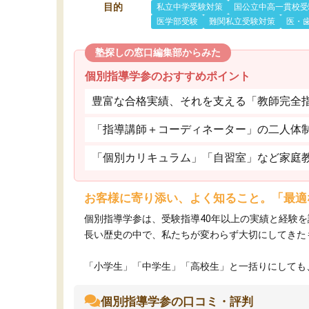
目的
私立中学受験対策
国公立中高一貫校受
医学部受験
難関私立受験対策
医・
塾探しの窓口編集部からみた
個別指導学参のおすすめポイント
豊富な合格実績、それを支える「教師完全
「指導講師＋コーディネーター」の二人体
「個別カリキュラム」「自習室」など家庭
お客様に寄り添い、よく知ること。「最適
個別指導学参は、受験指導40年以上の実績と経験
長い歴史の中で、私たちが変わらず大切にしてきた
「小学生」「中学生」「高校生」と一括りにしても、
個別指導学参の口コミ・評判