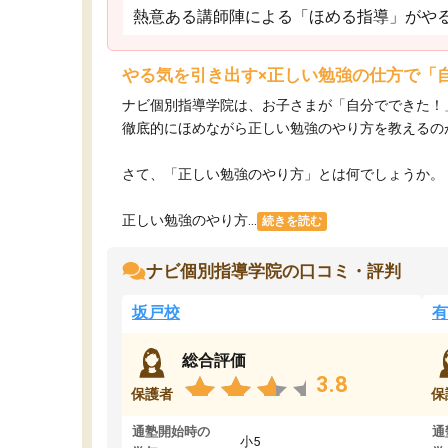
熱意ある講師陣による「ほめる指導」がや
やる気を引き出す×正しい勉強の仕方で「
ナビ個別指導学院は、お子さまが「自分でできた！
徹底的にほめながら正しい勉強のやり方を教えるの
さて、「正しい勉強のやり方」とは何でしょうか。
正しい勉強のやり方...
続きを読む
ナビ個別指導学院の口コミ・評判
坂戸校
有
総合評価
3.8
保護者
保
通塾開始時の
通
小5