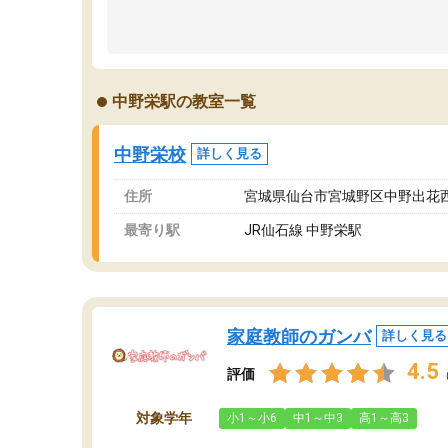
中野栄駅の教室一覧
中野栄校
詳しく見る
住所
宮城県仙台市宮城野区中野出花西4
最寄り駅
JR仙石線 中野栄駅
家庭教師のガンバ
詳しく見る
4.5
評価
対象学年
小1～小6
中1～中3
高1～高3