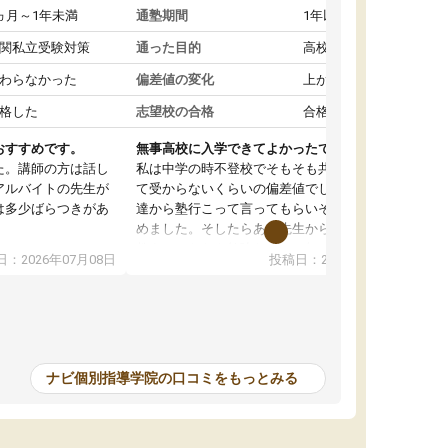
ヵ月～1年未満
通塾期間
1年以上
関私立受験対策
通った目的
高校受験対策
わらなかった
偏差値の変化
上がった
格した
志望校の合格
合格した
おすすめです。
無事高校に入学できてよかったです。
た。講師の方は話し
私は中学の時不登校でそもそも共学の高校なん
アルバイトの先生が
て受からないくらいの偏差値でした。ある日友
は多少ばらつきがあ
達から塾行こって言ってもらいそこから通い始
めました。そしたらある先生から学ぶ楽しさを
教えていただき勉強などして無かったのに自主
：2026年07月08日
投稿日：2026年07月01日
って説明してくれる
室で勉強するくらいハマりました。私の担当の
解しやすかったで
先生は無理に宿題などを押し付けてくるわけで
も自習室を利用でき
もなく優しく接して頂いてその感じが一年以上
ない人には便利な環
続き、お陰様で私は共学の高校に受かりまし
た。ほんと先生達には感謝しています。
ナビ個別指導学院の口コミをもっとみる
中学生の利用者が多
本格的に目指す高校
て自分に合う講師か