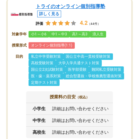
トライのオンライン個別指導塾
詳しく見る
4.2
評価
（44件）
対象学年
小1～小6
中1～中3
高1～高3
浪人生
授業形式
オンライン個別指導(1:1)
目的
私立中学受験対策
国公立中高一貫校受験対策
高校受験対策
大学入学共通テスト対策
国公立2次試験対策
医学部受験
難関私立受験対策
医・歯・薬系対策
総合型選抜・学校推薦型選抜対策
定期テスト対策
授業料の目安
（税込）
小学生
詳細はお問い合わせください
中学生
詳細はお問い合わせください
高校生
詳細はお問い合わせください