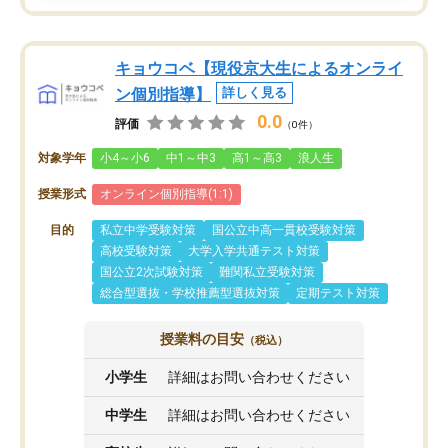
キョウコベ【現役京大生によるオンライ
ン個別指導】
詳しく見る
0.0
評価
（0件）
対象学年
小4～小6
中1～中3
高1～高3
浪人生
授業形式
オンライン個別指導(1:1)
目的
私立中学受験対策
国公立中高一貫校受験対策
高校受験対策
大学入学共通テスト対策
国公立2次試験対策
難関私立受験対策
総合型選抜・学校推薦型選抜対策
定期テスト対策
授業料の目安
（税込）
小学生
詳細はお問い合わせください
中学生
詳細はお問い合わせください