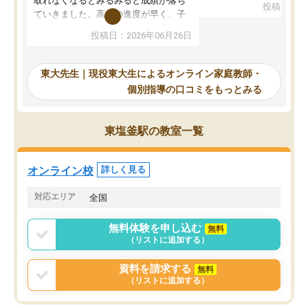
取れなくなるとみるみると成績が落ち
投稿日：20
で、当初は模試でD判定
ていきました。高校の進度が早く、子
していたのですが、やは
供も家に帰って勉強の話すると嫌な反
投稿日：2026年06月26日
験勉強に詳しく、先生か
応を示します。東大先生にお願いして
受け合格できました。ま
からは効率的な計画を先生が立ててく
自習室が毎日使えていつ
れるので、親としても安心です。毎日
東大先生｜現役東大生によるオンライン家庭教師・
るのが心強かったようで
使える自習室とかもあり、わからない
個別指導の口コミをもっとみる
謝です。
ところがあれば先生が回答してくれる
のも重宝しています。
東塩釜駅の教室一覧
オンライン校
詳しく見る
対応エリア
全国
無料体験を申し込む
無料
（リストに追加する）
資料を請求する
無料
（リストに追加する）