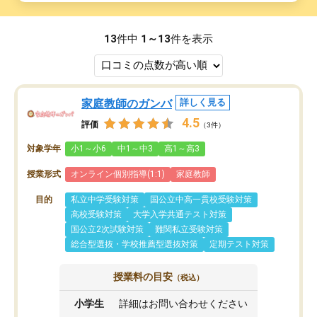
13
件中
1～13
件を表示
家庭教師のガンバ
詳しく見る
4.5
評価
（3件）
対象学年
小1～小6
中1～中3
高1～高3
授業形式
オンライン個別指導(1:1)
家庭教師
目的
私立中学受験対策
国公立中高一貫校受験対策
高校受験対策
大学入学共通テスト対策
国公立2次試験対策
難関私立受験対策
総合型選抜・学校推薦型選抜対策
定期テスト対策
授業料の目安
（税込）
小学生
詳細はお問い合わせください