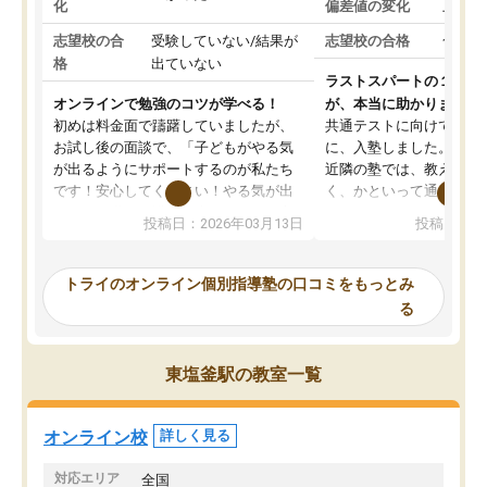
化
偏差値の変化
上がっ
志望校の合
受験していない/結果が
志望校の合格
合格し
格
出ていない
ラストスパートの１か月
オンラインで勉強のコツが学べる！
が、本当に助かりました
初めは料金面で躊躇していましたが、
共通テストに向けての追
お試し後の面談で、「子どもがやる気
に、入塾しました。田舎
が出るようにサポートするのが私たち
近隣の塾では、教えても
です！安心してください！やる気が出
く、かといって通うには
ないのは私たち講師の責任です」と言
が、トライならオンライ
投稿日：2026年03月13日
投稿日：20
ってくださり、確かに！と考えて、思
可能なので本当に助かり
い切って入塾しました。英語が苦手だ
テストの内容重視でした
ったんですが、学生の先生から学ぶこ
らないところをピンポイ
トライのオンライン個別指導塾の口コミをもっとみ
とで、勉強のコツみたいなものをつか
頂いて、とてもわかりや
る
み、徐々に成績が上がったらいいなと
していました。一生を左
思っていました。何が今足りないのか
スト、多少お金がかかっ
を的確に指導いただき、子どももびっ
思い切って入塾してよか
東塩釜駅の教室一覧
くりするほど楽しんでやる気を持って
塾を受けています。狙い通り、少しず
つ成績も上がり、苦手意識も無くなっ
オンライン校
詳しく見る
てきたので、さらに苦手な数学も追加
でお願いしました。来年の高校受験に
対応エリア
全国