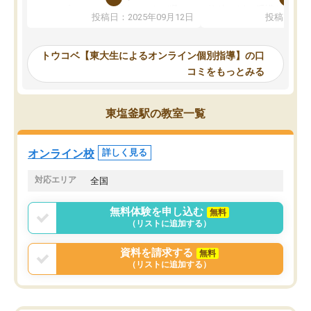
か、オプションは付帯するかなど選ぶ
教科でも)。受講科目や
投稿日：2025年09月12日
投稿日：20
事が出来ました。
めれるので、個人に合っ
講師とのマッチング後講師との初回ミ
ると思います。カリキュ
ーティングを行い、その講師で良いか
いなのがあり(有料)、受
トウコベ【東大生によるオンライン個別指導】の口
他の講師を希望するか子供との相性も
ことをどんなスケジュー
コミをもっとみる
見てから講師を決定する事ができま
くか相談したのですが、
す。
ち期待したものではなく
うちの子は、初回面談の講師の方で決
内容でした。それでも明
東塩釜駅の教室一覧
定しました。
やる気も出ましたし、苦
くなってきたようなので
オンラインツールを使用した単語帳の
お願いして良かったと思
オンライン校
詳しく見る
共有があり宿題もそちらで出される形
も合わなければチェンジ
でした。
娘は3科目ともずっと同
対応エリア
全国
2ヶ月で担当講師の方がお辞めになると
言う事で講師変更の申し出があり、あ
無料体験を申し込む
無料
まりに短期での変更だった為、塾に通
（リストに追加する）
う事にして退会しました。遅れも取り
戻せ、授業内容や講師の方は良かった
資料を請求する
無料
と思います。
（リストに追加する）