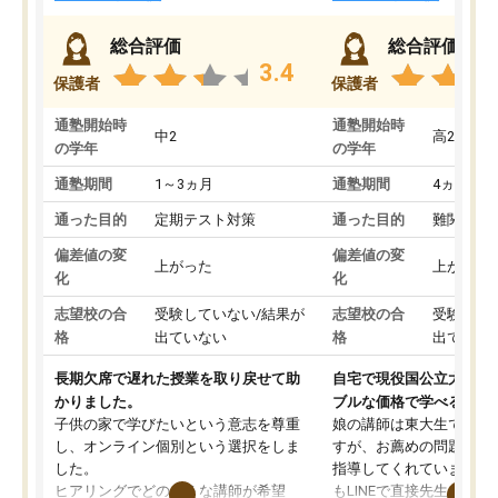
総合評価
総合評価
3.4
保護者
保護者
通塾開始時
通塾開始時
中2
高2
の学年
の学年
通塾期間
1～3ヵ月
通塾期間
4ヵ月～1
通った目的
定期テスト対策
通った目的
難関私立
偏差値の変
偏差値の変
上がった
上がった
化
化
志望校の合
受験していない/結果が
志望校の合
受験して
格
出ていない
格
出ていな
長期欠席で遅れた授業を取り戻せて助
自宅で現役国公立大学生
かりました。
ブルな価格で学べる
子供の家で学びたいという意志を尊重
娘の講師は東大生では無
し、オンライン個別という選択をしま
すが、お薦めの問題集や
した。
指導してくれています。2
ヒアリングでどのような講師が希望
もLINEで直接先生に質問