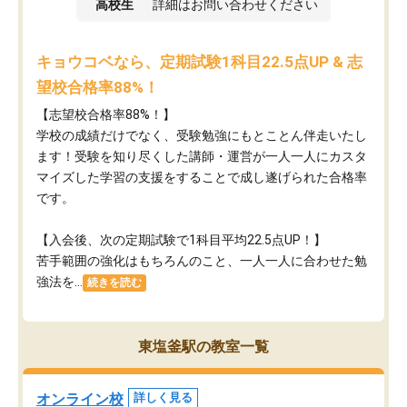
高校生
詳細はお問い合わせください
キョウコベなら、定期試験1科目22.5点UP & 志
望校合格率88%！
【志望校合格率88%！】
学校の成績だけでなく、受験勉強にもとことん伴走いたし
ます！受験を知り尽くした講師・運営が​一人一人にカスタ
マイズした学習の支援をすることで成し遂げられた合格率
です。
【入会後、次の定期試験で1科目平均22.5点UP！】
苦手範囲の強化はもちろんのこと、​一人一人に合わせた勉
強法を...
続きを読む
東塩釜駅の教室一覧
オンライン校
詳しく見る