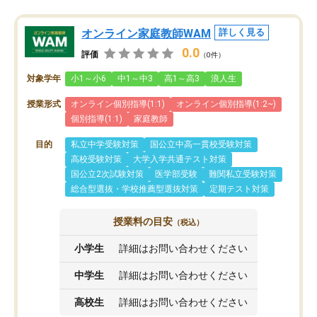
オンライン家庭教師WAM
詳しく見る
0.0
評価
（0件）
対象学年
小1～小6
中1～中3
高1～高3
浪人生
授業形式
オンライン個別指導(1:1)
オンライン個別指導(1:2~)
個別指導(1:1)
家庭教師
目的
私立中学受験対策
国公立中高一貫校受験対策
高校受験対策
大学入学共通テスト対策
国公立2次試験対策
医学部受験
難関私立受験対策
総合型選抜・学校推薦型選抜対策
定期テスト対策
授業料の目安
（税込）
小学生
詳細はお問い合わせください
中学生
詳細はお問い合わせください
高校生
詳細はお問い合わせください