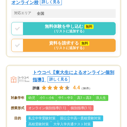
オンライン校
詳しく見る
対応エリア
全国
無料体験を申し込む
無料
（リストに追加する）
資料を請求する
無料
（リストに追加する）
トウコベ【東大生によるオンライン個別
指導】
詳しく見る
4.4
評価
（38件）
対象学年
幼児
小1～小6
中1～中3
高1～高3
浪人生
授業形式
オンライン個別指導(1:1)
個別指導(1:1)
目的
私立中学受験対策
国公立中高一貫校受験対策
高校受験対策
大学入学共通テスト対策