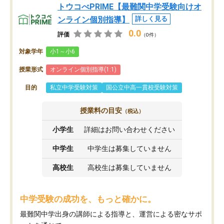
トウコべPRIME【最難関中学受験向けオ
ンライン個別指導】
詳しく見る
0.0
評価
（0件）
対象学年
小1～小6
授業形式
オンライン個別指導(1:1)
目的
私立中学受験対策
国公立中高一貫校受験対策
授業料の目安
（税込）
小学生
詳細はお問い合わせください
中学生
中学生は募集していません
高校生
高校生は募集していません
中学受験の成功を、もっと確かに。
最難関中学出身の講師による指導と、運営による密なサポ