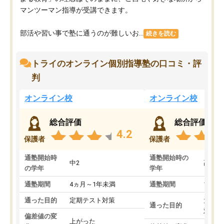
マンツーマン指導が受講できます。
部活や習い事で塾に通うのが難しいお...
続きを読む
トライのオンライン個別指導塾の口コミ・評
判
オンライン校
オンライン校
総合評価
総合評価
4.2
保護者
保護者
通塾開始時
通塾開始時の
中2
高3
の学年
学年
通塾期間
4ヵ月～1年未満
通塾期間
1～3
通った目的
定期テスト対策
大学入
通った目的
対策
偏差値の変
上がった