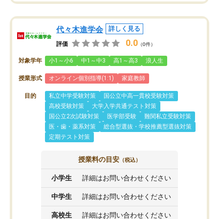
代々木進学会
詳しく見る
0.0
評価
（0件）
対象学年
小1～小6
中1～中3
高1～高3
浪人生
授業形式
オンライン個別指導(1:1)
家庭教師
目的
私立中学受験対策
国公立中高一貫校受験対策
高校受験対策
大学入学共通テスト対策
国公立2次試験対策
医学部受験
難関私立受験対策
医・歯・薬系対策
総合型選抜・学校推薦型選抜対策
定期テスト対策
授業料の目安
（税込）
小学生
詳細はお問い合わせください
中学生
詳細はお問い合わせください
高校生
詳細はお問い合わせください