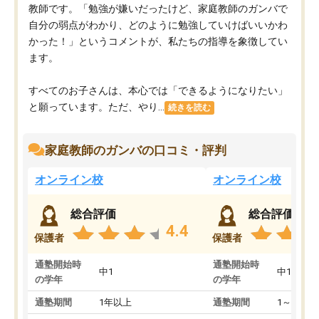
教師です。「勉強が嫌いだったけど、家庭教師のガンバで
自分の弱点がわかり、どのように勉強していけばいいかわ
かった！」というコメントが、私たちの指導を象徴してい
ます。
すべてのお子さんは、本心では「できるようになりたい」
と願っています。ただ、やり...
続きを読む
家庭教師のガンバの口コミ・評判
オンライン校
オンライン校
総合評価
総合評価
4.4
保護者
保護者
通塾開始時
通塾開始時
中1
中1
の学年
の学年
通塾期間
1年以上
通塾期間
1～3ヵ月