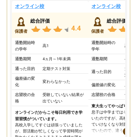
オンライン校
オンライン校
総合評価
総合評価
4.4
保護者
保護者
通塾開始時
通塾開始時の
高1
高3
の学年
学年
通塾期間
4ヵ月～1年未満
通塾期間
4ヵ月
通った目的
定期テスト対策
大学入
通った目的
対策
偏差値の変
変わらなかった
化
偏差値の変化
上がっ
志望校の合
受験していない/結果が
志望校の合格
合格し
格
出ていない
東大生ってやっぱりすご
息子は中学まではそこそ
オンラインだからこそ毎日利用でき学
いたのですが、高校に入
習習慣がついています。
ていけなくなり対面の塾
高校入学してすぐは頑張っていました
でいたので、違うアプロ
が、部活動が忙しくなって学習時間が
考えて入りました。地元