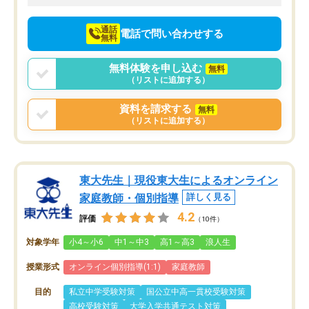
向けて頑張っています。
通話
電話で問い合わせする
無料
無料体験を申し込む
無料
（リストに追加する）
資料を請求する
無料
（リストに追加する）
東大先生｜現役東大生によるオンライン
家庭教師・個別指導
詳しく見る
4.2
評価
（10件）
対象学年
小4～小6
中1～中3
高1～高3
浪人生
授業形式
オンライン個別指導(1:1)
家庭教師
目的
私立中学受験対策
国公立中高一貫校受験対策
高校受験対策
大学入学共通テスト対策