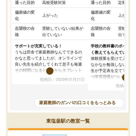
通った目的
高校受験対策
通った目的
定期テス
偏差値の変
偏差値の変
上がった
上がった
化
化
志望校の合
受験していない/結果が
志望校の合
受験して
格
出ていない
格
出ていな
サポートが充実している！
学校の教科書のポイント
うちは田舎で家庭教師なんてできるの
く教えてもらえている
かなと思ってましたが、オンラインで
体験授業を受けて入塾し
良い先生を紹介してくれて息子も毎週
なかなか勉強しない息子
その時間になると自分からタブレット
生が予定表を立ててくれ
を開いてzoomを繋げるようになりまし
つ学習習慣がついてきま
投稿日：2025年01月21日
た！5科目なんでもOKなのもとても気
オンラインで週に一度の
投稿日：20
に入っています
指導が無い日も予定表に
成績もだいぶ下の方でしたが、通い始
したり、LINEでわから
めて1年ほどだった今では平均点以上の
問できるのでとても助か
家庭教師のガンバの口コミをもっとみる
科目が増えてきました！あと1年受験ま
であるので無料の週末教室を使用しな
がら頑張って欲しいと思います！
東塩釜駅の教室一覧