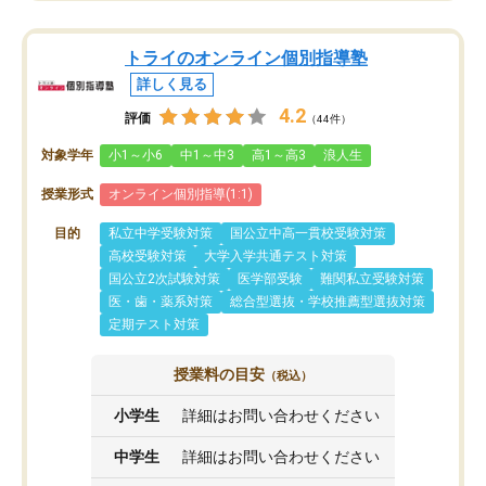
トライのオンライン個別指導塾
詳しく見る
4.2
評価
（44件）
対象学年
小1～小6
中1～中3
高1～高3
浪人生
授業形式
オンライン個別指導(1:1)
目的
私立中学受験対策
国公立中高一貫校受験対策
高校受験対策
大学入学共通テスト対策
国公立2次試験対策
医学部受験
難関私立受験対策
医・歯・薬系対策
総合型選抜・学校推薦型選抜対策
定期テスト対策
授業料の目安
（税込）
小学生
詳細はお問い合わせください
中学生
詳細はお問い合わせください