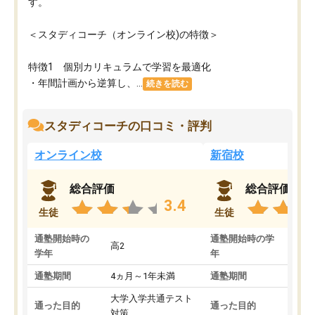
す。
＜スタディコーチ（オンライン校)の特徴＞
特徴1 個別カリキュラムで学習を最適化
・年間計画から逆算し、...
続きを読む
スタディコーチの口コミ・評判
オンライン校
新宿校
総合評価
総合評価
3.4
生徒
生徒
通塾開始時の
通塾開始時の学
高2
高2
学年
年
通塾期間
4ヵ月～1年未満
通塾期間
1～
大学入学共通テスト
国公
通った目的
通った目的
対策
策