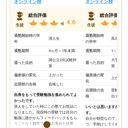
オンライン校
オンライン校
総合評価
総合評価
4.6
生徒
生徒
通塾開始時の学
通塾開始時
浪人生
高3
年
の学年
通塾期間
4ヵ月～1年未満
通塾期間
1～3ヵ月
国公立2次試験対
大学入学
通った目的
通った目的
策
策
偏差値の変化
上がった
偏差値の変
上がった
化
志望校の合格
合格した
志望校の合
受験して
自身をもって受験勉強を進められてよ
格
出ていな
かったです。
浪人をしていた時にこの塾でお世話に
いいとは思いますが、料
なりました。現役時の受験では自分の
す。
勉強に誰かからフィードバックをもら
自分が朝型なので、自習
うことなく独学で勉強を進めた結果、
つ、手助けしてくれる設