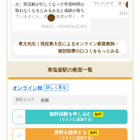
でいたので、違うアプロ
が、部活動が忙しくなって学習時間が
考えて入りました。地元
取れなくなるとみるみると成績が落ち
投稿日：20
で、当初は模試でD判定
ていきました。高校の進度が早く、子
していたのですが、やは
供も家に帰って勉強の話すると嫌な反
投稿日：2026年06月26日
験勉強に詳しく、先生か
応を示します。東大先生にお願いして
受け合格できました。ま
からは効率的な計画を先生が立ててく
自習室が毎日使えていつ
れるので、親としても安心です。毎日
東大先生｜現役東大生によるオンライン家庭教師・
るのが心強かったようで
使える自習室とかもあり、わからない
個別指導の口コミをもっとみる
謝です。
ところがあれば先生が回答してくれる
のも重宝しています。
東塩釜駅の教室一覧
オンライン校
詳しく見る
対応エリア
全国
無料体験を申し込む
無料
（リストに追加する）
資料を請求する
無料
（リストに追加する）