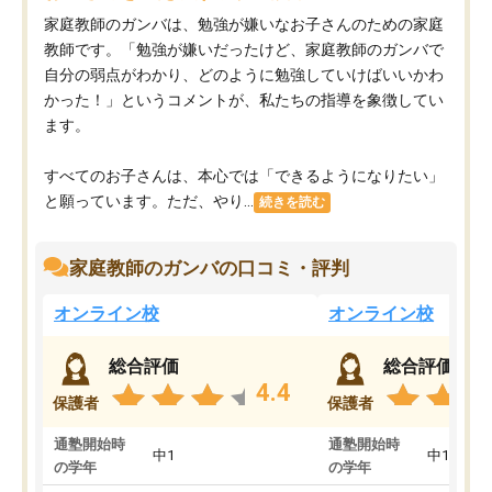
家庭教師のガンバは、勉強が嫌いなお子さんのための家庭
教師です。「勉強が嫌いだったけど、家庭教師のガンバで
自分の弱点がわかり、どのように勉強していけばいいかわ
かった！」というコメントが、私たちの指導を象徴してい
ます。
すべてのお子さんは、本心では「できるようになりたい」
と願っています。ただ、やり...
続きを読む
家庭教師のガンバの口コミ・評判
オンライン校
オンライン校
総合評価
総合評価
4.4
保護者
保護者
通塾開始時
通塾開始時
中1
中1
の学年
の学年