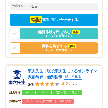
てきたので、さらに苦手な数学も追加
でお願いしました。来年の高校受験に
対応エリア
全国
向けて頑張っています。
通話
電話で問い合わせする
無料
無料体験を申し込む
無料
（リストに追加する）
資料を請求する
無料
（リストに追加する）
東大先生｜現役東大生によるオンライン
家庭教師・個別指導
詳しく見る
4.2
評価
（10件）
対象学年
小4～小6
中1～中3
高1～高3
浪人生
授業形式
オンライン個別指導(1:1)
家庭教師