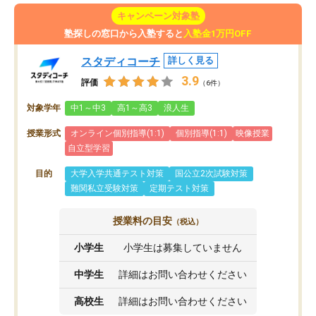
キャンペーン対象塾
塾探しの窓口から入塾すると
入塾金1万円OFF
スタディコーチ
詳しく見る
3.9
評価
（6件）
対象学年
中1～中3
高1～高3
浪人生
授業形式
オンライン個別指導(1:1)
個別指導(1:1)
映像授業
自立型学習
目的
大学入学共通テスト対策
国公立2次試験対策
難関私立受験対策
定期テスト対策
授業料の目安
（税込）
小学生
小学生は募集していません
中学生
詳細はお問い合わせください
高校生
詳細はお問い合わせください