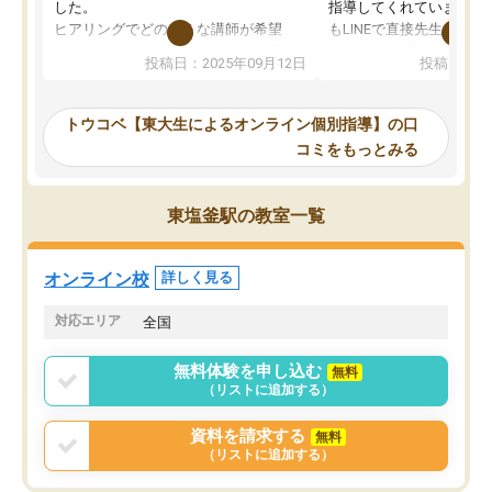
した。
指導してくれています。2
ヒアリングでどのような講師が希望
もLINEで直接先生に質問
か、オプションは付帯するかなど選ぶ
教科でも)。受講科目や
投稿日：2025年09月12日
投稿日：20
事が出来ました。
めれるので、個人に合っ
講師とのマッチング後講師との初回ミ
ると思います。カリキュ
ーティングを行い、その講師で良いか
いなのがあり(有料)、受
トウコベ【東大生によるオンライン個別指導】の口
他の講師を希望するか子供との相性も
ことをどんなスケジュー
コミをもっとみる
見てから講師を決定する事ができま
くか相談したのですが、
す。
ち期待したものではなく
うちの子は、初回面談の講師の方で決
内容でした。それでも明
東塩釜駅の教室一覧
定しました。
やる気も出ましたし、苦
くなってきたようなので
オンラインツールを使用した単語帳の
お願いして良かったと思
オンライン校
詳しく見る
共有があり宿題もそちらで出される形
も合わなければチェンジ
でした。
娘は3科目ともずっと同
対応エリア
全国
2ヶ月で担当講師の方がお辞めになると
言う事で講師変更の申し出があり、あ
無料体験を申し込む
無料
まりに短期での変更だった為、塾に通
（リストに追加する）
う事にして退会しました。遅れも取り
戻せ、授業内容や講師の方は良かった
資料を請求する
無料
と思います。
（リストに追加する）