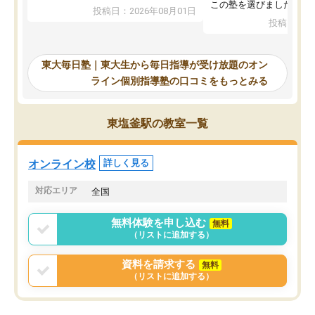
入試本番に地歴の学習が間に合わず不
この塾を選びました。
投稿日：2026年08月01日
合格となってしまいました。その経験
投稿日：20
を踏まえ、浪人が決まった際に勉強計
画を考えてもらえる塾を探した結果、
東大毎日塾にたどり着きました。学習
東大毎日塾｜東大生から毎日指導が受け放題のオン
の長期計画や日々の勉強のやり方につ
ライン個別指導塾の口コミをもっとみる
いて客観的なアドバイスをいただけた
ので、自信をもって受験勉強を進める
ことができました。自分のように勉強
東塩釜駅の教室一覧
のやり方や進捗管理で苦労している方
には特におすすめしたい塾です。
オンライン校
詳しく見る
対応エリア
全国
無料体験を申し込む
無料
（リストに追加する）
資料を請求する
無料
（リストに追加する）