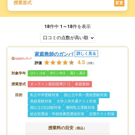
授業形式
変更
18
件中
1～18
件を表示
家庭教師のガンバ
詳しく見る
4.5
評価
（3件）
対象学年
小1～小6
中1～中3
高1～高3
授業形式
オンライン個別指導(1:1)
家庭教師
目的
私立中学受験対策
国公立中高一貫校受験対策
高校受験対策
大学入学共通テスト対策
国公立2次試験対策
難関私立受験対策
総合型選抜・学校推薦型選抜対策
定期テスト対策
授業料の目安
（税込）