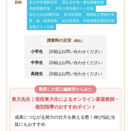
目的
私立中学受験対策
国公立中高一貫校受験対策
高校受験対策
大学入学共通テスト対策
国公立2次試験対策
医学部受験
難関私立受験対策
医・歯・薬系対策
総合型選抜・学校推薦型選抜対策
定期テスト対策
授業料の目安
（税込）
小学生
詳細はお問い合わせください
中学生
詳細はお問い合わせください
高校生
詳細はお問い合わせください
塾探しの窓口編集部からみた
東大先生｜現役東大生によるオンライン家庭教師・
個別指導のおすすめポイント
成果につながる努力の仕方を教える塾！伸び悩む生
徒にもおすすめ