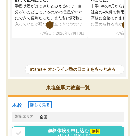
学習状況がはっきりとみえるので、自
中学3年の5月から数学・
分がいまどこにいるのかの把握がすぐ
社会の4教科で利用し、偏
にできて便利だった。また私は部活に
高校に合格できました。
入っていたが難なく両立できて学力で
に固められる点が魅力で
も部活でも結果を残すことができてよ
れる「ウォームアップ」
投稿日：2026年07月10日
投稿日：20
かった。また問題演習の際に、自分が
項目のおかげで、手軽に
一度間違えた問題を繰り返し学習でき
せられます。何度も間違
たので苦手だった英語の克服につなが
「特訓」項目で徹底的に
った点もよかった。ただAIをアピール
め、苦手克服に非常に役
して活用するのは良かった点もあった
また、その日の勉強時間
が、自分で自分の管理ができない人に
元数が可視化されるので
atama＋ オンライン塾の口コミをもっとみる
とっては難しい部分もあるのではない
しながら意欲的に取り組
かと思った。
常に効果を実感している
になった現在も大学受験
東塩釜駅の教室一覧
して利用しており、自信
すめできる塾です。
本校
詳しく見る
対応エリア
全国
無料体験を申し込む
無料
（リストに追加する）