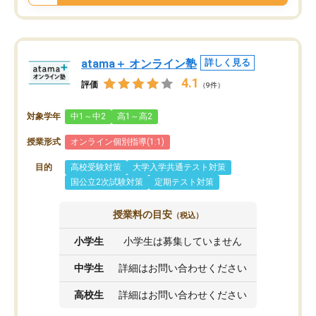
atama＋ オンライン塾
詳しく見る
4.1
評価
（9件）
対象学年
中1～中2
高1～高2
授業形式
オンライン個別指導(1:1)
目的
高校受験対策
大学入学共通テスト対策
国公立2次試験対策
定期テスト対策
授業料の目安
（税込）
小学生
小学生は募集していません
中学生
詳細はお問い合わせください
高校生
詳細はお問い合わせください