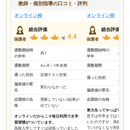
教師・個別指導の口コミ・評判
オンライン校
オンライン校
総合評価
総合評価
4.4
保護者
保護者
通塾開始時
通塾開始時の
高1
高3
の学年
学年
通塾期間
4ヵ月～1年未満
通塾期間
4ヵ月
通った目的
定期テスト対策
大学入
通った目的
対策
偏差値の変
変わらなかった
化
偏差値の変化
上がっ
志望校の合
受験していない/結果が
志望校の合格
合格し
格
出ていない
東大生ってやっぱりすご
息子は中学まではそこそ
オンラインだからこそ毎日利用でき学
いたのですが、高校に入
習習慣がついています。
ていけなくなり対面の塾
高校入学してすぐは頑張っていました