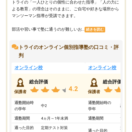
トライの「一人ひとりの個性に合わせた指導」「人の力に
よる教育」の理念はそのままに、ご自宅や好きな場所から
マンツーマン指導が受講できます。
部活や習い事で塾に通うのが難しいお...
続きを読む
トライのオンライン個別指導塾の口コミ・評
判
オンライン校
オンライン校
総合評価
総合評価
4.2
保護者
保護者
通塾開始時
通塾開始時の
中2
高3
の学年
学年
通塾期間
4ヵ月～1年未満
通塾期間
1～3
通った目的
定期テスト対策
大学入
通った目的