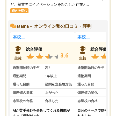
ど、塾業界にイノベーションを起こした存在と...
続きを読む
atama＋ オンライン塾の口コミ・評判
本校
本校
総合評価
総合評価
3.6
生徒
生徒
通塾開始時の学年
高2
通塾開始時の学年
中
通塾期間
1年以上
通塾期間
通った目的
難関私立受験対策
通った目的
偏差値の変化
上がった
偏差値の変化
志望校の合格
合格した
志望校の合格
AIが苦手分野を分析してくれる機能が
自分のペースで効率よく
あって便利だった。
れました。