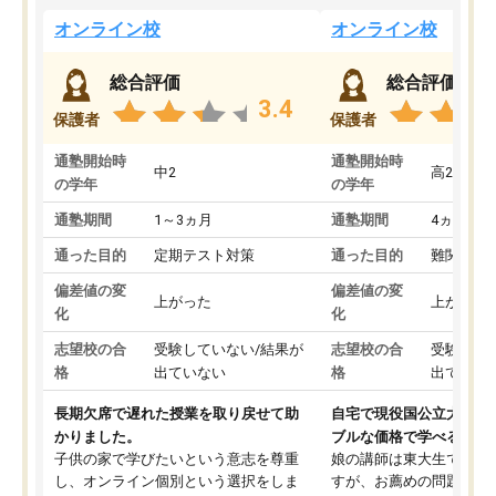
オンライン校
オンライン校
総合評価
総合評価
3.4
保護者
保護者
通塾開始時
通塾開始時
中2
高2
の学年
の学年
通塾期間
1～3ヵ月
通塾期間
4ヵ月～1
通った目的
定期テスト対策
通った目的
難関私立
偏差値の変
偏差値の変
上がった
上がった
化
化
志望校の合
受験していない/結果が
志望校の合
受験して
格
出ていない
格
出ていな
長期欠席で遅れた授業を取り戻せて助
自宅で現役国公立大学生
かりました。
ブルな価格で学べる
子供の家で学びたいという意志を尊重
娘の講師は東大生では無
し、オンライン個別という選択をしま
すが、お薦めの問題集や