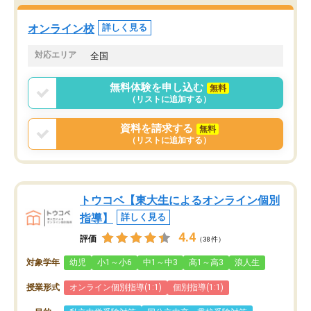
オンライン校
詳しく見る
対応エリア
全国
無料体験を申し込む
無料
（リストに追加する）
資料を請求する
無料
（リストに追加する）
トウコベ【東大生によるオンライン個別
指導】
詳しく見る
4.4
評価
（38件）
対象学年
幼児
小1～小6
中1～中3
高1～高3
浪人生
授業形式
オンライン個別指導(1:1)
個別指導(1:1)