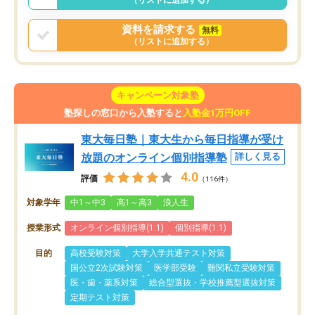
資料を請求する
無料
（リストに追加する）
キャンペーン対象塾
塾探しの窓口から入塾すると
入塾金1万円OFF
東大毎日塾｜東大生から毎日指導が受け
放題のオンライン個別指導塾
詳しく見る
4.0
評価
（116件）
対象学年
中1～中3
高1～高3
浪人生
授業形式
オンライン個別指導(1:1)
個別指導(1:1)
目的
高校受験対策
大学入学共通テスト対策
国公立2次試験対策
医学部受験
難関私立受験対策
医・歯・薬系対策
総合型選抜・学校推薦型選抜対策
定期テスト対策