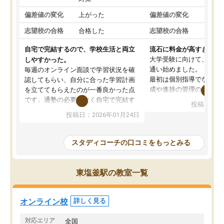
偏差値の変化
上がった
偏差値の変化
変わ
志望校の合格
合格した
志望校の合格
合格
自宅で完結するので、学校生活と両立
流石に料金が高すぎる
大学受験に向けて、高2
しやすかった。
通い始めました。
毎週のオンライン面談で学習状況を確
最初は個別指導でなく、
認してもらい、自分に合った学習計画
成や進捗の管理のみのコ
を立ててもらえたのが一番良かった点
ていましたが、あまり効
です。通塾の必要がなく自宅で完結す
投稿日：20
じ個別指導コースに変更
るため、学校や部活と両立しやすかっ
投稿日：2026年01月24日
講師には早稲田大学生の
たです。コーチが現役大学生で相談し
れましたが、はっきり言
やすく、勉強面だけでなく受験期の不
性が良くなかったです。
安も気軽に話せました。勉強習慣が身
スタディコーチの口コミをもっとみる
モチベーションが上がら
についたと感じています。また、チャ
にやめてしまいました。
ットで質問できるのも便利でした。一
追加で料金を払うことで
人では迷いがちだった受験勉強を、最
東塩釜駅の教室一覧
方に変更することも可能
後まで続けられたのはこの塾のおかげ
の方の予定が空いていな
だと思います。
そもそも月謝が高い塾な
オンライン校
詳しく見る
人には合わないと思いま
総合してあまりお勧めで
対応エリア
全国