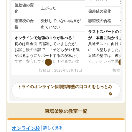
対策
偏差値の変
上がった
化
偏差値の変化
上がっ
志望校の合
受験していない/結果が
志望校の合格
合格し
格
出ていない
ラストスパートの１か月
オンラインで勉強のコツが学べる！
が、本当に助かりました
初めは料金面で躊躇していましたが、
共通テストに向けての追
お試し後の面談で、「子どもがやる気
に、入塾しました。田舎
が出るようにサポートするのが私たち
近隣の塾では、教えても
です！安心してください！やる気が出
く、かといって通うには
ないのは私たち講師の責任です」と言
が、トライならオンライ
投稿日：2026年03月13日
投稿日：20
ってくださり、確かに！と考えて、思
可能なので本当に助かり
い切って入塾しました。英語が苦手だ
テストの内容重視でした
ったんですが、学生の先生から学ぶこ
らないところをピンポイ
トライのオンライン個別指導塾の口コミをもっとみ
とで、勉強のコツみたいなものをつか
頂いて、とてもわかりや
る
み、徐々に成績が上がったらいいなと
していました。一生を左
思っていました。何が今足りないのか
スト、多少お金がかかっ
を的確に指導いただき、子どももびっ
思い切って入塾してよか
東塩釜駅の教室一覧
くりするほど楽しんでやる気を持って
塾を受けています。狙い通り、少しず
つ成績も上がり、苦手意識も無くなっ
オンライン校
詳しく見る