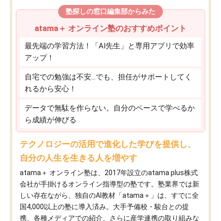
塾探しの窓口編集部からみた
atama＋ オンライン塾のおすすめポイント
最先端の学習方法！「AI先生」と専用アプリで効率
アップ！
自宅での勉強は不安…でも、担任がサポートしてく
れるから安心！
データで無駄を作らない。自分のペースで学べるか
ら成績が伸びる
テクノロジーの活用で進化した学びを提供し、
自分の人生を生きる人を増やす
atama＋ オンライン塾は、2017年設立のatama plus株式
会社が手掛けるオンライン指導型の塾です。塾業界では新
しい存在ながら、独自のAI教材「atama＋」は、すでに全
国4,000以上の塾に導入済み。大手予備校・駿台との提
携、各種メディアでの紹介、さらに産学連携の取り組みな