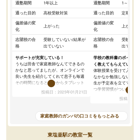
通塾期間
1年以上
通塾期間
1～3ヵ月
通った目的
高校受験対策
通った目的
定期テス
偏差値の変
偏差値の変
上がった
上がった
化
化
志望校の合
受験していない/結果が
志望校の合
受験して
格
出ていない
格
出ていな
サポートが充実している！
学校の教科書のポイント
うちは田舎で家庭教師なんてできるの
く教えてもらえている
かなと思ってましたが、オンラインで
体験授業を受けて入塾し
良い先生を紹介してくれて息子も毎週
なかなか勉強しない息子
その時間になると自分からタブレット
生が予定表を立ててくれ
を開いてzoomを繋げるようになりまし
つ学習習慣がついてきま
投稿日：2025年01月21日
た！5科目なんでもOKなのもとても気
オンラインで週に一度の
投稿日：20
に入っています
指導が無い日も予定表に
成績もだいぶ下の方でしたが、通い始
したり、LINEでわから
めて1年ほどだった今では平均点以上の
問できるのでとても助か
家庭教師のガンバの口コミをもっとみる
科目が増えてきました！あと1年受験ま
であるので無料の週末教室を使用しな
がら頑張って欲しいと思います！
東塩釜駅の教室一覧