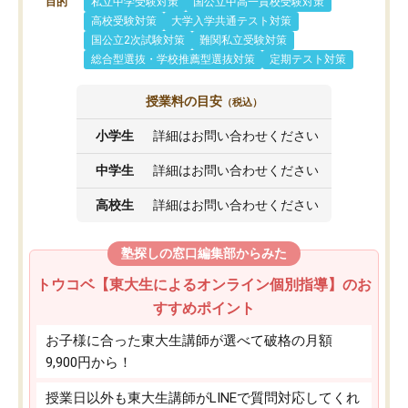
目的
私立中学受験対策
国公立中高一貫校受験対策
高校受験対策
大学入学共通テスト対策
国公立2次試験対策
難関私立受験対策
総合型選抜・学校推薦型選抜対策
定期テスト対策
授業料の目安
（税込）
小学生
詳細はお問い合わせください
中学生
詳細はお問い合わせください
高校生
詳細はお問い合わせください
塾探しの窓口編集部からみた
トウコベ【東大生によるオンライン個別指導】のお
すすめポイント
お子様に合った東大生講師が選べて破格の月額
9,900円から！
授業日以外も東大生講師がLINEで質問対応してくれ