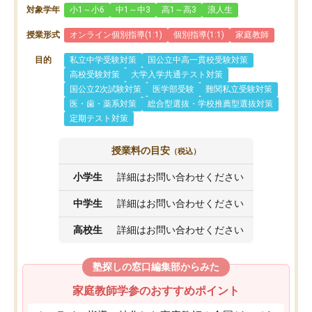
対象学年
小1～小6
中1～中3
高1～高3
浪人生
授業形式
オンライン個別指導(1:1)
個別指導(1:1)
家庭教師
目的
私立中学受験対策
国公立中高一貫校受験対策
高校受験対策
大学入学共通テスト対策
国公立2次試験対策
医学部受験
難関私立受験対策
医・歯・薬系対策
総合型選抜・学校推薦型選抜対策
定期テスト対策
授業料の目安
（税込）
小学生
詳細はお問い合わせください
中学生
詳細はお問い合わせください
高校生
詳細はお問い合わせください
塾探しの窓口編集部からみた
家庭教師学参のおすすめポイント