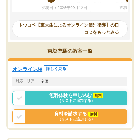
か、オプションは付帯するかなど選ぶ
教科でも)。受講科目や
投稿日：2025年09月12日
投稿日：20
事が出来ました。
めれるので、個人に合っ
講師とのマッチング後講師との初回ミ
ると思います。カリキュ
ーティングを行い、その講師で良いか
いなのがあり(有料)、受
トウコベ【東大生によるオンライン個別指導】の口
他の講師を希望するか子供との相性も
ことをどんなスケジュー
コミをもっとみる
見てから講師を決定する事ができま
くか相談したのですが、
す。
ち期待したものではなく
うちの子は、初回面談の講師の方で決
内容でした。それでも明
東塩釜駅の教室一覧
定しました。
やる気も出ましたし、苦
くなってきたようなので
オンラインツールを使用した単語帳の
お願いして良かったと思
オンライン校
詳しく見る
共有があり宿題もそちらで出される形
も合わなければチェンジ
でした。
娘は3科目ともずっと同
対応エリア
全国
2ヶ月で担当講師の方がお辞めになると
言う事で講師変更の申し出があり、あ
無料体験を申し込む
無料
まりに短期での変更だった為、塾に通
（リストに追加する）
う事にして退会しました。遅れも取り
戻せ、授業内容や講師の方は良かった
資料を請求する
無料
と思います。
（リストに追加する）