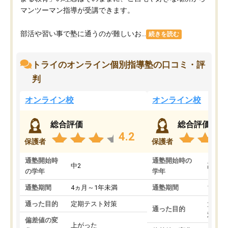
マンツーマン指導が受講できます。
部活や習い事で塾に通うのが難しいお...
続きを読む
トライのオンライン個別指導塾の口コミ・評
判
オンライン校
オンライン校
総合評価
総合評価
4.2
保護者
保護者
通塾開始時
通塾開始時の
中2
高3
の学年
学年
通塾期間
4ヵ月～1年未満
通塾期間
1～3
通った目的
定期テスト対策
大学入
通った目的
対策
偏差値の変
上がった