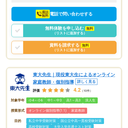
向けて頑張っています。
通話
電話で問い合わせする
無料
無料体験を申し込む
無料
（リストに追加する）
資料を請求する
無料
（リストに追加する）
東大先生｜現役東大生によるオンライン
家庭教師・個別指導
詳しく見る
4.2
評価
（10件）
対象学年
小4～小6
中1～中3
高1～高3
浪人生
授業形式
オンライン個別指導(1:1)
家庭教師
目的
私立中学受験対策
国公立中高一貫校受験対策
高校受験対策
大学入学共通テスト対策