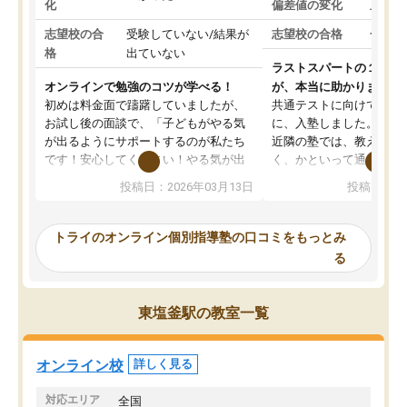
化
偏差値の変化
上がっ
志望校の合
受験していない/結果が
志望校の合格
合格し
格
出ていない
ラストスパートの１か月
オンラインで勉強のコツが学べる！
が、本当に助かりました
初めは料金面で躊躇していましたが、
共通テストに向けての追
お試し後の面談で、「子どもがやる気
に、入塾しました。田舎
が出るようにサポートするのが私たち
近隣の塾では、教えても
です！安心してください！やる気が出
く、かといって通うには
ないのは私たち講師の責任です」と言
が、トライならオンライ
投稿日：2026年03月13日
投稿日：20
ってくださり、確かに！と考えて、思
可能なので本当に助かり
い切って入塾しました。英語が苦手だ
テストの内容重視でした
ったんですが、学生の先生から学ぶこ
らないところをピンポイ
トライのオンライン個別指導塾の口コミをもっとみ
とで、勉強のコツみたいなものをつか
頂いて、とてもわかりや
る
み、徐々に成績が上がったらいいなと
していました。一生を左
思っていました。何が今足りないのか
スト、多少お金がかかっ
を的確に指導いただき、子どももびっ
思い切って入塾してよか
東塩釜駅の教室一覧
くりするほど楽しんでやる気を持って
塾を受けています。狙い通り、少しず
つ成績も上がり、苦手意識も無くなっ
オンライン校
詳しく見る
てきたので、さらに苦手な数学も追加
でお願いしました。来年の高校受験に
対応エリア
全国