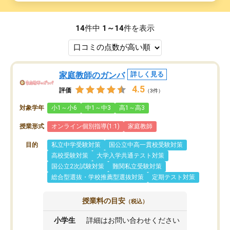
14
件中
1～14
件を表示
家庭教師のガンバ
詳しく見る
4.5
評価
（3件）
対象学年
小1～小6
中1～中3
高1～高3
授業形式
オンライン個別指導(1:1)
家庭教師
目的
私立中学受験対策
国公立中高一貫校受験対策
高校受験対策
大学入学共通テスト対策
国公立2次試験対策
難関私立受験対策
総合型選抜・学校推薦型選抜対策
定期テスト対策
授業料の目安
（税込）
小学生
詳細はお問い合わせください