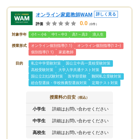
オンライン家庭教師WAM
詳しく見る
0.0
評価
（0件）
対象学年
小1～小6
中1～中3
高1～高3
浪人生
授業形式
オンライン個別指導(1:1)
オンライン個別指導(1:2~)
個別指導(1:1)
家庭教師
目的
私立中学受験対策
国公立中高一貫校受験対策
高校受験対策
大学入学共通テスト対策
国公立2次試験対策
医学部受験
難関私立受験対策
総合型選抜・学校推薦型選抜対策
定期テスト対策
授業料の目安
（税込）
小学生
詳細はお問い合わせください
中学生
詳細はお問い合わせください
高校生
詳細はお問い合わせください