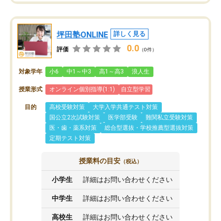
坪田塾ONLINE
詳しく見る
0.0
評価
（0件）
対象学年
小6
中1～中3
高1～高3
浪人生
授業形式
オンライン個別指導(1:1)
自立型学習
目的
高校受験対策
大学入学共通テスト対策
国公立2次試験対策
医学部受験
難関私立受験対策
医・歯・薬系対策
総合型選抜・学校推薦型選抜対策
定期テスト対策
授業料の目安
（税込）
小学生
詳細はお問い合わせください
中学生
詳細はお問い合わせください
高校生
詳細はお問い合わせください