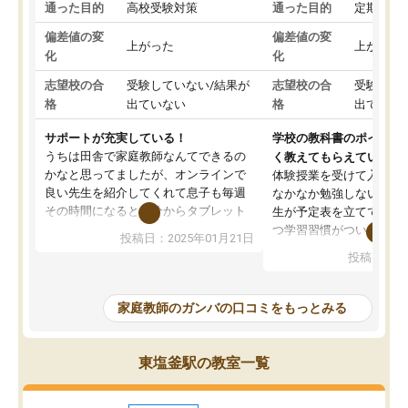
通った目的
高校受験対策
通った目的
定期テス
偏差値の変
偏差値の変
上がった
上がった
化
化
志望校の合
受験していない/結果が
志望校の合
受験して
格
出ていない
格
出ていな
サポートが充実している！
学校の教科書のポイント
うちは田舎で家庭教師なんてできるの
く教えてもらえている
かなと思ってましたが、オンラインで
体験授業を受けて入塾し
良い先生を紹介してくれて息子も毎週
なかなか勉強しない息子
その時間になると自分からタブレット
生が予定表を立ててくれ
を開いてzoomを繋げるようになりまし
つ学習習慣がついてきま
投稿日：2025年01月21日
た！5科目なんでもOKなのもとても気
オンラインで週に一度の
投稿日：20
に入っています
指導が無い日も予定表に
成績もだいぶ下の方でしたが、通い始
したり、LINEでわから
めて1年ほどだった今では平均点以上の
問できるのでとても助か
家庭教師のガンバの口コミをもっとみる
科目が増えてきました！あと1年受験ま
であるので無料の週末教室を使用しな
がら頑張って欲しいと思います！
東塩釜駅の教室一覧