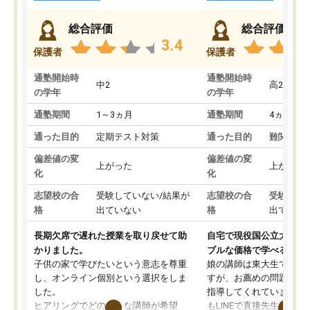
総合評価
総合評価
3.4
保護者
保護者
通塾開始時
通塾開始時
中2
高2
の学年
の学年
通塾期間
1～3ヵ月
通塾期間
4ヵ月～1
通った目的
定期テスト対策
通った目的
難関私立
偏差値の変
偏差値の変
上がった
上がった
化
化
志望校の合
受験していない/結果が
志望校の合
受験して
格
出ていない
格
出ていな
長期欠席で遅れた授業を取り戻せて助
自宅で現役国公立大学生
かりました。
ブルな価格で学べる
子供の家で学びたいという意志を尊重
娘の講師は東大生では無
し、オンライン個別という選択をしま
すが、お薦めの問題集や
した。
指導してくれています。2
ヒアリングでどのような講師が希望
もLINEで直接先生に質問