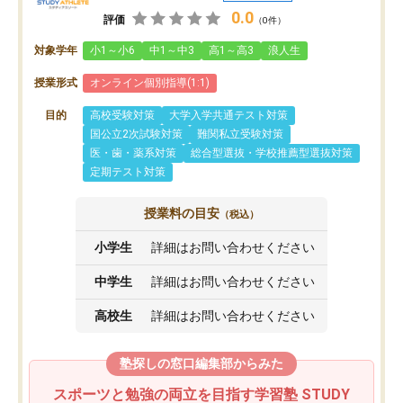
0.0
評価
（0件）
対象学年
小1～小6
中1～中3
高1～高3
浪人生
授業形式
オンライン個別指導(1:1)
目的
高校受験対策
大学入学共通テスト対策
国公立2次試験対策
難関私立受験対策
医・歯・薬系対策
総合型選抜・学校推薦型選抜対策
定期テスト対策
授業料の目安
（税込）
小学生
詳細はお問い合わせください
中学生
詳細はお問い合わせください
高校生
詳細はお問い合わせください
塾探しの窓口編集部からみた
スポーツと勉強の両立を目指す学習塾 STUDY