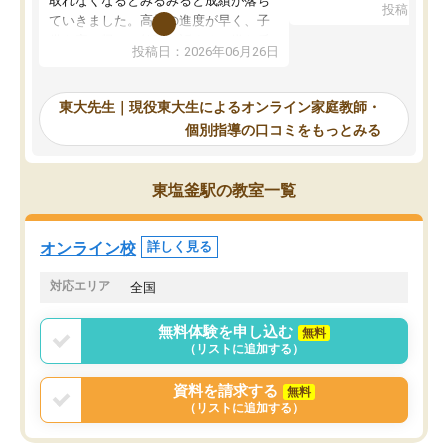
取れなくなるとみるみると成績が落ち
投稿日：20
で、当初は模試でD判定
ていきました。高校の進度が早く、子
していたのですが、やは
供も家に帰って勉強の話すると嫌な反
投稿日：2026年06月26日
験勉強に詳しく、先生か
応を示します。東大先生にお願いして
受け合格できました。ま
からは効率的な計画を先生が立ててく
自習室が毎日使えていつ
れるので、親としても安心です。毎日
東大先生｜現役東大生によるオンライン家庭教師・
るのが心強かったようで
使える自習室とかもあり、わからない
個別指導の口コミをもっとみる
謝です。
ところがあれば先生が回答してくれる
のも重宝しています。
東塩釜駅の教室一覧
オンライン校
詳しく見る
対応エリア
全国
無料体験を申し込む
無料
（リストに追加する）
資料を請求する
無料
（リストに追加する）