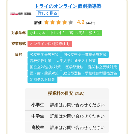
トライのオンライン個別指導塾
詳しく見る
4.2
評価
（44件）
対象学年
小1～小6
中1～中3
高1～高3
浪人生
授業形式
オンライン個別指導(1:1)
目的
私立中学受験対策
国公立中高一貫校受験対策
高校受験対策
大学入学共通テスト対策
国公立2次試験対策
医学部受験
難関私立受験対策
医・歯・薬系対策
総合型選抜・学校推薦型選抜対策
定期テスト対策
授業料の目安
（税込）
小学生
詳細はお問い合わせください
中学生
詳細はお問い合わせください
高校生
詳細はお問い合わせください