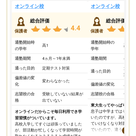
オンライン校
オンライン校
総合評価
総合評価
4.4
保護者
保護者
通塾開始時
通塾開始時の
高1
高3
の学年
学年
通塾期間
4ヵ月～1年未満
通塾期間
4ヵ月
通った目的
定期テスト対策
大学入
通った目的
対策
偏差値の変
変わらなかった
化
偏差値の変化
上がっ
志望校の合
受験していない/結果が
志望校の合格
合格し
格
出ていない
東大生ってやっぱりすご
息子は中学まではそこそ
オンラインだからこそ毎日利用でき学
いたのですが、高校に入
習習慣がついています。
ていけなくなり対面の塾
高校入学してすぐは頑張っていました
でいたので、違うアプロ
が、部活動が忙しくなって学習時間が
考えて入りました。地元