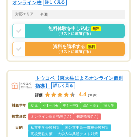
オンライン校
詳しく見る
対応エリア
全国
無料体験を申し込む
無料
（リストに追加する）
資料を請求する
無料
（リストに追加する）
トウコベ【東大生によるオンライン個別
指導】
詳しく見る
4.4
評価
（38件）
対象学年
幼児
小1～小6
中1～中3
高1～高3
浪人生
授業形式
オンライン個別指導(1:1)
個別指導(1:1)
目的
私立中学受験対策
国公立中高一貫校受験対策
高校受験対策
大学入学共通テスト対策