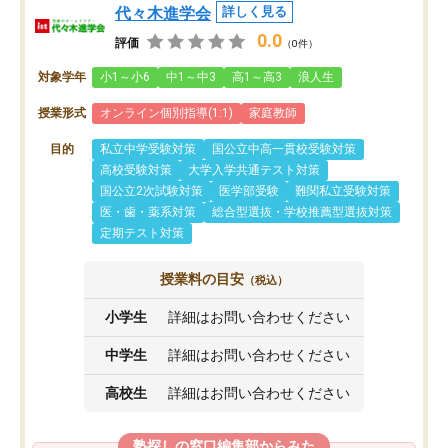
代々木進学会
詳しく見る
0.0
評価
（0件）
対象学年
小1～小6
中1～中3
高1～高3
浪人生
授業形式
オンライン個別指導(1:1)
家庭教師
目的
私立中学受験対策
国公立中高一貫校受験対策
高校受験対策
大学入学共通テスト対策
国公立2次試験対策
医学部受験
難関私立受験対策
医・歯・薬系対策
総合型選抜・学校推薦型選抜対策
定期テスト対策
授業料の目安
（税込）
小学生
詳細はお問い合わせください
中学生
詳細はお問い合わせください
高校生
詳細はお問い合わせください
塾探しの窓口編集部からみた