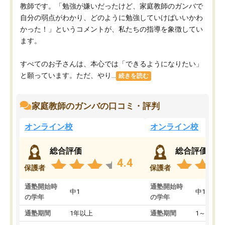
教師です。「勉強が嫌いだったけど、家庭教師のガンバで
自分の弱点がわかり、どのように勉強していけばいいかわ
かった！」というコメントが、私たちの指導を象徴してい
ます。
すべてのお子さんは、本心では「できるようになりたい」
と願っています。ただ、やり...
続きを読む
家庭教師のガンバの口コミ・評判
オンライン校
オンライン校
総合評価
総合評価
4.4
保護者
保護者
通塾開始時
通塾開始時
中1
中1
の学年
の学年
通塾期間
1年以上
通塾期間
1～3ヵ月