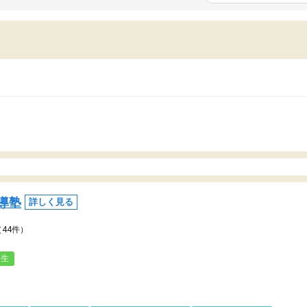
いまいち期待したものではなくふわっとした
範囲は限られており、それ
容でした。それでも明らかに本人のやる気も
進めて良いように思った。
ましたし、苦手科目が楽しくなってきたよう
りに高いため、有意義な利
ので、トウコベにお願いして良かったと思い
たが、大学生の先生からは
す。講師も合わなければチェンジできます
なく、上手い活用の仕方が
、娘は3科目ともずっと同じ先生です。
とした。学校の授業につい
いのかも。
導塾
詳しく見る
（44件）
人生