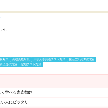
（3件）
験対策
高校受験対策
大学入学共通テスト対策
国公立2次試験対策
薦型選抜対策
定期テスト対策
しく学べる家庭教師
たい人にピッタリ