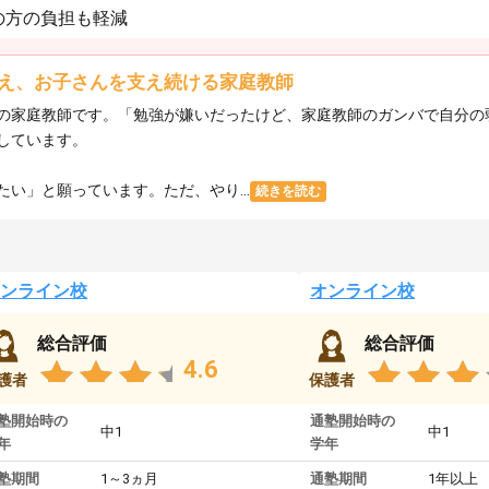
の方の負担も軽減
え、お子さんを支え続ける家庭教師
の家庭教師です。「勉強が嫌いだったけど、家庭教師のガンバで自分の
しています。
い」と願っています。ただ、やり...
続きを読む
ンライン校
オンライン校
総合評価
総合評価
4.6
護者
保護者
塾開始時の
通塾開始時の
中1
中1
年
学年
塾期間
1～3ヵ月
通塾期間
1年以上