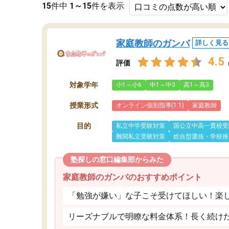
15
件中
1～15
件を表示
家庭教師のガンバ
詳しく見る
4.5
評価
対象学年
小1～小6
中1～中3
高1～高3
授業形式
オンライン個別指導(1:1)
家庭教師
目的
私立中学受験対策
国公立中高一貫校受
難関私立受験対策
総合型選抜・学校推
塾探しの窓口編集部からみた
家庭教師のガンバのおすすめポイント
「勉強が嫌い」な子こそ受けてほしい！楽
リーズナブルで明瞭な料金体系！長く続け