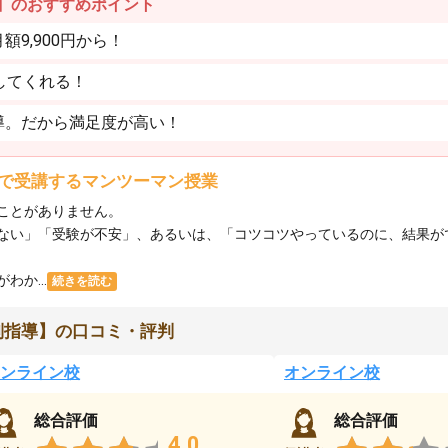
】のおすすめポイント
9,900円から！
してくれる！
導。だから満足度が高い！
で受講するマンツーマン授業
ことがありません。
ない」「受験が不安」、あるいは、「コツコツやっているのに、結果が
か...
続きを読む
別指導】の口コミ・評判
ンライン校
オンライン校
総合評価
総合評価
4.0