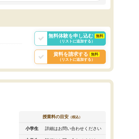
しいオリジナルのカリキュラムを提案してくれ
であれば自学自習で
ました。
1時間の代金がそれな
また24時間いつでもLINEで講師に相談できるの
用の仕方をしたかっ
で、深夜に家で勉強していて疑問や不安が生じ
これといった提案も
ても、直ぐに解消できたのは、大きなメリット
分からず辞めること
と感じました。
ていけない子にはい
無料体験を申し込む
無料
（リストに追加する）
資料を請求する
無料
（リストに追加する）
授業料の目安
（税込）
小学生
詳細はお問い合わせください