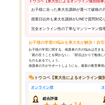
トウコベ【東大生によるオンライン個別指導
お子様に合った東大生講師が選べて破格の月額
授業日以外も東大生講師がLINEで質問対応
完全オンライン性の丁寧なマンツーマン指
お子様の学習の悩みを東大生が解決！自宅
お子様の学習に関する、保護者の方の悩みは尽きる
「親の言うことを聞かない」「部活ばかりで勉強し
ものもあるでしょう。
保護者の方がサポートしようにも、最新の教育事情がわ
トウコベ【東大生によるオンライン個
オンライン校
オ
総合評価
3.4