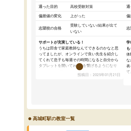
通った目的
高校受験対策
通
偏差値の変化
上がった
偏
受験していない/結果が出て
志望校の合格
志
いない
サポートが充実している！
学
うちは田舎で家庭教師なんてできるのかなと思
も
ってましたが、オンラインで良い先生を紹介し
体
てくれて息子も毎週その時間になると自分から
な
タブレットを開いてzoomを繋げるようになり
表
ました！5科目なんでもOKなのもとても気に入
て
投稿日：2025年01月21日
っています
オ
成績もだいぶ下の方でしたが、通い始めて1年ほ
い
どだった今では平均点以上の科目が増えてきま
か
した！あと1年受験まであるので無料の週末教室
て
を使用しながら頑張って欲しいと思います！
高城町駅の教室一覧