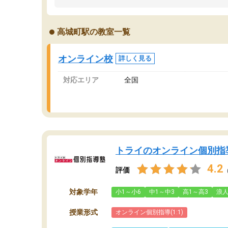
うちの子は、初回面談の講師の方で決定しまし
は
た。
内
出
高城町駅の教室一覧
オンラインツールを使用した単語帳の共有があ
な
り宿題もそちらで出される形でした。
ま
2ヶ月で担当講師の方がお辞めになると言う事で
が
オンライン校
詳しく見る
講師変更の申し出があり、あまりに短期での変
更だった為、塾に通う事にして退会しました。
対応エリア
全国
遅れも取り戻せ、授業内容や講師の方は良かっ
たと思います。
トライのオンライン個別指
4.2
評価
対象学年
小1～小6
中1～中3
高1～高3
浪
授業形式
オンライン個別指導(1:1)