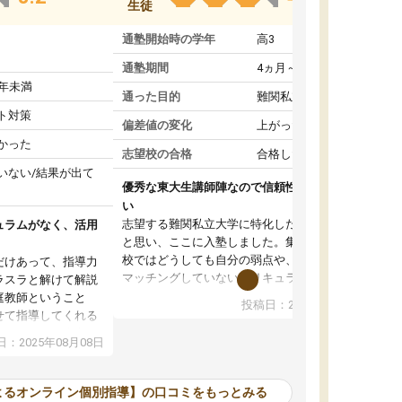
生徒
通塾開始時の学年
高3
通塾期間
4ヵ月～1年未満
1年未満
通った目的
難関私立受験対策
ト対策
偏差値の変化
上がった
かった
志望校の合格
合格した
いない/結果が出て
優秀な東大生講師陣なので信頼性や安心感が高
い
志望する難関私立大学に特化した準備をしたい
ュラムがなく、活用
と思い、ここに入塾しました。集団指導の予備
校ではどうしても自分の弱点や、志望校対策に
だけあって、指導力
マッチングしていないカリキュラムに不安を感
ラスラと解けて解説
じたからです。
庭教師ということ
投稿日：2024年02月19日
また受験のノウハウを蓄積している優秀な東大
せて指導してくれる
生講師陣をそろえていることや、完全オンライ
ラムがない。当方
：2025年08月08日
ン制というのも、ここを選んだ重要なポイント
るため、学校の教科
です。実際に入塾してみると、きめ細かいマン
な形で活用をさせて
ツーマン指導によって、自分の志望校にふさわ
間を使って進められる
よるオンライン個別指導】の口コミをもっとみる