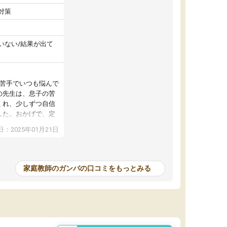
対策
いない/結果が出て
が苦手でいつも悩んで
の先生は、息子の苦
くれ、少しずつ自信
した。おかげで、定
アップし、本人もと
：2025年01月21日
家庭教師のガンバの口コミをもっとみる