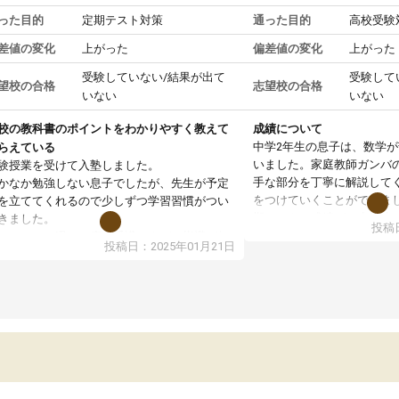
った目的
定期テスト対策
通った目的
高校受験
差値の変化
上がった
偏差値の変化
上がった
受験していない/結果が出て
受験して
望校の合格
志望校の合格
いない
いない
校の教科書のポイントをわかりやすく教えて
成績について
中学2年生の息子は、数学
らえている
いました。家庭教師ガンバ
験授業を受けて入塾しました。
手な部分を丁寧に解説して
かなか勉強しない息子でしたが、先生が予定
をつけていくことができま
を立ててくれるので少しずつ学習習慣がつい
期テストの成績が10点以上
きました。
投稿日
ても喜んでいます。
ンラインで週に一度の受講ですが、指導が無
投稿日：2025年01月21日
日も予定表に基づいて勉強したり、LINEでわ
らないところを質問できるのでとても助かっ
います。