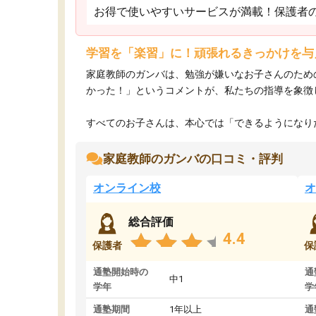
お得で使いやすいサービスが満載！保護者
学習を「楽習」に！頑張れるきっかけを与
家庭教師のガンバは、勉強が嫌いなお子さんのため
かった！」というコメントが、私たちの指導を象徴
すべてのお子さんは、本心では「できるようになりた
家庭教師のガンバの口コミ・評判
オンライン校
オ
総合評価
4.4
保護者
保
通塾開始時の
通
中1
学年
学
通塾期間
1年以上
通