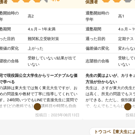
護者
保護者
塾開始時の
通塾開始時の
高2
高1
年
学年
塾期間
4ヵ月～1年未満
通塾期間
4ヵ月～
った目的
難関私立受験対策
通った目的
定期テス
差値の変化
上がった
偏差値の変化
変わらな
受験していない/結果が出て
受験して
望校の合格
志望校の合格
いない
いない
宅で現役国公立大学生からリーズナブルな価
先生の質はよいが、カリキ
で学べる
方法が分からない
の講師は東大生では無く東北大生ですが、お
先生は、さすが東大の先生
めの問題集や教材で丁寧に指導してくれてい
は高く、所見の問題でもス
す。24時間いつでもLINEで直接先生に質問で
ができる。ただし、個別家
ます(どの教科でも)。受講科目や時間も自由
で、なんでもこちらに合わ
決めれるので、個人に合った勉強ができると
のだが、具体的なカリキュ
投稿日：2025年08月13日
投稿日
います。カリキュラム相談みたいなのがあり
は、授業の先取り学習をす
有料)、受験までにどんなことをどんなスケジ
書を一緒に進めていくよう
ールでやっていくか相談したのですが、それ
いただいたが、1時間の時
トウコベ【東大生に