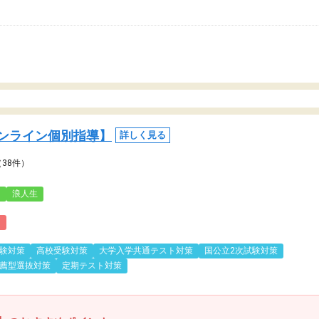
ンライン個別指導】
詳しく見る
（38件）
3
浪人生
)
験対策
高校受験対策
大学入学共通テスト対策
国公立2次試験対策
薦型選抜対策
定期テスト対策