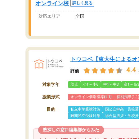
オンライン校
詳しく見る
対応エリア
全国
トウコベ【東大生によるオ
4.4
評価
対象学年
幼児
小1～小6
中1～中3
高1～高
授業形式
オンライン個別指導(1:1)
個別指導(1:1
目的
私立中学受験対策
国公立中高一貫校受
難関私立受験対策
総合型選抜・学校推
塾探しの窓口編集部からみた