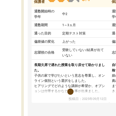
保護者
保
通塾開始時の
通
中2
学年
学
通塾期間
1～3ヵ月
通
通った目的
定期テスト対策
通
偏差値の変化
上がった
偏
受験していない/結果が出て
志望校の合格
志
いない
長期欠席で遅れた授業を取り戻せて助かりまし
自
た。
格
子供の家で学びたいという意志を尊重し、オン
娘
ライン個別という選択をしました。
薦
ヒアリングでどのような講師が希望か、オプシ
ま
ョンは付帯するかなど選ぶ事が出来ました。
き
講師とのマッチング後講師との初回ミーティン
に
投稿日：2025年09月12日
グを行い、その講師で良いか他の講師を希望す
思
るか子供との相性も見てから講師を決定する事
(
ができます。
ュ