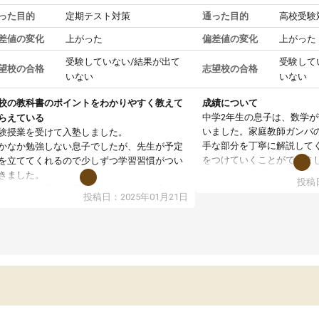
った目的
定期テスト対策
通った目的
高校受験
差値の変化
上がった
偏差値の変化
上がった
受験していない/結果が出て
受験して
望校の合格
志望校の合格
いない
いない
校の教科書のポイントをわかりやすく教えて
成績について
中学2年生の息子は、数学
らえている
いました。家庭教師ガンバ
験授業を受けて入塾しました。
手な部分を丁寧に解説して
かなか勉強しない息子でしたが、先生が予定
をつけていくことができま
を立ててくれるので少しずつ学習習慣がつい
期テストの成績が10点以上
きました。
投稿日
ても喜んでいます。
ンラインで週に一度の受講ですが、指導が無
投稿日：2025年01月21日
日も予定表に基づいて勉強したり、LINEでわ
らないところを質問できるのでとても助かっ
います。