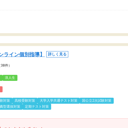
ンライン個別指導】
詳しく見る
（38件）
3
浪人生
)
験対策
高校受験対策
大学入学共通テスト対策
国公立2次試験対策
薦型選抜対策
定期テスト対策