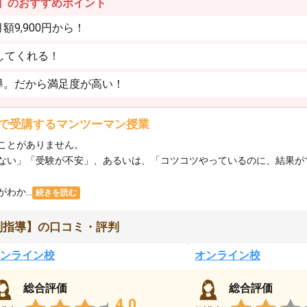
】のおすすめポイント
9,900円から！
してくれる！
導。だから満足度が高い！
で受講するマンツーマン授業
ことがありません。
ない」「受験が不安」、あるいは、「コツコツやっているのに、結果が
か...
続きを読む
別指導】の口コミ・評判
ンライン校
オンライン校
総合評価
総合評価
4.0