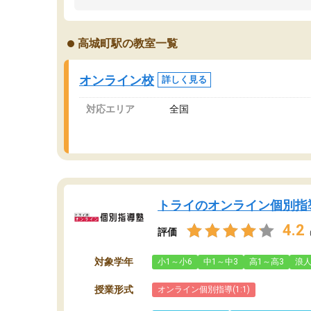
うちの子は、初回面談の講師の方で決定しまし
は
た。
内
出
高城町駅の教室一覧
オンラインツールを使用した単語帳の共有があ
な
り宿題もそちらで出される形でした。
ま
2ヶ月で担当講師の方がお辞めになると言う事で
が
オンライン校
詳しく見る
講師変更の申し出があり、あまりに短期での変
更だった為、塾に通う事にして退会しました。
対応エリア
全国
遅れも取り戻せ、授業内容や講師の方は良かっ
たと思います。
トライのオンライン個別指
4.2
評価
対象学年
小1～小6
中1～中3
高1～高3
浪
授業形式
オンライン個別指導(1:1)