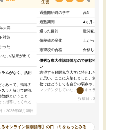
生徒
通塾開始時の学年
高3
通塾期間
4ヵ月～1年未満
1年未満
通った目的
難関私立受験対策
ト対策
偏差値の変化
上がった
かった
志望校の合格
合格した
いない/結果が出て
優秀な東大生講師陣なので信頼性や安心感が高
い
志望する難関私立大学に特化した準備をしたい
ュラムがなく、活用
と思い、ここに入塾しました。集団指導の予備
校ではどうしても自分の弱点や、志望校対策に
だけあって、指導力
マッチングしていないカリキュラムに不安を感
ラスラと解けて解説
じたからです。
庭教師ということ
投稿日：2024年02月19日
また受験のノウハウを蓄積している優秀な東大
せて指導してくれる
生講師陣をそろえていることや、完全オンライ
ラムがない。当方
：2025年08月08日
ン制というのも、ここを選んだ重要なポイント
るため、学校の教科
です。実際に入塾してみると、きめ細かいマン
な形で活用をさせて
ツーマン指導によって、自分の志望校にふさわ
間を使って進められる
よるオンライン個別指導】の口コミをもっとみる