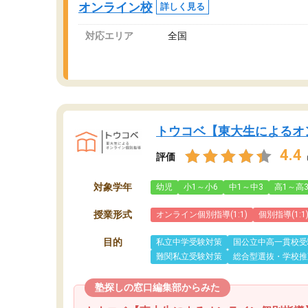
オンライン校
詳しく見る
対応エリア
全国
トウコベ【東大生によるオ
4.4
評価
対象学年
幼児
小1～小6
中1～中3
高1～高
授業形式
オンライン個別指導(1:1)
個別指導(1:1
目的
私立中学受験対策
国公立中高一貫校受
難関私立受験対策
総合型選抜・学校推
塾探しの窓口編集部からみた