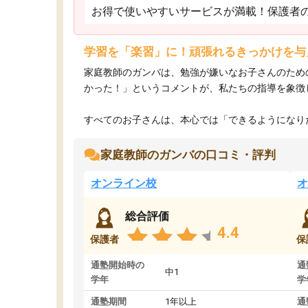
お得で使いやすいサービスが満載！保護者
学習を「楽習」に！頑張れるきっかけを与
家庭教師のガンバは、勉強が嫌いなお子さんのため
かった！」というコメントが、私たちの指導を象徴
すべてのお子さんは、本心では「できるようになりた
家庭教師のガンバの口コミ・評判
オンライン校
オ
総合評価
4.4
保護者
保
通塾開始時の
通
中1
学年
学
通塾期間
1年以上
通