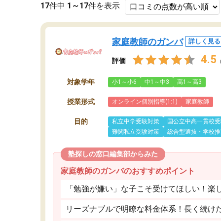
17
件中
1～17
件を表示
家庭教師のガンバ
詳しく見る
4.5
評価
対象学年
小1～小6
中1～中3
高1～高3
授業形式
オンライン個別指導(1:1)
家庭教師
目的
私立中学受験対策
国公立中高一貫校受
難関私立受験対策
総合型選抜・学校推
塾探しの窓口編集部からみた
家庭教師のガンバのおすすめポイント
「勉強が嫌い」な子こそ受けてほしい！楽
リーズナブルで明瞭な料金体系！長く続け