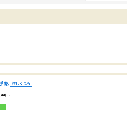
いまいち期待したものではなくふわっとした
範囲は限られており、それ
容でした。それでも明らかに本人のやる気も
進めて良いように思った。
ましたし、苦手科目が楽しくなってきたよう
りに高いため、有意義な利
ので、トウコベにお願いして良かったと思い
たが、大学生の先生からは
す。講師も合わなければチェンジできます
なく、上手い活用の仕方が
、娘は3科目ともずっと同じ先生です。
とした。学校の授業につい
いのかも。
導塾
詳しく見る
（44件）
人生