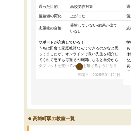
通った目的
高校受験対策
通
偏差値の変化
上がった
偏
受験していない/結果が出て
志望校の合格
志
いない
サポートが充実している！
学
うちは田舎で家庭教師なんてできるのかなと思
も
ってましたが、オンラインで良い先生を紹介し
体
てくれて息子も毎週その時間になると自分から
な
タブレットを開いてzoomを繋げるようになり
表
ました！5科目なんでもOKなのもとても気に入
て
投稿日：2025年01月21日
っています
オ
成績もだいぶ下の方でしたが、通い始めて1年ほ
い
どだった今では平均点以上の科目が増えてきま
か
した！あと1年受験まであるので無料の週末教室
て
を使用しながら頑張って欲しいと思います！
高城町駅の教室一覧