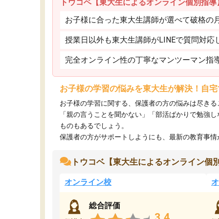
トウコベ【東大生によるオンライン個別指導
お子様に合った東大生講師が選べて破格の月額
授業日以外も東大生講師がLINEで質問対応
完全オンライン性の丁寧なマンツーマン指
お子様の学習の悩みを東大生が解決！自宅
お子様の学習に関する、保護者の方の悩みは尽きる
「親の言うことを聞かない」「部活ばかりで勉強し
ものもあるでしょう。
保護者の方がサポートしようにも、最新の教育事情がわ
トウコベ【東大生によるオンライン個
オンライン校
オ
総合評価
3.4