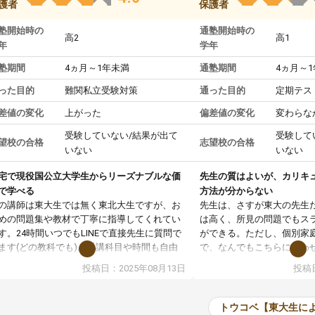
護者
保護者
塾開始時の
通塾開始時の
高2
高1
年
学年
塾期間
4ヵ月～1年未満
通塾期間
4ヵ月～
った目的
難関私立受験対策
通った目的
定期テス
差値の変化
上がった
偏差値の変化
変わらな
受験していない/結果が出て
受験して
望校の合格
志望校の合格
いない
いない
宅で現役国公立大学生からリーズナブルな価
先生の質はよいが、カリキ
で学べる
方法が分からない
の講師は東大生では無く東北大生ですが、お
先生は、さすが東大の先生
めの問題集や教材で丁寧に指導してくれてい
は高く、所見の問題でもス
す。24時間いつでもLINEで直接先生に質問で
ができる。ただし、個別家
ます(どの教科でも)。受講科目や時間も自由
で、なんでもこちらに合わ
決めれるので、個人に合った勉強ができると
のだが、具体的なカリキュ
投稿日：2025年08月13日
投稿日
います。カリキュラム相談みたいなのがあり
は、授業の先取り学習をす
有料)、受験までにどんなことをどんなスケジ
書を一緒に進めていくよう
ールでやっていくか相談したのですが、それ
いただいたが、1時間の時
トウコベ【東大生に