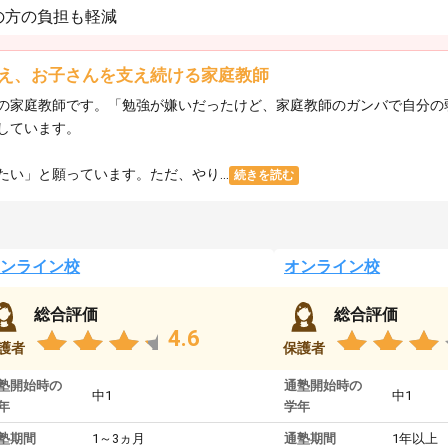
の方の負担も軽減
え、お子さんを支え続ける家庭教師
の家庭教師です。「勉強が嫌いだったけど、家庭教師のガンバで自分の
しています。
い」と願っています。ただ、やり...
続きを読む
ンライン校
オンライン校
総合評価
総合評価
4.6
護者
保護者
塾開始時の
通塾開始時の
中1
中1
年
学年
塾期間
1～3ヵ月
通塾期間
1年以上