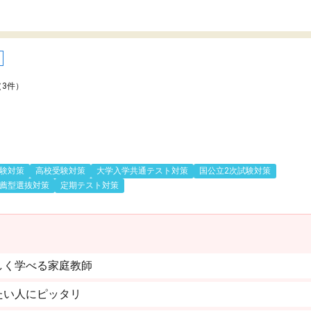
（3件）
験対策
高校受験対策
大学入学共通テスト対策
国公立2次試験対策
薦型選抜対策
定期テスト対策
しく学べる家庭教師
たい人にピッタリ