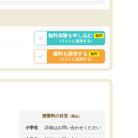
しいオリジナルのカリキュラムを提案してくれ
であれば自学自習で
ました。
1時間の代金がそれな
また24時間いつでもLINEで講師に相談できるの
用の仕方をしたかっ
で、深夜に家で勉強していて疑問や不安が生じ
これといった提案も
ても、直ぐに解消できたのは、大きなメリット
分からず辞めること
と感じました。
ていけない子にはい
無料体験を申し込む
無料
（リストに追加する）
資料を請求する
無料
（リストに追加する）
授業料の目安
（税込）
小学生
詳細はお問い合わせください