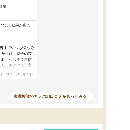
対策
いない/結果が出て
が苦手でいつも悩んで
の先生は、息子の苦
くれ、少しずつ自信
した。おかげで、定
アップし、本人もと
：2025年01月21日
家庭教師のガンバの口コミをもっとみる