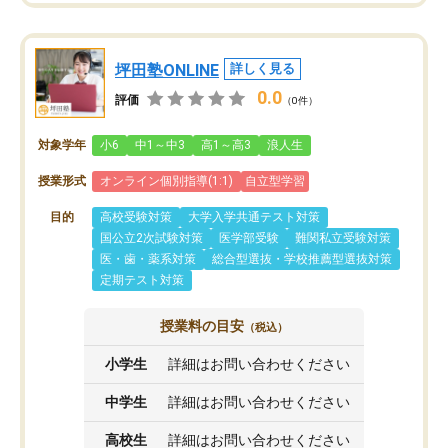
坪田塾ONLINE
詳しく見る
0.0
評価
（0件）
対象学年
小6
中1～中3
高1～高3
浪人生
授業形式
オンライン個別指導(1:1)
自立型学習
目的
高校受験対策
大学入学共通テスト対策
国公立2次試験対策
医学部受験
難関私立受験対策
医・歯・薬系対策
総合型選抜・学校推薦型選抜対策
定期テスト対策
授業料の目安
（税込）
小学生
詳細はお問い合わせください
中学生
詳細はお問い合わせください
高校生
詳細はお問い合わせください