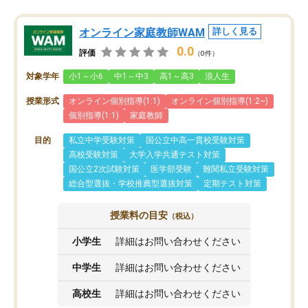
オンライン家庭教師WAM
詳しく見る
0.0
評価
（0件）
対象学年
小1～小6
中1～中3
高1～高3
浪人生
授業形式
オンライン個別指導(1:1)
オンライン個別指導(1:2~)
個別指導(1:1)
家庭教師
目的
私立中学受験対策
国公立中高一貫校受験対策
高校受験対策
大学入学共通テスト対策
国公立2次試験対策
医学部受験
難関私立受験対策
総合型選抜・学校推薦型選抜対策
定期テスト対策
授業料の目安
（税込）
小学生
詳細はお問い合わせください
中学生
詳細はお問い合わせください
高校生
詳細はお問い合わせください