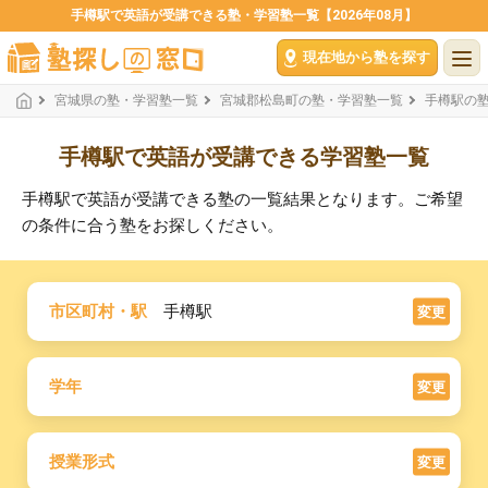
手樽駅で英語が受講できる塾・学習塾一覧【2026年08月】
現在地から塾を探す
宮城県の塾・学習塾一覧
宮城郡松島町の塾・学習塾一覧
手樽駅の
手樽駅で英語が受講できる学習塾一覧
手樽駅で英語が受講できる塾の一覧結果となります。ご希望
の条件に合う塾をお探しください。
市区町村・駅
手樽駅
変更
学年
変更
授業形式
変更