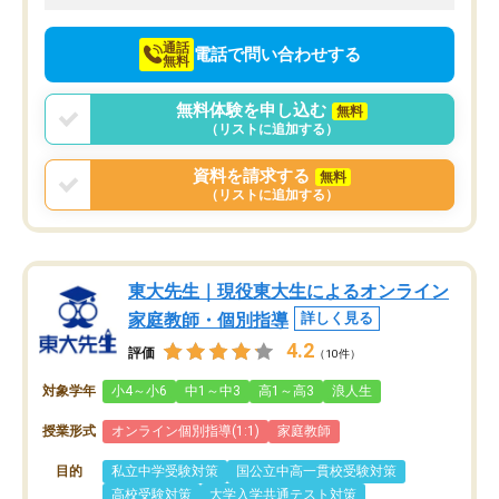
向けて頑張っています。
通話
電話で問い合わせする
無料
無料体験を申し込む
無料
（リストに追加する）
資料を請求する
無料
（リストに追加する）
東大先生｜現役東大生によるオンライン
家庭教師・個別指導
詳しく見る
4.2
評価
（10件）
対象学年
小4～小6
中1～中3
高1～高3
浪人生
授業形式
オンライン個別指導(1:1)
家庭教師
目的
私立中学受験対策
国公立中高一貫校受験対策
高校受験対策
大学入学共通テスト対策