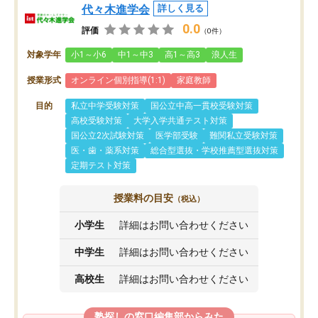
代々木進学会
詳しく見る
0.0
評価
（0件）
対象学年
小1～小6
中1～中3
高1～高3
浪人生
授業形式
オンライン個別指導(1:1)
家庭教師
目的
私立中学受験対策
国公立中高一貫校受験対策
高校受験対策
大学入学共通テスト対策
国公立2次試験対策
医学部受験
難関私立受験対策
医・歯・薬系対策
総合型選抜・学校推薦型選抜対策
定期テスト対策
授業料の目安
（税込）
小学生
詳細はお問い合わせください
中学生
詳細はお問い合わせください
高校生
詳細はお問い合わせください
塾探しの窓口編集部からみた