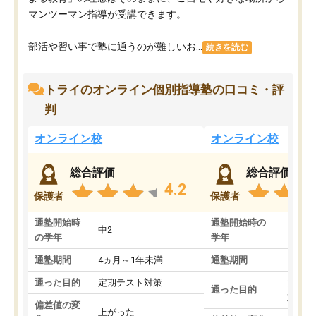
マンツーマン指導が受講できます。
部活や習い事で塾に通うのが難しいお...
続きを読む
トライのオンライン個別指導塾の口コミ・評
判
オンライン校
オンライン校
総合評価
総合評価
4.2
保護者
保護者
通塾開始時
通塾開始時の
中2
高3
の学年
学年
通塾期間
4ヵ月～1年未満
通塾期間
1～3
通った目的
定期テスト対策
大学入
通った目的
対策
偏差値の変
上がった