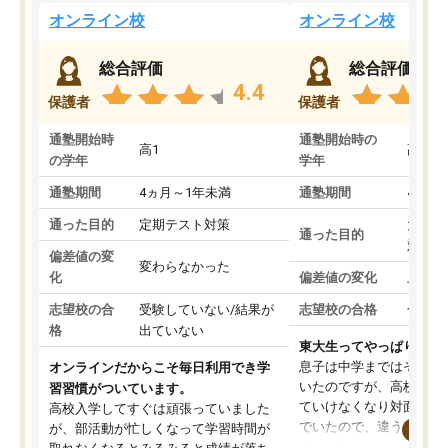
オンライン校
オンライン校
総合評価
総合評価
4.4
保護者
保護者
通塾開始時
通塾開始時の
高1
高3
の学年
学年
通塾期間
4ヵ月～1年未満
通塾期間
4ヵ月
通った目的
定期テスト対策
大学入
通った目的
対策
偏差値の変
変わらなかった
化
偏差値の変化
上がっ
志望校の合
受験していない/結果が
志望校の合格
合格し
格
出ていない
東大生ってやっぱりすご
息子は中学まではそこそ
オンラインだからこそ毎日利用でき学
いたのですが、高校に入
習習慣がついています。
ていけなくなり対面の塾
高校入学してすぐは頑張っていました
でいたので、違うアプロ
が、部活動が忙しくなって学習時間が
考えて入りました。地元