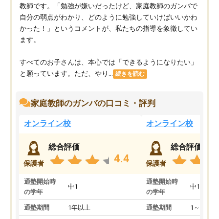
教師です。「勉強が嫌いだったけど、家庭教師のガンバで
自分の弱点がわかり、どのように勉強していけばいいかわ
かった！」というコメントが、私たちの指導を象徴してい
ます。
すべてのお子さんは、本心では「できるようになりたい」
と願っています。ただ、やり...
続きを読む
家庭教師のガンバの口コミ・評判
オンライン校
オンライン校
総合評価
総合評価
4.4
保護者
保護者
通塾開始時
通塾開始時
中1
中1
の学年
の学年
通塾期間
1年以上
通塾期間
1～3ヵ月