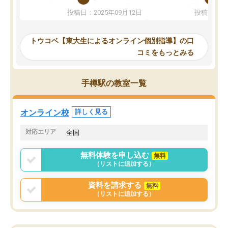
か、オプションは付帯するかなど選ぶ
教科でも)。受講科目や
投稿日：2025年09月12日
投稿日：20
事が出来ました。
めれるので、個人に合っ
講師とのマッチング後講師との初回ミ
ると思います。カリキュ
ーティングを行い、その講師で良いか
いなのがあり(有料)、受
トウコベ【東大生によるオンライン個別指導】の口
他の講師を希望するか子供との相性も
ことをどんなスケジュー
コミをもっとみる
見てから講師を決定する事ができま
くか相談したのですが、
す。
ち期待したものではなく
うちの子は、初回面談の講師の方で決
内容でした。それでも明
手樽駅の教室一覧
定しました。
やる気も出ましたし、苦
くなってきたようなので
オンラインツールを使用した単語帳の
お願いして良かったと思
オンライン校
詳しく見る
共有があり宿題もそちらで出される形
も合わなければチェンジ
でした。
娘は3科目ともずっと同
対応エリア
全国
2ヶ月で担当講師の方がお辞めになると
言う事で講師変更の申し出があり、あ
無料体験を申し込む
無料
まりに短期での変更だった為、塾に通
（リストに追加する）
う事にして退会しました。遅れも取り
戻せ、授業内容や講師の方は良かった
資料を請求する
無料
と思います。
（リストに追加する）