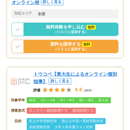
オンライン校
詳しく見る
対応エリア
全国
無料体験を申し込む
無料
（リストに追加する）
資料を請求する
無料
（リストに追加する）
トウコベ【東大生によるオンライン個別
指導】
詳しく見る
4.4
評価
（38件）
対象学年
幼児
小1～小6
中1～中3
高1～高3
浪人生
授業形式
オンライン個別指導(1:1)
個別指導(1:1)
目的
私立中学受験対策
国公立中高一貫校受験対策
高校受験対策
大学入学共通テスト対策