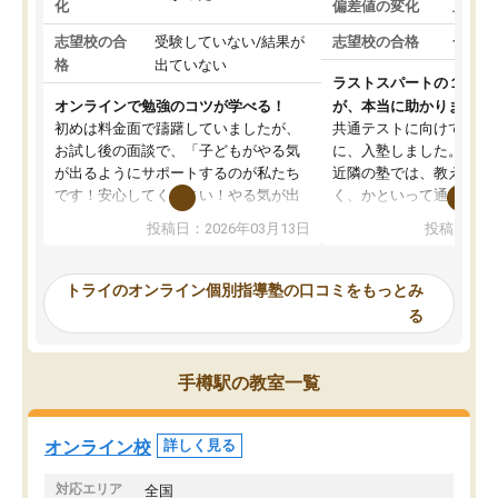
化
偏差値の変化
上がっ
志望校の合
受験していない/結果が
志望校の合格
合格し
格
出ていない
ラストスパートの１か月
オンラインで勉強のコツが学べる！
が、本当に助かりました
初めは料金面で躊躇していましたが、
共通テストに向けての追
お試し後の面談で、「子どもがやる気
に、入塾しました。田舎
が出るようにサポートするのが私たち
近隣の塾では、教えても
です！安心してください！やる気が出
く、かといって通うには
ないのは私たち講師の責任です」と言
が、トライならオンライ
投稿日：2026年03月13日
投稿日：20
ってくださり、確かに！と考えて、思
可能なので本当に助かり
い切って入塾しました。英語が苦手だ
テストの内容重視でした
ったんですが、学生の先生から学ぶこ
らないところをピンポイ
トライのオンライン個別指導塾の口コミをもっとみ
とで、勉強のコツみたいなものをつか
頂いて、とてもわかりや
る
み、徐々に成績が上がったらいいなと
していました。一生を左
思っていました。何が今足りないのか
スト、多少お金がかかっ
を的確に指導いただき、子どももびっ
思い切って入塾してよか
手樽駅の教室一覧
くりするほど楽しんでやる気を持って
塾を受けています。狙い通り、少しず
つ成績も上がり、苦手意識も無くなっ
オンライン校
詳しく見る
てきたので、さらに苦手な数学も追加
でお願いしました。来年の高校受験に
対応エリア
全国