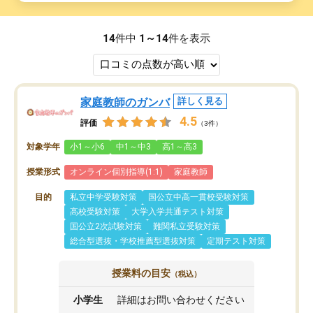
14
件中
1～14
件を表示
家庭教師のガンバ
詳しく見る
4.5
評価
（3件）
対象学年
小1～小6
中1～中3
高1～高3
授業形式
オンライン個別指導(1:1)
家庭教師
目的
私立中学受験対策
国公立中高一貫校受験対策
高校受験対策
大学入学共通テスト対策
国公立2次試験対策
難関私立受験対策
総合型選抜・学校推薦型選抜対策
定期テスト対策
授業料の目安
（税込）
小学生
詳細はお問い合わせください