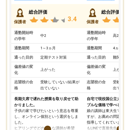
総合評価
総合評価
3.4
保護者
保護者
通塾開始時
通塾開始時
中2
高2
の学年
の学年
通塾期間
1～3ヵ月
通塾期間
4ヵ月～1
通った目的
定期テスト対策
通った目的
難関私立
偏差値の変
偏差値の変
上がった
上がった
化
化
志望校の合
受験していない/結果が
志望校の合
受験して
格
出ていない
格
出ていな
長期欠席で遅れた授業を取り戻せて助
自宅で現役国公立大学生
かりました。
ブルな価格で学べる
子供の家で学びたいという意志を尊重
娘の講師は東大生では無
し、オンライン個別という選択をしま
すが、お薦めの問題集や
した。
指導してくれています。2
ヒアリングでどのような講師が希望
もLINEで直接先生に質問