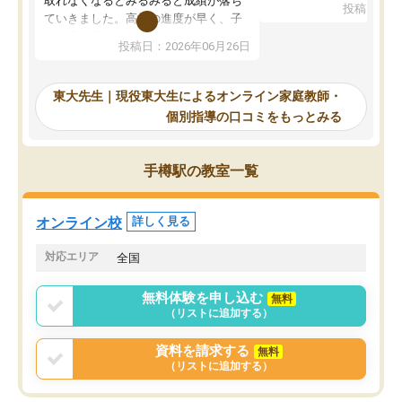
取れなくなるとみるみると成績が落ち
投稿日：20
で、当初は模試でD判定
ていきました。高校の進度が早く、子
していたのですが、やは
供も家に帰って勉強の話すると嫌な反
投稿日：2026年06月26日
験勉強に詳しく、先生か
応を示します。東大先生にお願いして
受け合格できました。ま
からは効率的な計画を先生が立ててく
自習室が毎日使えていつ
れるので、親としても安心です。毎日
東大先生｜現役東大生によるオンライン家庭教師・
るのが心強かったようで
使える自習室とかもあり、わからない
個別指導の口コミをもっとみる
謝です。
ところがあれば先生が回答してくれる
のも重宝しています。
手樽駅の教室一覧
オンライン校
詳しく見る
対応エリア
全国
無料体験を申し込む
無料
（リストに追加する）
資料を請求する
無料
（リストに追加する）