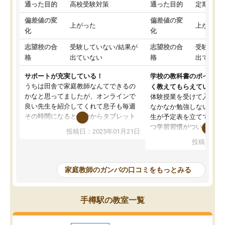
通った目的
高校受験対策
通った目的
定期テス
偏差値の変
偏差値の変
上がった
上がった
化
化
志望校の合
受験していない/結果が
志望校の合
受験して
格
出ていない
格
出ていな
サポートが充実している！
学校の教科書のポイント
うちは田舎で家庭教師なんてできるの
く教えてもらえている
かなと思ってましたが、オンラインで
体験授業を受けて入塾し
良い先生を紹介してくれて息子も毎週
なかなか勉強しない息子
その時間になると自分からタブレット
生が予定表を立ててくれ
を開いてzoomを繋げるようになりまし
つ学習習慣がついてきま
投稿日：2025年01月21日
た！5科目なんでもOKなのもとても気
オンラインで週に一度の
投稿日：20
に入っています
指導が無い日も予定表に
成績もだいぶ下の方でしたが、通い始
したり、LINEでわから
めて1年ほどだった今では平均点以上の
問できるのでとても助か
家庭教師のガンバの口コミをもっとみる
科目が増えてきました！あと1年受験ま
であるので無料の週末教室を使用しな
がら頑張って欲しいと思います！
手樽駅の教室一覧