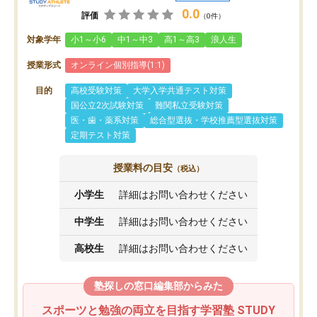
0.0
評価
（0件）
対象学年
小1～小6
中1～中3
高1～高3
浪人生
授業形式
オンライン個別指導(1:1)
目的
高校受験対策
大学入学共通テスト対策
国公立2次試験対策
難関私立受験対策
医・歯・薬系対策
総合型選抜・学校推薦型選抜対策
定期テスト対策
授業料の目安
（税込）
小学生
詳細はお問い合わせください
中学生
詳細はお問い合わせください
高校生
詳細はお問い合わせください
塾探しの窓口編集部からみた
スポーツと勉強の両立を目指す学習塾 STUDY