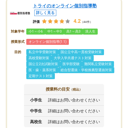
トライのオンライン個別指導塾
詳しく見る
4.2
評価
（44件）
対象学年
小1～小6
中1～中3
高1～高3
浪人生
授業形式
オンライン個別指導(1:1)
目的
私立中学受験対策
国公立中高一貫校受験対策
高校受験対策
大学入学共通テスト対策
国公立2次試験対策
医学部受験
難関私立受験対策
医・歯・薬系対策
総合型選抜・学校推薦型選抜対策
定期テスト対策
授業料の目安
（税込）
小学生
詳細はお問い合わせください
中学生
詳細はお問い合わせください
高校生
詳細はお問い合わせください