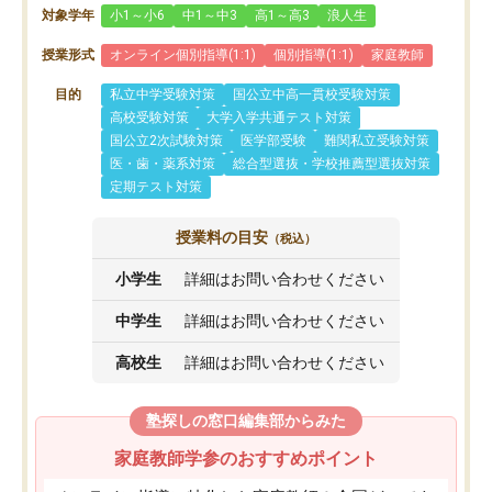
対象学年
小1～小6
中1～中3
高1～高3
浪人生
授業形式
オンライン個別指導(1:1)
個別指導(1:1)
家庭教師
目的
私立中学受験対策
国公立中高一貫校受験対策
高校受験対策
大学入学共通テスト対策
国公立2次試験対策
医学部受験
難関私立受験対策
医・歯・薬系対策
総合型選抜・学校推薦型選抜対策
定期テスト対策
授業料の目安
（税込）
小学生
詳細はお問い合わせください
中学生
詳細はお問い合わせください
高校生
詳細はお問い合わせください
塾探しの窓口編集部からみた
家庭教師学参のおすすめポイント