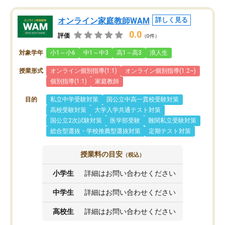
オンライン家庭教師WAM
詳しく見る
0.0
評価
（0件）
対象学年
小1～小6
中1～中3
高1～高3
浪人生
授業形式
オンライン個別指導(1:1)
オンライン個別指導(1:2~)
個別指導(1:1)
家庭教師
目的
私立中学受験対策
国公立中高一貫校受験対策
高校受験対策
大学入学共通テスト対策
国公立2次試験対策
医学部受験
難関私立受験対策
総合型選抜・学校推薦型選抜対策
定期テスト対策
授業料の目安
（税込）
小学生
詳細はお問い合わせください
中学生
詳細はお問い合わせください
高校生
詳細はお問い合わせください