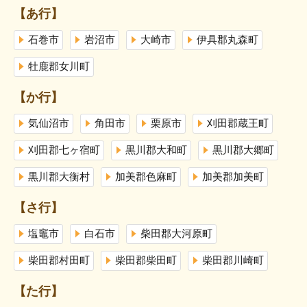
【あ行】
石巻市
岩沼市
大崎市
伊具郡丸森町
牡鹿郡女川町
【か行】
気仙沼市
角田市
栗原市
刈田郡蔵王町
刈田郡七ヶ宿町
黒川郡大和町
黒川郡大郷町
黒川郡大衡村
加美郡色麻町
加美郡加美町
【さ行】
塩竈市
白石市
柴田郡大河原町
柴田郡村田町
柴田郡柴田町
柴田郡川崎町
【た行】