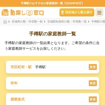
手樽駅のおすすめの家庭教師一覧【2026年08月】
現在地から塾を探す
宮城県の塾・学習塾一覧
宮城郡松島町の塾・学習塾一覧
手樽駅の
手樽駅の家庭教師一覧
手樽駅の家庭教師の一覧結果となります。ご希望の条件に合
う家庭教師サービスをお探しください。
市区町村・駅
手樽駅
変更
学年
変更
授業形式
変更