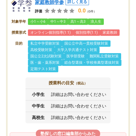
家庭教師学参
詳しく見る
0.0
評価
（0件）
対象学年
小1～小6
中1～中3
高1～高3
浪人生
授業形式
オンライン個別指導(1:1)
個別指導(1:1)
家庭教師
目的
私立中学受験対策
国公立中高一貫校受験対策
高校受験対策
大学入学共通テスト対策
国公立2次試験対策
医学部受験
難関私立受験対策
医・歯・薬系対策
総合型選抜・学校推薦型選抜対策
定期テスト対策
授業料の目安
（税込）
小学生
詳細はお問い合わせください
中学生
詳細はお問い合わせください
高校生
詳細はお問い合わせください
塾探しの窓口編集部からみた