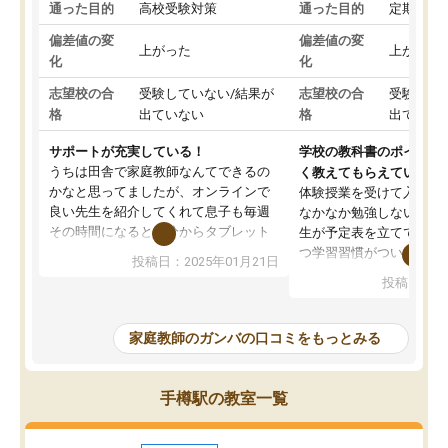
通った目的
高校受験対策
通った目的
定期テス
偏差値の変
偏差値の変
上がった
上がった
化
化
志望校の合
受験していない/結果が
志望校の合
受験して
格
出ていない
格
出ていな
サポートが充実している！
学校の教科書のポイント
うちは田舎で家庭教師なんてできるの
く教えてもらえている
かなと思ってましたが、オンラインで
体験授業を受けて入塾し
良い先生を紹介してくれて息子も毎週
なかなか勉強しない息子
その時間になると自分からタブレット
生が予定表を立ててくれ
を開いてzoomを繋げるようになりまし
つ学習習慣がついてきま
投稿日：2025年01月21日
た！5科目なんでもOKなのもとても気
オンラインで週に一度の
投稿日：20
に入っています
指導が無い日も予定表に
成績もだいぶ下の方でしたが、通い始
したり、LINEでわから
めて1年ほどだった今では平均点以上の
問できるのでとても助か
家庭教師のガンバの口コミをもっとみる
科目が増えてきました！あと1年受験ま
であるので無料の週末教室を使用しな
がら頑張って欲しいと思います！
手樽駅の教室一覧