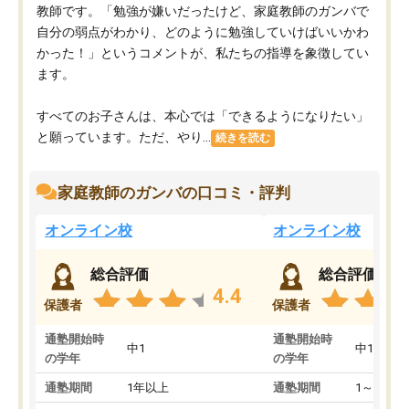
教師です。「勉強が嫌いだったけど、家庭教師のガンバで
自分の弱点がわかり、どのように勉強していけばいいかわ
かった！」というコメントが、私たちの指導を象徴してい
ます。
すべてのお子さんは、本心では「できるようになりたい」
と願っています。ただ、やり...
続きを読む
家庭教師のガンバの口コミ・評判
オンライン校
オンライン校
総合評価
総合評価
4.4
保護者
保護者
通塾開始時
通塾開始時
中1
中1
の学年
の学年
通塾期間
1年以上
通塾期間
1～3ヵ月