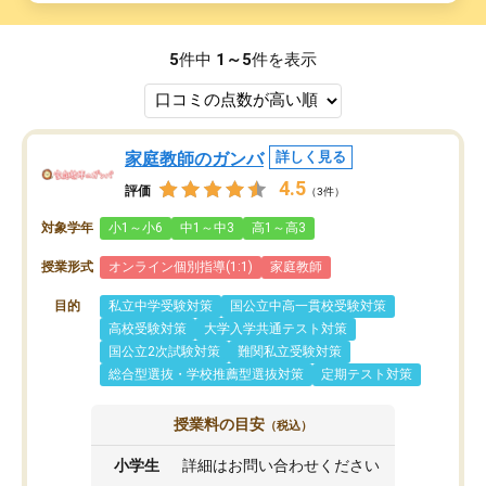
5
件中
1～5
件を表示
家庭教師のガンバ
詳しく見る
4.5
評価
（3件）
対象学年
小1～小6
中1～中3
高1～高3
授業形式
オンライン個別指導(1:1)
家庭教師
目的
私立中学受験対策
国公立中高一貫校受験対策
高校受験対策
大学入学共通テスト対策
国公立2次試験対策
難関私立受験対策
総合型選抜・学校推薦型選抜対策
定期テスト対策
授業料の目安
（税込）
小学生
詳細はお問い合わせください