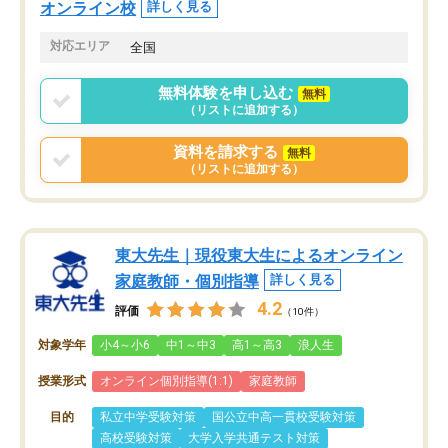
オンライン校
詳しく見る
対応エリア
全国
無料体験を申し込む
無料
（リストに追加する）
資料を請求する
無料
（リストに追加する）
東大先生｜現役東大生によるオンライン
家庭教師・個別指導
詳しく見る
4.2
評価
（10件）
対象学年
小4～小6
中1～中3
高1～高3
浪人生
授業形式
オンライン個別指導(1:1)
家庭教師
目的
私立中学受験対策
国公立中高一貫校受験対策
高校受験対策
大学入学共通テスト対策