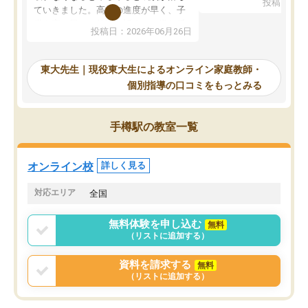
投稿日：20
で、当初は模試でD判定
ていきました。高校の進度が早く、子
していたのですが、やは
供も家に帰って勉強の話すると嫌な反
投稿日：2026年06月26日
験勉強に詳しく、先生か
応を示します。東大先生にお願いして
受け合格できました。ま
からは効率的な計画を先生が立ててく
自習室が毎日使えていつ
れるので、親としても安心です。毎日
東大先生｜現役東大生によるオンライン家庭教師・
るのが心強かったようで
使える自習室とかもあり、わからない
個別指導の口コミをもっとみる
謝です。
ところがあれば先生が回答してくれる
のも重宝しています。
手樽駅の教室一覧
オンライン校
詳しく見る
対応エリア
全国
無料体験を申し込む
無料
（リストに追加する）
資料を請求する
無料
（リストに追加する）