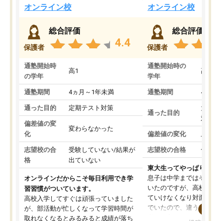
オンライン校
オンライン校
総合評価
総合評価
4.4
保護者
保護者
通塾開始時
通塾開始時の
高1
高3
の学年
学年
通塾期間
4ヵ月～1年未満
通塾期間
4ヵ月
通った目的
定期テスト対策
大学入
通った目的
対策
偏差値の変
変わらなかった
化
偏差値の変化
上がっ
志望校の合
受験していない/結果が
志望校の合格
合格し
格
出ていない
東大生ってやっぱりすご
息子は中学まではそこそ
オンラインだからこそ毎日利用でき学
いたのですが、高校に入
習習慣がついています。
ていけなくなり対面の塾
高校入学してすぐは頑張っていました
でいたので、違うアプロ
が、部活動が忙しくなって学習時間が
考えて入りました。地元
取れなくなるとみるみると成績が落ち