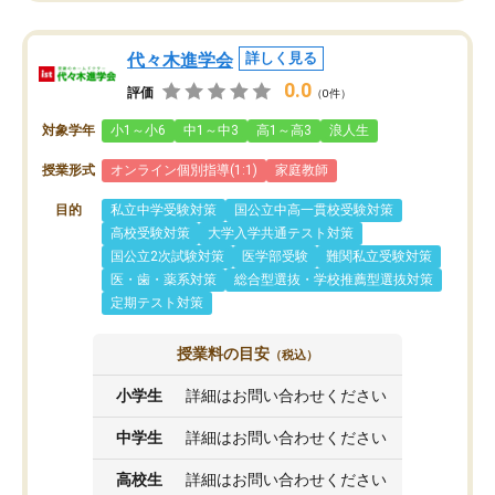
代々木進学会
詳しく見る
0.0
評価
（0件）
対象学年
小1～小6
中1～中3
高1～高3
浪人生
授業形式
オンライン個別指導(1:1)
家庭教師
目的
私立中学受験対策
国公立中高一貫校受験対策
高校受験対策
大学入学共通テスト対策
国公立2次試験対策
医学部受験
難関私立受験対策
医・歯・薬系対策
総合型選抜・学校推薦型選抜対策
定期テスト対策
授業料の目安
（税込）
小学生
詳細はお問い合わせください
中学生
詳細はお問い合わせください
高校生
詳細はお問い合わせください