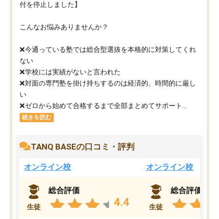
付を停止しました】
こんなお悩みありませんか？
❌今通っている塾では総合型選抜を本格的に対策してくれ
ない
❌学校には実績がないと言われた
❌対面の専門塾を掛け持ちするのは経済的、時間的に厳し
い
❌ゼロから始めて合格するまで全部まとめてサポート...
続きを読む
TANQ BASEの口コミ・評判
オンライン校
オンライン校
総合評価
総合評価
4.4
生徒
生徒