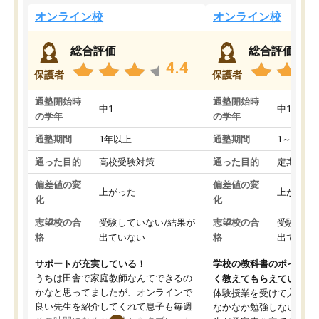
オンライン校
オンライン校
総合評価
総合評価
4.4
保護者
保護者
通塾開始時
通塾開始時
中1
中1
の学年
の学年
通塾期間
1年以上
通塾期間
1～3ヵ月
通った目的
高校受験対策
通った目的
定期テス
偏差値の変
偏差値の変
上がった
上がった
化
化
志望校の合
受験していない/結果が
志望校の合
受験して
格
出ていない
格
出ていな
サポートが充実している！
学校の教科書のポイント
うちは田舎で家庭教師なんてできるの
く教えてもらえている
かなと思ってましたが、オンラインで
体験授業を受けて入塾し
良い先生を紹介してくれて息子も毎週
なかなか勉強しない息子