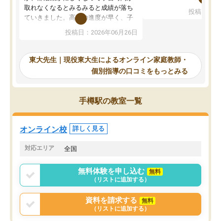
考えて入りました。地元
取れなくなるとみるみると成績が落ち
投稿日：20
で、当初は模試でD判定
ていきました。高校の進度が早く、子
していたのですが、やは
供も家に帰って勉強の話すると嫌な反
投稿日：2026年06月26日
験勉強に詳しく、先生か
応を示します。東大先生にお願いして
受け合格できました。ま
からは効率的な計画を先生が立ててく
自習室が毎日使えていつ
れるので、親としても安心です。毎日
東大先生｜現役東大生によるオンライン家庭教師・
るのが心強かったようで
使える自習室とかもあり、わからない
個別指導の口コミをもっとみる
謝です。
ところがあれば先生が回答してくれる
のも重宝しています。
手樽駅の教室一覧
オンライン校
詳しく見る
対応エリア
全国
無料体験を申し込む
無料
（リストに追加する）
資料を請求する
無料
（リストに追加する）