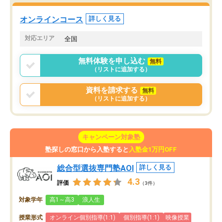
た。自分から学ぶ姿勢を
る勉強」から「目標のための勉強」へ
たい家庭には本当におす
意識が変わったことが、目標校への合
オンラインコース
詳しく見る
思います。
格に繋がったと思います。
対応エリア
全国
無料体験を申し込む
無料
（リストに追加する）
資料を請求する
無料
（リストに追加する）
キャンペーン対象塾
塾探しの窓口から入塾すると
入塾金1万円OFF
総合型選抜専門塾AOI
詳しく見る
4.3
評価
（3件）
対象学年
高1～高3
浪人生
授業形式
オンライン個別指導(1:1)
個別指導(1:1)
映像授業