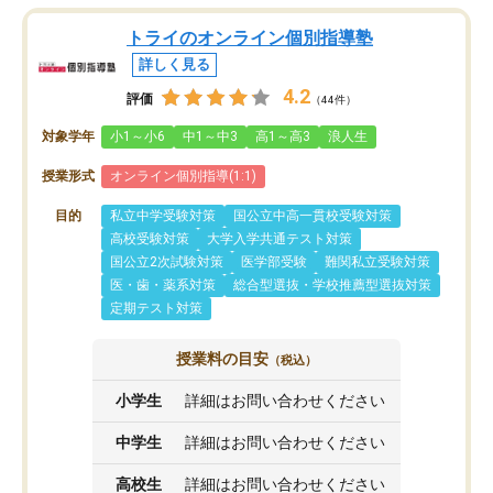
トライのオンライン個別指導塾
詳しく見る
4.2
評価
（44件）
対象学年
小1～小6
中1～中3
高1～高3
浪人生
授業形式
オンライン個別指導(1:1)
目的
私立中学受験対策
国公立中高一貫校受験対策
高校受験対策
大学入学共通テスト対策
国公立2次試験対策
医学部受験
難関私立受験対策
医・歯・薬系対策
総合型選抜・学校推薦型選抜対策
定期テスト対策
授業料の目安
（税込）
小学生
詳細はお問い合わせください
中学生
詳細はお問い合わせください
高校生
詳細はお問い合わせください