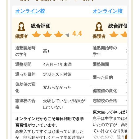
オンライン校
オンライン校
総合評価
総合評価
4.4
保護者
保護者
通塾開始時
通塾開始時の
高1
高3
の学年
学年
通塾期間
4ヵ月～1年未満
通塾期間
4ヵ月
通った目的
定期テスト対策
大学入
通った目的
対策
偏差値の変
変わらなかった
化
偏差値の変化
上がっ
志望校の合
受験していない/結果が
志望校の合格
合格し
格
出ていない
東大生ってやっぱりすご
息子は中学まではそこそ
オンラインだからこそ毎日利用でき学
いたのですが、高校に入
習習慣がついています。
ていけなくなり対面の塾
高校入学してすぐは頑張っていました
でいたので、違うアプロ
が、部活動が忙しくなって学習時間が