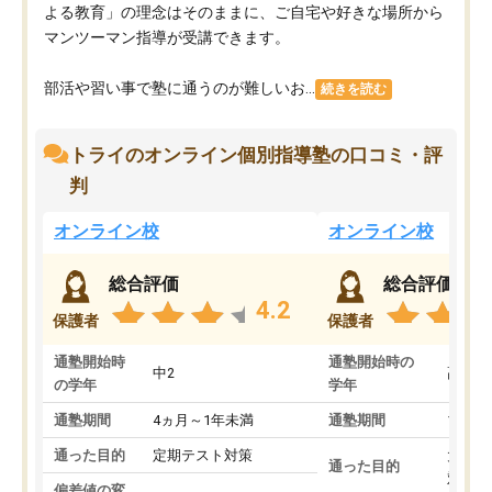
よる教育」の理念はそのままに、ご自宅や好きな場所から
マンツーマン指導が受講できます。
部活や習い事で塾に通うのが難しいお...
続きを読む
トライのオンライン個別指導塾の口コミ・評
判
オンライン校
オンライン校
総合評価
総合評価
4.2
保護者
保護者
通塾開始時
通塾開始時の
中2
高3
の学年
学年
通塾期間
4ヵ月～1年未満
通塾期間
1～3
通った目的
定期テスト対策
大学入
通った目的
対策
偏差値の変