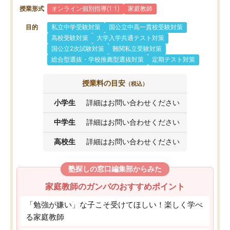
授業形式
オンライン個別指導(1:1)
家庭教師
目的
私立中学受験対策
国公立中高一貫校受験対策
高校受験対策
大学入学共通テスト対策
国公立2次試験対策
難関私立受験対策
総合型選抜・学校推薦型選抜対策
定期テスト対策
授業料の目安
（税込）
小学生
詳細はお問い合わせください
中学生
詳細はお問い合わせください
高校生
詳細はお問い合わせください
塾探しの窓口編集部からみた
家庭教師のガンバのおすすめポイント
「勉強が嫌い」な子こそ受けてほしい！楽しく学べ
る家庭教師