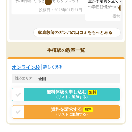
その時間になると自分からタブレット
生が予定表を立ててくれ
を開いてzoomを繋げるようになりまし
つ学習習慣がついてきま
投稿日：2025年01月21日
た！5科目なんでもOKなのもとても気
オンラインで週に一度の
投稿日：20
に入っています
指導が無い日も予定表に
成績もだいぶ下の方でしたが、通い始
したり、LINEでわから
めて1年ほどだった今では平均点以上の
問できるのでとても助か
家庭教師のガンバの口コミをもっとみる
科目が増えてきました！あと1年受験ま
であるので無料の週末教室を使用しな
がら頑張って欲しいと思います！
手樽駅の教室一覧
オンライン校
詳しく見る
対応エリア
全国
無料体験を申し込む
無料
（リストに追加する）
資料を請求する
無料
（リストに追加する）