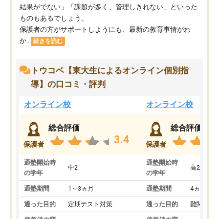
結果がでない」「課題が多く、管理しきれない」といった
ものもあるでしょう。
保護者の方がサポートしようにも、最新の教育事情がわ
か...
続きを読む
トウコベ【東大生によるオンライン個別指
導】の口コミ・評判
オンライン校
オンライン校
総合評価
総合評価
3.4
保護者
保護者
通塾開始時
通塾開始時
中2
高2
の学年
の学年
通塾期間
1～3ヵ月
通塾期間
4ヵ月～1
通った目的
定期テスト対策
通った目的
難関私立