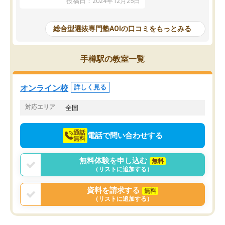
投稿日：2024年12月25日
思いました。
るなぁと強く感じることできました。
AOIでは、カウンセリン
また、他の先生の意見も聞いてみたい
で、AO入試を改めて知
と相談すると、他の先生も紹介してく
総合型選抜専門塾AOIの口コミをもっとみる
それに対しての具体的な
ださり、客観的なアドバイスもいただ
ことでした。更に子供の
くことができました（志望理由・自己
る適正等についても詳し
PR等の添削において）。そして、なに
手樽駅の教室一覧
でき、メンターの方々も
より自習室が解放されている点がよか
けてらっしゃいますので
ったです。友達と好きな時間に自習
せることができました。
し、お互いを高めあえる環境がありま
オンライン校
詳しく見る
した。
対応エリア
全国
通話
電話で問い合わせする
無料
無料体験を申し込む
無料
（リストに追加する）
資料を請求する
無料
（リストに追加する）