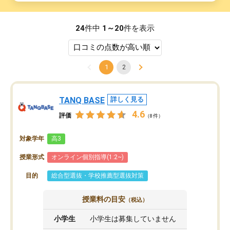
24
件中
1～20
件を表示
1
2
TANQ BASE
詳しく見る
4.6
評価
（8件）
対象学年
高3
授業形式
オンライン個別指導(1:2~)
目的
総合型選抜・学校推薦型選抜対策
授業料の目安
（税込）
小学生
小学生は募集していません