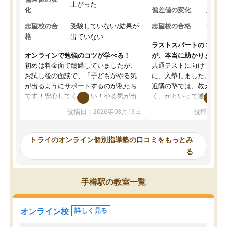
上がった
化
偏差値の変化
上がっ
志望校の合
受験していない/結果が
志望校の合格
合格し
格
出ていない
ラストスパートの１か月
オンラインで勉強のコツが学べる！
が、本当に助かりました
初めは料金面で躊躇していましたが、
共通テストに向けての追
お試し後の面談で、「子どもがやる気
に、入塾しました。田舎
が出るようにサポートするのが私たち
近隣の塾では、教えても
です！安心してください！やる気が出
く、かといって通うには
ないのは私たち講師の責任です」と言
が、トライならオンライ
投稿日：2026年03月13日
投稿日：20
ってくださり、確かに！と考えて、思
可能なので本当に助かり
い切って入塾しました。英語が苦手だ
テストの内容重視でした
ったんですが、学生の先生から学ぶこ
らないところをピンポイ
トライのオンライン個別指導塾の口コミをもっとみ
とで、勉強のコツみたいなものをつか
頂いて、とてもわかりや
る
み、徐々に成績が上がったらいいなと
していました。一生を左
思っていました。何が今足りないのか
スト、多少お金がかかっ
を的確に指導いただき、子どももびっ
思い切って入塾してよか
手樽駅の教室一覧
くりするほど楽しんでやる気を持って
塾を受けています。狙い通り、少しず
つ成績も上がり、苦手意識も無くなっ
オンライン校
詳しく見る
てきたので、さらに苦手な数学も追加