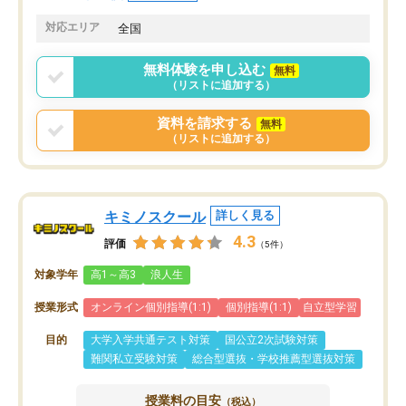
共有があり宿題もそちらで出される形
も合わなければチェンジ
でした。
娘は3科目ともずっと同
対応エリア
全国
2ヶ月で担当講師の方がお辞めになると
言う事で講師変更の申し出があり、あ
無料体験を申し込む
無料
まりに短期での変更だった為、塾に通
（リストに追加する）
う事にして退会しました。遅れも取り
戻せ、授業内容や講師の方は良かった
資料を請求する
無料
と思います。
（リストに追加する）
キミノスクール
詳しく見る
4.3
評価
（5件）
対象学年
高1～高3
浪人生
授業形式
オンライン個別指導(1:1)
個別指導(1:1)
自立型学習
目的
大学入学共通テスト対策
国公立2次試験対策
難関私立受験対策
総合型選抜・学校推薦型選抜対策
授業料の目安
（税込）