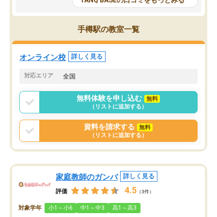
TANQ BASEの口コミをもっとみる
も目を通して頂ける。そのため多くの
接・小論文などの技術指
意見を聞くことができ、より良いもの
ション内容になっていま
を推敲することが可能だ。
選抜を通して将来自分が
手樽駅の教室一覧
どの人も優しく、親身に接してくださ
のかといった人生設計・
るのでやる気も出て、良かったで
を社会人として働いてい
す！！
に考える事が出来る環境
オンライン校
詳しく見る
番の魅力だと思います。
い事が何もない所から社
対応エリア
全国
ポートを受け、学びたい
標を見つける事が出来ま
無料体験を申し込む
無料
（リストに追加する）
資料を請求する
無料
（リストに追加する）
家庭教師のガンバ
詳しく見る
4.5
評価
（3件）
対象学年
小1～小6
中1～中3
高1～高3