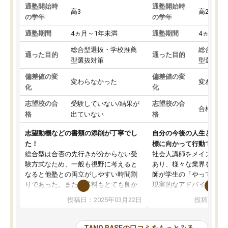
通塾開始時
通塾開始時
高3
高2
の学年
の学年
通塾期間
4ヵ月～1年未満
通塾期間
4ヵ月～1
総合型選抜・学校推薦
総合型選
通った目的
通った目的
型選抜対策
型選抜対
偏差値の変
偏差値の変
変わらなかった
変わらな
化
化
志望校の合
受験していない/結果が
志望校の合
合格した
格
出ていない
格
志望動機などの書類の添削が丁寧でし
自分の今後の人生と真剣
た！
標に向かって行動できる
総合型は合否の先行きが分からない受
社会人講師をメインとし
験方式なため、一般も視野に考えると
あり、様々な業界を経験
なると他塾との両立がしやすい時間割
師が学生の「やってみた
りであった。また授業料もとても良か
現実的なアドバイスを行
った。
す。基本応援ベースなの
投稿日：2025年03月22日
投稿日：20
総合型の多くの塾は大学生が見ること
分野について学生知識で
が多いが、はたらく部総合型コースは
い部分まで深ぼる事が出
大学生の目だけでなく、数人の大人に
総合型選抜対策として志