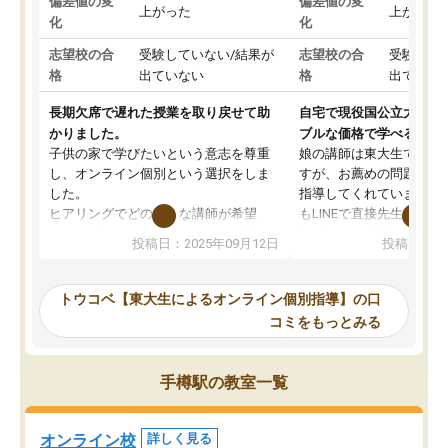
偏差値の変
偏差値の変
上がった
上がった
化
化
志望校の合
受験していない/結果が
志望校の合
受験して
格
出ていない
格
出ていな
長期欠席で遅れた授業を取り戻せて助
自宅で現役国公立大学生
かりました。
ブルな価格で学べる
子供の家で学びたいという意志を尊重
娘の講師は東大生では無
し、オンライン個別という選択をしま
すが、お薦めの問題集や
した。
指導してくれています。2
ヒアリングでどのような講師が希望
もLINEで直接先生に質問
か、オプションは付帯するかなど選ぶ
教科でも)。受講科目や
投稿日：2025年09月12日
投稿日：20
事が出来ました。
めれるので、個人に合っ
講師とのマッチング後講師との初回ミ
ると思います。カリキュ
ーティングを行い、その講師で良いか
いなのがあり(有料)、受
トウコベ【東大生によるオンライン個別指導】の口
他の講師を希望するか子供との相性も
ことをどんなスケジュー
コミをもっとみる
見てから講師を決定する事ができま
くか相談したのですが、
す。
ち期待したものではなく
うちの子は、初回面談の講師の方で決
内容でした。それでも明
手樽駅の教室一覧
定しました。
やる気も出ましたし、苦
くなってきたようなので
オンラインツールを使用した単語帳の
お願いして良かったと思
オンライン校
詳しく見る