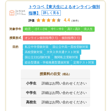
トウコベ【東大生によるオンライン個別
指導】
詳しく見る
4.4
評価
（38件）
対象学年
幼児
小1～小6
中1～中3
高1～高3
浪人生
授業形式
オンライン個別指導(1:1)
個別指導(1:1)
目的
私立中学受験対策
国公立中高一貫校受験対策
高校受験対策
大学入学共通テスト対策
国公立2次試験対策
難関私立受験対策
総合型選抜・学校推薦型選抜対策
定期テスト対策
授業料の目安
（税込）
小学生
詳細はお問い合わせください
中学生
詳細はお問い合わせください
高校生
詳細はお問い合わせください