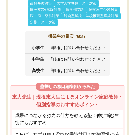
高校受験対策
大学入学共通テスト対策
国公立2次試験対策
医学部受験
難関私立受験対策
医・歯・薬系対策
総合型選抜・学校推薦型選抜対策
定期テスト対策
授業料の目安
（税込）
小学生
詳細はお問い合わせください
中学生
詳細はお問い合わせください
高校生
詳細はお問い合わせください
塾探しの窓口編集部からみた
東大先生｜現役東大生によるオンライン家庭教師・
個別指導のおすすめポイント
成果につながる努力の仕方を教える塾！伸び悩む生
徒にもおすすめ
さらば、サボり癖！柔軟な受講計画で勉強習慣の確