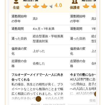
4.0
生徒
保護者
通塾開始時
通塾開始時
高3
高2
の学年
の学年
通塾期間
4ヵ月～1年未満
通塾期間
1年以上
総合型選抜・学校推薦
総合型選
通った目的
通った目的
型選抜対策
型選抜対
偏差値の変
偏差値の変
上がった
上がった
化
化
志望校の合
志望校の合
合格した
合格した
格
格
フルオーダーメイドで一人一人に向き
今までの塾になかったA
AO入試専門塾に息子を
合ってくれる
った理由は、息子が高校
私の場合、先生との相性が良く、プラ
への入試に入る時期に差
イベートなことから勉強のことまで幅
に、AO入試の存在を息
広く相談にのってくれました。ビジネ
してもその制度で合格し
ス的な付き合いでなく、その人の人間
投稿日：20
たことから、AOIに入塾
性までを適切に把握し、むきあってい