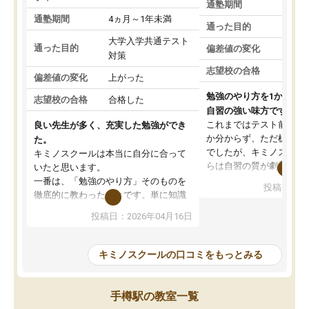
通塾期間
通塾期間
4ヵ月～1年未満
通った目的
大学入学共通テスト
通った目的
偏差値の変化
対策
志望校の合格
偏差値の変化
上がった
勉強のやり方を1から教
志望校の合格
合格した
自習の強い味方です。
これまではテスト前に何
良い先生が多く、充実した勉強ができ
か分からず、ただ机に座
た。
でしたが、キミノスクー
キミノスクールは本当に自分に合って
らは自習の質が劇的に変
いたと思います。
先生が毎日何をすべきか
一番は、「勉強のやり方」そのものを
投稿日：20
を明確にしてくれるので
徹底的に教わったことです。単に知識
ずに学習に取り組めるよ
を詰め込むのではなく、自学自習の習
投稿日：2026年04月16日
が一番の収穫です。
慣が身につくよう並走してくれるの
授業で教えてもらうとい
で、通塾日以外も机に向かうのが苦で
の仕方をコーチングして
はなくなりました。
キミノスクールの口コミをもっとみる
ルなので、家での学習習
身につきました。結果と
講師の方との距離も近く、親身なコー
た英語の偏差値が10以上
チングのおかげで、停滞期もモチベー
手樽駅の教室一覧
していた公立高校に無事
ションを維持できました。「やらされ