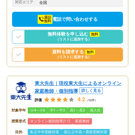
でお願いしました。来年の高校受験に
対応エリア
全国
向けて頑張っています。
通話
電話で問い合わせする
無料
無料体験を申し込む
無料
（リストに追加する）
資料を請求する
無料
（リストに追加する）
東大先生｜現役東大生によるオンライン
家庭教師・個別指導
詳しく見る
4.2
評価
（10件）
対象学年
小4～小6
中1～中3
高1～高3
浪人生
授業形式
オンライン個別指導(1:1)
家庭教師
目的
私立中学受験対策
国公立中高一貫校受験対策