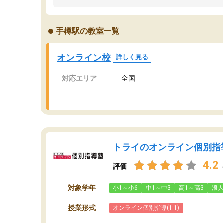
うちの子は、初回面談の講師の方で決定しまし
は
た。
内
出
手樽駅の教室一覧
オンラインツールを使用した単語帳の共有があ
な
り宿題もそちらで出される形でした。
ま
2ヶ月で担当講師の方がお辞めになると言う事で
が
オンライン校
詳しく見る
講師変更の申し出があり、あまりに短期での変
更だった為、塾に通う事にして退会しました。
対応エリア
全国
遅れも取り戻せ、授業内容や講師の方は良かっ
たと思います。
トライのオンライン個別指
4.2
評価
対象学年
小1～小6
中1～中3
高1～高3
浪
授業形式
オンライン個別指導(1:1)