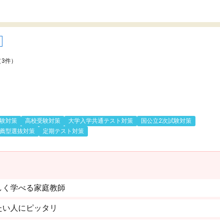
（3件）
験対策
高校受験対策
大学入学共通テスト対策
国公立2次試験対策
薦型選抜対策
定期テスト対策
しく学べる家庭教師
たい人にピッタリ