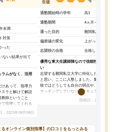
生徒
通塾開始時の学年
高3
通塾期間
4ヵ月～1年未満
1年未満
通った目的
難関私立受験対策
ト対策
偏差値の変化
上がった
かった
志望校の合格
合格した
いない/結果が出て
優秀な東大生講師陣なので信頼性や安心感が高
い
志望する難関私立大学に特化した準備をしたい
ュラムがなく、活用
と思い、ここに入塾しました。集団指導の予備
校ではどうしても自分の弱点や、志望校対策に
だけあって、指導力
マッチングしていないカリキュラムに不安を感
ラスラと解けて解説
じたからです。
庭教師ということ
投稿日：2024年02月19日
また受験のノウハウを蓄積している優秀な東大
せて指導してくれる
生講師陣をそろえていることや、完全オンライ
ラムがない。当方
：2025年08月08日
ン制というのも、ここを選んだ重要なポイント
るため、学校の教科
です。実際に入塾してみると、きめ細かいマン
な形で活用をさせて
ツーマン指導によって、自分の志望校にふさわ
間を使って進められる
よるオンライン個別指導】の口コミをもっとみる