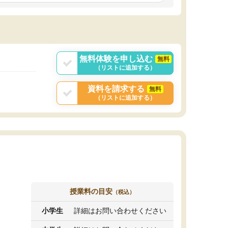
しいオリジナルのカリキュラムを提案してくれ
であれば自学自習で
ました。
1時間の代金がそれな
また24時間いつでもLINEで講師に相談できるの
用の仕方をしたかっ
で、深夜に家で勉強していて疑問や不安が生じ
これといった提案も
ても、直ぐに解消できたのは、大きなメリット
分からず辞めること
と感じました。
ていけない子にはい
無料体験を申し込む
無料
（リストに追加する）
資料を請求する
無料
（リストに追加する）
授業料の目安
（税込）
小学生
詳細はお問い合わせください