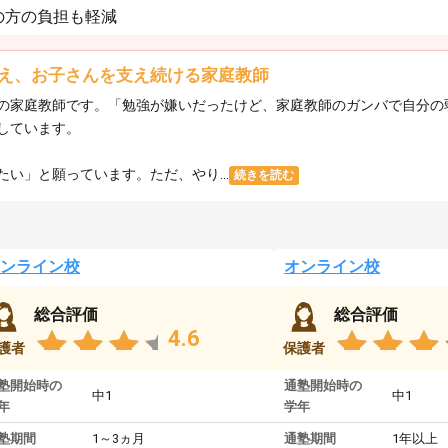
の方の負担も軽減
え、お子さんを支え続ける家庭教師
の家庭教師です。「勉強が嫌いだったけど、家庭教師のガンバで自分の
しています。
い」と願っています。ただ、やり...
続きを読む
ンライン校
オンライン校
総合評価
総合評価
4.6
護者
保護者
塾開始時の
通塾開始時の
中1
中1
年
学年
塾期間
1～3ヵ月
通塾期間
1年以上