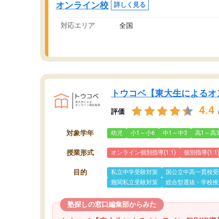
オンライン校
詳しく見る
対応エリア
全国
トウコベ【東大生によるオ
4.4
評価
対象学年
幼児
小1～小6
中1～中3
高1～高
授業形式
オンライン個別指導(1:1)
個別指導(1:1
目的
私立中学受験対策
国公立中高一貫校受
難関私立受験対策
総合型選抜・学校推
塾探しの窓口編集部からみた