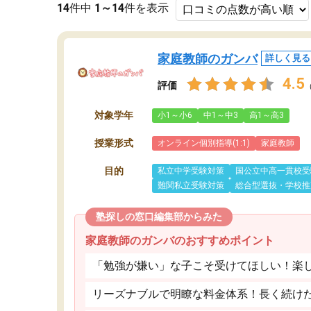
14
件中
1～14
件を表示
家庭教師のガンバ
詳しく見る
4.5
評価
対象学年
小1～小6
中1～中3
高1～高3
授業形式
オンライン個別指導(1:1)
家庭教師
目的
私立中学受験対策
国公立中高一貫校受
難関私立受験対策
総合型選抜・学校推
塾探しの窓口編集部からみた
家庭教師のガンバのおすすめポイント
「勉強が嫌い」な子こそ受けてほしい！楽
リーズナブルで明瞭な料金体系！長く続け