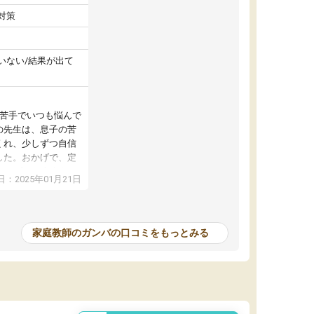
対策
いない/結果が出て
が苦手でいつも悩んで
の先生は、息子の苦
くれ、少しずつ自信
した。おかげで、定
アップし、本人もと
：2025年01月21日
家庭教師のガンバの口コミをもっとみる