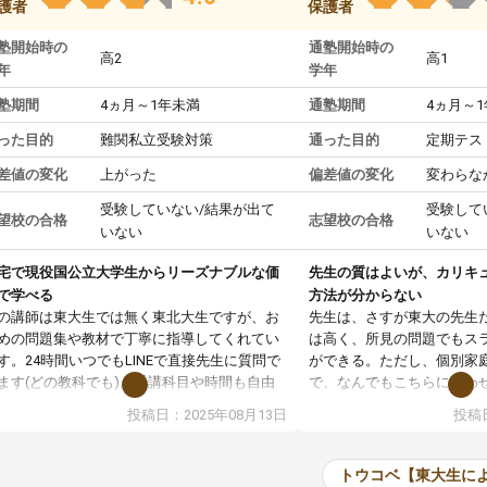
護者
保護者
塾開始時の
通塾開始時の
高2
高1
年
学年
塾期間
4ヵ月～1年未満
通塾期間
4ヵ月～
った目的
難関私立受験対策
通った目的
定期テス
差値の変化
上がった
偏差値の変化
変わらな
受験していない/結果が出て
受験して
望校の合格
志望校の合格
いない
いない
宅で現役国公立大学生からリーズナブルな価
先生の質はよいが、カリキ
で学べる
方法が分からない
の講師は東大生では無く東北大生ですが、お
先生は、さすが東大の先生
めの問題集や教材で丁寧に指導してくれてい
は高く、所見の問題でもス
す。24時間いつでもLINEで直接先生に質問で
ができる。ただし、個別家
ます(どの教科でも)。受講科目や時間も自由
で、なんでもこちらに合わ
決めれるので、個人に合った勉強ができると
のだが、具体的なカリキュ
投稿日：2025年08月13日
投稿日
います。カリキュラム相談みたいなのがあり
は、授業の先取り学習をす
有料)、受験までにどんなことをどんなスケジ
書を一緒に進めていくよう
ールでやっていくか相談したのですが、それ
いただいたが、1時間の時
トウコベ【東大生に