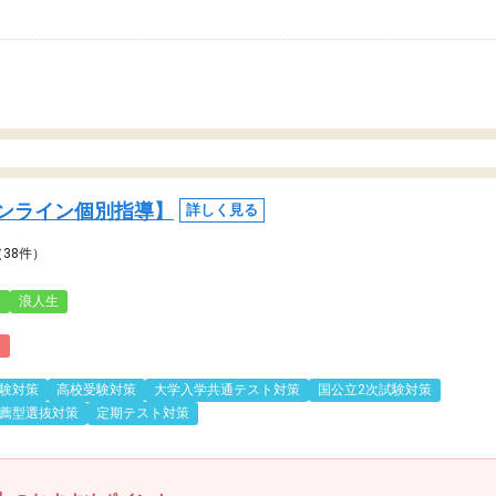
ンライン個別指導】
詳しく見る
（38件）
3
浪人生
)
験対策
高校受験対策
大学入学共通テスト対策
国公立2次試験対策
薦型選抜対策
定期テスト対策