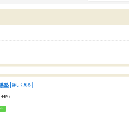
いまいち期待したものではなくふわっとした
範囲は限られており、それ
容でした。それでも明らかに本人のやる気も
進めて良いように思った。
ましたし、苦手科目が楽しくなってきたよう
りに高いため、有意義な利
ので、トウコベにお願いして良かったと思い
たが、大学生の先生からは
す。講師も合わなければチェンジできます
なく、上手い活用の仕方が
、娘は3科目ともずっと同じ先生です。
とした。学校の授業につい
いのかも。
導塾
詳しく見る
（44件）
人生