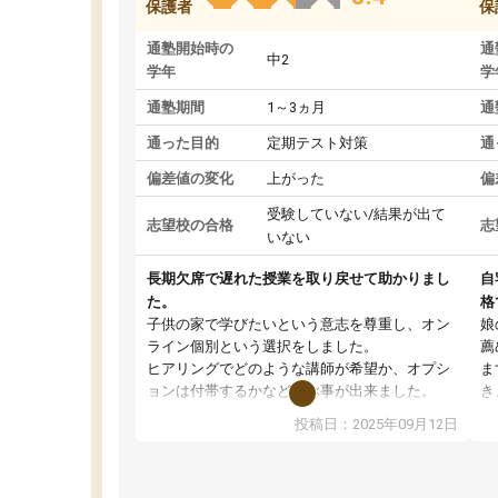
保護者
保
通塾開始時の
通
中2
学年
学
通塾期間
1～3ヵ月
通
通った目的
定期テスト対策
通
偏差値の変化
上がった
偏
受験していない/結果が出て
志望校の合格
志
いない
長期欠席で遅れた授業を取り戻せて助かりまし
自
た。
格
子供の家で学びたいという意志を尊重し、オン
娘
ライン個別という選択をしました。
薦
ヒアリングでどのような講師が希望か、オプシ
ま
ョンは付帯するかなど選ぶ事が出来ました。
き
講師とのマッチング後講師との初回ミーティン
に
投稿日：2025年09月12日
グを行い、その講師で良いか他の講師を希望す
思
るか子供との相性も見てから講師を決定する事
(
ができます。
ュ