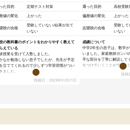
った目的
定期テスト対策
通った目的
高校受験
差値の変化
上がった
偏差値の変化
上がった
受験していない/結果が出て
受験して
望校の合格
志望校の合格
いない
いない
校の教科書のポイントをわかりやすく教えて
成績について
中学2年生の息子は、数学
らえている
いました。家庭教師ガンバ
験授業を受けて入塾しました。
手な部分を丁寧に解説して
かなか勉強しない息子でしたが、先生が予定
をつけていくことができま
を立ててくれるので少しずつ学習習慣がつい
期テストの成績が10点以上
きました。
投稿日
ても喜んでいます。
ンラインで週に一度の受講ですが、指導が無
投稿日：2025年01月21日
日も予定表に基づいて勉強したり、LINEでわ
らないところを質問できるのでとても助かっ
います。