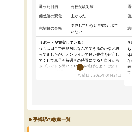
通った目的
高校受験対策
通
偏差値の変化
上がった
偏
受験していない/結果が出て
志望校の合格
志
いない
サポートが充実している！
学
うちは田舎で家庭教師なんてできるのかなと思
も
ってましたが、オンラインで良い先生を紹介し
体
てくれて息子も毎週その時間になると自分から
な
タブレットを開いてzoomを繋げるようになり
表
ました！5科目なんでもOKなのもとても気に入
て
投稿日：2025年01月21日
っています
オ
成績もだいぶ下の方でしたが、通い始めて1年ほ
い
どだった今では平均点以上の科目が増えてきま
か
した！あと1年受験まであるので無料の週末教室
て
を使用しながら頑張って欲しいと思います！
手樽駅の教室一覧