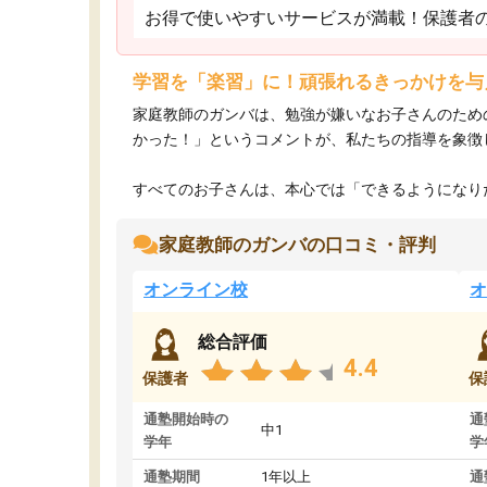
お得で使いやすいサービスが満載！保護者
学習を「楽習」に！頑張れるきっかけを与
家庭教師のガンバは、勉強が嫌いなお子さんのため
かった！」というコメントが、私たちの指導を象徴
すべてのお子さんは、本心では「できるようになりた
家庭教師のガンバの口コミ・評判
オンライン校
オ
総合評価
4.4
保護者
保
通塾開始時の
通
中1
学年
学
通塾期間
1年以上
通