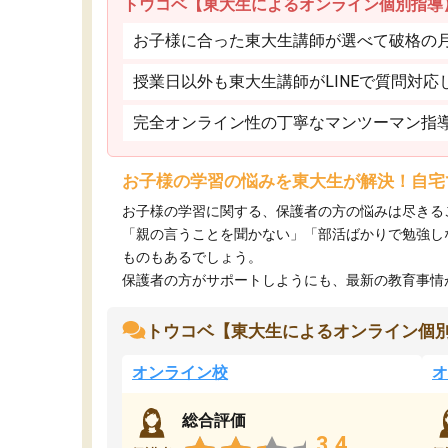
トウコベ【東大生によるオンライン個別指導
お子様に合った東大生講師が選べて破格の月額
授業日以外も東大生講師がLINEで質問対応
完全オンライン性の丁寧なマンツーマン指
お子様の学習の悩みを東大生が解決！自宅
お子様の学習に関する、保護者の方の悩みは尽きる
「親の言うことを聞かない」「部活ばかりで勉強し
ものもあるでしょう。
保護者の方がサポートしようにも、最新の教育事情がわ
トウコベ【東大生によるオンライン個
オンライン校
オ
総合評価
3.4