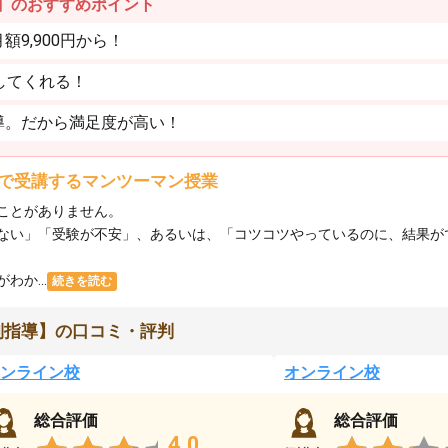
】のおすすめポイント
9,900円から！
してくれる！
導。だから満足度が高い！
で受講するマンツーマン授業
ことがありません。
ない」「受験が不安」、あるいは、「コツコツやっているのに、結果が
か...
続きを読む
別指導】の口コミ・評判
ンライン校
オンライン校
総合評価
総合評価
4.0