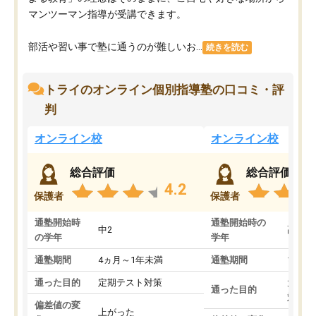
マンツーマン指導が受講できます。
部活や習い事で塾に通うのが難しいお...
続きを読む
トライのオンライン個別指導塾の口コミ・評
判
オンライン校
オンライン校
総合評価
総合評価
4.2
保護者
保護者
通塾開始時
通塾開始時の
中2
高3
の学年
学年
通塾期間
4ヵ月～1年未満
通塾期間
1～3
通った目的
定期テスト対策
大学入
通った目的
対策
偏差値の変
上がった