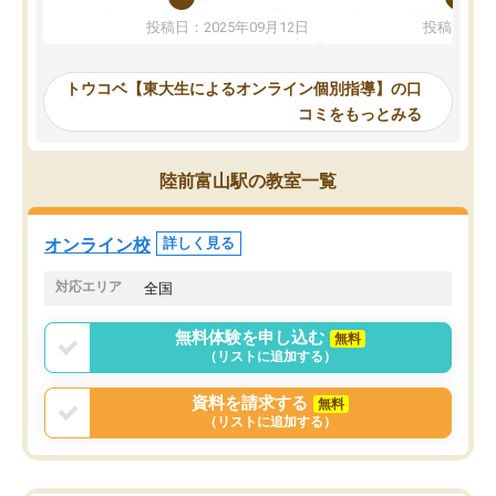
か、オプションは付帯するかなど選ぶ
教科でも)。受講科目や
投稿日：2025年09月12日
投稿日：20
事が出来ました。
めれるので、個人に合っ
講師とのマッチング後講師との初回ミ
ると思います。カリキュ
ーティングを行い、その講師で良いか
いなのがあり(有料)、受
トウコベ【東大生によるオンライン個別指導】の口
他の講師を希望するか子供との相性も
ことをどんなスケジュー
コミをもっとみる
見てから講師を決定する事ができま
くか相談したのですが、
す。
ち期待したものではなく
うちの子は、初回面談の講師の方で決
内容でした。それでも明
陸前富山駅の教室一覧
定しました。
やる気も出ましたし、苦
くなってきたようなので
オンラインツールを使用した単語帳の
お願いして良かったと思
オンライン校
詳しく見る
共有があり宿題もそちらで出される形
も合わなければチェンジ
でした。
娘は3科目ともずっと同
対応エリア
全国
2ヶ月で担当講師の方がお辞めになると
言う事で講師変更の申し出があり、あ
無料体験を申し込む
無料
まりに短期での変更だった為、塾に通
（リストに追加する）
う事にして退会しました。遅れも取り
戻せ、授業内容や講師の方は良かった
資料を請求する
無料
と思います。
（リストに追加する）