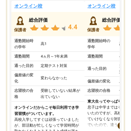
オンライン校
オンライン校
総合評価
総合評価
4.4
保護者
保護者
通塾開始時
通塾開始時の
高1
高3
の学年
学年
通塾期間
4ヵ月～1年未満
通塾期間
4ヵ月
通った目的
定期テスト対策
大学入
通った目的
対策
偏差値の変
変わらなかった
化
偏差値の変化
上がっ
志望校の合
受験していない/結果が
志望校の合格
合格し
格
出ていない
東大生ってやっぱりすご
息子は中学まではそこそ
オンラインだからこそ毎日利用でき学
いたのですが、高校に入
習習慣がついています。
ていけなくなり対面の塾
高校入学してすぐは頑張っていました
でいたので、違うアプロ
が、部活動が忙しくなって学習時間が
考えて入りました。地元