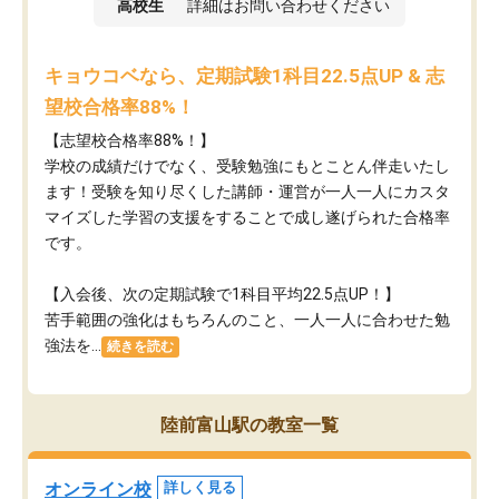
高校生
詳細はお問い合わせください
キョウコベなら、定期試験1科目22.5点UP & 志
望校合格率88%！
【志望校合格率88%！】
学校の成績だけでなく、受験勉強にもとことん伴走いたし
ます！受験を知り尽くした講師・運営が​一人一人にカスタ
マイズした学習の支援をすることで成し遂げられた合格率
です。
【入会後、次の定期試験で1科目平均22.5点UP！】
苦手範囲の強化はもちろんのこと、​一人一人に合わせた勉
強法を...
続きを読む
陸前富山駅の教室一覧
オンライン校
詳しく見る