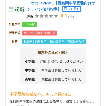
トウコべPRIME【最難関中学受験向けオ
ンライン個別指導】
詳しく見る
0.0
評価
（0件）
対象学年
小1～小6
授業形式
オンライン個別指導(1:1)
目的
私立中学受験対策
国公立中高一貫校受験対策
授業料の目安
（税込）
小学生
詳細はお問い合わせください
中学生
中学生は募集していません
高校生
高校生は募集していません
中学受験の成功を、もっと確かに。
最難関中学出身の講師による指導と、運営による密なサポ