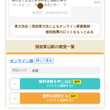
取れなくなるとみるみると成績が落ち
投稿日：20
で、当初は模試でD判定
ていきました。高校の進度が早く、子
していたのですが、やは
供も家に帰って勉強の話すると嫌な反
投稿日：2026年06月26日
験勉強に詳しく、先生か
応を示します。東大先生にお願いして
受け合格できました。ま
からは効率的な計画を先生が立ててく
自習室が毎日使えていつ
れるので、親としても安心です。毎日
東大先生｜現役東大生によるオンライン家庭教師・
るのが心強かったようで
使える自習室とかもあり、わからない
個別指導の口コミをもっとみる
謝です。
ところがあれば先生が回答してくれる
のも重宝しています。
陸前富山駅の教室一覧
オンライン校
詳しく見る
対応エリア
全国
無料体験を申し込む
無料
（リストに追加する）
資料を請求する
無料
（リストに追加する）