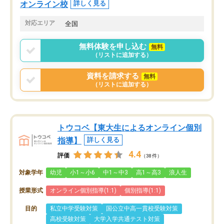
オンライン校
詳しく見る
対応エリア
全国
無料体験を申し込む
無料
（リストに追加する）
資料を請求する
無料
（リストに追加する）
トウコベ【東大生によるオンライン個別
指導】
詳しく見る
4.4
評価
（38件）
対象学年
幼児
小1～小6
中1～中3
高1～高3
浪人生
授業形式
オンライン個別指導(1:1)
個別指導(1:1)
目的
私立中学受験対策
国公立中高一貫校受験対策
高校受験対策
大学入学共通テスト対策