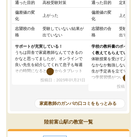
通った目的
高校受験対策
通った目的
定期テス
偏差値の変
偏差値の変
上がった
上がった
化
化
志望校の合
受験していない/結果が
志望校の合
受験して
格
出ていない
格
出ていな
サポートが充実している！
学校の教科書のポイント
うちは田舎で家庭教師なんてできるの
く教えてもらえている
かなと思ってましたが、オンラインで
体験授業を受けて入塾し
良い先生を紹介してくれて息子も毎週
なかなか勉強しない息子
その時間になると自分からタブレット
生が予定表を立ててくれ
を開いてzoomを繋げるようになりまし
つ学習習慣がついてきま
投稿日：2025年01月21日
た！5科目なんでもOKなのもとても気
オンラインで週に一度の
投稿日：20
に入っています
指導が無い日も予定表に
成績もだいぶ下の方でしたが、通い始
したり、LINEでわから
めて1年ほどだった今では平均点以上の
問できるのでとても助か
家庭教師のガンバの口コミをもっとみる
科目が増えてきました！あと1年受験ま
であるので無料の週末教室を使用しな
がら頑張って欲しいと思います！
陸前富山駅の教室一覧