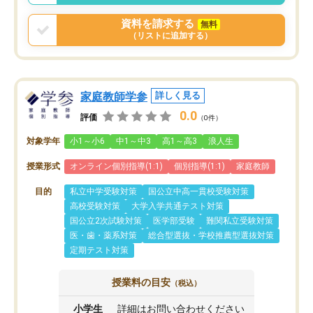
資料を請求する
無料
（リストに追加する）
家庭教師学参
詳しく見る
0.0
評価
（0件）
対象学年
小1～小6
中1～中3
高1～高3
浪人生
授業形式
オンライン個別指導(1:1)
個別指導(1:1)
家庭教師
目的
私立中学受験対策
国公立中高一貫校受験対策
高校受験対策
大学入学共通テスト対策
国公立2次試験対策
医学部受験
難関私立受験対策
医・歯・薬系対策
総合型選抜・学校推薦型選抜対策
定期テスト対策
授業料の目安
（税込）
小学生
詳細はお問い合わせください