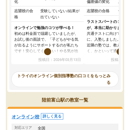
化
偏差値の変化
上がっ
志望校の合
受験していない/結果が
志望校の合格
合格し
格
出ていない
ラストスパートの１か月
オンラインで勉強のコツが学べる！
が、本当に助かりました
初めは料金面で躊躇していましたが、
共通テストに向けての追
お試し後の面談で、「子どもがやる気
に、入塾しました。田舎
が出るようにサポートするのが私たち
近隣の塾では、教えても
です！安心してください！やる気が出
く、かといって通うには
ないのは私たち講師の責任です」と言
が、トライならオンライ
投稿日：2026年03月13日
投稿日：20
ってくださり、確かに！と考えて、思
可能なので本当に助かり
い切って入塾しました。英語が苦手だ
テストの内容重視でした
ったんですが、学生の先生から学ぶこ
らないところをピンポイ
トライのオンライン個別指導塾の口コミをもっとみ
とで、勉強のコツみたいなものをつか
頂いて、とてもわかりや
る
み、徐々に成績が上がったらいいなと
していました。一生を左
思っていました。何が今足りないのか
スト、多少お金がかかっ
を的確に指導いただき、子どももびっ
思い切って入塾してよか
陸前富山駅の教室一覧
くりするほど楽しんでやる気を持って
塾を受けています。狙い通り、少しず
つ成績も上がり、苦手意識も無くなっ
オンライン校
詳しく見る
てきたので、さらに苦手な数学も追加
でお願いしました。来年の高校受験に
対応エリア
全国