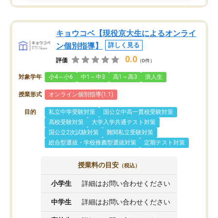
キョウコベ【現役京大生によるオンライ
ン個別指導】
詳しく見る
0.0
評価
（0件）
対象学年
小4～小6
中1～中3
高1～高3
浪人生
授業形式
オンライン個別指導(1:1)
目的
私立中学受験対策
国公立中高一貫校受験対策
高校受験対策
大学入学共通テスト対策
国公立2次試験対策
難関私立受験対策
総合型選抜・学校推薦型選抜対策
定期テスト対策
授業料の目安
（税込）
小学生
詳細はお問い合わせください
中学生
詳細はお問い合わせください