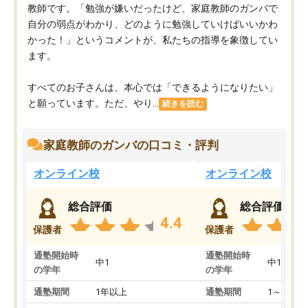
教師です。「勉強が嫌いだったけど、家庭教師のガンバで
自分の弱点がわかり、どのように勉強していけばいいかわ
かった！」というコメントが、私たちの指導を象徴してい
ます。
すべてのお子さんは、本心では「できるようになりたい」
と願っています。ただ、やり...
続きを読む
家庭教師のガンバの口コミ・評判
オンライン校
オンライン校
総合評価
総合評価
4.4
保護者
保護者
通塾開始時
通塾開始時
中1
中1
の学年
の学年
通塾期間
1年以上
通塾期間
1～3ヵ月