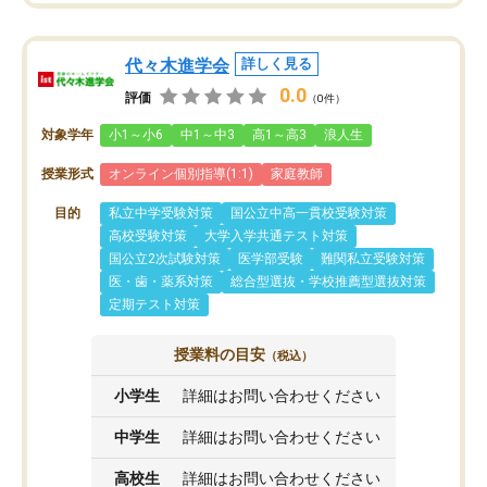
代々木進学会
詳しく見る
0.0
評価
（0件）
対象学年
小1～小6
中1～中3
高1～高3
浪人生
授業形式
オンライン個別指導(1:1)
家庭教師
目的
私立中学受験対策
国公立中高一貫校受験対策
高校受験対策
大学入学共通テスト対策
国公立2次試験対策
医学部受験
難関私立受験対策
医・歯・薬系対策
総合型選抜・学校推薦型選抜対策
定期テスト対策
授業料の目安
（税込）
小学生
詳細はお問い合わせください
中学生
詳細はお問い合わせください
高校生
詳細はお問い合わせください