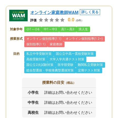
オンライン家庭教師WAM
詳しく見る
0.0
評価
（0件）
対象学年
小1～小6
中1～中3
高1～高3
浪人生
授業形式
オンライン個別指導(1:1)
オンライン個別指導(1:2~)
個別指導(1:1)
家庭教師
目的
私立中学受験対策
国公立中高一貫校受験対策
高校受験対策
大学入学共通テスト対策
国公立2次試験対策
医学部受験
難関私立受験対策
総合型選抜・学校推薦型選抜対策
定期テスト対策
授業料の目安
（税込）
小学生
詳細はお問い合わせください
中学生
詳細はお問い合わせください
高校生
詳細はお問い合わせください