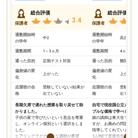
総合評価
総合評価
3.4
保護者
保護者
通塾開始時
通塾開始時
中2
高2
の学年
の学年
通塾期間
1～3ヵ月
通塾期間
4ヵ月～1
通った目的
定期テスト対策
通った目的
難関私立
偏差値の変
偏差値の変
上がった
上がった
化
化
志望校の合
受験していない/結果が
志望校の合
受験して
格
出ていない
格
出ていな
長期欠席で遅れた授業を取り戻せて助
自宅で現役国公立大学生
かりました。
ブルな価格で学べる
子供の家で学びたいという意志を尊重
娘の講師は東大生では無
し、オンライン個別という選択をしま
すが、お薦めの問題集や
した。
指導してくれています。2
ヒアリングでどのような講師が希望
もLINEで直接先生に質問