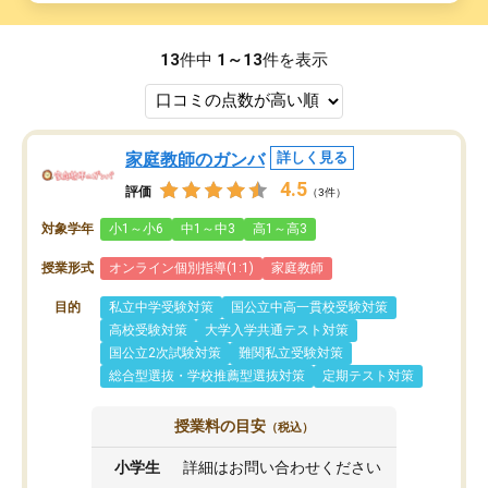
13
件中
1～13
件を表示
家庭教師のガンバ
詳しく見る
4.5
評価
（3件）
対象学年
小1～小6
中1～中3
高1～高3
授業形式
オンライン個別指導(1:1)
家庭教師
目的
私立中学受験対策
国公立中高一貫校受験対策
高校受験対策
大学入学共通テスト対策
国公立2次試験対策
難関私立受験対策
総合型選抜・学校推薦型選抜対策
定期テスト対策
授業料の目安
（税込）
小学生
詳細はお問い合わせください