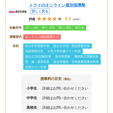
トライのオンライン個別指導塾
詳しく見る
4.2
評価
（44件）
対象学年
小1～小6
中1～中3
高1～高3
浪人生
授業形式
オンライン個別指導(1:1)
目的
私立中学受験対策
国公立中高一貫校受験対策
高校受験対策
大学入学共通テスト対策
国公立2次試験対策
医学部受験
難関私立受験対策
医・歯・薬系対策
総合型選抜・学校推薦型選抜対策
定期テスト対策
授業料の目安
（税込）
小学生
詳細はお問い合わせください
中学生
詳細はお問い合わせください
高校生
詳細はお問い合わせください