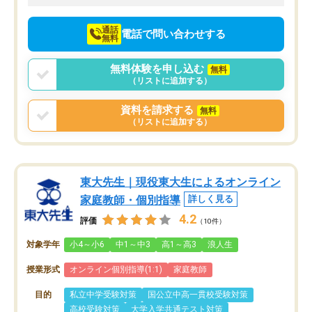
向けて頑張っています。
通話
電話で問い合わせする
無料
無料体験を申し込む
無料
（リストに追加する）
資料を請求する
無料
（リストに追加する）
東大先生｜現役東大生によるオンライン
家庭教師・個別指導
詳しく見る
4.2
評価
（10件）
対象学年
小4～小6
中1～中3
高1～高3
浪人生
授業形式
オンライン個別指導(1:1)
家庭教師
目的
私立中学受験対策
国公立中高一貫校受験対策
高校受験対策
大学入学共通テスト対策