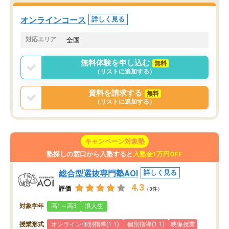
た。自分から学ぶ姿勢を
る勉強」から「目標のための勉強」へ
たい家庭には本当におす
意識が変わったことが、目標校への合
オンラインコース
詳しく見る
思います。
格に繋がったと思います。
対応エリア
全国
無料体験を申し込む
無料
（リストに追加する）
資料を請求する
無料
（リストに追加する）
キャンペーン対象塾
塾探しの窓口から入塾すると
入塾金1万円OFF
総合型選抜専門塾AOI
詳しく見る
4.3
評価
（3件）
対象学年
高1～高3
浪人生
授業形式
オンライン個別指導(1:1)
個別指導(1:1)
映像授業