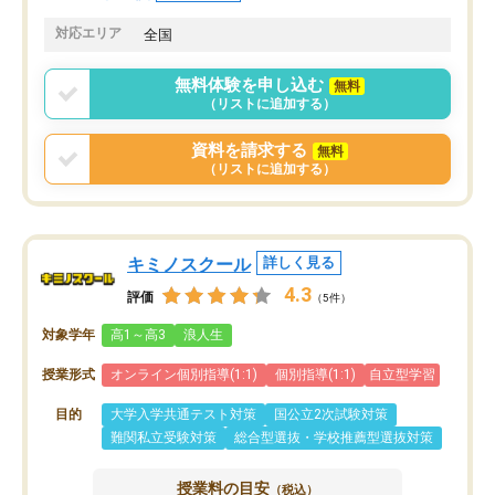
共有があり宿題もそちらで出される形
も合わなければチェンジ
でした。
娘は3科目ともずっと同
対応エリア
全国
2ヶ月で担当講師の方がお辞めになると
言う事で講師変更の申し出があり、あ
無料体験を申し込む
無料
まりに短期での変更だった為、塾に通
（リストに追加する）
う事にして退会しました。遅れも取り
戻せ、授業内容や講師の方は良かった
資料を請求する
無料
と思います。
（リストに追加する）
キミノスクール
詳しく見る
4.3
評価
（5件）
対象学年
高1～高3
浪人生
授業形式
オンライン個別指導(1:1)
個別指導(1:1)
自立型学習
目的
大学入学共通テスト対策
国公立2次試験対策
難関私立受験対策
総合型選抜・学校推薦型選抜対策
授業料の目安
（税込）