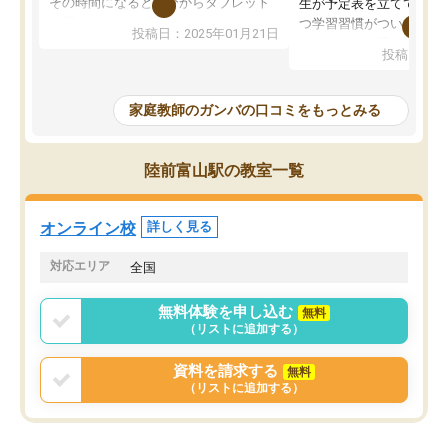
その時間になると自分からタブレット
生が予定表を立ててくれ
を開いてzoomを繋げるようになりまし
つ学習習慣がついてきま
投稿日：2025年01月21日
た！5科目なんでもOKなのもとても気
オンラインで週に一度の
投稿日：20
に入っています
指導が無い日も予定表に
成績もだいぶ下の方でしたが、通い始
したり、LINEでわから
めて1年ほどだった今では平均点以上の
問できるのでとても助か
家庭教師のガンバの口コミをもっとみる
科目が増えてきました！あと1年受験ま
であるので無料の週末教室を使用しな
がら頑張って欲しいと思います！
陸前富山駅の教室一覧
オンライン校
詳しく見る
対応エリア
全国
無料体験を申し込む
無料
（リストに追加する）
資料を請求する
無料
（リストに追加する）