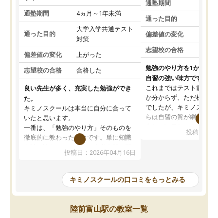
通塾期間
通塾期間
4ヵ月～1年未満
通った目的
大学入学共通テスト
通った目的
偏差値の変化
対策
志望校の合格
偏差値の変化
上がった
勉強のやり方を1から教
志望校の合格
合格した
自習の強い味方です。
これまではテスト前に何
良い先生が多く、充実した勉強ができ
か分からず、ただ机に座
た。
でしたが、キミノスクー
キミノスクールは本当に自分に合って
らは自習の質が劇的に変
いたと思います。
先生が毎日何をすべきか
一番は、「勉強のやり方」そのものを
投稿日：20
を明確にしてくれるので
徹底的に教わったことです。単に知識
ずに学習に取り組めるよ
を詰め込むのではなく、自学自習の習
投稿日：2026年04月16日
が一番の収穫です。
慣が身につくよう並走してくれるの
授業で教えてもらうとい
で、通塾日以外も机に向かうのが苦で
の仕方をコーチングして
はなくなりました。
キミノスクールの口コミをもっとみる
ルなので、家での学習習
身につきました。結果と
講師の方との距離も近く、親身なコー
た英語の偏差値が10以上
チングのおかげで、停滞期もモチベー
陸前富山駅の教室一覧
していた公立高校に無事
ションを維持できました。「やらされ