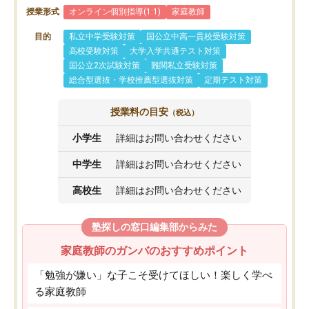
授業形式
オンライン個別指導(1:1)
家庭教師
目的
私立中学受験対策
国公立中高一貫校受験対策
高校受験対策
大学入学共通テスト対策
国公立2次試験対策
難関私立受験対策
総合型選抜・学校推薦型選抜対策
定期テスト対策
授業料の目安
（税込）
小学生
詳細はお問い合わせください
中学生
詳細はお問い合わせください
高校生
詳細はお問い合わせください
塾探しの窓口編集部からみた
家庭教師のガンバのおすすめポイント
「勉強が嫌い」な子こそ受けてほしい！楽しく学べ
る家庭教師