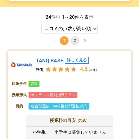
24
件中
1～20
件を表示
1
2
TANQ BASE
詳しく見る
4.6
評価
（8件）
対象学年
高3
授業形式
オンライン個別指導(1:2~)
目的
総合型選抜・学校推薦型選抜対策
授業料の目安
（税込）
小学生
小学生は募集していません