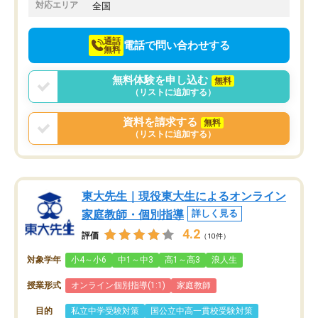
でお願いしました。来年の高校受験に
対応エリア
全国
向けて頑張っています。
通話
電話で問い合わせする
無料
無料体験を申し込む
無料
（リストに追加する）
資料を請求する
無料
（リストに追加する）
東大先生｜現役東大生によるオンライン
家庭教師・個別指導
詳しく見る
4.2
評価
（10件）
対象学年
小4～小6
中1～中3
高1～高3
浪人生
授業形式
オンライン個別指導(1:1)
家庭教師
目的
私立中学受験対策
国公立中高一貫校受験対策