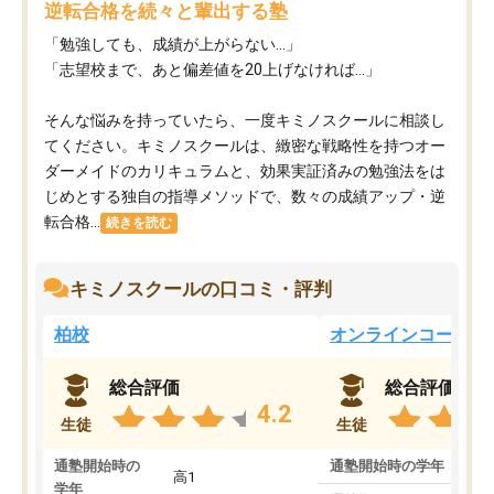
逆転合格を続々と輩出する塾
「勉強しても、成績が上がらない…」
「志望校まで、あと偏差値を20上げなければ…」
そんな悩みを持っていたら、一度キミノスクールに相談し
てください。キミノスクールは、緻密な戦略性を持つオー
ダーメイドのカリキュラムと、効果実証済みの勉強法をは
じめとする独自の指導メソッドで、数々の成績アップ・逆
転合格...
続きを読む
キミノスクールの口コミ・評判
柏校
オンラインコース
総合評価
総合評価
4.2
生徒
生徒
通塾開始時の
通塾開始時の学年
中
高1
学年