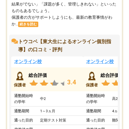
結果がでない」「課題が多く、管理しきれない」といった
ものもあるでしょう。
保護者の方がサポートしようにも、最新の教育事情がわ
か...
続きを読む
トウコベ【東大生によるオンライン個別指
導】の口コミ・評判
オンライン校
オンライン校
総合評価
総合評価
3.4
保護者
保護者
通塾開始時
通塾開始時
中2
高2
の学年
の学年
通塾期間
1～3ヵ月
通塾期間
4ヵ月～1
通った目的
定期テスト対策
通った目的
難関私立