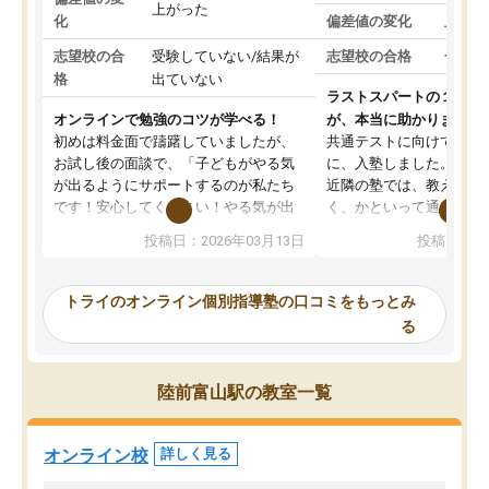
上がった
化
偏差値の変化
上がっ
志望校の合
受験していない/結果が
志望校の合格
合格し
格
出ていない
ラストスパートの１か月
オンラインで勉強のコツが学べる！
が、本当に助かりました
初めは料金面で躊躇していましたが、
共通テストに向けての追
お試し後の面談で、「子どもがやる気
に、入塾しました。田舎
が出るようにサポートするのが私たち
近隣の塾では、教えても
です！安心してください！やる気が出
く、かといって通うには
ないのは私たち講師の責任です」と言
が、トライならオンライ
投稿日：2026年03月13日
投稿日：20
ってくださり、確かに！と考えて、思
可能なので本当に助かり
い切って入塾しました。英語が苦手だ
テストの内容重視でした
ったんですが、学生の先生から学ぶこ
らないところをピンポイ
トライのオンライン個別指導塾の口コミをもっとみ
とで、勉強のコツみたいなものをつか
頂いて、とてもわかりや
る
み、徐々に成績が上がったらいいなと
していました。一生を左
思っていました。何が今足りないのか
スト、多少お金がかかっ
を的確に指導いただき、子どももびっ
思い切って入塾してよか
陸前富山駅の教室一覧
くりするほど楽しんでやる気を持って
塾を受けています。狙い通り、少しず
つ成績も上がり、苦手意識も無くなっ
オンライン校
詳しく見る
てきたので、さらに苦手な数学も追加