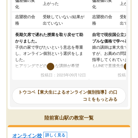
偏差値の変
偏差値の変
上がった
上がった
化
化
志望校の合
受験していない/結果が
志望校の合
受験して
格
出ていない
格
出ていな
長期欠席で遅れた授業を取り戻せて助
自宅で現役国公立大学生
かりました。
ブルな価格で学べる
子供の家で学びたいという意志を尊重
娘の講師は東大生では無
し、オンライン個別という選択をしま
すが、お薦めの問題集や
した。
指導してくれています。2
ヒアリングでどのような講師が希望
もLINEで直接先生に質問
か、オプションは付帯するかなど選ぶ
教科でも)。受講科目や
投稿日：2025年09月12日
投稿日：20
事が出来ました。
めれるので、個人に合っ
講師とのマッチング後講師との初回ミ
ると思います。カリキュ
ーティングを行い、その講師で良いか
いなのがあり(有料)、受
トウコベ【東大生によるオンライン個別指導】の口
他の講師を希望するか子供との相性も
ことをどんなスケジュー
コミをもっとみる
見てから講師を決定する事ができま
くか相談したのですが、
す。
ち期待したものではなく
うちの子は、初回面談の講師の方で決
内容でした。それでも明
陸前富山駅の教室一覧
定しました。
やる気も出ましたし、苦
くなってきたようなので
オンラインツールを使用した単語帳の
お願いして良かったと思
オンライン校
詳しく見る