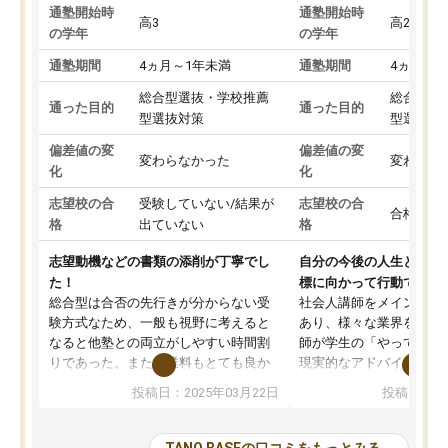
通塾開始時
通塾開始時
高3
高2
の学年
の学年
通塾期間
4ヵ月～1年未満
通塾期間
4ヵ月～1
総合型選抜・学校推薦
総合型選
通った目的
通った目的
型選抜対策
型選抜対
偏差値の変
偏差値の変
変わらなかった
変わらな
化
化
志望校の合
受験していない/結果が
志望校の合
合格した
格
出ていない
格
志望動機などの書類の添削が丁寧でし
自分の今後の人生と真剣
た！
標に向かって行動できる
総合型は合否の先行きが分からない受
社会人講師をメインとし
験方式なため、一般も視野に考えると
あり、様々な業界を経験
なると他塾との両立がしやすい時間割
師が学生の「やってみた
りであった。また授業料もとても良か
現実的なアドバイスを行
った。
す。基本応援ベースなの
投稿日：2025年03月22日
投稿日：20
総合型の多くの塾は大学生が見ること
分野について学生知識で
が多いが、はたらく部総合型コースは
い部分まで深ぼる事が出
大学生の目だけでなく、数人の大人に
総合型選抜対策として志