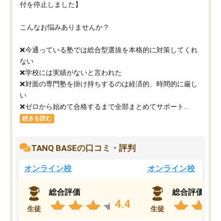
付を停止しました】
こんなお悩みありませんか？
❌今通っている塾では総合型選抜を本格的に対策してくれ
ない
❌学校には実績がないと言われた
❌対面の専門塾を掛け持ちするのは経済的、時間的に厳し
い
❌ゼロから始めて合格するまで全部まとめてサポート...
続きを読む
TANQ BASEの口コミ・評判
オンライン校
オンライン校
総合評価
総合評価
4.4
生徒
生徒