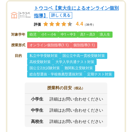
トウコベ【東大生によるオンライン個別
指導】
詳しく見る
4.4
評価
（38件）
対象学年
幼児
小1～小6
中1～中3
高1～高3
浪人生
授業形式
オンライン個別指導(1:1)
個別指導(1:1)
目的
私立中学受験対策
国公立中高一貫校受験対策
高校受験対策
大学入学共通テスト対策
国公立2次試験対策
難関私立受験対策
総合型選抜・学校推薦型選抜対策
定期テスト対策
授業料の目安
（税込）
小学生
詳細はお問い合わせください
中学生
詳細はお問い合わせください
高校生
詳細はお問い合わせください