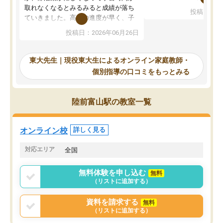
考えて入りました。地元
取れなくなるとみるみると成績が落ち
投稿日：20
で、当初は模試でD判定
ていきました。高校の進度が早く、子
していたのですが、やは
供も家に帰って勉強の話すると嫌な反
投稿日：2026年06月26日
験勉強に詳しく、先生か
応を示します。東大先生にお願いして
受け合格できました。ま
からは効率的な計画を先生が立ててく
自習室が毎日使えていつ
れるので、親としても安心です。毎日
東大先生｜現役東大生によるオンライン家庭教師・
るのが心強かったようで
使える自習室とかもあり、わからない
個別指導の口コミをもっとみる
謝です。
ところがあれば先生が回答してくれる
のも重宝しています。
陸前富山駅の教室一覧
オンライン校
詳しく見る
対応エリア
全国
無料体験を申し込む
無料
（リストに追加する）
資料を請求する
無料
（リストに追加する）