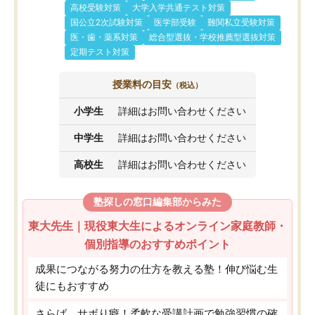
高校受験対策
大学入学共通テスト対策
国公立2次試験対策
医学部受験
難関私立受験対策
医・歯・薬系対策
総合型選抜・学校推薦型選抜対策
定期テスト対策
授業料の目安
（税込）
小学生
詳細はお問い合わせください
中学生
詳細はお問い合わせください
高校生
詳細はお問い合わせください
塾探しの窓口編集部からみた
東大先生｜現役東大生によるオンライン家庭教師・
個別指導のおすすめポイント
成果につながる努力の仕方を教える塾！伸び悩む生
徒にもおすすめ
さらば、サボり癖！柔軟な受講計画で勉強習慣の確