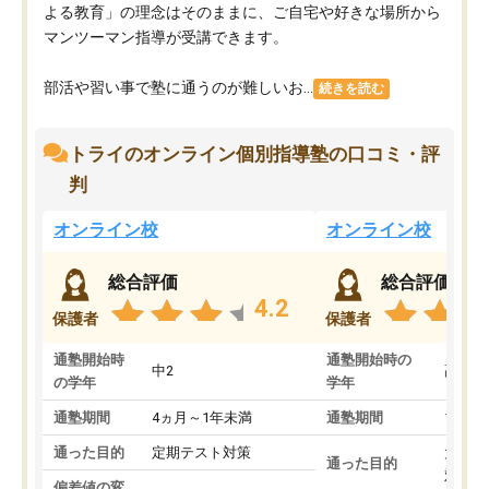
よる教育」の理念はそのままに、ご自宅や好きな場所から
マンツーマン指導が受講できます。
部活や習い事で塾に通うのが難しいお...
続きを読む
トライのオンライン個別指導塾の口コミ・評
判
オンライン校
オンライン校
総合評価
総合評価
4.2
保護者
保護者
通塾開始時
通塾開始時の
中2
高3
の学年
学年
通塾期間
4ヵ月～1年未満
通塾期間
1～3
通った目的
定期テスト対策
大学入
通った目的
対策
偏差値の変