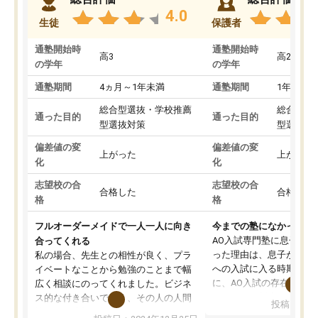
4.0
生徒
保護者
通塾開始時
通塾開始時
高3
高2
の学年
の学年
通塾期間
4ヵ月～1年未満
通塾期間
1年以上
総合型選抜・学校推薦
総合型選
通った目的
通った目的
型選抜対策
型選抜対
偏差値の変
偏差値の変
上がった
上がった
化
化
志望校の合
志望校の合
合格した
合格した
格
格
フルオーダーメイドで一人一人に向き
今までの塾になかったA
AO入試専門塾に息子を
合ってくれる
った理由は、息子が高校
私の場合、先生との相性が良く、プラ
への入試に入る時期に差
イベートなことから勉強のことまで幅
に、AO入試の存在を息
広く相談にのってくれました。ビジネ
してもその制度で合格し
ス的な付き合いでなく、その人の人間
投稿日：20
たことから、AOIに入塾
性までを適切に把握し、むきあってい