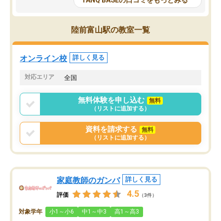
TANQ BASEの口コミをもっとみる
も目を通して頂ける。そのため多くの
接・小論文などの技術指
意見を聞くことができ、より良いもの
ション内容になっていま
を推敲することが可能だ。
選抜を通して将来自分が
陸前富山駅の教室一覧
どの人も優しく、親身に接してくださ
のかといった人生設計・
るのでやる気も出て、良かったで
を社会人として働いてい
す！！
に考える事が出来る環境
オンライン校
詳しく見る
番の魅力だと思います。
い事が何もない所から社
対応エリア
全国
ポートを受け、学びたい
標を見つける事が出来ま
無料体験を申し込む
無料
（リストに追加する）
資料を請求する
無料
（リストに追加する）
家庭教師のガンバ
詳しく見る
4.5
評価
（3件）
対象学年
小1～小6
中1～中3
高1～高3