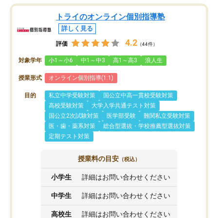
トライのオンライン個別指導塾
詳しく見る
4.2
評価
（44件）
対象学年
小1～小6
中1～中3
高1～高3
浪人生
授業形式
オンライン個別指導(1:1)
目的
私立中学受験対策
国公立中高一貫校受験対策
高校受験対策
大学入学共通テスト対策
国公立2次試験対策
医学部受験
難関私立受験対策
医・歯・薬系対策
総合型選抜・学校推薦型選抜対策
定期テスト対策
授業料の目安
（税込）
小学生
詳細はお問い合わせください
中学生
詳細はお問い合わせください
高校生
詳細はお問い合わせください