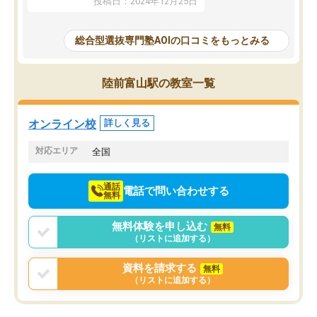
投稿日：2024年12月25日
思いました。
るなぁと強く感じることできました。
AOIでは、カウンセリン
また、他の先生の意見も聞いてみたい
で、AO入試を改めて知
と相談すると、他の先生も紹介してく
総合型選抜専門塾AOIの口コミをもっとみる
それに対しての具体的な
ださり、客観的なアドバイスもいただ
ことでした。更に子供の
くことができました（志望理由・自己
る適正等についても詳し
PR等の添削において）。そして、なに
陸前富山駅の教室一覧
でき、メンターの方々も
より自習室が解放されている点がよか
けてらっしゃいますので
ったです。友達と好きな時間に自習
せることができました。
し、お互いを高めあえる環境がありま
オンライン校
詳しく見る
した。
対応エリア
全国
通話
電話で問い合わせする
無料
無料体験を申し込む
無料
（リストに追加する）
資料を請求する
無料
（リストに追加する）