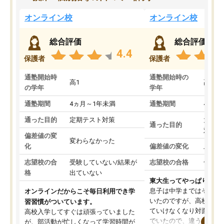
オンライン校
オンライン校
総合評価
総合評価
4.4
保護者
保護者
通塾開始時
通塾開始時の
高1
高3
の学年
学年
通塾期間
4ヵ月～1年未満
通塾期間
4ヵ月
通った目的
定期テスト対策
大学入
通った目的
対策
偏差値の変
変わらなかった
化
偏差値の変化
上がっ
志望校の合
受験していない/結果が
志望校の合格
合格し
格
出ていない
東大生ってやっぱりすご
息子は中学まではそこそ
オンラインだからこそ毎日利用でき学
いたのですが、高校に入
習習慣がついています。
ていけなくなり対面の塾
高校入学してすぐは頑張っていました
でいたので、違うアプロ
が、部活動が忙しくなって学習時間が