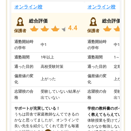
オンライン校
オンライン校
総合評価
総合評価
4.4
保護者
保護者
通塾開始時
通塾開始時
中1
中1
の学年
の学年
通塾期間
1年以上
通塾期間
1～3ヵ月
通った目的
高校受験対策
通った目的
定期テス
偏差値の変
偏差値の変
上がった
上がった
化
化
志望校の合
受験していない/結果が
志望校の合
受験して
格
出ていない
格
出ていな
サポートが充実している！
学校の教科書のポイント
うちは田舎で家庭教師なんてできるの
く教えてもらえている
かなと思ってましたが、オンラインで
体験授業を受けて入塾し
良い先生を紹介してくれて息子も毎週
なかなか勉強しない息子