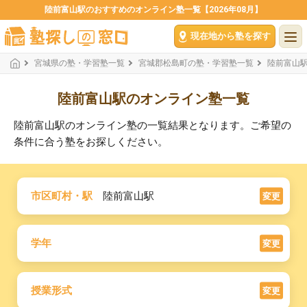
陸前富山駅のおすすめのオンライン塾一覧【2026年08月】
現在地から塾を探す
宮城県の塾・学習塾一覧
宮城郡松島町の塾・学習塾一覧
陸前富山
陸前富山駅のオンライン塾一覧
陸前富山駅のオンライン塾の一覧結果となります。ご希望の
条件に合う塾をお探しください。
市区町村・駅
陸前富山駅
変更
学年
変更
授業形式
変更