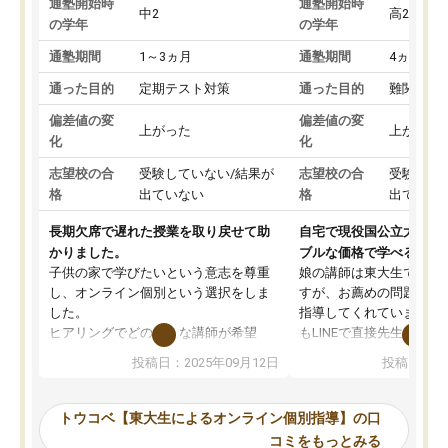
通塾開始時
通塾開始時
中2
高2
の学年
の学年
通塾期間
1～3ヵ月
通塾期間
4ヵ月～1
通った目的
定期テスト対策
通った目的
難関私立
偏差値の変
偏差値の変
上がった
上がった
化
化
志望校の合
受験していない/結果が
志望校の合
受験して
格
出ていない
格
出ていな
長期欠席で遅れた授業を取り戻せて助
自宅で現役国公立大学生
かりました。
ブルな価格で学べる
子供の家で学びたいという意志を尊重
娘の講師は東大生では無
し、オンライン個別という選択をしま
すが、お薦めの問題集や
した。
指導してくれています。2
ヒアリングでどのような講師が希望
もLINEで直接先生に質問
か、オプションは付帯するかなど選ぶ
教科でも)。受講科目や
投稿日：2025年09月12日
投稿日：20
事が出来ました。
めれるので、個人に合っ
講師とのマッチング後講師との初回ミ
ると思います。カリキュ
ーティングを行い、その講師で良いか
いなのがあり(有料)、受
トウコベ【東大生によるオンライン個別指導】の口
他の講師を希望するか子供との相性も
ことをどんなスケジュー
コミをもっとみる