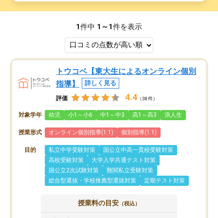
1
件中
1～1
件を表示
トウコベ【東大生によるオンライン個別
指導】
詳しく見る
4.4
評価
（38件）
対象学年
幼児
小1～小6
中1～中3
高1～高3
浪人生
授業形式
オンライン個別指導(1:1)
個別指導(1:1)
目的
私立中学受験対策
国公立中高一貫校受験対策
高校受験対策
大学入学共通テスト対策
国公立2次試験対策
難関私立受験対策
総合型選抜・学校推薦型選抜対策
定期テスト対策
授業料の目安
（税込）