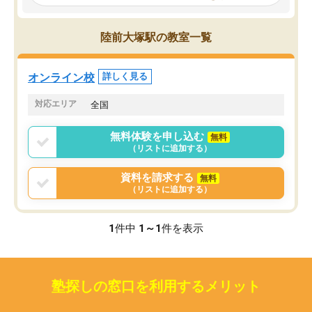
見てから講師を決定する事ができま
くか相談したのですが、
す。
ち期待したものではなく
うちの子は、初回面談の講師の方で決
内容でした。それでも明
陸前大塚駅の教室一覧
定しました。
やる気も出ましたし、苦
くなってきたようなので
オンラインツールを使用した単語帳の
お願いして良かったと思
オンライン校
詳しく見る
共有があり宿題もそちらで出される形
も合わなければチェンジ
でした。
娘は3科目ともずっと同
対応エリア
全国
2ヶ月で担当講師の方がお辞めになると
言う事で講師変更の申し出があり、あ
無料体験を申し込む
無料
まりに短期での変更だった為、塾に通
（リストに追加する）
う事にして退会しました。遅れも取り
戻せ、授業内容や講師の方は良かった
資料を請求する
無料
と思います。
（リストに追加する）
1
件中
1～1
件を表示
塾探しの窓口を利用するメリット