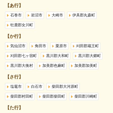
【あ行】
石巻市
岩沼市
大崎市
伊具郡丸森町
牡鹿郡女川町
【か行】
気仙沼市
角田市
栗原市
刈田郡蔵王町
刈田郡七ヶ宿町
黒川郡大和町
黒川郡大郷町
黒川郡大衡村
加美郡色麻町
加美郡加美町
【さ行】
塩竈市
白石市
柴田郡大河原町
柴田郡村田町
柴田郡柴田町
柴田郡川崎町
【た行】