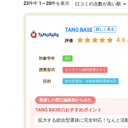
23
件中
1～20
件を表示
TANQ BASE
詳しく見る
4.6
評価
対象学年
高3
授業形式
オンライン個別指導(1:2~)
目的
総合型選抜・学校推薦型選抜対策
塾探しの窓口編集部からみた
TANQ BASEのおすすめポイント
拡大する総合型選抜に完全対応！なんと活