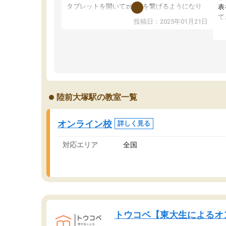
タブレットを開いてzoomを繋げるようになり
表
ました！5科目なんでもOKなのもとても気に入
て
投稿日：2025年01月21日
っています
オ
成績もだいぶ下の方でしたが、通い始めて1年ほ
い
どだった今では平均点以上の科目が増えてきま
か
した！あと1年受験まであるので無料の週末教室
て
を使用しながら頑張って欲しいと思います！
陸前大塚駅の教室一覧
オンライン校
詳しく見る
対応エリア
全国
トウコベ【東大生によるオ