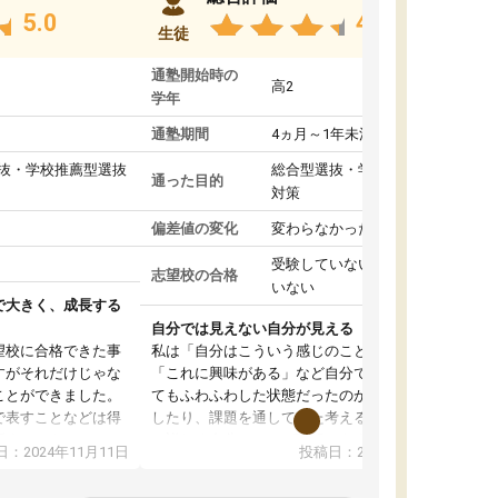
5.0
4.8
生徒
通塾開始時の
高2
学年
通塾期間
4ヵ月～1年未満
抜・学校推薦型選抜
総合型選抜・学校推薦型選抜
通った目的
対策
偏差値の変化
変わらなかった
受験していない/結果が出て
志望校の合格
いない
で大きく、成長する
自分では見えない自分が見える
望校に合格できた事
私は「自分はこういう感じのことがしたい」
すがそれだけじゃな
「これに興味がある」など自分で自己分析をし
ことができました。
てもふわふわした状態だったのが、コーチと話
で表すことなどは得
したり、課題を通してまた考えることで、もっ
話すことやコミュニ
と詳しく自分のことが理解できました。いつで
：2024年11月11日
投稿日：2024年10月31日
手でした。
も質問できるので、そこも1つの魅力です。ま
同じ学年の方々と関
た、はたらく部にいる生徒達は意識高い系の子