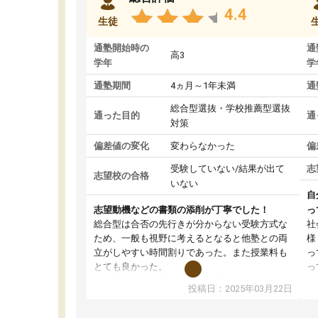
4.4
生徒
通塾開始時の
通
高3
学年
学
通塾期間
4ヵ月～1年未満
通
総合型選抜・学校推薦型選抜
通った目的
通
対策
偏差値の変化
変わらなかった
偏
受験していない/結果が出て
志
志望校の合格
いない
自
志望動機などの書類の添削が丁寧でした！
っ
総合型は合否の先行きが分からない受験方式な
社
ため、一般も視野に考えるとなると他塾との両
様
立がしやすい時間割りであった。また授業料も
っ
とても良かった。
っ
総合型の多くの塾は大学生が見ることが多い
味
投稿日：2025年03月22日
が、はたらく部総合型コースは大学生の目だけ
ま
でなく、数人の大人にも目を通して頂ける。そ
総