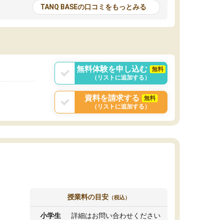
とる機会が増えたり
が多いので、その子達に感化されて自分も『も
TANQ BASEの口コミをもっとみる
次試験対策の面接練
っと何かに取り組んでみよう』と思えます。
てもらい飛躍的に成
はたらく部はオンラインなので、色々な場所の
面接自体も試験まで
コーチも生徒がいて、みんなフレンドリーなの
した。その結果本番
で気軽に話せるのでとても楽しいです。
りと伝えることもで
ことができました。
無料体験を申し込む
無料
（リストに追加する）
資料を請求する
無料
（リストに追加する）
授業料の目安
（税込）
小学生
詳細はお問い合わせください