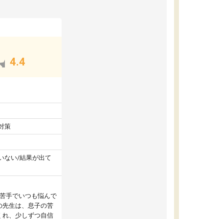
4.4
対策
いない/結果が出て
が苦手でいつも悩んで
の先生は、息子の苦
くれ、少しずつ自信