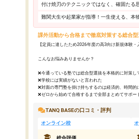
付け焼刃のテクニックではなく、確固たる
難関大生や起業家が指導！一生使える、本
課外活動から合格まで徹底対策する総合型
【定員に達したため2026年度の高3向け新規体験
こんなお悩みありませんか？
❌今通っている塾では総合型選抜を本格的に対策し
❌学校には実績がないと言われた
❌対面の専門塾を掛け持ちするのは経済的、時間的
❌ゼロから始めて合格するまで全部まとめてサポート.
TANQ BASEの口コミ・評判
オンライン校
オ
総合評価