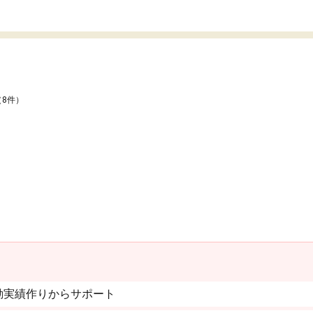
（8件）
動実績作りからサポート