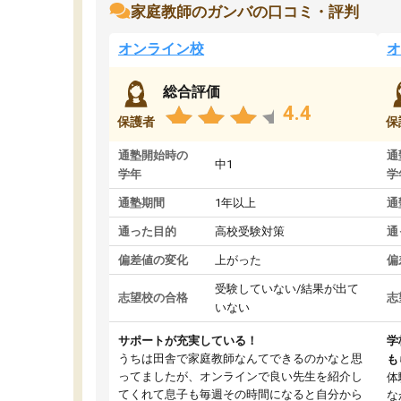
家庭教師のガンバの口コミ・評判
オンライン校
オ
総合評価
4.4
保護者
保
通塾開始時の
通
中1
学年
学
通塾期間
1年以上
通
通った目的
高校受験対策
通
偏差値の変化
上がった
偏
受験していない/結果が出て
志望校の合格
志
いない
サポートが充実している！
学
うちは田舎で家庭教師なんてできるのかなと思
も
ってましたが、オンラインで良い先生を紹介し
体
てくれて息子も毎週その時間になると自分から
な