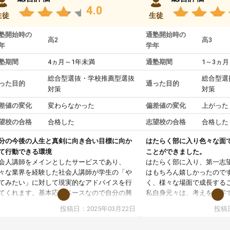
4.0
生徒
生徒
塾開始時の
通塾開始時の
高2
高3
年
学年
塾期間
4ヵ月～1年未満
通塾期間
1～3ヵ月
総合型選抜・学校推薦型選抜
総合型選
った目的
通った目的
対策
対策
差値の変化
変わらなかった
偏差値の変化
上がった
望校の合格
合格した
志望校の合格
合格した
分の今後の人生と真剣に向き合い目標に向か
はたらく部に入り色々な面
て行動できる環境
ことができました。
会人講師をメインとしたサービスであり、
はたらく部に入り、第一志
々な業界を経験した社会人講師が学生の「や
はもちろん嬉しかったので
てみたい」に対して現実的なアドバイスを行
く、様々な場面で成長する
てくれます。基本応援ベースなので自分の興
私自身元々は、考えを文字
分野について学生知識では思いつかない部分
意だったのですが、人前で
投稿日：2025年03月22日
投稿日
で深ぼる事が出来ます。
ケーションをとることが苦
合型選抜対策として志望理由書・面接・小論
しかし、はたらく部に入り