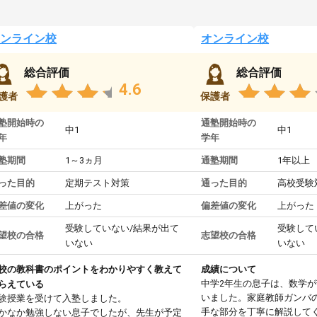
ンライン校
オンライン校
総合評価
総合評価
4.6
護者
保護者
塾開始時の
通塾開始時の
中1
中1
年
学年
塾期間
1～3ヵ月
通塾期間
1年以上
った目的
定期テスト対策
通った目的
高校受験
差値の変化
上がった
偏差値の変化
上がった
受験していない/結果が出て
受験して
望校の合格
志望校の合格
いない
いない
校の教科書のポイントをわかりやすく教えて
成績について
中学2年生の息子は、数学
らえている
いました。家庭教師ガンバ
験授業を受けて入塾しました。
手な部分を丁寧に解説して
かなか勉強しない息子でしたが、先生が予定