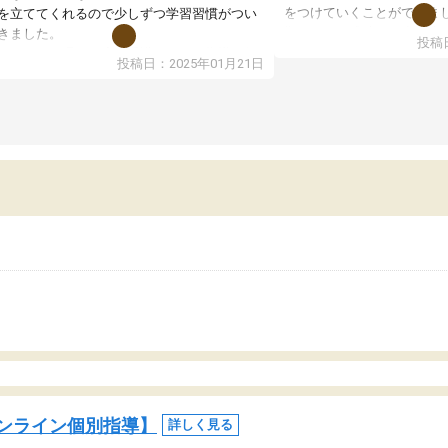
をつけていくことができま
を立ててくれるので少しずつ学習習慣がつい
期テストの成績が10点以上
きました。
投稿日
ても喜んでいます。
ンラインで週に一度の受講ですが、指導が無
投稿日：2025年01月21日
日も予定表に基づいて勉強したり、LINEでわ
らないところを質問できるのでとても助かっ
います。
ンライン個別指導】
詳しく見る