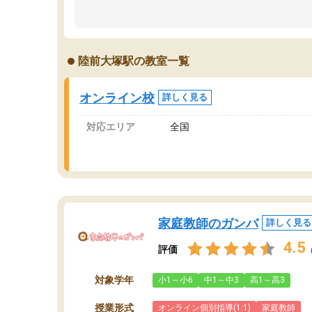
のため多くの意見を聞くことができ、より良い
文
ものを推敲することが可能だ。
て
どの人も優しく、親身に接してくださるのでや
う
る気も出て、良かったです！！
計
陸前大塚駅の教室一覧
る
い
会
オンライン校
詳しく見る
の
対応エリア
全国
家庭教師のガンバ
詳しく見る
4.5
評価
対象学年
小1～小6
中1～中3
高1～高3
授業形式
オンライン個別指導(1:1)
家庭教師