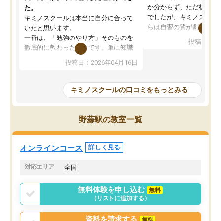
か分からず、ただ机に座
た。
でしたが、キミノスクー
キミノスクールは本当に自分に合って
らは自習の質が劇的に変
いたと思います。
先生が毎日何をすべきか
一番は、「勉強のやり方」そのものを
投稿日：20
を明確にしてくれるので
徹底的に教わったことです。単に知識
ずに学習に取り組めるよ
を詰め込むのではなく、自学自習の習
投稿日：2026年04月16日
が一番の収穫です。
慣が身につくよう並走してくれるの
授業で教えてもらうとい
で、通塾日以外も机に向かうのが苦で
の仕方をコーチングして
はなくなりました。
キミノスクールの口コミをもっとみる
ルなので、家での学習習
身につきました。結果と
講師の方との距離も近く、親身なコー
た英語の偏差値が10以上
チングのおかげで、停滞期もモチベー
野蒜駅の教室一覧
していた公立高校に無事
ションを維持できました。「やらされ
た。自分から学ぶ姿勢を
る勉強」から「目標のための勉強」へ
たい家庭には本当におす
意識が変わったことが、目標校への合
オンラインコース
詳しく見る
思います。
格に繋がったと思います。
対応エリア
全国
無料体験を申し込む
無料
（リストに追加する）
資料を請求する
無料