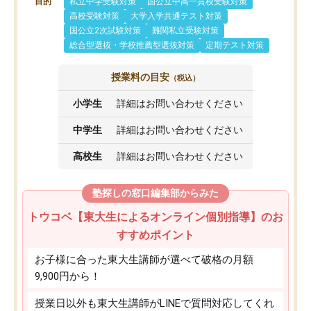
目的
私立中学受験対策
国公立中高一貫校受験対策
高校受験対策
大学入学共通テスト対策
国公立2次試験対策
難関私立受験対策
総合型選抜・学校推薦型選抜対策
定期テスト対策
授業料の目安
（税込）
小学生
詳細はお問い合わせください
中学生
詳細はお問い合わせください
高校生
詳細はお問い合わせください
塾探しの窓口編集部からみた
トウコベ【東大生によるオンライン個別指導】のお
すすめポイント
お子様に合った東大生講師が選べて破格の月額
9,900円から！
授業日以外も東大生講師がLINEで質問対応してくれ