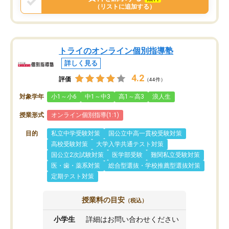
（リストに追加する）
トライのオンライン個別指導塾
詳しく見る
4.2
評価
（44件）
対象学年
小1～小6
中1～中3
高1～高3
浪人生
授業形式
オンライン個別指導(1:1)
目的
私立中学受験対策
国公立中高一貫校受験対策
高校受験対策
大学入学共通テスト対策
国公立2次試験対策
医学部受験
難関私立受験対策
医・歯・薬系対策
総合型選抜・学校推薦型選抜対策
定期テスト対策
授業料の目安
（税込）
小学生
詳細はお問い合わせください