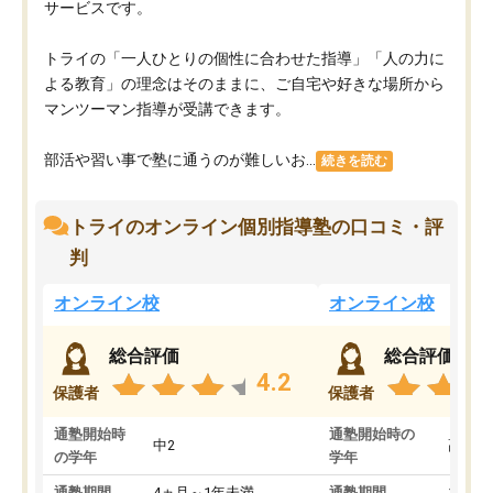
サービスです。
トライの「一人ひとりの個性に合わせた指導」「人の力に
よる教育」の理念はそのままに、ご自宅や好きな場所から
マンツーマン指導が受講できます。
部活や習い事で塾に通うのが難しいお...
続きを読む
トライのオンライン個別指導塾の口コミ・評
判
オンライン校
オンライン校
総合評価
総合評価
4.2
保護者
保護者
通塾開始時
通塾開始時の
中2
高3
の学年
学年
通塾期間
4ヵ月～1年未満
通塾期間
1～3