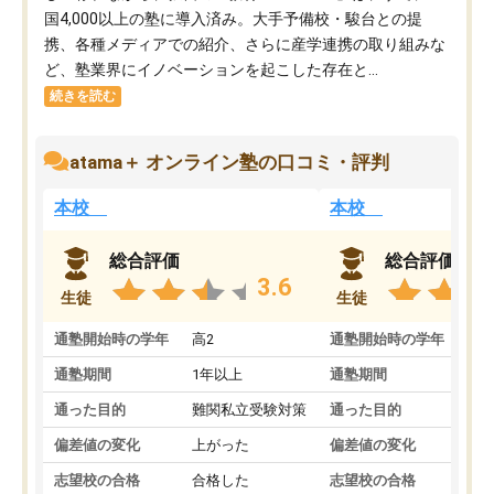
国4,000以上の塾に導入済み。大手予備校・駿台との提
携、各種メディアでの紹介、さらに産学連携の取り組みな
ど、塾業界にイノベーションを起こした存在と...
続きを読む
atama＋ オンライン塾の口コミ・評判
本校
本校
総合評価
総合評価
3.6
生徒
生徒
通塾開始時の学年
高2
通塾開始時の学年
中
通塾期間
1年以上
通塾期間
通った目的
難関私立受験対策
通った目的
偏差値の変化
上がった
偏差値の変化
志望校の合格
合格した
志望校の合格