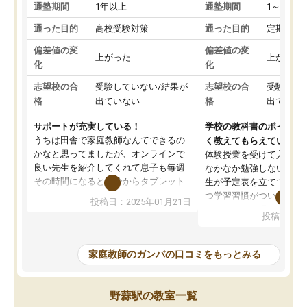
通塾期間
1年以上
通塾期間
1～3ヵ月
通った目的
高校受験対策
通った目的
定期テス
偏差値の変
偏差値の変
上がった
上がった
化
化
志望校の合
受験していない/結果が
志望校の合
受験して
格
出ていない
格
出ていな
サポートが充実している！
学校の教科書のポイント
うちは田舎で家庭教師なんてできるの
く教えてもらえている
かなと思ってましたが、オンラインで
体験授業を受けて入塾し
良い先生を紹介してくれて息子も毎週
なかなか勉強しない息子
その時間になると自分からタブレット
生が予定表を立ててくれ
を開いてzoomを繋げるようになりまし
つ学習習慣がついてきま
投稿日：2025年01月21日
た！5科目なんでもOKなのもとても気
オンラインで週に一度の
投稿日：20
に入っています
指導が無い日も予定表に
成績もだいぶ下の方でしたが、通い始
したり、LINEでわから
めて1年ほどだった今では平均点以上の
問できるのでとても助か
家庭教師のガンバの口コミをもっとみる
科目が増えてきました！あと1年受験ま
であるので無料の週末教室を使用しな
がら頑張って欲しいと思います！
野蒜駅の教室一覧