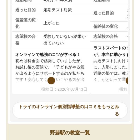
通った目的
定期テスト対策
大学入
通った目的
対策
偏差値の変
上がった
化
偏差値の変化
上がっ
志望校の合
受験していない/結果が
志望校の合格
合格し
格
出ていない
ラストスパートの１か月
オンラインで勉強のコツが学べる！
が、本当に助かりました
初めは料金面で躊躇していましたが、
共通テストに向けての追
お試し後の面談で、「子どもがやる気
に、入塾しました。田舎
が出るようにサポートするのが私たち
近隣の塾では、教えても
です！安心してください！やる気が出
く、かといって通うには
ないのは私たち講師の責任です」と言
が、トライならオンライ
投稿日：2026年03月13日
投稿日：20
ってくださり、確かに！と考えて、思
可能なので本当に助かり
い切って入塾しました。英語が苦手だ
テストの内容重視でした
ったんですが、学生の先生から学ぶこ
らないところをピンポイ
トライのオンライン個別指導塾の口コミをもっとみ
とで、勉強のコツみたいなものをつか
頂いて、とてもわかりや
る
み、徐々に成績が上がったらいいなと
していました。一生を左
思っていました。何が今足りないのか
スト、多少お金がかかっ
を的確に指導いただき、子どももびっ
思い切って入塾してよか
野蒜駅の教室一覧
くりするほど楽しんでやる気を持って