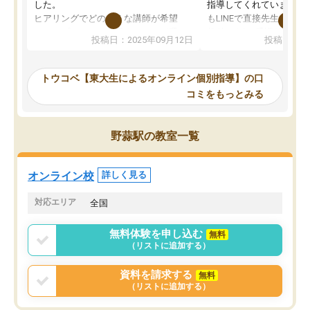
した。
指導してくれています。2
ヒアリングでどのような講師が希望
もLINEで直接先生に質問
か、オプションは付帯するかなど選ぶ
教科でも)。受講科目や
投稿日：2025年09月12日
投稿日：20
事が出来ました。
めれるので、個人に合っ
講師とのマッチング後講師との初回ミ
ると思います。カリキュ
ーティングを行い、その講師で良いか
いなのがあり(有料)、受
トウコベ【東大生によるオンライン個別指導】の口
他の講師を希望するか子供との相性も
ことをどんなスケジュー
コミをもっとみる
見てから講師を決定する事ができま
くか相談したのですが、
す。
ち期待したものではなく
うちの子は、初回面談の講師の方で決
内容でした。それでも明
野蒜駅の教室一覧
定しました。
やる気も出ましたし、苦
くなってきたようなので
オンラインツールを使用した単語帳の
お願いして良かったと思
オンライン校
詳しく見る
共有があり宿題もそちらで出される形
も合わなければチェンジ
でした。
娘は3科目ともずっと同
対応エリア
全国
2ヶ月で担当講師の方がお辞めになると
言う事で講師変更の申し出があり、あ
無料体験を申し込む
無料
まりに短期での変更だった為、塾に通
（リストに追加する）
う事にして退会しました。遅れも取り
戻せ、授業内容や講師の方は良かった
資料を請求する
無料
と思います。
（リストに追加する）