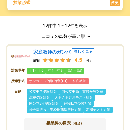
授業形式
変更
19
件中
1～19
件を表示
家庭教師のガンバ
詳しく見る
4.5
評価
（3件）
対象学年
小1～小6
中1～中3
高1～高3
授業形式
オンライン個別指導(1:1)
家庭教師
目的
私立中学受験対策
国公立中高一貫校受験対策
高校受験対策
大学入学共通テスト対策
国公立2次試験対策
難関私立受験対策
総合型選抜・学校推薦型選抜対策
定期テスト対策
授業料の目安
（税込）