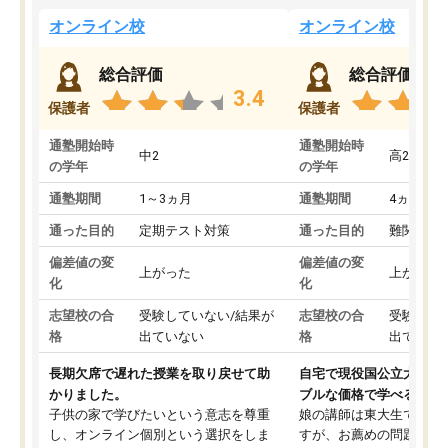
オンライン校
オンライン校
総合評価
総合評価
3.4
保護者
保護者
通塾開始時
通塾開始時
中2
高2
の学年
の学年
通塾期間
1～3ヵ月
通塾期間
4ヵ月～1
通った目的
定期テスト対策
通った目的
難関私立
偏差値の変
偏差値の変
上がった
上がった
化
化
志望校の合
受験していない/結果が
志望校の合
受験して
格
出ていない
格
出ていな
長期欠席で遅れた授業を取り戻せて助
自宅で現役国公立大学生
かりました。
ブルな価格で学べる
子供の家で学びたいという意志を尊重
娘の講師は東大生では無
し、オンライン個別という選択をしま
すが、お薦めの問題集や