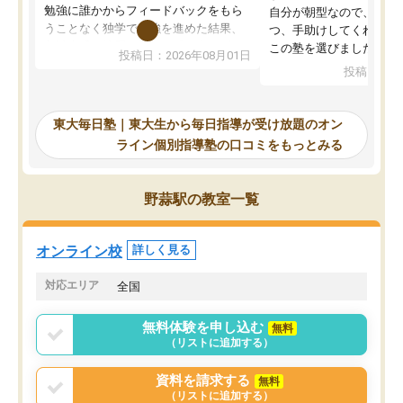
勉強に誰かからフィードバックをもら
自分が朝型なので、自習
うことなく独学で勉強を進めた結果、
つ、手助けしてくれる設
入試本番に地歴の学習が間に合わず不
この塾を選びました。
投稿日：2026年08月01日
合格となってしまいました。その経験
投稿日：20
を踏まえ、浪人が決まった際に勉強計
画を考えてもらえる塾を探した結果、
東大毎日塾にたどり着きました。学習
東大毎日塾｜東大生から毎日指導が受け放題のオン
の長期計画や日々の勉強のやり方につ
ライン個別指導塾の口コミをもっとみる
いて客観的なアドバイスをいただけた
ので、自信をもって受験勉強を進める
ことができました。自分のように勉強
野蒜駅の教室一覧
のやり方や進捗管理で苦労している方
には特におすすめしたい塾です。
オンライン校
詳しく見る
対応エリア
全国
無料体験を申し込む
無料
（リストに追加する）
資料を請求する
無料
（リストに追加する）