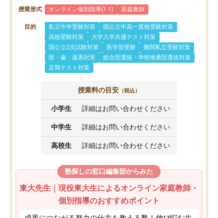
授業形式
オンライン個別指導(1:1)
家庭教師
目的
私立中学受験対策
国公立中高一貫校受験対策
高校受験対策
大学入学共通テスト対策
国公立2次試験対策
医学部受験
難関私立受験対策
医・歯・薬系対策
総合型選抜・学校推薦型選抜対策
定期テスト対策
授業料の目安
（税込）
小学生
詳細はお問い合わせください
中学生
詳細はお問い合わせください
高校生
詳細はお問い合わせください
塾探しの窓口編集部からみた
東大先生｜現役東大生によるオンライン家庭教師・
個別指導のおすすめポイント
成果につながる努力の仕方を教える塾！伸び悩む生