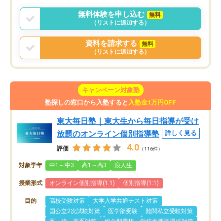
無料体験を申し込む
無料
（リストに追加する）
資料を請求する
無料
（リストに追加する）
キャンペーン対象塾
塾探しの窓口から入塾すると
入塾金1万円OFF
東大毎日塾｜東大生から毎日指導が受け
放題のオンライン個別指導塾
詳しく見る
4.0
評価
（116件）
対象学年
中1～中3
高1～高3
浪人生
授業形式
オンライン個別指導(1:1)
個別指導(1:1)
目的
高校受験対策
大学入学共通テスト対策
国公立2次試験対策
医学部受験
難関私立受験対策