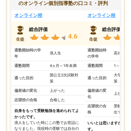
のオンライン個別指導塾の口コミ・評判
オンライン校
オンライン校
総合評価
総合評価
4.6
生徒
生徒
通塾開始時の学
通塾開始時
浪人生
高3
年
の学年
通塾期間
4ヵ月～1年未満
通塾期間
1～3ヵ月
国公立2次試験対
大学入学
通った目的
通った目的
策
策
偏差値の変化
上がった
偏差値の変
上がった
化
志望校の合格
合格した
志望校の合
受験して
自身をもって受験勉強を進められてよ
格
出ていな
かったです。
浪人をしていた時にこの塾でお世話に
いいとは思いますが、料
なりました。現役時の受験では自分の
す。