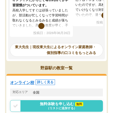
いたのですが、高校に入
習習慣がついています。
ていけなくなり対面の塾
高校入学してすぐは頑張っていました
でいたので、違うアプロ
が、部活動が忙しくなって学習時間が
考えて入りました。地元
取れなくなるとみるみると成績が落ち
投稿日：20
で、当初は模試でD判定
ていきました。高校の進度が早く、子
していたのですが、やは
供も家に帰って勉強の話すると嫌な反
投稿日：2026年06月26日
験勉強に詳しく、先生か
応を示します。東大先生にお願いして
受け合格できました。ま
からは効率的な計画を先生が立ててく
自習室が毎日使えていつ
れるので、親としても安心です。毎日
東大先生｜現役東大生によるオンライン家庭教師・
るのが心強かったようで
使える自習室とかもあり、わからない
個別指導の口コミをもっとみる
謝です。
ところがあれば先生が回答してくれる
のも重宝しています。
野蒜駅の教室一覧
オンライン校
詳しく見る
対応エリア
全国
無料体験を申し込む
無料
（リストに追加する）