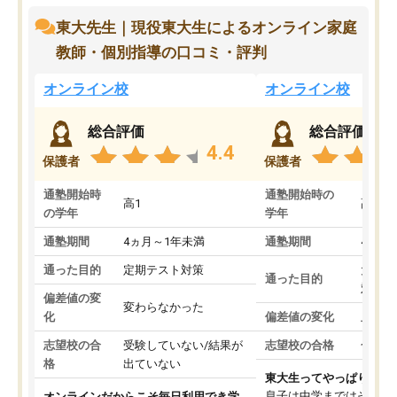
東大先生｜現役東大生によるオンライン家庭
教師・個別指導の口コミ・評判
オンライン校
オンライン校
総合評価
総合評価
4.4
保護者
保護者
通塾開始時
通塾開始時の
高1
高3
の学年
学年
通塾期間
4ヵ月～1年未満
通塾期間
4ヵ月
通った目的
定期テスト対策
大学入
通った目的
対策
偏差値の変
変わらなかった
化
偏差値の変化
上がっ
志望校の合
受験していない/結果が
志望校の合格
合格し
格
出ていない
東大生ってやっぱりすご
息子は中学まではそこそ
オンラインだからこそ毎日利用でき学