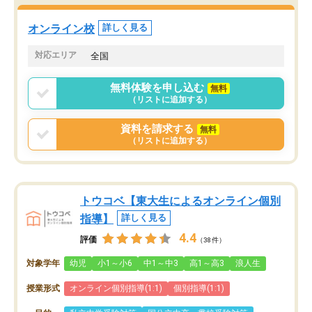
オンライン校
詳しく見る
対応エリア
全国
無料体験を申し込む
無料
（リストに追加する）
資料を請求する
無料
（リストに追加する）
トウコベ【東大生によるオンライン個別
指導】
詳しく見る
4.4
評価
（38件）
対象学年
幼児
小1～小6
中1～中3
高1～高3
浪人生
授業形式
オンライン個別指導(1:1)
個別指導(1:1)