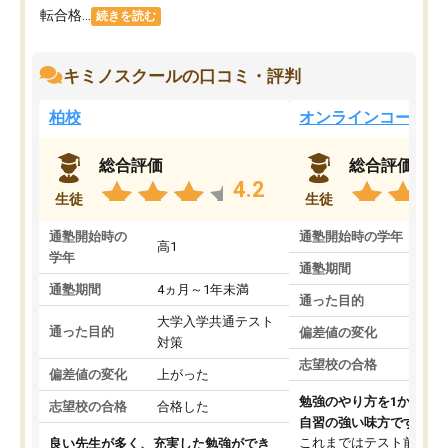
転合格...
続きを読む
キミノスクールの口コミ・評判
柏校
オンラインコース
総合評価
総合評価
4.2
生徒
生徒
通塾開始時の
通塾開始時の学年
中
高1
学年
通塾期間
通塾期間
4ヵ月～1年未満
通った目的
大学入学共通テスト
通った目的
偏差値の変化
対策
志望校の合格
偏差値の変化
上がった
勉強のやり方を1から教
志望校の合格
合格した
自習の強い味方です。
これまではテスト前に何
良い先生が多く、充実した勉強ができ