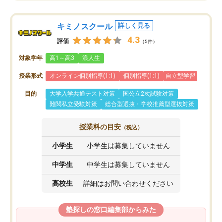
キミノスクール
詳しく見る
4.3
評価
（5件）
対象学年
高1～高3
浪人生
授業形式
オンライン個別指導(1:1)
個別指導(1:1)
自立型学習
目的
大学入学共通テスト対策
国公立2次試験対策
難関私立受験対策
総合型選抜・学校推薦型選抜対策
授業料の目安
（税込）
小学生
小学生は募集していません
中学生
中学生は募集していません
高校生
詳細はお問い合わせください
塾探しの窓口編集部からみた