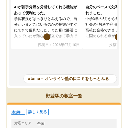
AIが苦手分野を分析してくれる機能が
自分のペースで効率よく
あって便利だった。
れました。
学習状況がはっきりとみえるので、自
中学3年の5月から数学・
分がいまどこにいるのかの把握がすぐ
社会の4教科で利用し、偏
にできて便利だった。また私は部活に
高校に合格できました。
入っていたが難なく両立できて学力で
に固められる点が魅力で
も部活でも結果を残すことができてよ
れる「ウォームアップ」
投稿日：2026年07月10日
投稿日：20
かった。また問題演習の際に、自分が
項目のおかげで、手軽に
一度間違えた問題を繰り返し学習でき
せられます。何度も間違
たので苦手だった英語の克服につなが
「特訓」項目で徹底的に
った点もよかった。ただAIをアピール
め、苦手克服に非常に役
して活用するのは良かった点もあった
また、その日の勉強時間
が、自分で自分の管理ができない人に
元数が可視化されるので
atama＋ オンライン塾の口コミをもっとみる
とっては難しい部分もあるのではない
しながら意欲的に取り組
かと思った。
常に効果を実感している
になった現在も大学受験
野蒜駅の教室一覧
して利用しており、自信
すめできる塾です。
本校
詳しく見る
対応エリア
全国