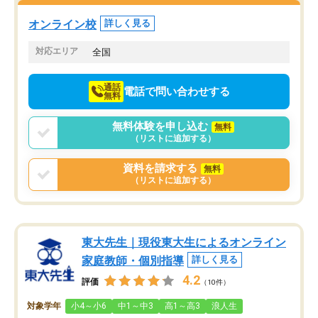
塾を受けています。狙い通り、少しず
つ成績も上がり、苦手意識も無くなっ
オンライン校
詳しく見る
てきたので、さらに苦手な数学も追加
でお願いしました。来年の高校受験に
対応エリア
全国
向けて頑張っています。
通話
電話で問い合わせする
無料
無料体験を申し込む
無料
（リストに追加する）
資料を請求する
無料
（リストに追加する）
東大先生｜現役東大生によるオンライン
家庭教師・個別指導
詳しく見る
4.2
評価
（10件）
対象学年
小4～小6
中1～中3
高1～高3
浪人生