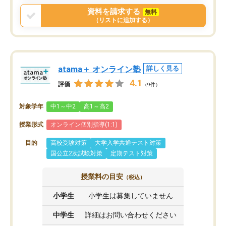
資料を請求する
無料
（リストに追加する）
atama＋ オンライン塾
詳しく見る
4.1
評価
（9件）
対象学年
中1～中2
高1～高2
授業形式
オンライン個別指導(1:1)
目的
高校受験対策
大学入学共通テスト対策
国公立2次試験対策
定期テスト対策
授業料の目安
（税込）
小学生
小学生は募集していません
中学生
詳細はお問い合わせください