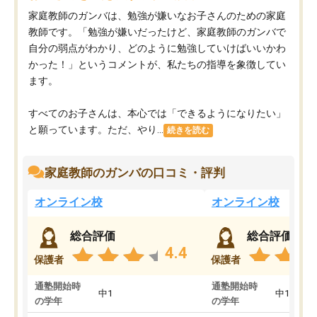
家庭教師のガンバは、勉強が嫌いなお子さんのための家庭
教師です。「勉強が嫌いだったけど、家庭教師のガンバで
自分の弱点がわかり、どのように勉強していけばいいかわ
かった！」というコメントが、私たちの指導を象徴してい
ます。
すべてのお子さんは、本心では「できるようになりたい」
と願っています。ただ、やり...
続きを読む
家庭教師のガンバの口コミ・評判
オンライン校
オンライン校
総合評価
総合評価
4.4
保護者
保護者
通塾開始時
通塾開始時
中1
中1
の学年
の学年