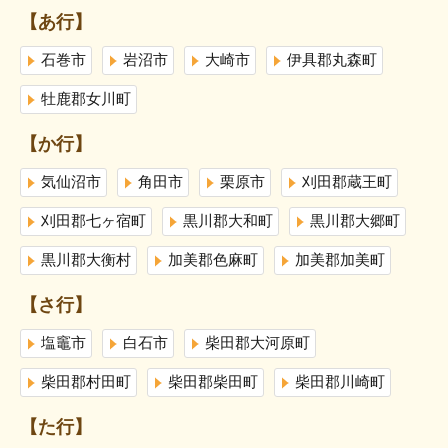
【あ行】
石巻市
岩沼市
大崎市
伊具郡丸森町
牡鹿郡女川町
【か行】
気仙沼市
角田市
栗原市
刈田郡蔵王町
刈田郡七ヶ宿町
黒川郡大和町
黒川郡大郷町
黒川郡大衡村
加美郡色麻町
加美郡加美町
【さ行】
塩竈市
白石市
柴田郡大河原町
柴田郡村田町
柴田郡柴田町
柴田郡川崎町
【た行】