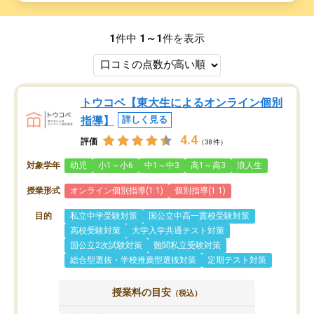
1
件中
1～1
件を表示
トウコベ【東大生によるオンライン個別
指導】
詳しく見る
4.4
評価
（38件）
対象学年
幼児
小1～小6
中1～中3
高1～高3
浪人生
授業形式
オンライン個別指導(1:1)
個別指導(1:1)
目的
私立中学受験対策
国公立中高一貫校受験対策
高校受験対策
大学入学共通テスト対策
国公立2次試験対策
難関私立受験対策
総合型選抜・学校推薦型選抜対策
定期テスト対策
授業料の目安
（税込）