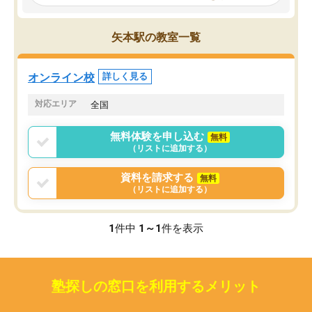
見てから講師を決定する事ができま
くか相談したのですが、
す。
ち期待したものではなく
うちの子は、初回面談の講師の方で決
内容でした。それでも明
矢本駅の教室一覧
定しました。
やる気も出ましたし、苦
くなってきたようなので
オンラインツールを使用した単語帳の
お願いして良かったと思
オンライン校
詳しく見る
共有があり宿題もそちらで出される形
も合わなければチェンジ
でした。
娘は3科目ともずっと同
対応エリア
全国
2ヶ月で担当講師の方がお辞めになると
言う事で講師変更の申し出があり、あ
無料体験を申し込む
無料
まりに短期での変更だった為、塾に通
（リストに追加する）
う事にして退会しました。遅れも取り
戻せ、授業内容や講師の方は良かった
資料を請求する
無料
と思います。
（リストに追加する）
1
件中
1～1
件を表示
塾探しの窓口を利用するメリット