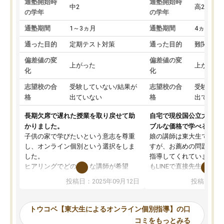
通塾開始時
通塾開始時
中2
高2
の学年
の学年
通塾期間
1～3ヵ月
通塾期間
4ヵ月～1
通った目的
定期テスト対策
通った目的
難関私立
偏差値の変
偏差値の変
上がった
上がった
化
化
志望校の合
受験していない/結果が
志望校の合
受験して
格
出ていない
格
出ていな
長期欠席で遅れた授業を取り戻せて助
自宅で現役国公立大学生
かりました。
ブルな価格で学べる
子供の家で学びたいという意志を尊重
娘の講師は東大生では無
し、オンライン個別という選択をしま
すが、お薦めの問題集や
した。
指導してくれています。2
ヒアリングでどのような講師が希望
もLINEで直接先生に質問
か、オプションは付帯するかなど選ぶ
教科でも)。受講科目や
投稿日：2025年09月12日
投稿日：20
事が出来ました。
めれるので、個人に合っ
講師とのマッチング後講師との初回ミ
ると思います。カリキュ
ーティングを行い、その講師で良いか
いなのがあり(有料)、受
トウコベ【東大生によるオンライン個別指導】の口
他の講師を希望するか子供との相性も
ことをどんなスケジュー
コミをもっとみる