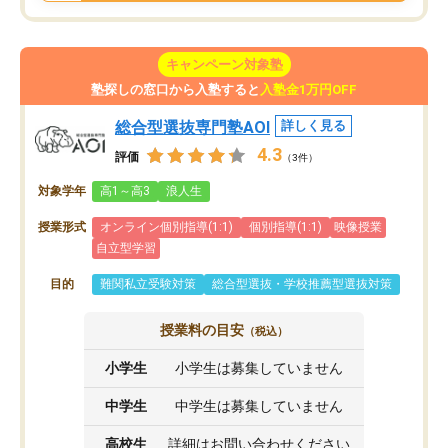
キャンペーン対象塾
塾探しの窓口から入塾すると
入塾金1万円OFF
総合型選抜専門塾AOI
詳しく見る
4.3
評価
（3件）
対象学年
高1～高3
浪人生
授業形式
オンライン個別指導(1:1)
個別指導(1:1)
映像授業
自立型学習
目的
難関私立受験対策
総合型選抜・学校推薦型選抜対策
授業料の目安
（税込）
小学生
小学生は募集していません
中学生
中学生は募集していません
高校生
詳細はお問い合わせください