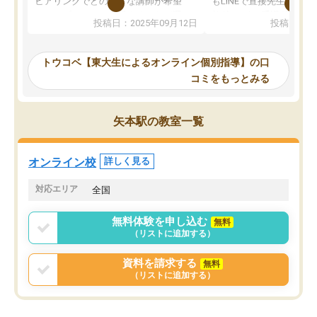
ヒアリングでどのような講師が希望
もLINEで直接先生に質問
か、オプションは付帯するかなど選ぶ
教科でも)。受講科目や
投稿日：2025年09月12日
投稿日：20
事が出来ました。
めれるので、個人に合っ
講師とのマッチング後講師との初回ミ
ると思います。カリキュ
ーティングを行い、その講師で良いか
いなのがあり(有料)、受
トウコベ【東大生によるオンライン個別指導】の口
他の講師を希望するか子供との相性も
ことをどんなスケジュー
コミをもっとみる
見てから講師を決定する事ができま
くか相談したのですが、
す。
ち期待したものではなく
うちの子は、初回面談の講師の方で決
内容でした。それでも明
矢本駅の教室一覧
定しました。
やる気も出ましたし、苦
くなってきたようなので
オンラインツールを使用した単語帳の
お願いして良かったと思
オンライン校
詳しく見る
共有があり宿題もそちらで出される形
も合わなければチェンジ
でした。
娘は3科目ともずっと同
対応エリア
全国
2ヶ月で担当講師の方がお辞めになると
言う事で講師変更の申し出があり、あ
無料体験を申し込む
無料
まりに短期での変更だった為、塾に通
（リストに追加する）
う事にして退会しました。遅れも取り
戻せ、授業内容や講師の方は良かった
資料を請求する
無料
と思います。
（リストに追加する）