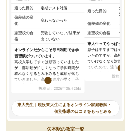
通った目的
定期テスト対策
大学入
通った目的
対策
偏差値の変
変わらなかった
化
偏差値の変化
上がっ
志望校の合
受験していない/結果が
志望校の合格
合格し
格
出ていない
東大生ってやっぱりすご
息子は中学まではそこそ
オンラインだからこそ毎日利用でき学
いたのですが、高校に入
習習慣がついています。
ていけなくなり対面の塾
高校入学してすぐは頑張っていました
でいたので、違うアプロ
が、部活動が忙しくなって学習時間が
考えて入りました。地元
取れなくなるとみるみると成績が落ち
投稿日：20
で、当初は模試でD判定
ていきました。高校の進度が早く、子
していたのですが、やは
供も家に帰って勉強の話すると嫌な反
投稿日：2026年06月26日
験勉強に詳しく、先生か
応を示します。東大先生にお願いして
受け合格できました。ま
からは効率的な計画を先生が立ててく
自習室が毎日使えていつ
れるので、親としても安心です。毎日
東大先生｜現役東大生によるオンライン家庭教師・
るのが心強かったようで
使える自習室とかもあり、わからない
個別指導の口コミをもっとみる
謝です。
ところがあれば先生が回答してくれる
のも重宝しています。
矢本駅の教室一覧