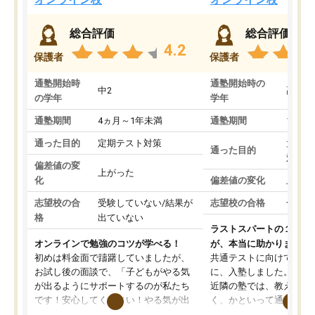
総合評価
総合評価
4.2
保護者
保護者
通塾開始時
通塾開始時の
中2
高3
の学年
学年
通塾期間
4ヵ月～1年未満
通塾期間
1～3
通った目的
定期テスト対策
大学入
通った目的
対策
偏差値の変
上がった
化
偏差値の変化
上がっ
志望校の合
受験していない/結果が
志望校の合格
合格し
格
出ていない
ラストスパートの１か月
オンラインで勉強のコツが学べる！
が、本当に助かりました
初めは料金面で躊躇していましたが、
共通テストに向けての追
お試し後の面談で、「子どもがやる気
に、入塾しました。田舎
が出るようにサポートするのが私たち
近隣の塾では、教えても
です！安心してください！やる気が出
く、かといって通うには
ないのは私たち講師の責任です」と言
が、トライならオンライ