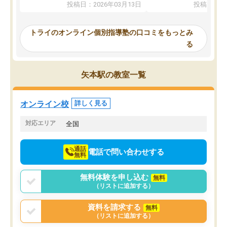
投稿日：2026年03月13日
投稿日：20
ってくださり、確かに！と考えて、思
可能なので本当に助かり
い切って入塾しました。英語が苦手だ
テストの内容重視でした
ったんですが、学生の先生から学ぶこ
らないところをピンポイ
トライのオンライン個別指導塾の口コミをもっとみ
とで、勉強のコツみたいなものをつか
頂いて、とてもわかりや
る
み、徐々に成績が上がったらいいなと
していました。一生を左
思っていました。何が今足りないのか
スト、多少お金がかかっ
を的確に指導いただき、子どももびっ
思い切って入塾してよか
矢本駅の教室一覧
くりするほど楽しんでやる気を持って
塾を受けています。狙い通り、少しず
つ成績も上がり、苦手意識も無くなっ
オンライン校
詳しく見る
てきたので、さらに苦手な数学も追加
でお願いしました。来年の高校受験に
対応エリア
全国
向けて頑張っています。
通話
電話で問い合わせする
無料
無料体験を申し込む
無料
（リストに追加する）
資料を請求する
無料
（リストに追加する）