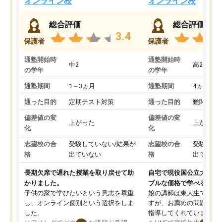
オンライン校
オンライン校
総合評価
総合評価
3.4
保護者
保護者
通塾開始時
通塾開始時
中2
高2
の学年
の学年
通塾期間
1～3ヵ月
通塾期間
4ヵ月～1
通った目的
定期テスト対策
通った目的
難関私立
偏差値の変
偏差値の変
上がった
上がった
化
化
志望校の合
受験していない/結果が
志望校の合
受験して
格
出ていない
格
出ていな
長期欠席で遅れた授業を取り戻せて助
自宅で現役国公立大学生
かりました。
ブルな価格で学べる
子供の家で学びたいという意志を尊重
娘の講師は東大生では無
し、オンライン個別という選択をしま
すが、お薦めの問題集や
した。
指導してくれています。2