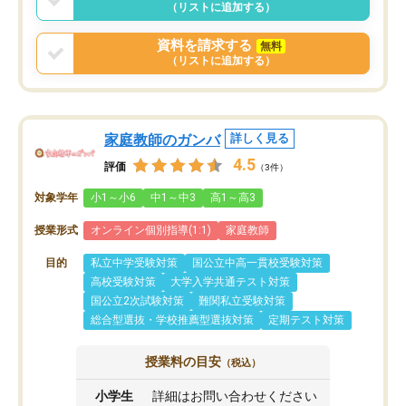
（リストに追加する）
資料を請求する
無料
（リストに追加する）
家庭教師のガンバ
詳しく見る
4.5
評価
（3件）
対象学年
小1～小6
中1～中3
高1～高3
授業形式
オンライン個別指導(1:1)
家庭教師
目的
私立中学受験対策
国公立中高一貫校受験対策
高校受験対策
大学入学共通テスト対策
国公立2次試験対策
難関私立受験対策
総合型選抜・学校推薦型選抜対策
定期テスト対策
授業料の目安
（税込）
小学生
詳細はお問い合わせください