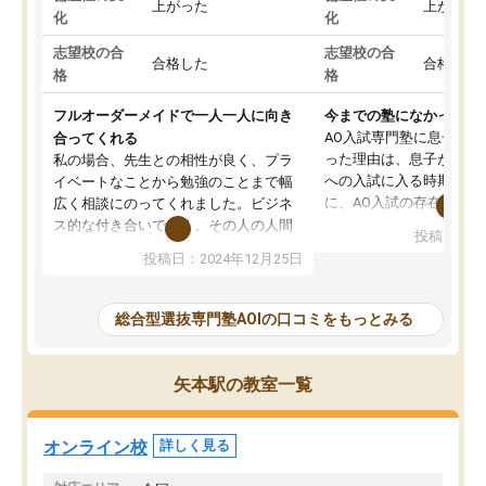
上がった
上がった
化
化
志望校の合
志望校の合
合格した
合格した
格
格
フルオーダーメイドで一人一人に向き
今までの塾になかったA
AO入試専門塾に息子を
合ってくれる
った理由は、息子が高校
私の場合、先生との相性が良く、プラ
への入試に入る時期に差
イベートなことから勉強のことまで幅
に、AO入試の存在を息
広く相談にのってくれました。ビジネ
してもその制度で合格し
ス的な付き合いでなく、その人の人間
投稿日：20
たことから、AOIに入塾
性までを適切に把握し、むきあってい
投稿日：2024年12月25日
思いました。
るなぁと強く感じることできました。
AOIでは、カウンセリン
また、他の先生の意見も聞いてみたい
で、AO入試を改めて知
と相談すると、他の先生も紹介してく
総合型選抜専門塾AOIの口コミをもっとみる
それに対しての具体的な
ださり、客観的なアドバイスもいただ
ことでした。更に子供の
くことができました（志望理由・自己
る適正等についても詳し
PR等の添削において）。そして、なに
矢本駅の教室一覧
でき、メンターの方々も
より自習室が解放されている点がよか
けてらっしゃいますので
ったです。友達と好きな時間に自習
せることができました。
し、お互いを高めあえる環境がありま
オンライン校
詳しく見る
した。