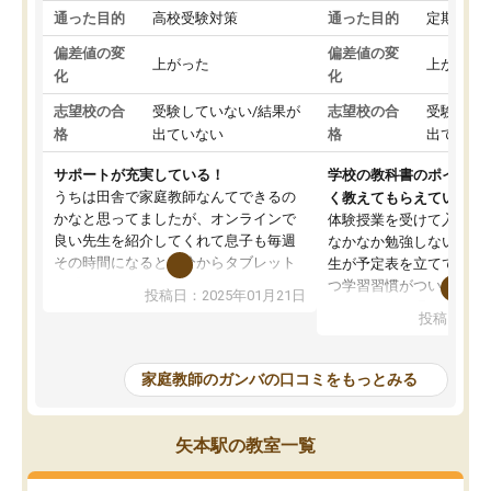
通った目的
高校受験対策
通った目的
定期テス
偏差値の変
偏差値の変
上がった
上がった
化
化
志望校の合
受験していない/結果が
志望校の合
受験して
格
出ていない
格
出ていな
サポートが充実している！
学校の教科書のポイント
うちは田舎で家庭教師なんてできるの
く教えてもらえている
かなと思ってましたが、オンラインで
体験授業を受けて入塾し
良い先生を紹介してくれて息子も毎週
なかなか勉強しない息子
その時間になると自分からタブレット
生が予定表を立ててくれ
を開いてzoomを繋げるようになりまし
つ学習習慣がついてきま
投稿日：2025年01月21日
た！5科目なんでもOKなのもとても気
オンラインで週に一度の
投稿日：20
に入っています
指導が無い日も予定表に
成績もだいぶ下の方でしたが、通い始
したり、LINEでわから
めて1年ほどだった今では平均点以上の
問できるのでとても助か
家庭教師のガンバの口コミをもっとみる
科目が増えてきました！あと1年受験ま
であるので無料の週末教室を使用しな
がら頑張って欲しいと思います！
矢本駅の教室一覧