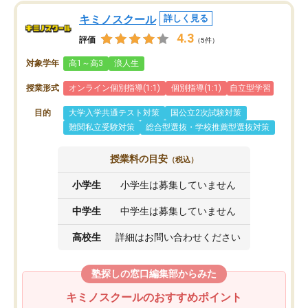
キミノスクール
詳しく見る
4.3
評価
（5件）
対象学年
高1～高3
浪人生
授業形式
オンライン個別指導(1:1)
個別指導(1:1)
自立型学習
目的
大学入学共通テスト対策
国公立2次試験対策
難関私立受験対策
総合型選抜・学校推薦型選抜対策
授業料の目安
（税込）
小学生
小学生は募集していません
中学生
中学生は募集していません
高校生
詳細はお問い合わせください
塾探しの窓口編集部からみた
キミノスクールのおすすめポイント