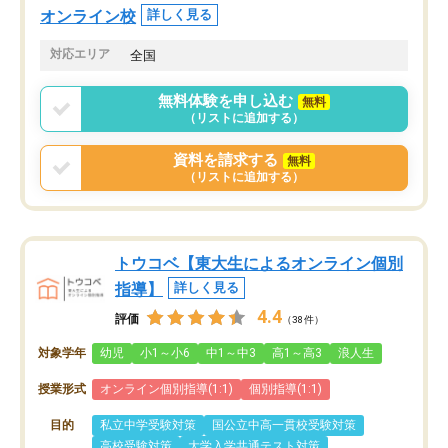
オンライン校
詳しく見る
対応エリア
全国
無料体験を申し込む
無料
（リストに追加する）
資料を請求する
無料
（リストに追加する）
トウコベ【東大生によるオンライン個別
指導】
詳しく見る
4.4
評価
（38件）
対象学年
幼児
小1～小6
中1～中3
高1～高3
浪人生
授業形式
オンライン個別指導(1:1)
個別指導(1:1)
目的
私立中学受験対策
国公立中高一貫校受験対策
高校受験対策
大学入学共通テスト対策