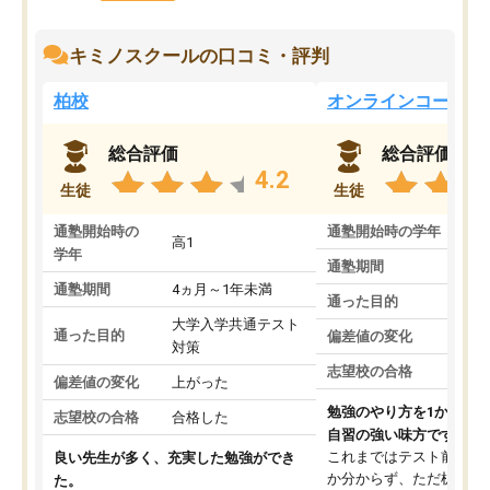
キミノスクールの口コミ・評判
柏校
オンラインコース
総合評価
総合評価
4.2
生徒
生徒
通塾開始時の
通塾開始時の学年
中
高1
学年
通塾期間
通塾期間
4ヵ月～1年未満
通った目的
大学入学共通テスト
通った目的
偏差値の変化
対策
志望校の合格
偏差値の変化
上がった
勉強のやり方を1から教
志望校の合格
合格した
自習の強い味方です。
これまではテスト前に何
良い先生が多く、充実した勉強ができ
か分からず、ただ机に座
た。