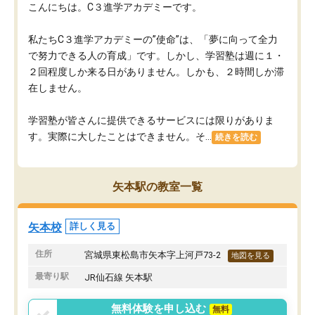
こんにちは。C３進学アカデミーです。
私たちC３進学アカデミーの”使命”は、「夢に向って全力
で努力できる人の育成」です。しかし、学習塾は週に１・
２回程度しか来る日がありません。しかも、２時間しか滞
在しません。
学習塾が皆さんに提供できるサービスには限りがありま
す。実際に大したことはできません。そ...
続きを読む
矢本駅の教室一覧
矢本校
詳しく見る
住所
宮城県東松島市矢本字上河戸73-2
地図を見る
最寄り駅
JR仙石線 矢本駅
無料体験を申し込む
無料