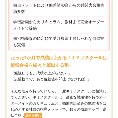
独自メソッドにより偏差値40台からの難関大合格実
績多数！
学習計画からカリキュラム、教材まで完全オーダー
メイドで提供
個別指導なのに定額で受け放題！おしゃれな自習室
も完備
たった1か月で成績は上がる！キミノスクールは
逆転合格を続々と輩出する塾
「勉強しても、成績が上がらない…」
「志望校まで、あと偏差値を20上げなければ…」
そんな悩みを持っていたら、一度キミノスクールに相談し
てください。キミノスクールは、緻密な戦略性を持つオー
ダーメイドのカリキュラムと、効果実証済みの勉強法をは
じめとする独自の指導メソッドで、数々の成績アップ・逆
転合格...
続きを読む