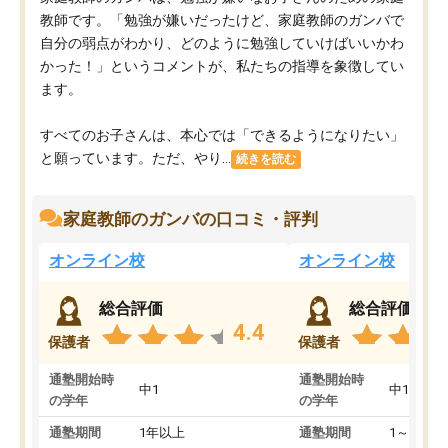
教師です。「勉強が嫌いだったけど、家庭教師のガンバで
自分の弱点がわかり、どのように勉強していけばいいかわ
かった！」というコメントが、私たちの指導を象徴してい
ます。
すべてのお子さんは、本心では「できるようになりたい」
と願っています。ただ、やり...
続きを読む
家庭教師のガンバの口コミ・評判
オンライン校
オンライン校
総合評価
総合評価
4.4
保護者
保護者
通塾開始時
通塾開始時
中1
中1
の学年
の学年
通塾期間
1年以上
通塾期間
1～3ヵ月