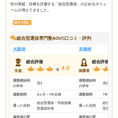
性や実績、目標を評価する「総合型選抜」の占めるボリュ
ームが増えてきました。
...
続きを読む
総合型選抜専門塾AOIの口コミ・評判
大阪校
京都校
総合評価
総合評価
4.0
生徒
保護者
通塾開始時
通塾開始時
高3
高2
の学年
の学年
通塾期間
4ヵ月～1年未満
通塾期間
1年以上
総合型選抜・学校推薦
総合型選
通った目的
通った目的
型選抜対策
型選抜対
偏差値の変
偏差値の変