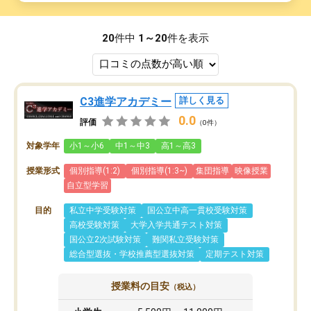
20
件中
1～20
件を表示
C3進学アカデミー
詳しく見る
0.0
評価
（0件）
対象学年
小1～小6
中1～中3
高1～高3
授業形式
個別指導(1:2)
個別指導(1:3~)
集団指導
映像授業
自立型学習
目的
私立中学受験対策
国公立中高一貫校受験対策
高校受験対策
大学入学共通テスト対策
国公立2次試験対策
難関私立受験対策
総合型選抜・学校推薦型選抜対策
定期テスト対策
授業料の目安
（税込）