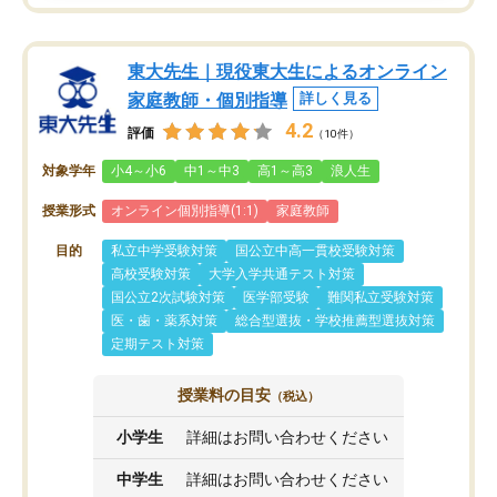
東大先生｜現役東大生によるオンライン
家庭教師・個別指導
詳しく見る
4.2
評価
（10件）
対象学年
小4～小6
中1～中3
高1～高3
浪人生
授業形式
オンライン個別指導(1:1)
家庭教師
目的
私立中学受験対策
国公立中高一貫校受験対策
高校受験対策
大学入学共通テスト対策
国公立2次試験対策
医学部受験
難関私立受験対策
医・歯・薬系対策
総合型選抜・学校推薦型選抜対策
定期テスト対策
授業料の目安
（税込）
小学生
詳細はお問い合わせください
中学生
詳細はお問い合わせください