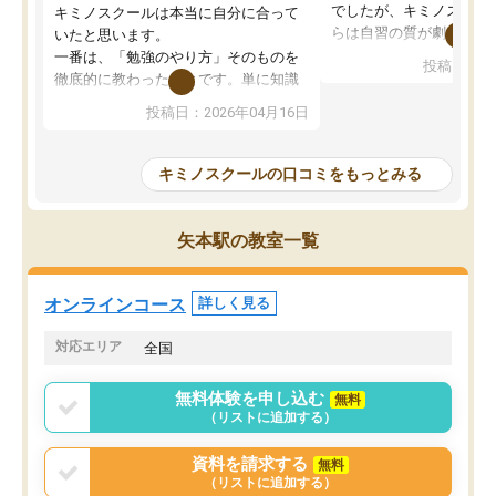
でしたが、キミノスクー
キミノスクールは本当に自分に合って
らは自習の質が劇的に変
いたと思います。
先生が毎日何をすべきか
一番は、「勉強のやり方」そのものを
投稿日：20
を明確にしてくれるので
徹底的に教わったことです。単に知識
ずに学習に取り組めるよ
を詰め込むのではなく、自学自習の習
投稿日：2026年04月16日
が一番の収穫です。
慣が身につくよう並走してくれるの
授業で教えてもらうとい
で、通塾日以外も机に向かうのが苦で
の仕方をコーチングして
はなくなりました。
キミノスクールの口コミをもっとみる
ルなので、家での学習習
身につきました。結果と
講師の方との距離も近く、親身なコー
た英語の偏差値が10以上
チングのおかげで、停滞期もモチベー
矢本駅の教室一覧
していた公立高校に無事
ションを維持できました。「やらされ
た。自分から学ぶ姿勢を
る勉強」から「目標のための勉強」へ
たい家庭には本当におす
意識が変わったことが、目標校への合
オンラインコース
詳しく見る
思います。
格に繋がったと思います。
対応エリア
全国
無料体験を申し込む
無料
（リストに追加する）
資料を請求する
無料
（リストに追加する）