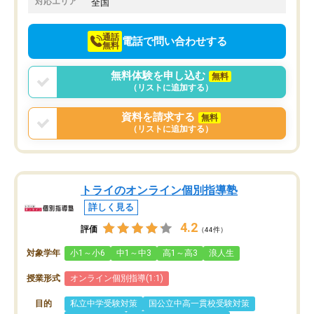
対応エリア
全国
通話
電話で問い合わせする
無料
無料体験を申し込む
無料
（リストに追加する）
資料を請求する
無料
（リストに追加する）
トライのオンライン個別指導塾
詳しく見る
4.2
評価
（44件）
対象学年
小1～小6
中1～中3
高1～高3
浪人生
授業形式
オンライン個別指導(1:1)
目的
私立中学受験対策
国公立中高一貫校受験対策