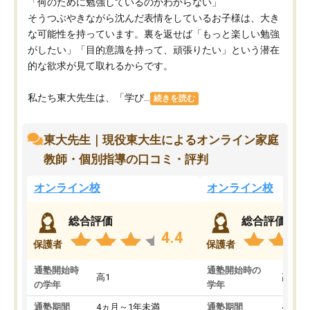
「何のために勉強しているのかわからない」
そうつぶやきながら沈んだ表情をしているお子様は、大き
な可能性を持っています。裏を返せば「もっと楽しい勉強
がしたい」「目的意識を持って、頑張りたい」という潜在
的な欲求が見て取れるからです。
私たち東大先生は、「学び...
続きを読む
東大先生｜現役東大生によるオンライン家庭
教師・個別指導の口コミ・評判
オンライン校
オンライン校
総合評価
総合評価
4.4
保護者
保護者
通塾開始時
通塾開始時の
高1
高3
の学年
学年
通塾期間
4ヵ月～1年未満
通塾期間
4ヵ月