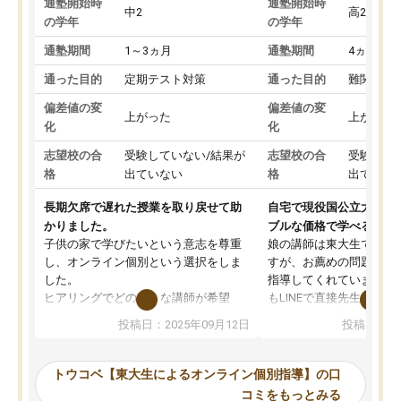
通塾開始時
通塾開始時
中2
高2
の学年
の学年
通塾期間
1～3ヵ月
通塾期間
4ヵ月～1
通った目的
定期テスト対策
通った目的
難関私立
偏差値の変
偏差値の変
上がった
上がった
化
化
志望校の合
受験していない/結果が
志望校の合
受験して
格
出ていない
格
出ていな
長期欠席で遅れた授業を取り戻せて助
自宅で現役国公立大学生
かりました。
ブルな価格で学べる
子供の家で学びたいという意志を尊重
娘の講師は東大生では無
し、オンライン個別という選択をしま
すが、お薦めの問題集や
した。
指導してくれています。2
ヒアリングでどのような講師が希望
もLINEで直接先生に質問
か、オプションは付帯するかなど選ぶ
教科でも)。受講科目や
投稿日：2025年09月12日
投稿日：20
事が出来ました。
めれるので、個人に合っ
講師とのマッチング後講師との初回ミ
ると思います。カリキュ
ーティングを行い、その講師で良いか
いなのがあり(有料)、受
トウコベ【東大生によるオンライン個別指導】の口
他の講師を希望するか子供との相性も
ことをどんなスケジュー
コミをもっとみる