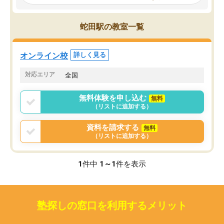
見てから講師を決定する事ができま
くか相談したのですが、
す。
ち期待したものではなく
うちの子は、初回面談の講師の方で決
内容でした。それでも明
蛇田駅の教室一覧
定しました。
やる気も出ましたし、苦
くなってきたようなので
オンラインツールを使用した単語帳の
お願いして良かったと思
オンライン校
詳しく見る
共有があり宿題もそちらで出される形
も合わなければチェンジ
でした。
娘は3科目ともずっと同
対応エリア
全国
2ヶ月で担当講師の方がお辞めになると
言う事で講師変更の申し出があり、あ
無料体験を申し込む
無料
まりに短期での変更だった為、塾に通
（リストに追加する）
う事にして退会しました。遅れも取り
戻せ、授業内容や講師の方は良かった
資料を請求する
無料
と思います。
（リストに追加する）
1
件中
1～1
件を表示
塾探しの窓口を利用するメリット