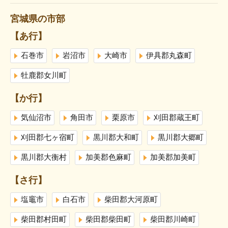
宮城県の市部
【あ行】
石巻市
岩沼市
大崎市
伊具郡丸森町
牡鹿郡女川町
【か行】
気仙沼市
角田市
栗原市
刈田郡蔵王町
刈田郡七ヶ宿町
黒川郡大和町
黒川郡大郷町
黒川郡大衡村
加美郡色麻町
加美郡加美町
【さ行】
塩竈市
白石市
柴田郡大河原町
柴田郡村田町
柴田郡柴田町
柴田郡川崎町