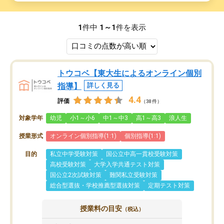
1
件中
1～1
件を表示
トウコベ【東大生によるオンライン個別
指導】
詳しく見る
4.4
評価
（38件）
対象学年
幼児
小1～小6
中1～中3
高1～高3
浪人生
授業形式
オンライン個別指導(1:1)
個別指導(1:1)
目的
私立中学受験対策
国公立中高一貫校受験対策
高校受験対策
大学入学共通テスト対策
国公立2次試験対策
難関私立受験対策
総合型選抜・学校推薦型選抜対策
定期テスト対策
授業料の目安
（税込）