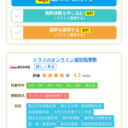
無料
無料体験を申し込む
無料
（リストに追加する）
資料を請求する
無料
（リストに追加する）
トライのオンライン個別指導塾
詳しく見る
4.2
評価
（44件）
対象学年
小1～小6
中1～中3
高1～高3
浪人生
授業形式
オンライン個別指導(1:1)
目的
私立中学受験対策
国公立中高一貫校受験対策
高校受験対策
大学入学共通テスト対策
国公立2次試験対策
医学部受験
難関私立受験対策
医・歯・薬系対策
総合型選抜・学校推薦型選抜対策