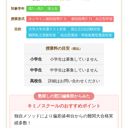
対象学年
高1～高3
浪人生
授業形式
オンライン個別指導(1:1)
個別指導(1:1)
自立型学習
目的
大学入学共通テスト対策
国公立2次試験対策
難関私立受験対策
総合型選抜・学校推薦型選抜対策
授業料の目安
（税込）
小学生
小学生は募集していません
中学生
中学生は募集していません
高校生
詳細はお問い合わせください
塾探しの窓口編集部からみた
キミノスクールのおすすめポイント
独自メソッドにより偏差値40台からの難関大合格実
績多数！