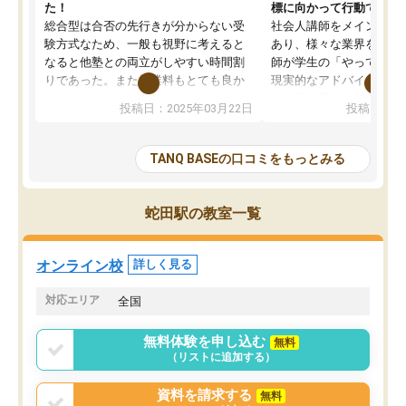
た！
標に向かって行動できる
総合型は合否の先行きが分からない受
社会人講師をメインとし
験方式なため、一般も視野に考えると
あり、様々な業界を経験
なると他塾との両立がしやすい時間割
師が学生の「やってみた
りであった。また授業料もとても良か
現実的なアドバイスを行
った。
す。基本応援ベースなの
投稿日：2025年03月22日
投稿日：20
総合型の多くの塾は大学生が見ること
分野について学生知識で
が多いが、はたらく部総合型コースは
い部分まで深ぼる事が出
大学生の目だけでなく、数人の大人に
総合型選抜対策として志
TANQ BASEの口コミをもっとみる
も目を通して頂ける。そのため多くの
接・小論文などの技術指
意見を聞くことができ、より良いもの
ション内容になっていま
を推敲することが可能だ。
選抜を通して将来自分が
蛇田駅の教室一覧
どの人も優しく、親身に接してくださ
のかといった人生設計・
るのでやる気も出て、良かったで
を社会人として働いてい
す！！
に考える事が出来る環境
オンライン校
詳しく見る
番の魅力だと思います。
い事が何もない所から社
対応エリア
全国
ポートを受け、学びたい
標を見つける事が出来ま
無料体験を申し込む
無料
（リストに追加する）
資料を請求する
無料