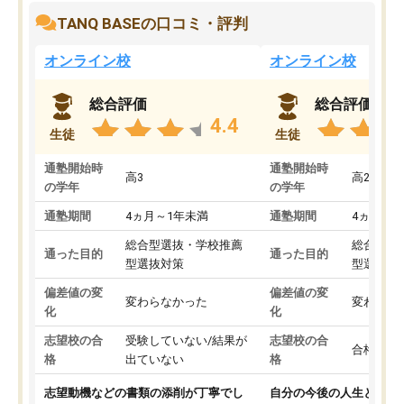
TANQ BASEの口コミ・評判
オンライン校
オンライン校
総合評価
総合評価
4.4
生徒
生徒
通塾開始時
通塾開始時
高3
高2
の学年
の学年
通塾期間
4ヵ月～1年未満
通塾期間
4ヵ月～1
総合型選抜・学校推薦
総合型選
通った目的
通った目的
型選抜対策
型選抜対
偏差値の変
偏差値の変
変わらなかった
変わらな
化
化
志望校の合
受験していない/結果が
志望校の合
合格した
格
出ていない
格
志望動機などの書類の添削が丁寧でし
自分の今後の人生と真剣