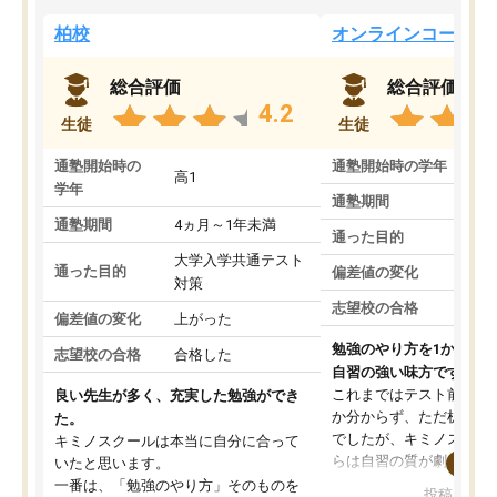
柏校
オンラインコース
総合評価
総合評価
4.2
生徒
生徒
通塾開始時の
通塾開始時の学年
中
高1
学年
通塾期間
通塾期間
4ヵ月～1年未満
通った目的
大学入学共通テスト
通った目的
偏差値の変化
対策
志望校の合格
偏差値の変化
上がった
勉強のやり方を1から教
志望校の合格
合格した
自習の強い味方です。
これまではテスト前に何
良い先生が多く、充実した勉強ができ
か分からず、ただ机に座
た。
でしたが、キミノスクー
キミノスクールは本当に自分に合って
らは自習の質が劇的に変
いたと思います。
先生が毎日何をすべきか
一番は、「勉強のやり方」そのものを
投稿日：20