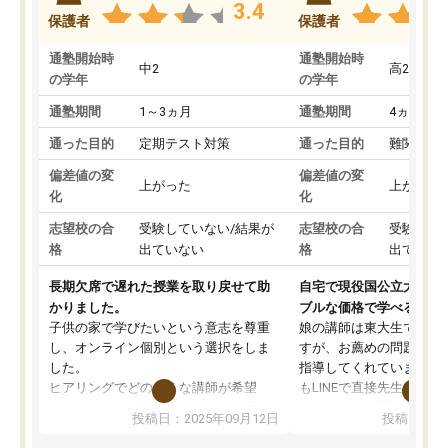
3.4
保護者
保護者
通塾開始時
通塾開始時
中2
高2
の学年
の学年
通塾期間
1～3ヵ月
通塾期間
4ヵ月～1
通った目的
定期テスト対策
通った目的
難関私立
偏差値の変
偏差値の変
上がった
上がった
化
化
志望校の合
受験していない/結果が
志望校の合
受験して
格
出ていない
格
出ていな
長期欠席で遅れた授業を取り戻せて助
自宅で現役国公立大学生
かりました。
ブルな価格で学べる
子供の家で学びたいという意志を尊重
娘の講師は東大生では無
し、オンライン個別という選択をしま
すが、お薦めの問題集や
した。
指導してくれています。2
ヒアリングでどのような講師が希望
もLINEで直接先生に質問
か、オプションは付帯するかなど選ぶ
教科でも)。受講科目や
投稿日：2025年09月12日
投稿日：20
事が出来ました。
めれるので、個人に合っ
講師とのマッチング後講師との初回ミ
ると思います。カリキュ