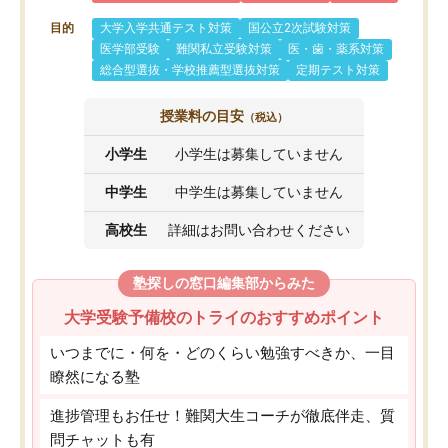
目的
大学入学共通テスト対策
国公立2次試験対策
医学部受験
難関私立受験対策
医・歯・薬系対策
総合型選抜・学校推薦型選抜対策
定期テスト対策
授業料の目安
（税込）
小学生
小学生は募集していません
中学生
中学生は募集していません
高校生
詳細はお問い合わせください
塾探しの窓口編集部からみた
大学受験予備校のトライのおすすめポイント
いつまでに・何を・どのくらい勉強すべきか、一目
瞭然になる塾
進捗管理もお任せ！難関大生コーチが徹底伴走、質
問チャットも有