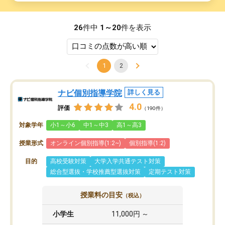
26
件中
1～20
件を表示
1
2
ナビ個別指導学院
詳しく見る
4.0
評価
（190件）
対象学年
小1～小6
中1～中3
高1～高3
授業形式
オンライン個別指導(1:2~)
個別指導(1:2)
目的
高校受験対策
大学入学共通テスト対策
総合型選抜・学校推薦型選抜対策
定期テスト対策
授業料の目安
（税込）
小学生
11,000円 ～