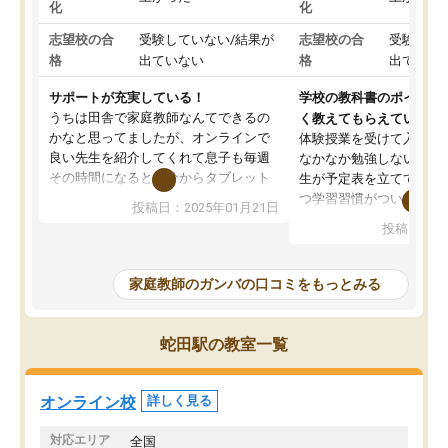
化
化
志望校の合
受験していない/結果が
志望校の合
受験して
格
出ていない
格
出ていな
サポートが充実している！
学校の教科書のポイント
うちは田舎で家庭教師なんてできるの
く教えてもらえている
かなと思ってましたが、オンラインで
体験授業を受けて入塾し
良い先生を紹介してくれて息子も毎週
なかなか勉強しない息子
その時間になると自分からタブレット
生が予定表を立ててくれ
を開いてzoomを繋げるようになりまし
つ学習習慣がついてきま
投稿日：2025年01月21日
た！5科目なんでもOKなのもとても気
オンラインで週に一度の
投稿日：20
に入っています
指導が無い日も予定表に
成績もだいぶ下の方でしたが、通い始
したり、LINEでわから
めて1年ほどだった今では平均点以上の
問できるのでとても助か
家庭教師のガンバの口コミをもっとみる
科目が増えてきました！あと1年受験ま
であるので無料の週末教室を使用しな
がら頑張って欲しいと思います！
蛇田駅の教室一覧
オンライン校
詳しく見る
対応エリア
全国