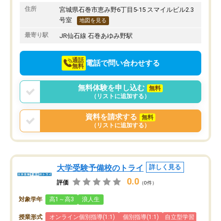
りたいと思える塾です。
住所
宮城県石巻市恵み野6丁目5-15 スマイルビル2.3
号室
地図を見る
最寄り駅
JR仙石線 石巻あゆみ野駅
通話
電話で問い合わせする
無料
無料体験を申し込む
無料
（リストに追加する）
資料を請求する
無料
（リストに追加する）
大学受験予備校のトライ
詳しく見る
0.0
評価
（0件）
対象学年
高1～高3
浪人生
授業形式
オンライン個別指導(1:1)
個別指導(1:1)
自立型学習