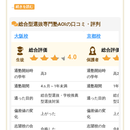
...
続きを読む
総合型選抜専門塾AOIの口コミ・評判
大阪校
京都校
総合評価
総合評価
4.0
生徒
保護者
通塾開始時
通塾開始時
高3
高2
の学年
の学年
通塾期間
4ヵ月～1年未満
通塾期間
1年以上
総合型選抜・学校推薦
総合型選
通った目的
通った目的
型選抜対策
型選抜対
偏差値の変
偏差値の変
上がった
上がった
化
化
志望校の合
志望校の合
合格した
合格した