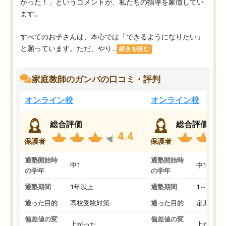
かった！」というコメントが、私たちの指導を象徴してい
ます。
すべてのお子さんは、本心では「できるようになりたい」
と願っています。ただ、やり...
続きを読む
家庭教師のガンバの口コミ・評判
オンライン校
オンライン校
総合評価
総合評価
4.4
保護者
保護者
通塾開始時
通塾開始時
中1
中1
の学年
の学年
通塾期間
1年以上
通塾期間
1～3ヵ月
通った目的
高校受験対策
通った目的
定期テス
偏差値の変
偏差値の変
上がった
上がった