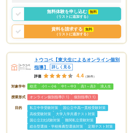
無料体験を申し込む
無料
（リストに追加する）
資料を請求する
無料
（リストに追加する）
トウコベ【東大生によるオンライン個別
指導】
詳しく見る
4.4
評価
（38件）
対象学年
幼児
小1～小6
中1～中3
高1～高3
浪人生
授業形式
オンライン個別指導(1:1)
個別指導(1:1)
目的
私立中学受験対策
国公立中高一貫校受験対策
高校受験対策
大学入学共通テスト対策
国公立2次試験対策
難関私立受験対策
総合型選抜・学校推薦型選抜対策
定期テスト対策