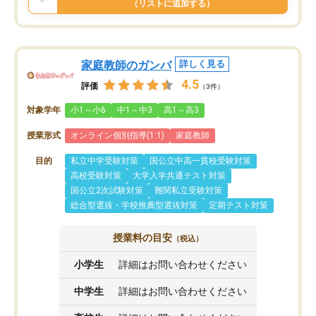
（リストに追加する）
家庭教師のガンバ
詳しく見る
4.5
評価
（3件）
対象学年
小1～小6
中1～中3
高1～高3
授業形式
オンライン個別指導(1:1)
家庭教師
目的
私立中学受験対策
国公立中高一貫校受験対策
高校受験対策
大学入学共通テスト対策
国公立2次試験対策
難関私立受験対策
総合型選抜・学校推薦型選抜対策
定期テスト対策
授業料の目安
（税込）
小学生
詳細はお問い合わせください
中学生
詳細はお問い合わせください