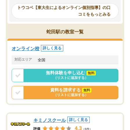
ーティングを行い、その講師で良いか
いなのがあり(有料)、受
トウコベ【東大生によるオンライン個別指導】の口
他の講師を希望するか子供との相性も
ことをどんなスケジュー
コミをもっとみる
見てから講師を決定する事ができま
くか相談したのですが、
す。
ち期待したものではなく
うちの子は、初回面談の講師の方で決
内容でした。それでも明
蛇田駅の教室一覧
定しました。
やる気も出ましたし、苦
くなってきたようなので
オンラインツールを使用した単語帳の
お願いして良かったと思
オンライン校
詳しく見る
共有があり宿題もそちらで出される形
も合わなければチェンジ
でした。
娘は3科目ともずっと同
対応エリア
全国
2ヶ月で担当講師の方がお辞めになると
言う事で講師変更の申し出があり、あ
無料体験を申し込む
無料
まりに短期での変更だった為、塾に通
（リストに追加する）
う事にして退会しました。遅れも取り
戻せ、授業内容や講師の方は良かった
資料を請求する
無料
と思います。
（リストに追加する）
キミノスクール
詳しく見る
4.3
評価
（5件）