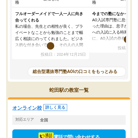
格
格
フルオーダーメイドで一人一人に向き
今までの塾になかったA
AO入試専門塾に息子を
合ってくれる
った理由は、息子が高校
私の場合、先生との相性が良く、プラ
への入試に入る時期に差
イベートなことから勉強のことまで幅
に、AO入試の存在を息
広く相談にのってくれました。ビジネ
してもその制度で合格し
ス的な付き合いでなく、その人の人間
投稿日：20
たことから、AOIに入塾
性までを適切に把握し、むきあってい
投稿日：2024年12月25日
思いました。
るなぁと強く感じることできました。
AOIでは、カウンセリン
また、他の先生の意見も聞いてみたい
で、AO入試を改めて知
と相談すると、他の先生も紹介してく
総合型選抜専門塾AOIの口コミをもっとみる
それに対しての具体的な
ださり、客観的なアドバイスもいただ
ことでした。更に子供の
くことができました（志望理由・自己
る適正等についても詳し
PR等の添削において）。そして、なに
蛇田駅の教室一覧
でき、メンターの方々も
より自習室が解放されている点がよか
けてらっしゃいますので
ったです。友達と好きな時間に自習
せることができました。
し、お互いを高めあえる環境がありま
オンライン校
詳しく見る
した。
対応エリア
全国
通話
電話で問い合わせする