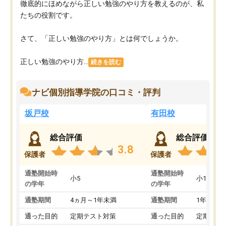
徹底的にほめながら正しい勉強のやり方を教えるのが、私
たちの役割です。
さて、「正しい勉強のやり方」とは何でしょうか。
正しい勉強のやり方...
続きを読む
ナビ個別指導学院の口コミ・評判
坂戸校
有田校
総合評価
総合評価
3.8
保護者
保護者
通塾開始時
通塾開始時
小5
小1
の学年
の学年
通塾期間
4ヵ月～1年未満
通塾期間
1年以上
通った目的
定期テスト対策
通った目的
定期テス