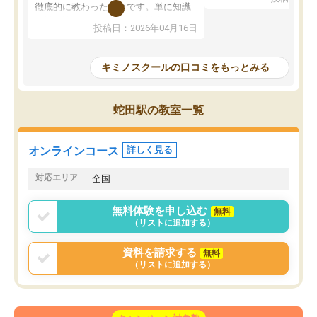
を明確にしてくれるので
徹底的に教わったことです。単に知識
ずに学習に取り組めるよ
を詰め込むのではなく、自学自習の習
投稿日：2026年04月16日
が一番の収穫です。
慣が身につくよう並走してくれるの
授業で教えてもらうとい
で、通塾日以外も机に向かうのが苦で
の仕方をコーチングして
はなくなりました。
キミノスクールの口コミをもっとみる
ルなので、家での学習習
身につきました。結果と
講師の方との距離も近く、親身なコー
た英語の偏差値が10以上
チングのおかげで、停滞期もモチベー
蛇田駅の教室一覧
していた公立高校に無事
ションを維持できました。「やらされ
た。自分から学ぶ姿勢を
る勉強」から「目標のための勉強」へ
たい家庭には本当におす
意識が変わったことが、目標校への合
オンラインコース
詳しく見る
思います。
格に繋がったと思います。
対応エリア
全国
無料体験を申し込む
無料
（リストに追加する）
資料を請求する
無料
（リストに追加する）