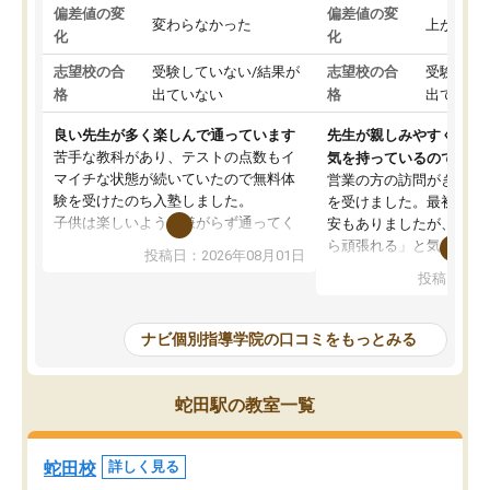
偏差値の変
偏差値の変
変わらなかった
上がった
化
化
志望校の合
受験していない/結果が
志望校の合
受験して
格
出ていない
格
出ていな
良い先生が多く楽しんで通っています
先生が親しみやすく勉強
苦手な教科があり、テストの点数もイ
気を持っているので安心
マイチな状態が続いていたので無料体
営業の方の訪問がきっか
験を受けたのち入塾しました。
を受けました。最初は続
子供は楽しいようで嫌がらず通ってく
安もありましたが、子ど
れています。
ら頑張れる」と気に入り
投稿日：2026年08月01日
先生は良い方が多く、いつも笑顔で対
以上お世話になっていま
投稿日：20
応して頂けるので安心してお任せする
ても分かりやすく、学校
ことができます。
き方や、子どもに合った
教室は少し狭い印象なので夜の時間帯
方を丁寧に教えてくださ
ナビ個別指導学院の口コミをもっとみる
など生徒さんが多い時間帯は手狭では
が深まっていると感じま
ないかな？と感じます。
熱心で、一人ひとりの苦
また駅前にあるのでアクセスは良いで
握し、復習や講習を通し
蛇田駅の教室一覧
すが駐車場がないのでお迎えの際に近
ポートしてくださいます
隣のコインパーキングを利用または路
前より勉強に前向きに取
上駐車をするしかない点が少し不便で
になり、安心して通わせ
蛇田校
詳しく見る
す。
感じています。これから